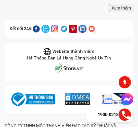
Xem thêm
Kết nối 24h:
Website thành viên:
Hệ Thống Bán Lẻ Hàng Công Nghệ Uy Tín
1900.0213
CÔNG TY TNHH MỘT THÀNH VIÊN ĐÀO TẠO KỸ THUẬT VÀ
THƯƠNG MẠI HAI BỐN GIỜ Mã số thuế: 0305245702 Địa chỉ:
122/12G Tạ uyên, Phường 4, Quận 11, Thành phố Hồ Chí Minh, Việt