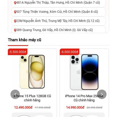
481A Nguyễn Thị Thập, Tân Hưng, Hồ Chí Minh (Quận 7 cũ)
507 Tùng Thiện Vương, Xóm Củi, Hồ Chí Minh (Quận 8 cũ)
23M Nguyễn Ảnh Thủ, Trung Mỹ Tây, Hồ Chí Minh (Q.12 cũ)
389 Quang Trung, Gò Vấp, Hồ Chí Minh (Q. Gò Vấp cũ)
625 - 625A Âu Cơ, Tân Phú, Hồ Chí Minh (Quận Tân Phú cũ)
Tham khảo máy cũ
326 Lê Văn Việt, Tăng Nhơn Phú, Hồ Chí Minh (Q.9 TP. Thủ
-5.500.000đ
-6.000.000đ
-6
Đức cũ)
256 Võ Văn Ngân, Thủ Đức, Hồ Chí Minh (Bình Thọ, TP. Thủ
Đức Cũ)
70 Nguyễn An Ninh, Dĩ An, Hồ Chí Minh (Bình Dương Cũ)
24h Vũng Tàu: 162A Ba Cu, Vũng Tàu, Hồ Chí Minh (TP. Vũng
Tàu cũ)
iPhone 15 Plus 128GB Cũ
iPhone 14 Pro Max 256GB
198 Hoàng Văn Thụ, Tân Sơn Nhất, Hồ Chí Minh (Tân Bình
chính hãng
Cũ chính hãng
cũ)
12.490.000đ
14.990.000đ
17.990.000đ
20.990.000đ