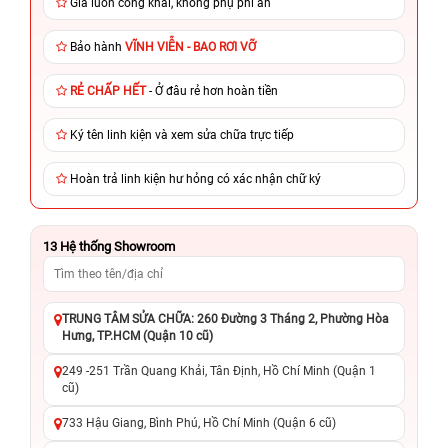
Giá luôn công khai, không phụ phí ẩn
Bảo hành
VĨNH VIỄN - BAO RƠI VỠ
RẺ CHẤP HẾT
- Ở đâu rẻ hơn hoàn tiền
Ký tên linh kiện và xem sửa chữa trực tiếp
Hoàn trả linh kiện hư hỏng có xác nhận chữ ký
13
Hệ thống Showroom
TRUNG TÂM SỬA CHỮA: 260 Đường 3 Tháng 2, Phường Hòa
Hưng, TP.HCM (Quận 10 cũ)
249 -251 Trần Quang Khải, Tân Định, Hồ Chí Minh (Quận 1
cũ)
733 Hậu Giang, Bình Phú, Hồ Chí Minh (Quận 6 cũ)