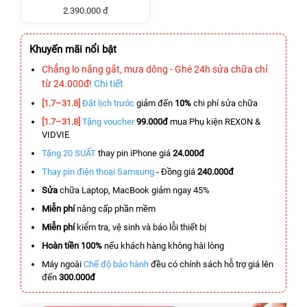
2.390.000 đ
Khuyến mãi nổi bật
Chẳng lo nắng gắt, mưa dông - Ghé 24h sửa chữa chỉ
từ 24.000đ!
Chi tiết
[1.7–31.8]
Đặt lịch trước
giảm đến
10%
chi phí sửa chữa
[1.7–31.8]
Tặng voucher
99.000đ
mua Phụ kiện REXON &
VIDVIE
Tặng 20 SUẤT
thay pin iPhone giá
24.000đ
Thay pin điện thoại Samsung
- Đồng giá
240.000đ
Sửa
chữa Laptop, MacBook giảm ngay 45%
Miễn phí
nâng cấp phần mềm
Miễn phí
kiểm tra, vệ sinh và báo lỗi thiết bị
Hoàn tiền 100%
nếu khách hàng không hài lòng
Máy ngoài
Chế độ bảo hành
đều có chính sách hỗ trợ giá lên
đến
300.000đ