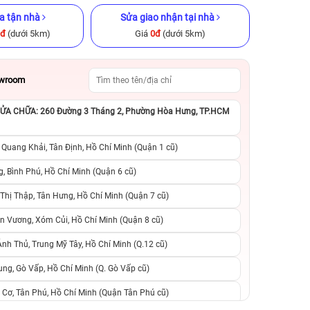
a tận nhà
Sửa giao nhận tại nhà
0đ
(dưới 5km)
Giá
0đ
(dưới 5km)
owroom
A CHỮA: 260 Đường 3 Tháng 2, Phường Hòa Hưng, TP.HCM
GB Cũ chính
iPhone XS 64GB Cũ chính hãng
iPhone 12 Pro 12
hãng
 Quang Khải, Tân Định, Hồ Chí Minh (Quận 1 cũ)
.990.000đ
3.590.000đ
9.790.000đ
6.990.000đ
9
, Bình Phú, Hồ Chí Minh (Quận 6 cũ)
hị Thập, Tân Hưng, Hồ Chí Minh (Quận 7 cũ)
suất, 0 phí
0 trả trước, 0 lãi suất, 0 phí
0 trả trước, 0 lãi
n Vương, Xóm Củi, Hồ Chí Minh (Quận 8 cũ)
người thân
chuyển đổi, 0 gọi người thân
chuyển đổi, 0 gọi
h Thủ, Trung Mỹ Tây, Hồ Chí Minh (Q.12 cũ)
ng, Gò Vấp, Hồ Chí Minh (Q. Gò Vấp cũ)
 Cơ, Tân Phú, Hồ Chí Minh (Quận Tân Phú cũ)