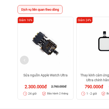
Dịch vụ liên quan theo dòng
Giảm 16%
Giảm 24%
Sửa nguồn Apple Watch Ultra
Thay kính cảm ứng
Ultra chính hã
2.300.000đ
790.000đ
2.760.000đ
24 giờ
1 - 2 giờ
Bảo hành 2 tháng
B