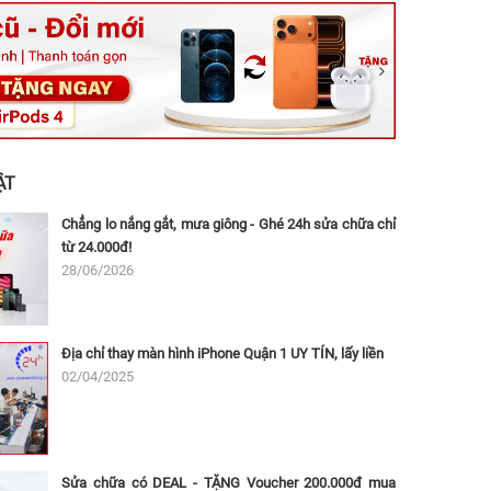
ệt, Tăng Nhơn Phú, Hồ Chí Minh (Q.9 TP. Thủ Đức cũ)
ân, Thủ Đức, Hồ Chí Minh (Bình Thọ, TP. Thủ Đức Cũ)
Ninh, Dĩ An, Hồ Chí Minh (Bình Dương Cũ)
 162A Ba Cu, Vũng Tàu, Hồ Chí Minh (TP. Vũng Tàu cũ)
 Thụ, Tân Sơn Nhất, Hồ Chí Minh (Tân Bình cũ)
ẬT
Chẳng lo nắng gắt, mưa giông - Ghé 24h sửa chữa chỉ
từ 24.000đ!
28/06/2026
Địa chỉ thay màn hình iPhone Quận 1 UY TÍN, lấy liền
02/04/2025
Sửa chữa có DEAL - TẶNG Voucher 200.000đ mua