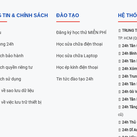
 TIN & CHÍNH SÁCH
ĐÀO TẠO
HỆ TH
TRUNG T
u
Đăng ký học thử MIỄN PHÍ
TP. HCM
(Q
ụng 24h
Học sửa chữa điện thoại
24h Tân 
24h Bình
ách bảo hành
Học sửa chữa Laptop
24h Tân
ch quyền riêng tư
Học ép kính điện thoại
24h Xóm
24h Trun
ách sử dụng
Tin tức đào tạo 24h
24h Tân 
 về sao lưu dữ liệu
24h Gò 
24h Tân
về việc lưu trữ thiết bị
24h Tăn
cũ)
24h Thủ
24h Dĩ A