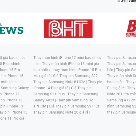
24h Vũn
 giá bao nhiêu |
Thay màn hình iPhone 12 mini bao nhiêu
Thay pin Samsung
5 Plus chính
tiền |
Thay màn hình iPhone 13 mini giá
Thay pin Samsun
hone 15 Pro
bao nhiêu |
thay màn hình iPhone 15 Pro
tiền |
Thay pin Sa
ình iPhone 16
Max giá rẻ |
Giá Thay pin Samsung S22 |
Thay màn hình S
y màn hình
Thay pin Samsung Note 8 HCM |
Thay pin
bao nhiêu |
Thay
n Samsung Galaxy
iPhone 14 Plus giá rẻ |
Giá Thay pin
Plus giá rẻ |
Thay
h iPhone 12
Samsung S21 Plus |
Thay pin Samsung
Note 20 Ultra chí
ình iPhone 13
Galaxy A02s |
Thay pin Samsung S21
Samsung A12 chí
 pin iPhone 13
TPHCM |
Giá Thay pin Samsung S9 Plus |
hình Samsung S2
ay pin iPhone 15
Thay pin Samsung Note 20 giá rẻ |
thay pin Samsung
hone 11 Pro giá