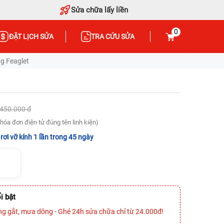
Sửa chữa lấy liền
0
ĐẶT LỊCH SỬA
TRA CỨU SỬA
g Feaglet
.450.000 đ
hóa đơn điện tử đúng tên linh kiện)
rơi vỡ kính 1 lần trong 45 ngày
i bật
ng gắt, mưa dông - Ghé 24h sửa chữa chỉ từ 24.000đ!