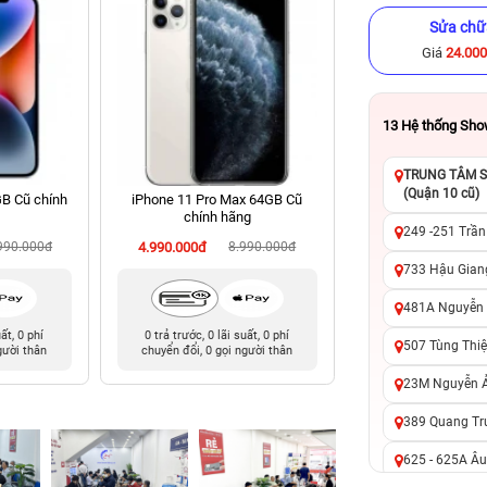
Sửa chữ
Giá
24.00
13
Hệ thống Sh
TRUNG TÂM SỬ
(Quận 10 cũ)
GB Cũ chính
iPhone 11 Pro Max 64GB Cũ
iPhone 14 Pro 128
chính hãng
hãng
249 -251 Trần
990.000đ
4.990.000đ
8.990.000đ
11.990.000đ
15
733 Hậu Giang
481A Nguyễn T
uất, 0 phí
0 trả trước, 0 lãi suất, 0 phí
0 trả trước, 0 lãi 
507 Tùng Thiệ
gười thân
chuyển đổi, 0 gọi người thân
chuyển đổi, 0 gọi 
23M Nguyễn Ản
389 Quang Tru
625 - 625A Âu