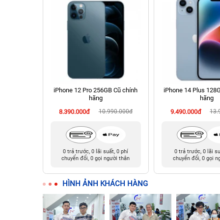
B Cũ chính
iPhone 12 Pro 256GB Cũ chính
iPhone 14 Plus 128
hãng
hãng
990.000đ
8.390.000đ
10.990.000đ
9.490.000đ
13.
t, 0 phí
0 trả trước, 0 lãi suất, 0 phí
0 trả trước, 0 lãi s
ười thân
chuyển đổi, 0 gọi người thân
chuyển đổi, 0 gọi n
HÌNH ẢNH KHÁCH HÀNG