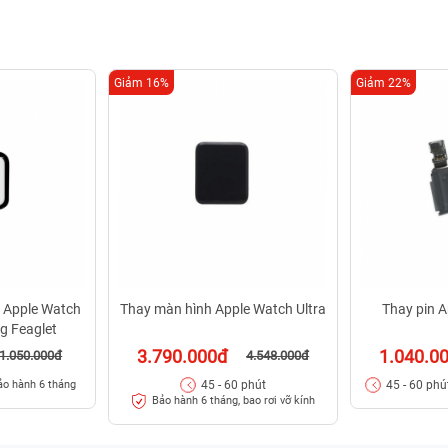
Giảm 16%
Giảm 22%
 Apple Watch
Thay màn hình Apple Watch Ultra
Thay pin A
ng Feaglet
3.790.000đ
1.040.0
1.050.000đ
4.548.000đ
45 - 60 phút
45 - 60 phú
ảo hành 6 tháng
Bảo hành 6 tháng, bao rơi vỡ kính