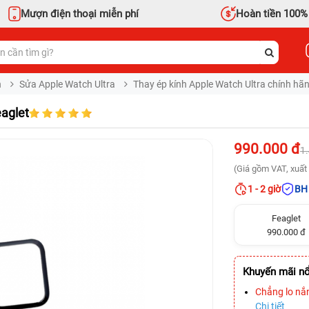
Mượn điện thoại miễn phí
Hoàn tiền 100%
h
Sửa Apple Watch Ultra
Thay ép kính Apple Watch Ultra chính hãn
eaglet
990.000 đ
1
(Giá gồm VAT, xuất 
1 - 2 giờ
BH 
Feaglet
990.000 đ
Khuyến mãi nổ
Chẳng lo nắ
Chi tiết