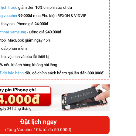
 lịch trước
giảm đến
10%
chi phí sửa chữa
g voucher
99.000đ
mua Phụ kiện REXON & VIDVIE
T
thay pin iPhone giá
24.000đ
n thoại Samsung
- Đồng giá
240.000đ
top, MacBook giảm ngay 45%
 cấp phần mềm
tra, vệ sinh và báo lỗi thiết bị
0%
nếu khách hàng không hài lòng
ế độ bảo hành
đều có chính sách hỗ trợ giá lên đến
300.000đ
Đặt lịch ngay
(Tặng Voucher 10% tối đa 50.000đ)
-6.200.000đ
-3.000.000đ