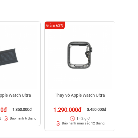
Giảm 62%
Giảm 51%
Xóa tr
34
Kiể
pple Watch Ultra
Thay vỏ Apple Watch Ultra
00đ
1.290.000đ
1.350.000đ
3.450.000đ
t
1 - 2 giờ
Bảo hành 6 tháng
Bảo hành màu sắc 12 tháng