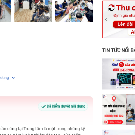
326 Lê Văn Vi
256 Võ Văn Ng
70 Nguyễn An 
24h Vũng Tàu:
198 Hoàng Văn
TIN TỨC NỔI B
 dung
Đã kiểm duyệt nội dung
Phần cứng tại Trung tâm là một trong những kỹ