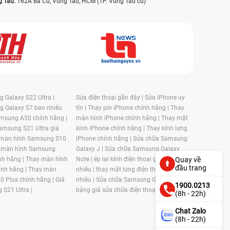
g Tàu:
162A Ba Cu, Vũng Tàu, HCM (TP. Vũng Tàu cũ)
 Galaxy S22 Ultra |
Sửa điện thoại gần đây |
Sửa iPhone uy
g Galaxy S7 bao nhiêu
tín |
Thay pin iPhone chính hãng |
Thay
msung A50 chính hãng |
màn hình iPhone chính hãng |
Thay mặt
amsung S21 Ultra giá
kính iPhone chính hãng |
Thay kính lưng
 màn hình Samsung S10
iPhone chính hãng |
Sửa chữa Samsung
 màn hình Samsung
Galaxy J |
Sửa chữa Samsung Galaxy
nh hãng |
Thay màn hình
Note |
ép lại kính điện thoại giá bao
Quay về
đầu trang
nh hãng |
Thay màn
nhiêu |
thay mặt lưng điện thoại giá bao
0 Plus chính hãng |
Giá
nhiêu |
Sửa chữa Samsung Galaxy S |
1900.0213
 S21 Ultra |
bảng giá sửa chữa điện thoại samsung |
(8h - 22h)
Chat Zalo
(8h - 22h)