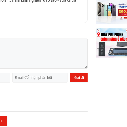
 hơn 15 năm kinh nghiệm đào tạo - sửa chữa
m