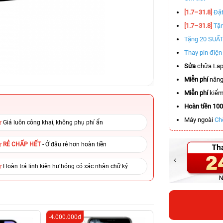
[1.7–31.8]
Đặt
[1.7–31.8]
Tặn
Tặng 20 SUẤ
Thay pin điệ
Sửa
chữa Lap
Miễn phí
nâng
Miễn phí
kiểm 
Hoàn tiền 10
Máy ngoài
Ch
Giá luôn công khai, không phụ phí ẩn
RẺ CHẤP HẾT
- Ở đâu rẻ hơn hoàn tiền
Hoàn trả linh kiện hư hỏng có xác nhận chữ ký
-4.000.000đ
-4.000.000đ