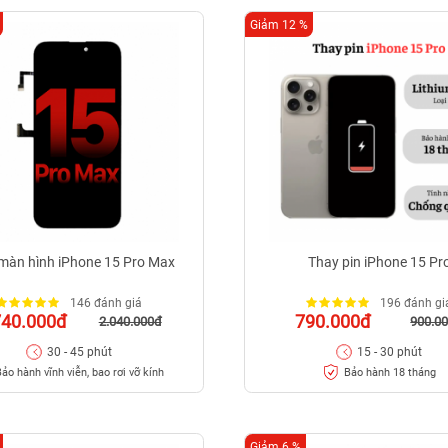
Giảm 12 %
màn hình iPhone 15 Pro Max
Thay pin iPhone 15 Pr
146 đánh giá
196 đánh gi
740.000đ
790.000đ
2.040.000đ
900.0
30 - 45 phút
15 - 30 phút
ảo hành vĩnh viễn, bao rơi vỡ kính
Bảo hành 18 tháng
Giảm 6 %