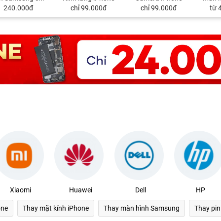
240.000đ
chỉ 99.000đ
chỉ 99.000đ
từ 
Xiaomi
Huawei
Dell
HP
one
Thay mặt kính iPhone
Thay màn hình Samsung
Thay pi