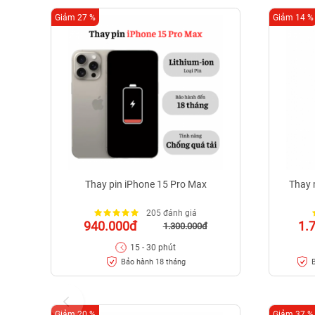
Giảm 27 %
Giảm 14 %
Thay pin iPhone 15 Pro Max
Thay 
205 đánh giá
940.000đ
1.
1.300.000đ
15 - 30 phút
Bảo hành 18 tháng
B
Giảm 20 %
Giảm 37 %