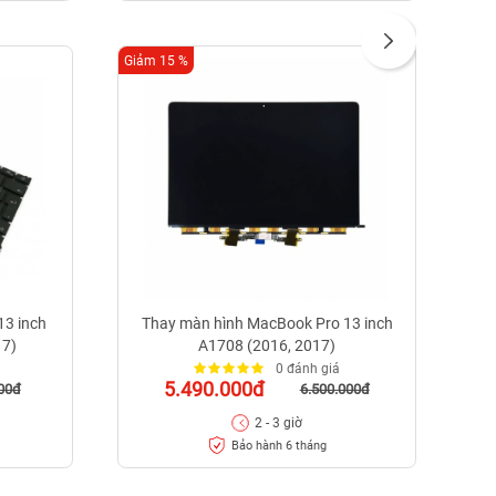
Giảm 15 %
Giảm
13 inch
Thay màn hình MacBook Pro 13 inch
T
17)
A1708 (2016, 2017)
0 đánh giá
5.490.000đ
00đ
6.500.000đ
2 - 3 giờ
Bảo hành 6 tháng