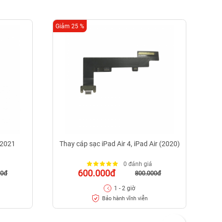
Giảm 25 %
Giảm
 2021
Thay cáp sạc iPad Air 4, iPad Air (2020)
0 đánh giá
600.000đ
00đ
800.000đ
1 - 2 giờ
Bảo hành vĩnh viễn