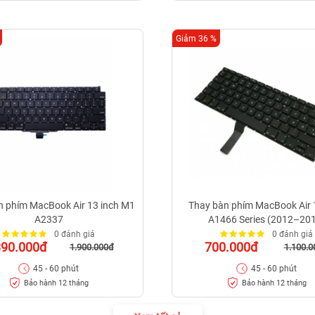
Giảm 36 %
n phím MacBook Air 13 inch M1
Thay bàn phím MacBook Air 
A2337
A1466 Series (2012–20
0 đánh giá
0 đánh giá
390.000đ
700.000đ
1.900.000đ
1.100.0
45 - 60 phút
45 - 60 phút
Bảo hành 12 tháng
Bảo hành 12 tháng