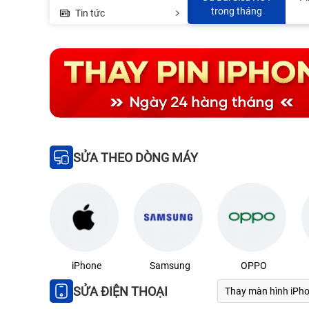
350.000đ
MacBook - 45%
trong tháng
Tin tức
SỬA THEO DÒNG MÁY
iPhone
Samsung
OPPO
SỬA ĐIỆN THOẠI
Thay màn hình iPh