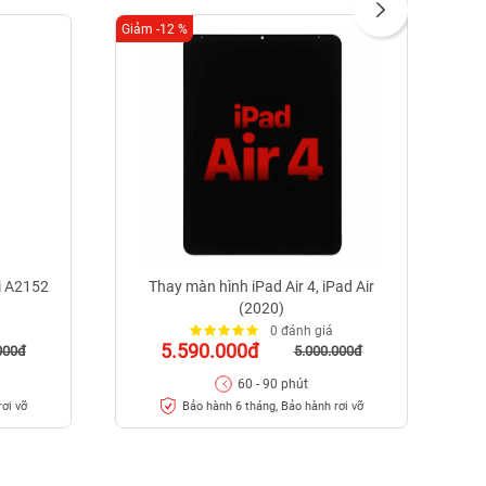
Giảm -12 %
Giảm
i A2152
Thay màn hình iPad Air 4, iPad Air
(2020)
0 đánh giá
5.590.000đ
000đ
5.000.000đ
60 - 90 phút
ơi vỡ
Bảo hành 6 tháng, Bảo hành rơi vỡ