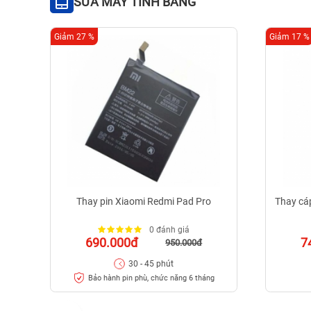
SỬA MÁY TÍNH BẢNG
Giảm 27 %
Giảm 17 %
Thay pin Xiaomi Redmi Pad Pro
Thay cáp
0 đánh giá
690.000đ
7
950.000đ
30 - 45 phút
Bảo hành pin phù, chức năng 6 tháng