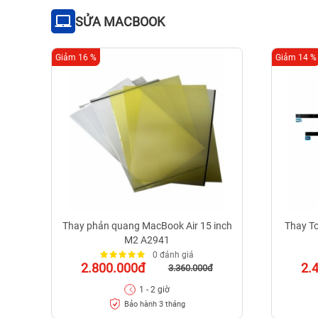
SỬA MACBOOK
Giảm 16 %
Giảm 14 %
Thay phản quang MacBook Air 15 inch
Thay T
M2 A2941
0 đánh giá
2.800.000đ
2.
3.360.000đ
1 - 2 giờ
Bảo hành 3 tháng