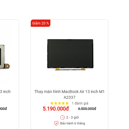
Giảm 20 %
Giảm
3 inch
Thay màn hình MacBook Air 13 inch M1
A2337
1 đánh giá
5.190.000đ
000đ
6.500.000đ
2 - 3 giờ
Bảo hành 6 tháng