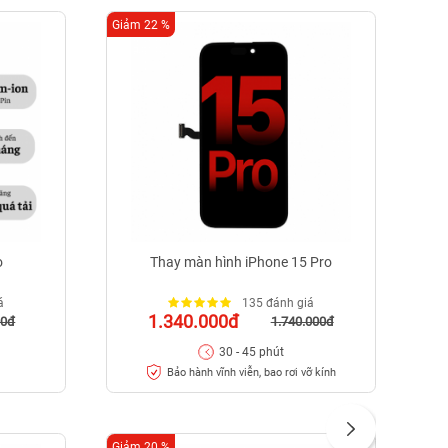
Giảm 22 %
Giảm
o
Thay màn hình iPhone 15 Pro
á
135 đánh giá
1.340.000đ
00đ
1.740.000đ
30 - 45 phút
Bảo hành vĩnh viễn, bao rơi vỡ kính
Giảm 20 %
Giảm