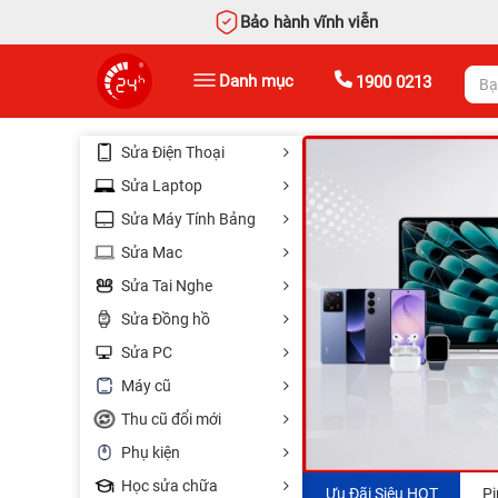
Bảo hành vĩnh viễn
Danh mục
1900 0213
Sửa Điện Thoại
Sửa Laptop
Sửa Máy Tính Bảng
Sửa Mac
Sửa Tai Nghe
Sửa Đồng hồ
Sửa PC
Máy cũ
Thu cũ đổi mới
Phụ kiện
Học sửa chữa
Thay RAM chỉ
Bàn phím
Ưu Đãi Siêu HOT
Pi