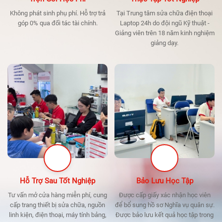
Không phát sinh phụ phí. Hỗ trợ trả
Tại Trung tâm sửa chữa điện thoại
góp 0% qua đối tác tài chính.
Laptop 24h do đội ngũ Kỹ thuật -
Giảng viên trên 18 năm kinh nghiệm
giảng dạy.
Hỗ Trợ Sau Tốt Nghiệp
Bảo Lưu Học Tập
Tư vấn mở cửa hàng miễn phí, cung
Được cấp giấy xác nhận học viên
cấp trang thiết bị sửa chữa, nguồn
để bổ sung hồ sơ Nghĩa vụ quân sự.
linh kiện, điện thoại, máy tính bảng,
Được bảo lưu kết quả học tập trong