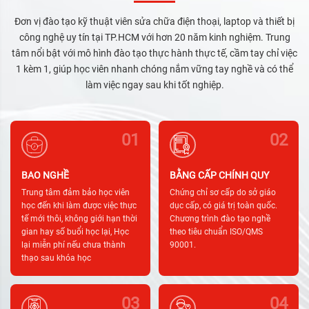
Đơn vị đào tạo kỹ thuật viên sửa chữa điện thoại, laptop và thiết bị
công nghệ uy tín tại TP.HCM với hơn 20 năm kinh nghiệm. Trung
tâm nổi bật với mô hình đào tạo thực hành thực tế, cầm tay chỉ việc
1 kèm 1, giúp học viên nhanh chóng nắm vững tay nghề và có thể
làm việc ngay sau khi tốt nghiệp.
01
02
BAO NGHỀ
BẰNG CẤP CHÍNH QUY
Trung tâm đảm bảo học viên
Chứng chỉ sơ cấp do sở giáo
học đến khi làm được việc thực
dục cấp, có giá trị toàn quốc.
tế mới thôi, không giới hạn thời
Chương trình đào tạo nghề
gian hay số buổi học lại, Học
theo tiêu chuẩn ISO/QMS
lại miễn phí nếu chưa thành
90001.
thạo sau khóa học
03
04