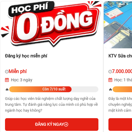
Đăng ký học miễn phí
KTV Sửa ch
Miễn phí
7.000.00
Học: 3 ngày
Học: 1 th
🔥
🔥
Còn 7/10 suất
Giúp các học viên trải nghiệm chất lượng dạy nghề của
Đây là một kh
trung tâm. Tự đánh giá năng lực của mình có phù hợp về
chuyên nghiệp
ngành học hay không?
mặt kính cảm 
ĐĂNG KÝ NGAY