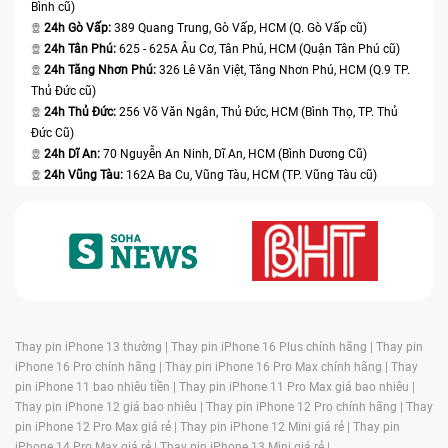
Bình cũ)
24h Gò Vấp:
389 Quang Trung, Gò Vấp, HCM (Q. Gò Vấp cũ)
24h Tân Phú:
625 - 625A Âu Cơ, Tân Phú, HCM (Quận Tân Phú cũ)
24h Tăng Nhơn Phú:
326 Lê Văn Việt, Tăng Nhơn Phú, HCM (Q.9 TP.
Thủ Đức cũ)
24h Thủ Đức:
256 Võ Văn Ngân, Thủ Đức, HCM (Bình Thọ, TP. Thủ
Đức Cũ)
24h Dĩ An:
70 Nguyễn An Ninh, Dĩ An, HCM (Bình Dương Cũ)
24h Vũng Tàu:
162A Ba Cu, Vũng Tàu, HCM (TP. Vũng Tàu cũ)
Thay pin iPhone 13 thường |
Thay pin iPhone 16 Plus chính hãng |
Thay pin
iPhone 16 Pro chính hãng |
Thay pin iPhone 16 Pro Max chính hãng |
Thay
pin iPhone 11 bao nhiêu tiền |
Thay pin iPhone 11 Pro Max giá bao nhiêu |
Thay pin iPhone 12 giá bao nhiêu |
Thay pin iPhone 12 Pro chính hãng |
Thay
pin iPhone 12 Pro Max giá rẻ |
Thay pin iPhone 12 Mini giá rẻ |
Thay pin
iPhone 14 Pro Max giá rẻ |
Thay pin iPhone 13 Mini giá rẻ |