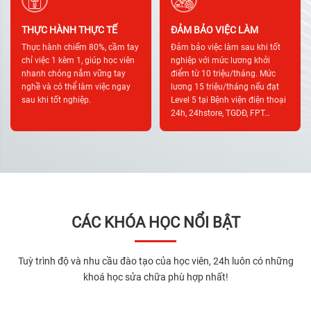
THỰC HÀNH THỰC TẾ
ĐẢM BẢO VIỆC LÀM
Thực hành chiếm 80%, cầm tay
Đảm bảo việc làm sau khi tốt
chỉ việc 1 kèm 1, giúp học viên
nghiệp với mức lương khởi
nhanh chóng nắm vững tay
điểm từ 10 triệu/tháng. Mức
nghề và có thể làm việc ngay
lương 15 triệu/tháng nếu đạt
sau khi tốt nghiệp.
Level 5 tại Bệnh viện điện thoại
24h, 24hstore, TGDĐ, FPT…
CÁC KHÓA HỌC NỔI BẬT
Tuỳ trình độ và nhu cầu đào tạo của học viên, 24h luôn có những
khoá học sửa chữa phù hợp nhất!