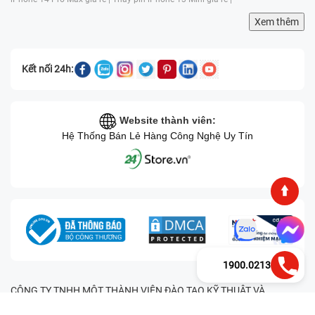
Xem thêm
Kết nối 24h:
Website thành viên:
Hệ Thống Bán Lẻ Hàng Công Nghệ Uy Tín
1900.0213
CÔNG TY TNHH MỘT THÀNH VIÊN ĐÀO TẠO KỸ THUẬT VÀ
THƯƠNG MẠI HAI BỐN GIỜ Mã số thuế: 0305245702 Địa chỉ: