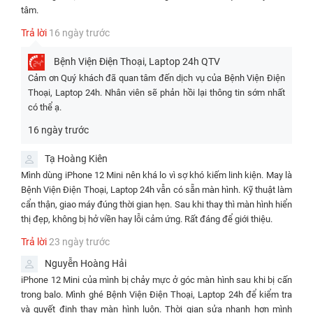
tâm.
- Loại màn
- Loại màn hình:
hình: GX Hard
Trả lời
16 ngày trước
Super Retina XDR
OLED
OLED
- Kích thước:
Bệnh Viện Điện Thoại, Laptop 24h
QTV
- Kích thước: 5.4
5.4 inches.
Cảm ơn Quý khách đã quan tâm đến dịch vụ của Bệnh Viện Điện
inches.
Thoại, Laptop 24h. Nhân viên sẽ phản hồi lại thông tin sớm nhất
- Loại màn hình: Super
- Độ phân giải:
có thể ạ.
Retina XDR OLED.
- Độ phân giải:
1080 x 2340
1080 x 2340
pixels, tỷ lệ
16 ngày trước
- Kích thước: 5.4 inches.
pixels, tỷ lệ 19,5:9,
19,5:9, mật độ
mật độ ~476 ppi.
- Độ phân giải: 1080 x
~476 ppi.
Tạ Hoàng Kiên
2340 pixels, tỷ lệ 19,5:9,
Mình dùng iPhone 12 Mini nên khá lo vì sợ khó kiếm linh kiện. May là
- Công nghệ nền:
- Công nghệ
mật độ ~476 ppi.
Super Retina XDR
nền: Super
Bệnh Viện Điện Thoại, Laptop 24h vẫn có sẵn màn hình. Kỹ thuật làm
OLED, hỗ trợ DCI-
- Công nghệ nền: OLED
Retina XDR
cẩn thận, giao máy đúng thời gian hẹn. Sau khi thay thì màn hình hiển
P3 rộng, True
(Super Retina XDR), hỗ
OLED, hỗ trợ
thị đẹp, không bị hở viền hay lỗi cảm ứng. Rất đáng để giới thiệu.
Tone, HDR10,
trợ DCI-P3 rộng, True
HDR10, Dolby
Trả lời
23 ngày trước
Dolby Vision giúp
Tone, HDR10, Dolby
Vision, độ
hình ảnh sống
Vision giúp hình ảnh
sáng 625 nit
Nguyễn Hoàng Hải
động, màu sắc
sống động, màu sắc
(HBM).
iPhone 12 Mini của mình bị chảy mực ở góc màn hình sau khi bị cấn
chuẩn xác ở mọi
chuẩn xác ở mọi điều
trong balo. Mình ghé Bệnh Viện Điện Thoại, Laptop 24h để kiểm tra
- Độ hoàn
điều kiện ánh
kiện ánh sáng.
và quyết định thay màn hình luôn. Thời gian sửa nhanh hơn mình
thiện: Viền