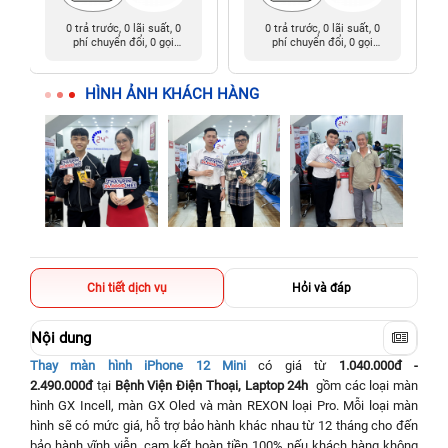
0 trả trước, 0 lãi suất, 0
0 trả trước, 0 lãi suất, 0
phí chuyển đổi, 0 gọi
phí chuyển đổi, 0 gọi
người thân
người thân
HÌNH ẢNH KHÁCH HÀNG
Chi tiết dịch vụ
Hỏi và đáp
Nội dung
Thay màn hình iPhone 12 Mini
có giá từ
1.040.000đ -
2.490.000đ
tại
Bệnh Viện Điện Thoại, Laptop 24h
gồm các loại màn
hình GX Incell, màn GX Oled và màn REXON loại Pro. Mỗi loại màn
hình sẽ có mức giá, hỗ trợ bảo hành khác nhau từ 12 tháng cho đến
bảo hành vĩnh viễn, cam kết hoàn tiền 100% nếu khách hàng không