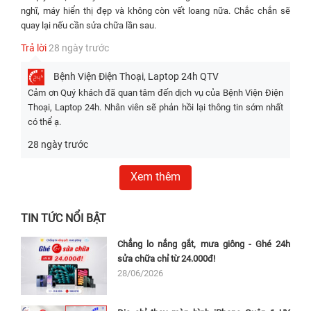
sáng.
- Độ hoàn thiện: Viền
mỏng, cảm
nghĩ, máy hiển thị đẹp và không còn vết loang nữa. Chắc chắn sẽ
- Độ hoàn thiện:
mỏng, cảm ứng nhạy,
ứng nhạy, hiển
quay lại nếu cần sửa chữa lần sau.
Viền mỏng, cảm
hiển thị màu sắc chuẩn,
thị màu sắc
Trả lời
28 ngày trước
Khái
ứng nhạy, hiển thị
không điểm ảnh chết.
chuẩn, không
màu sắc chuẩn,
điểm ảnh chết.
niệm
- Chất liệu bảo vệ:
Bệnh Viện Điện Thoại, Laptop 24h
QTV
không điểm ảnh
Scratch-resistant
- Chất liệu bảo
Cảm ơn Quý khách đã quan tâm đến dịch vụ của Bệnh Viện Điện
chết.
ceramic glass,
vệ: Scratch-
Thoại, Laptop 24h. Nhân viên sẽ phản hồi lại thông tin sớm nhất
- Chất liệu bảo vệ:
oleophobic coating,
resistant
có thể ạ.
Scratch-resistant
True-tone, Wide color
ceramic glass,
ceramic glass,
gamut.
oleophobic
28 ngày trước
oleophobic
coating, True-
- Tương thích nguyên
coating, True-tone,
tone, Wide
Xem thêm
bản: Face ID, cảm biến
Wide color gamut.
color gamut.
ánh sáng, cảm biến tiệm
- Tương
cận
- Tương thích
TIN TỨC NỔI BẬT
thích nguyên bản:
chức năng:
- Chất lượng: 98% so với
Face ID, cảm biến
Face ID, 3D
màn hình gốc, có thể có
Chẳng lo nắng gắt, mưa giông - Ghé 24h
ánh sáng, cảm
Touch hoạt
dấu hiệu sử dụng nhẹ
sửa chữa chỉ từ 24.000đ!
biến tiệm cận
động bình
hoặc thay kính. Màn hình
28/06/2026
thường sau
- Chất lượng đạt
chính hãng Apple đã bóc
thay mới.
99%-100% so với
từ máy khác và đã qua