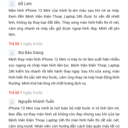
iPhone 12 Mini GX Icell
phút
tháng
Đỗ Linh
✅Thay màn hình
Màn hình iPhone 12 Mini của mình bị ám màu sau khi rơi xe máy.
⌛30 - 45
Bảo hành 12
iPhone 12 Mini GX
⭐1.490.000đ
Đem đến Bệnh Viện Điện Thoại, Laptop 24h được tư vấn rất nhiệt
phút
tháng
Oled
tình, không ép thay loại đắt tiền. Thay xong màn hình hiển thị rõ nét,
cảm ứng nhanh và máy vẫn giữ được ngoại hình đẹp. Mình rất yên
✅Thay màn hình
Bảo hành vĩnh
⌛30 - 45
tâm.
iPhone 12 Mini REXON
⭐2.490.000
viễn - Bao rơi
phút
loại Pro
vỡ kính
Trả lời
3 ngày trước
Lưu ý:
Bùi Bảo Giang
Mình thay màn hình iPhone 12 Mini vì máy bị rơi làm xuất hiện nhiều
Giá trên đã bao gồm công thợ, không phát sinh thêm bất kỳ chi
sọc ngang và chớp màn hình liên tục. Bệnh Viện Điện Thoại, Laptop
phí khác
24h kiểm tra nhanh rồi tiến hành thay ngay. Sau khi sửa xong, màn
Áp dụng nhiều chương trình khuyến mãi trên cùng 1 hóa đơn
hình hiển thị sắc nét như trước, cảm ứng nhạy và máy hoạt động bình
thường. Mình khá hài lòng với chất lượng dịch vụ.
Giá trên có thể thay đổi theo tùy thời điểm, quý khách vui lòng
xem ở trên để cập nhật giá mới nhất
Trả lời
9 ngày trước
Bảng so sánh dịch vụ thay màn hình dòng iPhone 12 Mini
Nguyễn Khánh Tuấn
iPhone 12 Mini của mình bị nứt toàn bộ mặt trước vì vô tình làm rơi.
Màn chính
Ban đầu sợ thay màn hình sẽ không còn đẹp nhưng sau khi sửa tại
Màn chính hãng
Màn hình
hãng Apple
Bệnh Viện Điện Thoại, Laptop 24h thì màn hình hiển thị rất sắc nét,
Apple 98%
GX
Like New
cảm ứng mượt. Nhân viên còn hướng dẫn cách bảo quản máy rất có