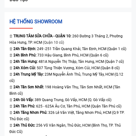
HỆ THỐNG SHOWROOM
TRUNG TÂM SỬA CHỮA - QUẬN 10:
260 Đường 3 Tháng 2, Phường
Hòa Hưng, TP. HCM
(Quận 10 cũ)
24h Tân Định:
249 -251 Trần Quang Khải, Tân Định, HCM (Quận 1 cũ)
24h Bình Phú:
733 Hậu Giang, Bình Phú, HCM (Quận 6 cũ)
24h Tân Hưng:
481A Nguyễn Thị Thập, Tân Hưng, HCM (Quận 7 cũ)
24h Xóm Củi:
507 Tùng Thiện Vương, Xóm Củi, HCM (Quận 8 cũ)
24h Trung Mỹ Tây:
23M Nguyễn Ảnh Thủ, Trung Mỹ Tây, HCM (Q.12
cũ)
24h Tân Sơn Nhất:
198 Hoàng Văn Thụ, Tân Sơn Nhất, HCM (Tân
Bình cũ)
24h Gò Vấp:
389 Quang Trung, Gò Vấp, HCM (Q. Gò Vấp cũ)
24h Tân Phú:
625 - 625A Âu Cơ, Tân Phú, HCM (Quận Tân Phú cũ)
24h Tăng Nhơn Phú:
326 Lê Văn Việt, Tăng Nhơn Phú, HCM (Q.9 TP.
Thủ Đức cũ)
24h Thủ Đức:
256 Võ Văn Ngân, Thủ Đức, HCM (Bình Thọ, TP. Thủ
Đức Cũ)