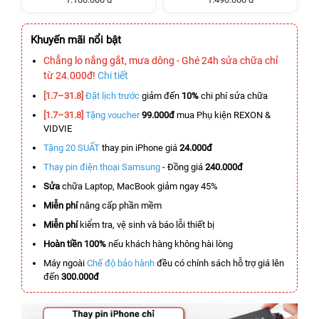
Khuyến mãi nổi bật
Chẳng lo nắng gắt, mưa dông - Ghé 24h sửa chữa chỉ
từ 24.000đ!
Chi tiết
[1.7–31.8]
Đặt lịch trước
giảm đến
10%
chi phí sửa chữa
[1.7–31.8]
Tặng voucher
99.000đ
mua Phụ kiện REXON &
VIDVIE
Tặng 20 SUẤT
thay pin iPhone giá
24.000đ
Thay pin điện thoại Samsung
- Đồng giá
240.000đ
Sửa
chữa Laptop, MacBook giảm ngay 45%
Miễn phí
nâng cấp phần mềm
Miễn phí
kiểm tra, vệ sinh và báo lỗi thiết bị
Hoàn tiền 100%
nếu khách hàng không hài lòng
Máy ngoài
Chế độ bảo hành
đều có chính sách hỗ trợ giá lên
đến
300.000đ