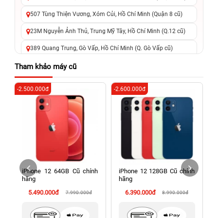
507 Tùng Thiện Vương, Xóm Củi, Hồ Chí Minh (Quận 8 cũ)
23M Nguyễn Ảnh Thủ, Trung Mỹ Tây, Hồ Chí Minh (Q.12 cũ)
389 Quang Trung, Gò Vấp, Hồ Chí Minh (Q. Gò Vấp cũ)
625 - 625A Âu Cơ, Tân Phú, Hồ Chí Minh (Quận Tân Phú cũ)
Tham khảo máy cũ
326 Lê Văn Việt, Tăng Nhơn Phú, Hồ Chí Minh (Q.9 TP. Thủ
-2.500.000đ
-2.600.000đ
-3
Đức cũ)
256 Võ Văn Ngân, Thủ Đức, Hồ Chí Minh (Bình Thọ, TP. Thủ
Đức Cũ)
70 Nguyễn An Ninh, Dĩ An, Hồ Chí Minh (Bình Dương Cũ)
24h Vũng Tàu: 162A Ba Cu, Vũng Tàu, Hồ Chí Minh (TP. Vũng
Tàu cũ)
ũ
iPhone 12 64GB Cũ chính
iPhone 12 128GB Cũ chính
198 Hoàng Văn Thụ, Tân Sơn Nhất, Hồ Chí Minh (Tân Bình
hãng
hãng
cũ)
5.490.000đ
6.390.000đ
7.990.000đ
8.990.000đ