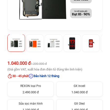
1.040.000 đ
1.200.000 đ
(Giá gồm VAT, xuất hóa đơn điện tử đúng tên linh kiện)
30 - 45 phút
Bảo hành 12 tháng
REXON loại Pro
GX Incell
2.490.000 đ
1.040.000 đ
Sửa sọc màn hình
GX Oled
1.100.000 đ
1.490.000 đ