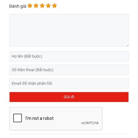
Đánh giá:
Bảng giá thay màn hình iPhone 12 Mini mới nhất
Thay màn hình iPhone 12 Mini giá bao nhiêu hay
thay màn hình
iphone 12 mini hết bao nhiêu tiền là câu hỏi được nhiều người quan
tâm? Mức giá
thay màn hình iPhone 12 Min
i hiện nay dao động từ
1.040.000đ - 2.490.000đ
, tùy thuộc vào loại màn hình, địa điểm sửa
chữa và các dịch vụ đi kèm. Tại Bệnh Viện Điện Thoại, Laptop 24h
bạn có thể tìm thấy dịch vụ
thay màn hình iPhone chính hãng
với
mức giá hợp lý, đảm bảo chất lượng và sự uy tín.
Bảng giá thay màn hình iPhone 12 Mini chất lượng cao, giá tốt
THỜI GIAN
DỊCH VỤ
GIÁ
BẢO HÀNH
SỬA CHỮA
✅Thay màn hình
⌛30 - 45
Bảo hành 12
⭐1.040.000đ