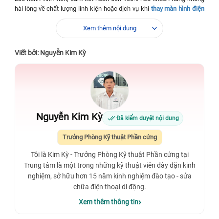
hài lòng về chất lượng linh kiện hoặc dịch vụ khi
thay màn hình điện
thoại
tại đây.
Xem thêm nội dung
✅ Dịch vụ
⭐ Thay màn hình iPhone 12 Mini
✅ Loại linh kiện
⭐ Chính hãng
Viết bởi: Nguyễn Kim Kỳ
✅ Thời gian sửa chữa
⭐ 30 - 45 phút
⭐ 12 tháng - Bảo hành vĩnh viễn, bao rơi
✅ Thời gian bảo hành
vỡ kính
✅ Tiền công thay thế
⭐ Miễn phí
Nguyễn Kim Kỳ
Đã kiểm duyệt nội dung
✅Thời gian làm việc
⭐ 08:00 - 21:00
Trưởng Phòng Kỹ thuật Phần cứng
Tôi là Kim Kỳ - Trưởng Phòng Kỹ thuật Phần cứng tại
Trung tâm là một trong những kỹ thuật viên dày dặn kinh
nghiệm, sở hữu hơn 15 năm kinh nghiệm đào tạo - sửa
chữa điện thoại di động.
Xem thêm thông tin