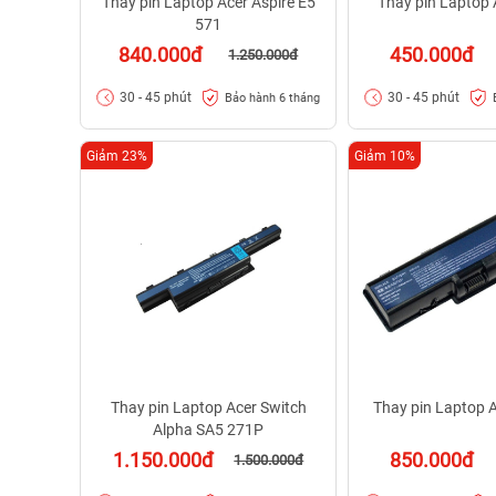
Thay pin Laptop Acer Aspire E5
Thay pin Laptop 
571
840.000đ
450.000đ
1.250.000đ
30 - 45 phút
30 - 45 phút
Bảo hành 6 tháng
Giảm 23%
Giảm 10%
Thay pin Laptop Acer Switch
Thay pin Laptop 
Alpha SA5 271P
1.150.000đ
850.000đ
1.500.000đ