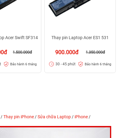
op Acer Swift SF314
Thay pin Laptop Acer ES1 531
00đ
900.000đ
1.500.000đ
1.350.000đ
t
30 - 45 phút
Bảo hành 6 tháng
Bảo hành 6 tháng
/
Thay pin iPhone
/
Sửa chữa Laptop
/
iPhone
/