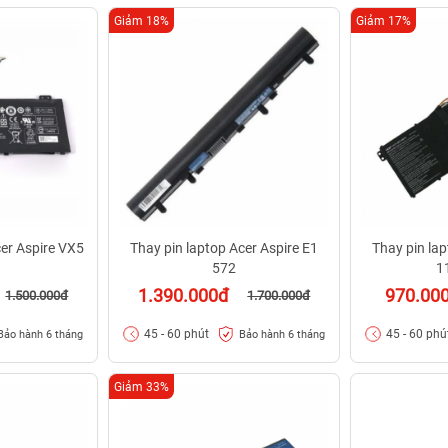
Giảm 18%
Giảm 17%
er Aspire VX5
Thay pin laptop Acer Aspire E1
Thay pin lap
572
1
1.390.000đ
970.00
1.500.000đ
1.700.000đ
45 - 60 phút
45 - 60 phú
Bảo hành 6 tháng
Bảo hành 6 tháng
Giảm 33%