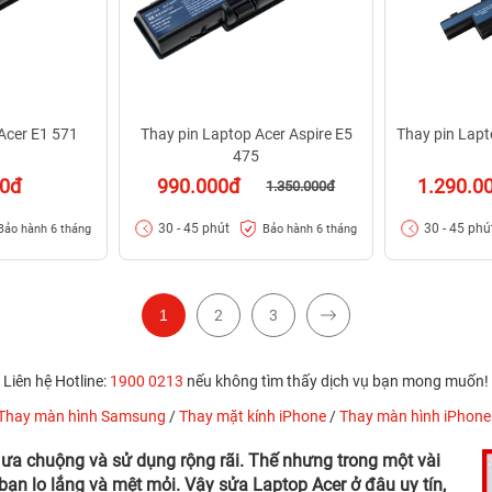
Acer E1 571
Thay pin Laptop Acer Aspire E5
Thay pin Lapt
475
00đ
990.000đ
1.290.0
1.350.000đ
30 - 45 phút
30 - 45 phú
Bảo hành 6 tháng
Bảo hành 6 tháng
1
2
3
Liên hệ Hotline:
1900 0213
nếu không tìm thấy dịch vụ bạn mong muốn!
Thay màn hình Samsung
/
Thay mặt kính iPhone
/
Thay màn hình iPhone
 ưa chuộng và sử dụng rộng rãi. Thế nhưng trong một vài
ạn lo lắng và mệt mỏi. Vậy sửa Laptop Acer ở đâu uy tín,