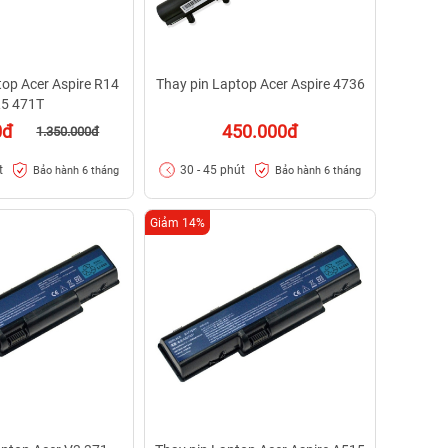
top Acer Aspire R14
Thay pin Laptop Acer Aspire 4736
5 471T
0đ
450.000đ
1.350.000đ
t
30 - 45 phút
Bảo hành 6 tháng
Bảo hành 6 tháng
Giảm 14%