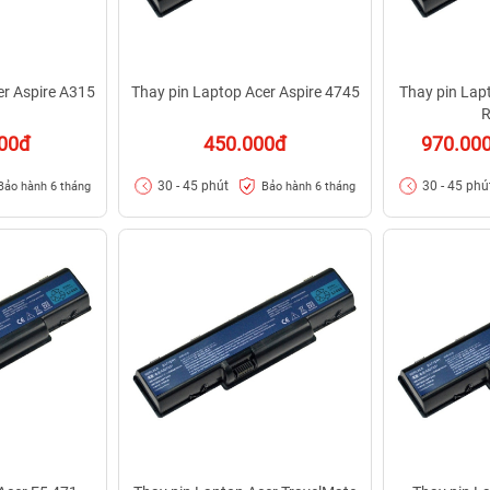
er Aspire A315
Thay pin Laptop Acer Aspire 4745
Thay pin Lap
R
000đ
450.000đ
970.00
30 - 45 phút
30 - 45 phú
Bảo hành 6 tháng
Bảo hành 6 tháng