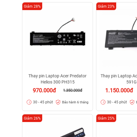
Giảm 28%
Giảm 23%
Thay pin Laptop Acer Predator
Thay pin Laptop Ac
Helios 300 PH315
591G
970.000đ
1.150.000đ
1.350.000đ
30 - 45 phút
30 - 45 phút
Bảo hành 6 tháng
Giảm 26%
Giảm 25%