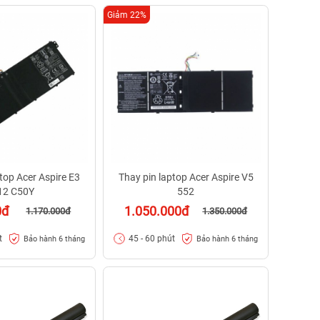
Giảm 22%
top Acer Aspire E3
Thay pin laptop Acer Aspire V5
12 C50Y
552
0đ
1.050.000đ
1.170.000đ
1.350.000đ
t
45 - 60 phút
Bảo hành 6 tháng
Bảo hành 6 tháng