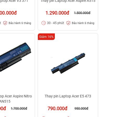
aptop Acer V3 371
Thay pin Laptop Acer Aspire A515
00.000đ
1.290.000đ
1.500.000đ
t
30 - 45 phút
Bảo hành 6 tháng
Bảo hành 6 tháng
Giảm 16%
op Acer Aspire Nitro
Thay pin Laptop Acer E5 473
AN515
00đ
790.000đ
1.700.000đ
950.000đ