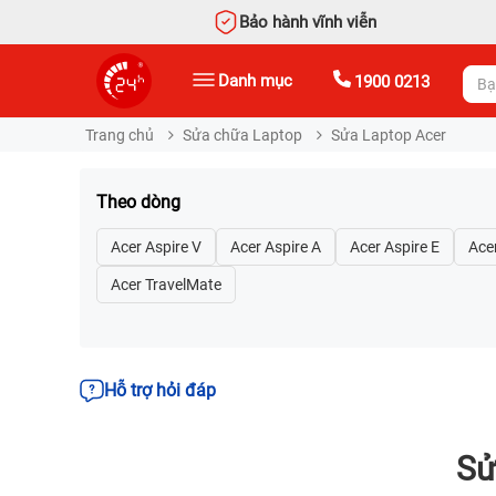
Bảo hành vĩnh viễn
Danh mục
1900 0213
Trang chủ
Sửa chữa Laptop
Sửa Laptop Acer
Theo dòng
Acer Aspire V
Acer Aspire A
Acer Aspire E
Ace
Acer TravelMate
Hỗ trợ hỏi đáp
Sử