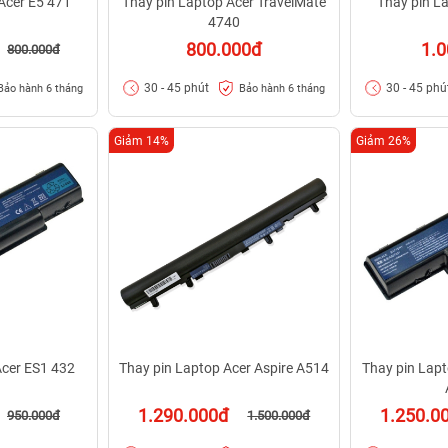
Acer E5 471
Thay pin Laptop Acer TravelMate
Thay pin L
4740
800.000đ
1.0
800.000đ
30 - 45 phút
30 - 45 phú
Bảo hành 6 tháng
Bảo hành 6 tháng
Giảm 14%
Giảm 26%
Acer ES1 432
Thay pin Laptop Acer Aspire A514
Thay pin Lapt
1.290.000đ
1.250.0
950.000đ
1.500.000đ