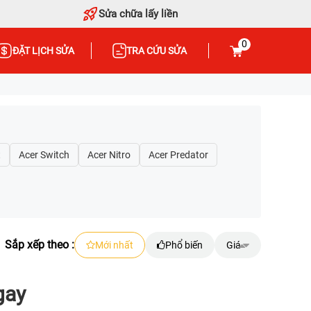
Sửa chữa lấy liền
0
ĐẶT LỊCH SỬA
TRA CỨU SỬA
t
Acer Switch
Acer Nitro
Acer Predator
Sắp xếp theo :
Mới nhất
Phổ biến
Giá
gay