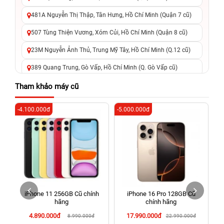
481A Nguyễn Thị Thập, Tân Hưng, Hồ Chí Minh (Quận 7 cũ)
507 Tùng Thiện Vương, Xóm Củi, Hồ Chí Minh (Quận 8 cũ)
23M Nguyễn Ảnh Thủ, Trung Mỹ Tây, Hồ Chí Minh (Q.12 cũ)
389 Quang Trung, Gò Vấp, Hồ Chí Minh (Q. Gò Vấp cũ)
625 - 625A Âu Cơ, Tân Phú, Hồ Chí Minh (Quận Tân Phú cũ)
Tham khảo máy cũ
326 Lê Văn Việt, Tăng Nhơn Phú, Hồ Chí Minh (Q.9 TP. Thủ
-4.100.000đ
-5.000.000đ
-3
Đức cũ)
256 Võ Văn Ngân, Thủ Đức, Hồ Chí Minh (Bình Thọ, TP. Thủ
Đức Cũ)
70 Nguyễn An Ninh, Dĩ An, Hồ Chí Minh (Bình Dương Cũ)
24h Vũng Tàu: 162A Ba Cu, Vũng Tàu, Hồ Chí Minh (TP. Vũng
Tàu cũ)
iPhone 11 256GB Cũ chính
iPhone 16 Pro 128GB Cũ
198 Hoàng Văn Thụ, Tân Sơn Nhất, Hồ Chí Minh (Tân Bình
hãng
chính hãng
cũ)
4.890.000đ
17.990.000đ
8.990.000đ
22.990.000đ