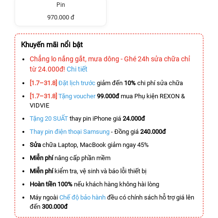
Pin
970.000 đ
Khuyến mãi nổi bật
Chẳng lo nắng gắt, mưa dông - Ghé 24h sửa chữa chỉ
từ 24.000đ!
Chi tiết
[1.7–31.8]
Đặt lịch trước
giảm đến
10%
chi phí sửa chữa
[1.7–31.8]
Tặng voucher
99.000đ
mua Phụ kiện REXON &
VIDVIE
Tặng 20 SUẤT
thay pin iPhone giá
24.000đ
Thay pin điện thoại Samsung
- Đồng giá
240.000đ
Sửa
chữa Laptop, MacBook giảm ngay 45%
Miễn phí
nâng cấp phần mềm
Miễn phí
kiểm tra, vệ sinh và báo lỗi thiết bị
Hoàn tiền 100%
nếu khách hàng không hài lòng
Máy ngoài
Chế độ bảo hành
đều có chính sách hỗ trợ giá lên
đến
300.000đ