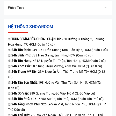
Đào Tạo
HỆ THỐNG SHOWROOM
TRUNG TÂM SỬA CHỮA - QUẬN 10:
260 Đường 3 Tháng 2, Phường
Hòa Hưng, TP. HCM
(Quận 10 cũ)
24h Tân Định:
249 -251 Trần Quang Khải, Tân Định, HCM (Quận 1 cũ)
24h Bình Phú:
733 Hậu Giang, Bình Phú, HCM (Quận 6 cũ)
24h Tân Hưng:
481A Nguyễn Thị Thập, Tân Hưng, HCM (Quận 7 cũ)
24h Xóm Củi:
507 Tùng Thiện Vương, Xóm Củi, HCM (Quận 8 cũ)
24h Trung Mỹ Tây:
23M Nguyễn Ảnh Thủ, Trung Mỹ Tây, HCM (Q.12
cũ)
24h Tân Sơn Nhất:
198 Hoàng Văn Thụ, Tân Sơn Nhất, HCM (Tân
Bình cũ)
24h Gò Vấp:
389 Quang Trung, Gò Vấp, HCM (Q. Gò Vấp cũ)
24h Tân Phú:
625 - 625A Âu Cơ, Tân Phú, HCM (Quận Tân Phú cũ)
24h Tăng Nhơn Phú:
326 Lê Văn Việt, Tăng Nhơn Phú, HCM (Q.9 TP.
Thủ Đức cũ)
24h Thủ Đức:
256 Võ Văn Ngân, Thủ Đức, HCM (Bình Thọ, TP. Thủ