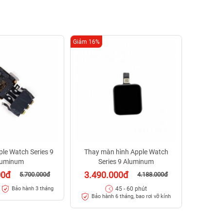
Giảm 16%
Giảm 48%
Thay ép
9 Alum
69
BH 
ple Watch Series 9
Thay màn hình Apple Watch
luminum
Series 9 Aluminum
00đ
3.490.000đ
5.700.000đ
4.188.000đ
45 - 60 phút
Bảo hành 3 tháng
Bảo hành 6 tháng, bao rơi vỡ kính