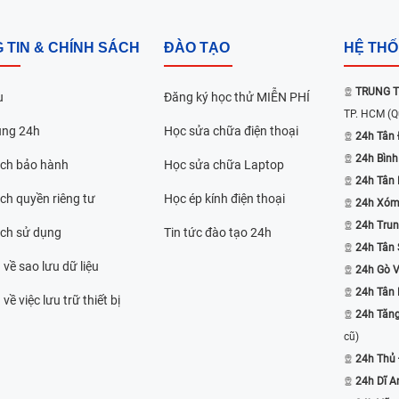
 TIN & CHÍNH SÁCH
ĐÀO TẠO
HỆ TH
TRUNG T
u
Đăng ký học thử MIỄN PHÍ
TP. HCM
(Q
ụng 24h
Học sửa chữa điện thoại
24h Tân 
24h Bình
ách bảo hành
Học sửa chữa Laptop
24h Tân
ch quyền riêng tư
Học ép kính điện thoại
24h Xóm
24h Trun
ách sử dụng
Tin tức đào tạo 24h
24h Tân 
 về sao lưu dữ liệu
24h Gò 
24h Tân
về việc lưu trữ thiết bị
24h Tăn
cũ)
24h Thủ
24h Dĩ A