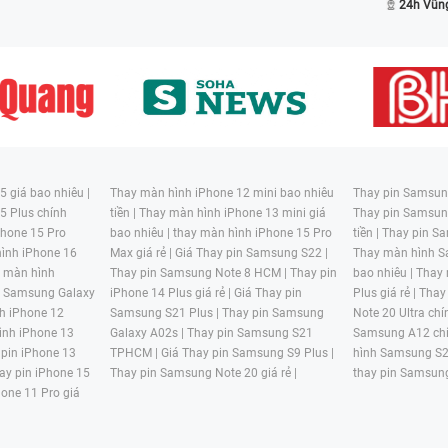
24h Vũn
 giá bao nhiêu |
Thay màn hình iPhone 12 mini bao nhiêu
Thay pin Samsung
5 Plus chính
tiền |
Thay màn hình iPhone 13 mini giá
Thay pin Samsun
hone 15 Pro
bao nhiêu |
thay màn hình iPhone 15 Pro
tiền |
Thay pin Sa
ình iPhone 16
Max giá rẻ |
Giá Thay pin Samsung S22 |
Thay màn hình S
y màn hình
Thay pin Samsung Note 8 HCM |
Thay pin
bao nhiêu |
Thay
n Samsung Galaxy
iPhone 14 Plus giá rẻ |
Giá Thay pin
Plus giá rẻ |
Thay
h iPhone 12
Samsung S21 Plus |
Thay pin Samsung
Note 20 Ultra chí
ình iPhone 13
Galaxy A02s |
Thay pin Samsung S21
Samsung A12 chí
 pin iPhone 13
TPHCM |
Giá Thay pin Samsung S9 Plus |
hình Samsung S2
ay pin iPhone 15
Thay pin Samsung Note 20 giá rẻ |
thay pin Samsung
hone 11 Pro giá