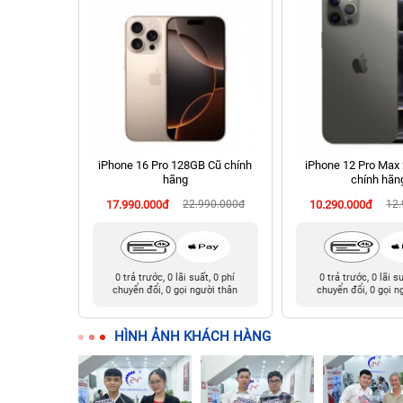
128GB cũ
iPhone 16 Pro 128GB Cũ chính
iPhone 12 Pro Max
hãng
chính hãn
990.000đ
17.990.000đ
22.990.000đ
10.290.000đ
12
t, 0 phí
0 trả trước, 0 lãi suất, 0 phí
0 trả trước, 0 lãi s
ười thân
chuyển đổi, 0 gọi người thân
chuyển đổi, 0 gọi n
HÌNH ẢNH KHÁCH HÀNG