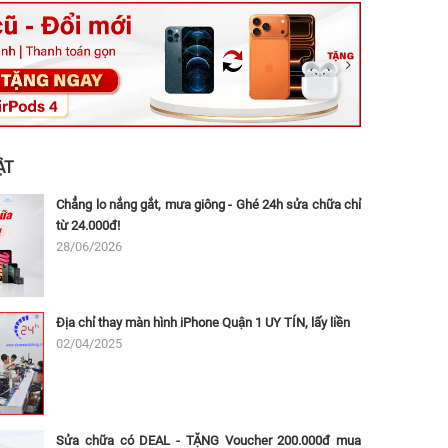
ệt, Tăng Nhơn Phú, Hồ Chí Minh (Q.9 TP. Thủ Đức cũ)
ân, Thủ Đức, Hồ Chí Minh (Bình Thọ, TP. Thủ Đức Cũ)
Ninh, Dĩ An, Hồ Chí Minh (Bình Dương Cũ)
 162A Ba Cu, Vũng Tàu, Hồ Chí Minh (TP. Vũng Tàu cũ)
 Thụ, Tân Sơn Nhất, Hồ Chí Minh (Tân Bình cũ)
ẬT
Chẳng lo nắng gắt, mưa giông - Ghé 24h sửa chữa chỉ
từ 24.000đ!
28/06/2026
Địa chỉ thay màn hình iPhone Quận 1 UY TÍN, lấy liền
02/04/2025
Sửa chữa có DEAL - TẶNG Voucher 200.000đ mua