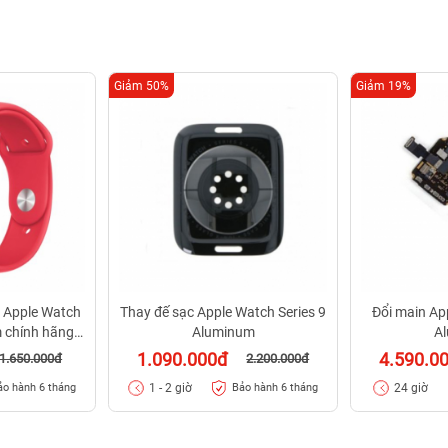
Giảm 50%
Giảm 19%
 Apple Watch
Thay đế sạc Apple Watch Series 9
Đổi main Ap
m chính hãng
Aluminum
A
t
1.090.000đ
4.590.0
1.650.000đ
2.200.000đ
1 - 2 giờ
24 giờ
ảo hành 6 tháng
Bảo hành 6 tháng