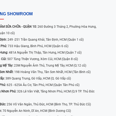
ỐNG SHOWROOM
ÂM SỬA CHỮA - QUẬN 10:
260 Đường 3 Tháng 2, Phường Hòa Hưng,
uận 10 cũ)
Định:
249 -251 Trần Quang Khải, Tân Định, HCM (Quận 1 cũ)
 Phú:
733 Hậu Giang, Bình Phú, HCM (Quận 6 cũ)
 Hưng:
481A Nguyễn Thị Thập, Tân Hưng, HCM (Quận 7 cũ)
 Củi:
507 Tùng Thiện Vương, Xóm Củi, HCM (Quận 8 cũ)
g Mỹ Tây:
23M Nguyễn Ảnh Thủ, Trung Mỹ Tây, HCM (Q.12 cũ)
Sơn Nhất:
198 Hoàng Văn Thụ, Tân Sơn Nhất, HCM (Tân Bình cũ)
Vấp:
389 Quang Trung, Gò Vấp, HCM (Q. Gò Vấp cũ)
 Phú:
625 - 625A Âu Cơ, Tân Phú, HCM (Quận Tân Phú cũ)
g Nhơn Phú:
326 Lê Văn Việt, Tăng Nhơn Phú, HCM (Q.9 TP. Thủ Đức
 Đức:
256 Võ Văn Ngân, Thủ Đức, HCM (Bình Thọ, TP. Thủ Đức Cũ)
n:
70 Nguyễn An Ninh, Dĩ An, HCM (Bình Dương Cũ)