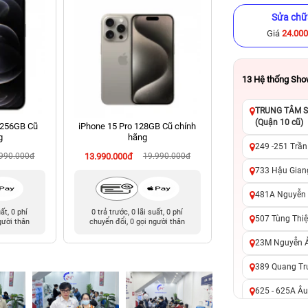
Sửa chữ
Giá
24.00
13
Hệ thống Sh
TRUNG TÂM SỬ
(Quận 10 cũ)
 256GB Cũ
iPhone 15 Pro 128GB Cũ chính
iPhone 13 128GB C
g
hãng
249 -251 Trần
.990.000đ
13.990.000đ
19.990.000đ
6.990.000đ
10
733 Hậu Giang
481A Nguyễn T
uất, 0 phí
0 trả trước, 0 lãi suất, 0 phí
0 trả trước, 0 lãi 
507 Tùng Thiệ
gười thân
chuyển đổi, 0 gọi người thân
chuyển đổi, 0 gọi 
23M Nguyễn Ản
389 Quang Tru
625 - 625A Âu