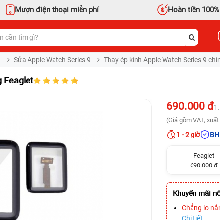
Mượn điện thoại miễn phí
Hoàn tiền 100%
h
Sửa Apple Watch Series 9
Thay ép kính Apple Watch Series 9 chí
g Feaglet
690.000 đ
1
(Giá gồm VAT, xuất 
1 - 2 giờ
BH 
Feaglet
690.000 đ
Khuyến mãi nổ
Chẳng lo nắ
Chi tiết