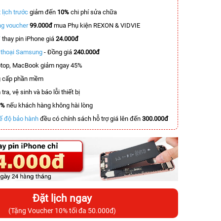
 lịch trước
giảm đến
10%
chi phí sửa chữa
g voucher
99.000đ
mua Phụ kiện REXON & VIDVIE
T
thay pin iPhone giá
24.000đ
n thoại Samsung
- Đồng giá
240.000đ
top, MacBook giảm ngay 45%
 cấp phần mềm
tra, vệ sinh và báo lỗi thiết bị
0%
nếu khách hàng không hài lòng
ế độ bảo hành
đều có chính sách hỗ trợ giá lên đến
300.000đ
Đặt lịch ngay
(Tặng Voucher 10% tối đa 50.000đ)
-4.509.000đ
-3.400.000đ