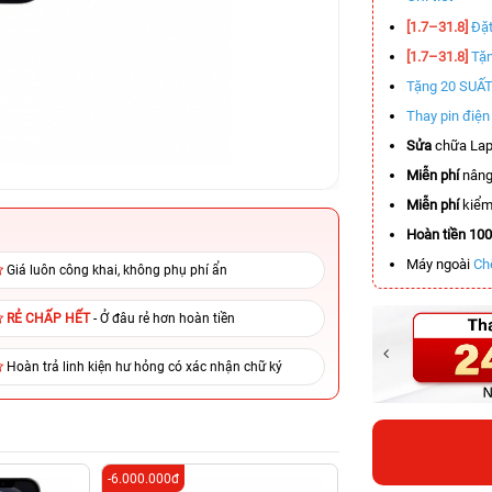
[1.7–31.8]
Đặt
[1.7–31.8]
Tặn
Tặng 20 SUẤ
Thay pin điệ
Sửa
chữa Lap
Miễn phí
nâng
Miễn phí
kiểm 
Hoàn tiền 10
Máy ngoài
Ch
Giá luôn công khai, không phụ phí ẩn
RẺ CHẤP HẾT
- Ở đâu rẻ hơn hoàn tiền
Hoàn trả linh kiện hư hỏng có xác nhận chữ ký
-6.000.000đ
-4.000.000đ