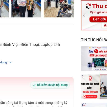
326 Lê Văn Vi
256 Võ Văn Ng
70 Nguyễn An 
24h Vũng Tàu:
198 Hoàng Văn
TIN TỨC NỔI B
ại Bệnh Viện Điện Thoại, Laptop 24h
 dung
Đã kiểm duyệt nội dung
Phần cứng tại Trung tâm là một trong những kỹ