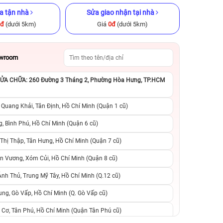
a tận nhà
Sửa giao nhận tại nhà
0đ
(dưới 5km)
Giá
0đ
(dưới 5km)
owroom
A CHỮA: 260 Đường 3 Tháng 2, Phường Hòa Hưng, TP.HCM
ũ chính hãng
iPhone 16 Pro Max 256GB Cũ
iPhone 11 128GB C
chính hãng
 Quang Khải, Tân Định, Hồ Chí Minh (Quận 1 cũ)
.990.000đ
23.490.000đ
27.999.000đ
4.590.000đ
7
, Bình Phú, Hồ Chí Minh (Quận 6 cũ)
hị Thập, Tân Hưng, Hồ Chí Minh (Quận 7 cũ)
suất, 0 phí
0 trả trước, 0 lãi suất, 0 phí
0 trả trước, 0 lãi
n Vương, Xóm Củi, Hồ Chí Minh (Quận 8 cũ)
người thân
chuyển đổi, 0 gọi người thân
chuyển đổi, 0 gọi
h Thủ, Trung Mỹ Tây, Hồ Chí Minh (Q.12 cũ)
ng, Gò Vấp, Hồ Chí Minh (Q. Gò Vấp cũ)
 Cơ, Tân Phú, Hồ Chí Minh (Quận Tân Phú cũ)