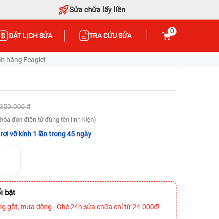
Sửa chữa lấy liền
0
ĐẶT LỊCH SỬA
TRA CỨU SỬA
nh hãng Feaglet
.350.000 đ
hóa đơn điện tử đúng tên linh kiện)
rơi vỡ kính 1 lần trong 45 ngày
i bật
ng gắt, mưa dông - Ghé 24h sửa chữa chỉ từ 24.000đ!