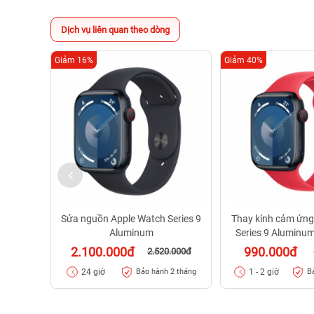
Dịch vụ liên quan theo dòng
Giảm 16%
Giảm 40%
Sửa nguồn Apple Watch Series 9
Thay kính cảm ứng
Aluminum
Series 9 Aluminu
Feagle
2.100.000đ
990.000đ
2.520.000đ
24 giờ
1 - 2 giờ
Bảo hành 2 tháng
B