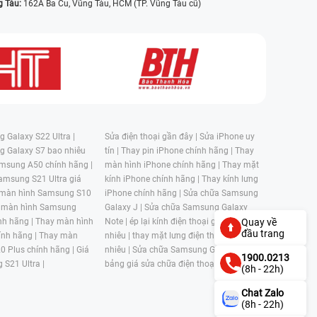
g Tàu:
162A Ba Cu, Vũng Tàu, HCM (TP. Vũng Tàu cũ)
 Galaxy S22 Ultra |
Sửa điện thoại gần đây |
Sửa iPhone uy
g Galaxy S7 bao nhiêu
tín |
Thay pin iPhone chính hãng |
Thay
msung A50 chính hãng |
màn hình iPhone chính hãng |
Thay mặt
amsung S21 Ultra giá
kính iPhone chính hãng |
Thay kính lưng
 màn hình Samsung S10
iPhone chính hãng |
Sửa chữa Samsung
 màn hình Samsung
Galaxy J |
Sửa chữa Samsung Galaxy
nh hãng |
Thay màn hình
Note |
ép lại kính điện thoại giá bao
Quay về
đầu trang
nh hãng |
Thay màn
nhiêu |
thay mặt lưng điện thoại giá bao
0 Plus chính hãng |
Giá
nhiêu |
Sửa chữa Samsung Galaxy S |
1900.0213
 S21 Ultra |
bảng giá sửa chữa điện thoại samsung |
(8h - 22h)
Chat Zalo
(8h - 22h)