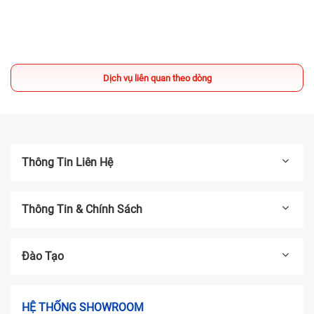
200.000đ mua iPhone Like New
13/03/2025
Địa chỉ thay pin iPhone UY TÍN TPHCM -
Bệnh Viện Điện Thoại, Laptop 24h
Dịch vụ liên quan theo dòng
04/03/2025
Thông Tin Liên Hệ
Thông Tin & Chính Sách
Đào Tạo
HỆ THỐNG SHOWROOM