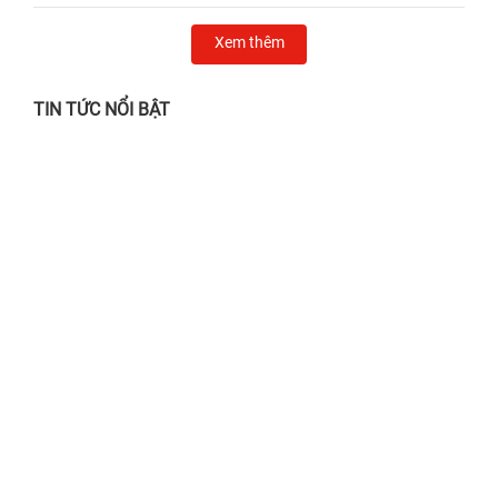
Xem thêm
TIN TỨC NỔI BẬT
Chẳng lo nắng gắt, mưa giông - Ghé 24h
sửa chữa chỉ từ 24.000đ!
28/06/2026
Địa chỉ thay màn hình iPhone Quận 1 UY
TÍN, lấy liền
02/04/2025
Sửa chữa có DEAL - TẶNG Voucher