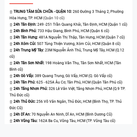
TRUNG TÂM SỬA CHỮA - QUẬN 10:
260 Đường 3 Tháng 2, Phường
Hòa Hưng, TP. HCM
(Quận 10 cũ)
24h Tân Định:
249 -251 Trần Quang Khải, Tân Định, HCM (Quận 1 cũ)
24h Bình Phú:
733 Hậu Giang, Bình Phú, HCM (Quận 6 cũ)
24h Tân Hưng:
481A Nguyễn Thị Thập, Tân Hưng, HCM (Quận 7 cũ)
24h Xóm Củi:
507 Tùng Thiện Vương, Xóm Củi, HCM (Quận 8 cũ)
24h Trung Mỹ Tây:
23M Nguyễn Ảnh Thủ, Trung Mỹ Tây, HCM (Q.12
cũ)
24h Tân Sơn Nhất:
198 Hoàng Văn Thụ, Tân Sơn Nhất, HCM (Tân
Bình cũ)
24h Gò Vấp:
389 Quang Trung, Gò Vấp, HCM (Q. Gò Vấp cũ)
24h Tân Phú:
625 - 625A Âu Cơ, Tân Phú, HCM (Quận Tân Phú cũ)
24h Tăng Nhơn Phú:
326 Lê Văn Việt, Tăng Nhơn Phú, HCM (Q.9 TP.
Thủ Đức cũ)
24h Thủ Đức:
256 Võ Văn Ngân, Thủ Đức, HCM (Bình Thọ, TP. Thủ
Đức Cũ)
24h Dĩ An:
70 Nguyễn An Ninh, Dĩ An, HCM (Bình Dương Cũ)
24h Vũng Tàu:
162A Ba Cu, Vũng Tàu, HCM (TP. Vũng Tàu cũ)