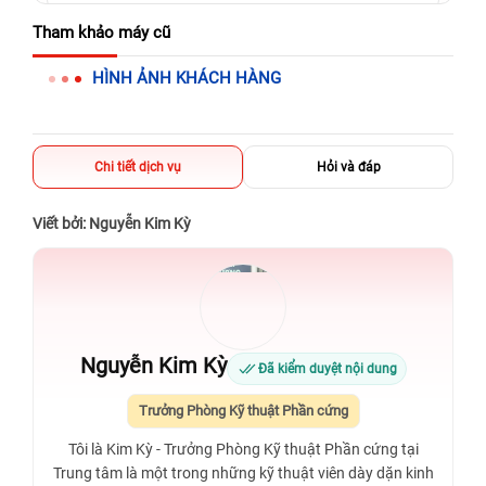
625 - 625A Âu Cơ, Tân Phú, Hồ Chí Minh (Quận Tân Phú cũ)
Tham khảo máy cũ
326 Lê Văn Việt, Tăng Nhơn Phú, Hồ Chí Minh (Q.9 TP. Thủ
HÌNH ẢNH KHÁCH HÀNG
Đức cũ)
256 Võ Văn Ngân, Thủ Đức, Hồ Chí Minh (Bình Thọ, TP. Thủ
Đức Cũ)
Chi tiết dịch vụ
Hỏi và đáp
70 Nguyễn An Ninh, Dĩ An, Hồ Chí Minh (Bình Dương Cũ)
24h Vũng Tàu: 162A Ba Cu, Vũng Tàu, Hồ Chí Minh (TP. Vũng
Viết bởi: Nguyễn Kim Kỳ
Tàu cũ)
198 Hoàng Văn Thụ, Tân Sơn Nhất, Hồ Chí Minh (Tân Bình
cũ)
Nguyễn Kim Kỳ
Đã kiểm duyệt nội dung
Trưởng Phòng Kỹ thuật Phần cứng
Tôi là Kim Kỳ - Trưởng Phòng Kỹ thuật Phần cứng tại
Trung tâm là một trong những kỹ thuật viên dày dặn kinh