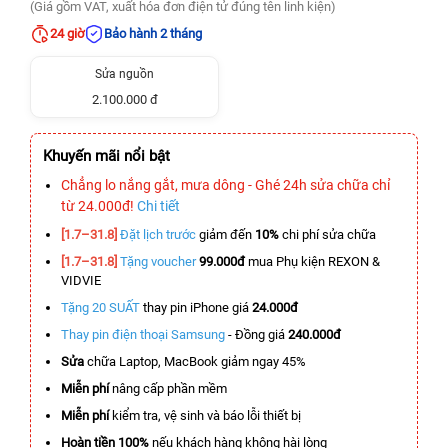
(Giá gồm VAT, xuất hóa đơn điện tử đúng tên linh kiện)
24 giờ
Bảo hành 2 tháng
Sửa nguồn
2.100.000 đ
Khuyến mãi nổi bật
Chẳng lo nắng gắt, mưa dông - Ghé 24h sửa chữa chỉ
từ 24.000đ!
Chi tiết
[1.7–31.8]
Đặt lịch trước
giảm đến
10%
chi phí sửa chữa
[1.7–31.8]
Tặng voucher
99.000đ
mua Phụ kiện REXON &
VIDVIE
Tặng 20 SUẤT
thay pin iPhone giá
24.000đ
Thay pin điện thoại Samsung
- Đồng giá
240.000đ
Sửa
chữa Laptop, MacBook giảm ngay 45%
Miễn phí
nâng cấp phần mềm
Miễn phí
kiểm tra, vệ sinh và báo lỗi thiết bị
Hoàn tiền 100%
nếu khách hàng không hài lòng