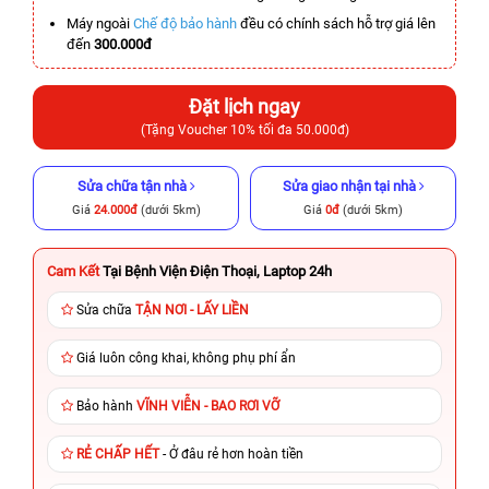
Máy ngoài
Chế độ bảo hành
đều có chính sách hỗ trợ giá lên
đến
300.000đ
Đặt lịch ngay
(Tặng Voucher 10% tối đa 50.000đ)
Sửa chữa tận nhà
Sửa giao nhận tại nhà
Giá
24.000đ
(dưới 5km)
Giá
0đ
(dưới 5km)
Cam Kết
Tại Bệnh Viện Điện Thoại, Laptop 24h
Sửa chữa
TẬN NƠI - LẤY LIỀN
Giá luôn công khai, không phụ phí ẩn
Bảo hành
VĨNH VIỄN - BAO RƠI VỠ
RẺ CHẤP HẾT
- Ở đâu rẻ hơn hoàn tiền