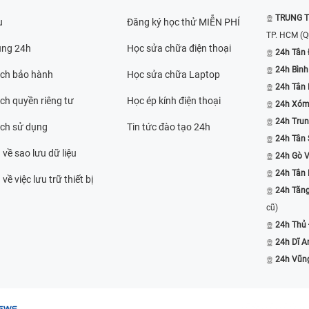
TRUNG T
u
Đăng ký học thử MIỄN PHÍ
TP. HCM
(Q
ụng 24h
Học sửa chữa điện thoại
24h Tân 
24h Bình
ách bảo hành
Học sửa chữa Laptop
24h Tân
ch quyền riêng tư
Học ép kính điện thoại
24h Xóm
24h Trun
ách sử dụng
Tin tức đào tạo 24h
24h Tân 
 về sao lưu dữ liệu
24h Gò 
24h Tân
về việc lưu trữ thiết bị
24h Tăn
cũ)
24h Thủ
24h Dĩ A
24h Vũn