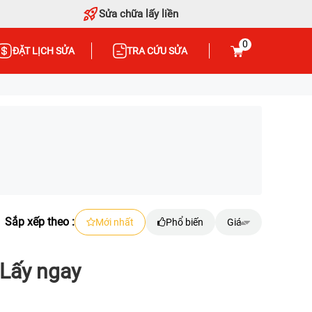
Sửa chữa lấy liền
0
ĐẶT LỊCH SỬA
TRA CỨU SỬA
Sắp xếp theo :
Mới nhất
Phổ biến
Giá
Lấy ngay