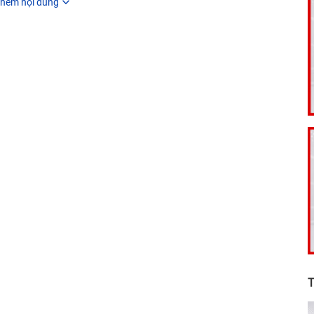
hêm nội dung
T