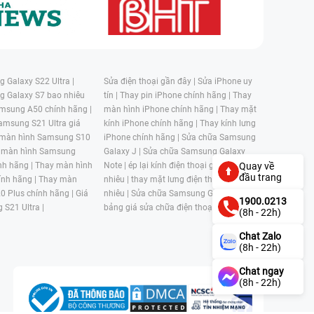
 Galaxy S22 Ultra |
Sửa điện thoại gần đây |
Sửa iPhone uy
g Galaxy S7 bao nhiêu
tín |
Thay pin iPhone chính hãng |
Thay
msung A50 chính hãng |
màn hình iPhone chính hãng |
Thay mặt
amsung S21 Ultra giá
kính iPhone chính hãng |
Thay kính lưng
 màn hình Samsung S10
iPhone chính hãng |
Sửa chữa Samsung
 màn hình Samsung
Galaxy J |
Sửa chữa Samsung Galaxy
nh hãng |
Thay màn hình
Note |
ép lại kính điện thoại giá bao
Quay về
đầu trang
nh hãng |
Thay màn
nhiêu |
thay mặt lưng điện thoại giá bao
0 Plus chính hãng |
Giá
nhiêu |
Sửa chữa Samsung Galaxy S |
1900.0213
 S21 Ultra |
bảng giá sửa chữa điện thoại samsung |
(8h - 22h)
Chat Zalo
(8h - 22h)
Chat ngay
(8h - 22h)