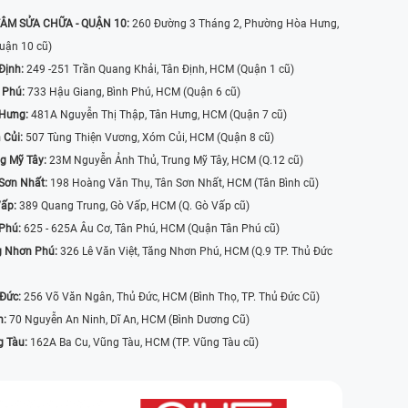
ÂM SỬA CHỮA - QUẬN 10:
260 Đường 3 Tháng 2, Phường Hòa Hưng,
uận 10 cũ)
Định:
249 -251 Trần Quang Khải, Tân Định, HCM (Quận 1 cũ)
 Phú:
733 Hậu Giang, Bình Phú, HCM (Quận 6 cũ)
 Hưng:
481A Nguyễn Thị Thập, Tân Hưng, HCM (Quận 7 cũ)
 Củi:
507 Tùng Thiện Vương, Xóm Củi, HCM (Quận 8 cũ)
g Mỹ Tây:
23M Nguyễn Ảnh Thủ, Trung Mỹ Tây, HCM (Q.12 cũ)
Sơn Nhất:
198 Hoàng Văn Thụ, Tân Sơn Nhất, HCM (Tân Bình cũ)
Vấp:
389 Quang Trung, Gò Vấp, HCM (Q. Gò Vấp cũ)
 Phú:
625 - 625A Âu Cơ, Tân Phú, HCM (Quận Tân Phú cũ)
g Nhơn Phú:
326 Lê Văn Việt, Tăng Nhơn Phú, HCM (Q.9 TP. Thủ Đức
 Đức:
256 Võ Văn Ngân, Thủ Đức, HCM (Bình Thọ, TP. Thủ Đức Cũ)
n:
70 Nguyễn An Ninh, Dĩ An, HCM (Bình Dương Cũ)
g Tàu:
162A Ba Cu, Vũng Tàu, HCM (TP. Vũng Tàu cũ)