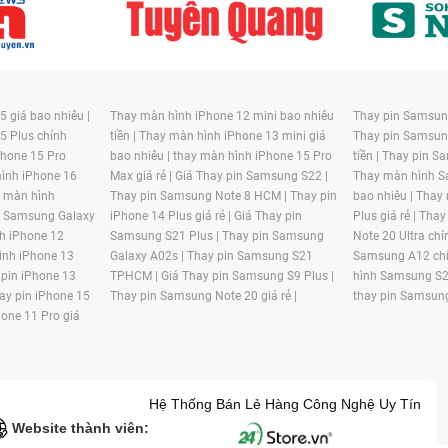
 giá bao nhiêu |
Thay màn hình iPhone 12 mini bao nhiêu
Thay pin Samsung
5 Plus chính
tiền |
Thay màn hình iPhone 13 mini giá
Thay pin Samsun
hone 15 Pro
bao nhiêu |
thay màn hình iPhone 15 Pro
tiền |
Thay pin Sa
ình iPhone 16
Max giá rẻ |
Giá Thay pin Samsung S22 |
Thay màn hình S
y màn hình
Thay pin Samsung Note 8 HCM |
Thay pin
bao nhiêu |
Thay
n Samsung Galaxy
iPhone 14 Plus giá rẻ |
Giá Thay pin
Plus giá rẻ |
Thay
h iPhone 12
Samsung S21 Plus |
Thay pin Samsung
Note 20 Ultra chí
ình iPhone 13
Galaxy A02s |
Thay pin Samsung S21
Samsung A12 chí
 pin iPhone 13
TPHCM |
Giá Thay pin Samsung S9 Plus |
hình Samsung S2
ay pin iPhone 15
Thay pin Samsung Note 20 giá rẻ |
thay pin Samsung
hone 11 Pro giá
Hệ Thống Bán Lẻ Hàng Công Nghệ Uy Tín
Website thành viên: