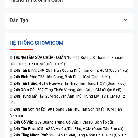
Đào Tạo
HỆ THỐNG SHOWROOM
TRUNG TÂM SỬA CHỮA - QUẬN 10:
260 Đường 3 Tháng 2, Phường
Hòa Hưng, TP. HCM
(Quận 10 cũ)
24h Tân Định:
249 -251 Trần Quang Khải, Tân Định, HCM (Quận 1 cũ)
24h Bình Phú:
733 Hậu Giang, Bình Phú, HCM (Quận 6 cũ)
24h Tân Hưng:
481A Nguyễn Thị Thập, Tân Hưng, HCM (Quận 7 cũ)
24h Xóm Củi:
507 Tùng Thiện Vương, Xóm Củi, HCM (Quận 8 cũ)
24h Trung Mỹ Tây:
23M Nguyễn Ảnh Thủ, Trung Mỹ Tây, HCM (Q.12
cũ)
24h Tân Sơn Nhất:
198 Hoàng Văn Thụ, Tân Sơn Nhất, HCM (Tân
Bình cũ)
24h Gò Vấp:
389 Quang Trung, Gò Vấp, HCM (Q. Gò Vấp cũ)
24h Tân Phú:
625 - 625A Âu Cơ, Tân Phú, HCM (Quận Tân Phú cũ)
24h Tăng Nhơn Phú:
326 Lê Văn Việt, Tăng Nhơn Phú, HCM (Q.9 TP.