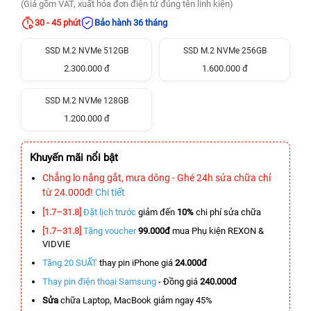
(Giá gồm VAT, xuất hóa đơn điện tử đúng tên linh kiện)
30 - 45 phút
Bảo hành 36 tháng
SSD M.2 NVMe 512GB
SSD M.2 NVMe 256GB
2.300.000 đ
1.600.000 đ
SSD M.2 NVMe 128GB
1.200.000 đ
Khuyến mãi nổi bật
Chẳng lo nắng gắt, mưa dông - Ghé 24h sửa chữa chỉ
từ 24.000đ!
Chi tiết
[1.7–31.8]
Đặt lịch trước
giảm đến
10%
chi phí sửa chữa
[1.7–31.8]
Tặng voucher
99.000đ
mua Phụ kiện REXON &
VIDVIE
Tặng 20 SUẤT
thay pin iPhone giá
24.000đ
Thay pin điện thoại Samsung
- Đồng giá
240.000đ
Sửa
chữa Laptop, MacBook giảm ngay 45%