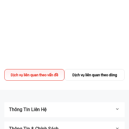
Địa chỉ thay màn hình iPhone Quận 1 UY
TÍN, lấy liền
02/04/2025
Sửa chữa có DEAL - TẶNG Voucher
200.000đ mua iPhone Like New
13/03/2025
Địa chỉ thay pin iPhone UY TÍN TPHCM -
Bệnh Viện Điện Thoại, Laptop 24h
Dịch vụ liên quan theo vấn đề
Dịch vụ liên quan theo dòng
04/03/2025
Thông Tin Liên Hệ
Thông Tin & Chính Sách