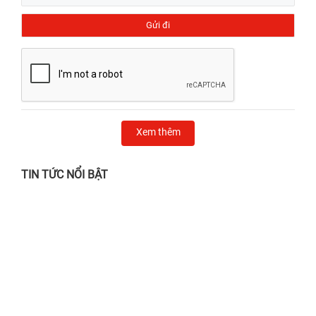
Xem thêm
TIN TỨC NỔI BẬT
Chẳng lo nắng gắt, mưa giông - Ghé 24h
sửa chữa chỉ từ 24.000đ!
28/06/2026