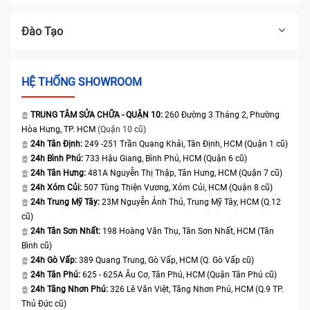
Đào Tạo
HỆ THỐNG SHOWROOM
TRUNG TÂM SỬA CHỮA - QUẬN 10:
260 Đường 3 Tháng 2, Phường
Hòa Hưng, TP. HCM
(Quận 10 cũ)
24h Tân Định:
249 -251 Trần Quang Khải, Tân Định, HCM (Quận 1 cũ)
24h Bình Phú:
733 Hậu Giang, Bình Phú, HCM (Quận 6 cũ)
24h Tân Hưng:
481A Nguyễn Thị Thập, Tân Hưng, HCM (Quận 7 cũ)
24h Xóm Củi:
507 Tùng Thiện Vương, Xóm Củi, HCM (Quận 8 cũ)
24h Trung Mỹ Tây:
23M Nguyễn Ảnh Thủ, Trung Mỹ Tây, HCM (Q.12
cũ)
24h Tân Sơn Nhất:
198 Hoàng Văn Thụ, Tân Sơn Nhất, HCM (Tân
Bình cũ)
24h Gò Vấp:
389 Quang Trung, Gò Vấp, HCM (Q. Gò Vấp cũ)
24h Tân Phú:
625 - 625A Âu Cơ, Tân Phú, HCM (Quận Tân Phú cũ)
24h Tăng Nhơn Phú:
326 Lê Văn Việt, Tăng Nhơn Phú, HCM (Q.9 TP.
Thủ Đức cũ)