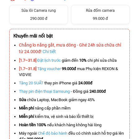
Sửa lỗi Camera rung
Rửa đốm camera
290.000 đ
99.000 đ
Khuyến mãi nổi bật
Chẳng lo nắng gắt, mưa dông - Ghé 24h sửa chữa chỉ
từ 24.000đ!
Chi tiết
[1.7–31.8]
Đặt lịch trước
giảm đến
10%
chi phí sửa chữa
[1.7–31.8]
Tặng voucher
99.000đ
mua Phụ kiện REXON &
VIDVIE
Tặng 20 SUẤT
thay pin iPhone giá
24.000đ
Thay pin điện thoại Samsung
- Đồng giá
240.000đ
Sửa
chữa Laptop, MacBook giảm ngay 45%
Miễn phí
nâng cấp phần mềm
Miễn phí
kiểm tra, vệ sinh và báo lỗi thiết bị
Hoàn tiền 100%
nếu khách hàng không hài lòng
Máy ngoài
Chế độ bảo hành
đều có chính sách hỗ trợ giá lên