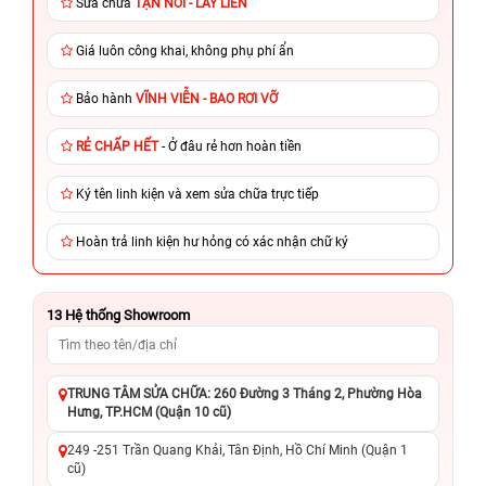
Sửa chữa
TẬN NƠI - LẤY LIỀN
Giá luôn công khai, không phụ phí ẩn
Bảo hành
VĨNH VIỄN - BAO RƠI VỠ
RẺ CHẤP HẾT
- Ở đâu rẻ hơn hoàn tiền
Ký tên linh kiện và xem sửa chữa trực tiếp
Hoàn trả linh kiện hư hỏng có xác nhận chữ ký
13
Hệ thống Showroom
TRUNG TÂM SỬA CHỮA: 260 Đường 3 Tháng 2, Phường Hòa
Hưng, TP.HCM (Quận 10 cũ)
249 -251 Trần Quang Khải, Tân Định, Hồ Chí Minh (Quận 1
cũ)