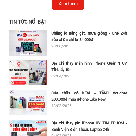
Xem thêm
TIN TỨC NỔI BẬT
Chẳng lo nắng gắt, mưa giông - Ghé 24h
sửa chữa chỉ từ 24.000đ!
28/06/2026
Địa chỉ thay màn hình iPhone Quận 1 UY
TÍN, lấy liền
02/04/2025
Sửa chữa có DEAL - TẶNG Voucher
200.000đ mua iPhone Like New
13/03/2025
Địa chỉ thay pin iPhone UY TÍN TPHCM -
Bệnh Viện Điện Thoại, Laptop 24h
04/03/2025