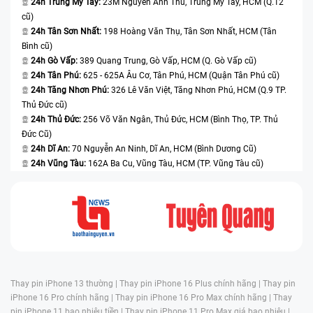
24h Trung Mỹ Tây:
23M Nguyễn Ảnh Thủ, Trung Mỹ Tây, HCM (Q.12
cũ)
24h Tân Sơn Nhất:
198 Hoàng Văn Thụ, Tân Sơn Nhất, HCM (Tân
Bình cũ)
24h Gò Vấp:
389 Quang Trung, Gò Vấp, HCM (Q. Gò Vấp cũ)
24h Tân Phú:
625 - 625A Âu Cơ, Tân Phú, HCM (Quận Tân Phú cũ)
24h Tăng Nhơn Phú:
326 Lê Văn Việt, Tăng Nhơn Phú, HCM (Q.9 TP.
Thủ Đức cũ)
24h Thủ Đức:
256 Võ Văn Ngân, Thủ Đức, HCM (Bình Thọ, TP. Thủ
Đức Cũ)
24h Dĩ An:
70 Nguyễn An Ninh, Dĩ An, HCM (Bình Dương Cũ)
24h Vũng Tàu:
162A Ba Cu, Vũng Tàu, HCM (TP. Vũng Tàu cũ)
Thay pin iPhone 13 thường |
Thay pin iPhone 16 Plus chính hãng |
Thay pin
iPhone 16 Pro chính hãng |
Thay pin iPhone 16 Pro Max chính hãng |
Thay
pin iPhone 11 bao nhiêu tiền |
Thay pin iPhone 11 Pro Max giá bao nhiêu |