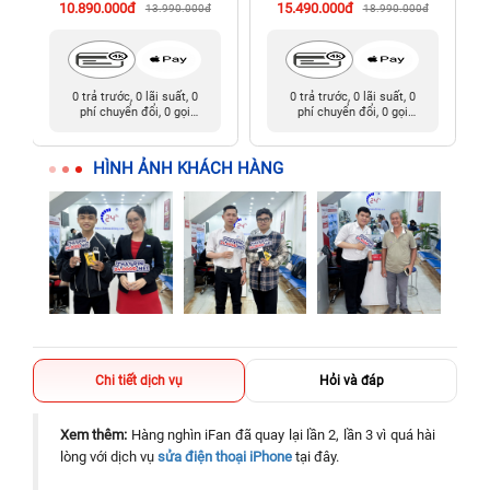
10.890.000đ
15.490.000đ
13.990.000đ
18.990.000đ
0 trả trước, 0 lãi suất, 0
0 trả trước, 0 lãi suất, 0
phí chuyển đổi, 0 gọi
phí chuyển đổi, 0 gọi
người thân
người thân
HÌNH ẢNH KHÁCH HÀNG
Chi tiết dịch vụ
Hỏi và đáp
Xem thêm:
Hàng nghìn iFan đã quay lại lần 2, lần 3 vì quá hài
lòng với dịch vụ
sửa điện thoại iPhone
tại đây.