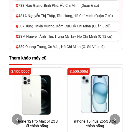
733 Hậu Giang, Bình Phú, Hồ Chí Minh (Quận 6 cũ)
481A Nguyễn Thị Thập, Tân Hưng, Hồ Chí Minh (Quận 7 cũ)
507 Tùng Thiện Vương, Xóm Củi, Hồ Chí Minh (Quận 8 cũ)
23M Nguyễn Ảnh Thủ, Trung Mỹ Tây, Hồ Chí Minh (Q.12 cũ)
389 Quang Trung, Gò Vấp, Hồ Chí Minh (Q. Gò Vấp cũ)
625 - 625A Âu Cơ, Tân Phú, Hồ Chí Minh (Quận Tân Phú cũ)
Tham khảo máy cũ
326 Lê Văn Việt, Tăng Nhơn Phú, Hồ Chí Minh (Q.9 TP. Thủ
-3.100.000đ
-3.500.000đ
-7
Đức cũ)
256 Võ Văn Ngân, Thủ Đức, Hồ Chí Minh (Bình Thọ, TP. Thủ
Đức Cũ)
70 Nguyễn An Ninh, Dĩ An, Hồ Chí Minh (Bình Dương Cũ)
24h Vũng Tàu: 162A Ba Cu, Vũng Tàu, Hồ Chí Minh (TP. Vũng
Tàu cũ)
iPhone 12 Pro Max 512GB
iPhone 15 Plus 256GB Cũ
198 Hoàng Văn Thụ, Tân Sơn Nhất, Hồ Chí Minh (Tân Bình
Cũ chính hãng
chính hãng
cũ)