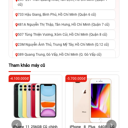
cũ)
733 Hậu Giang, Bình Phú, Hồ Chí Minh (Quận 6 cũ)
481A Nguyễn Thị Thập, Tân Hưng, Hồ Chí Minh (Quận 7 cũ)
507 Tùng Thiện Vương, Xóm Củi, Hồ Chí Minh (Quận 8 cũ)
23M Nguyễn Ảnh Thủ, Trung Mỹ Tây, Hồ Chí Minh (Q.12 cũ)
389 Quang Trung, Gò Vấp, Hồ Chí Minh (Q. Gò Vấp cũ)
625 - 625A Âu Cơ, Tân Phú, Hồ Chí Minh (Quận Tân Phú cũ)
Tham khảo máy cũ
326 Lê Văn Việt, Tăng Nhơn Phú, Hồ Chí Minh (Q.9 TP. Thủ
-4.100.000đ
-5.700.000đ
-6
Đức cũ)
256 Võ Văn Ngân, Thủ Đức, Hồ Chí Minh (Bình Thọ, TP. Thủ
Đức Cũ)
70 Nguyễn An Ninh, Dĩ An, Hồ Chí Minh (Bình Dương Cũ)
24h Vũng Tàu: 162A Ba Cu, Vũng Tàu, Hồ Chí Minh (TP. Vũng
Tàu cũ)
h
iPhone 11 256GB Cũ chính
iPhone 8 Plus 64GB Cũ