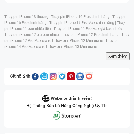
bị hỏng. Điện thoại nên được sử dụng ở nhiệt độ thấp để hạn chế
hiện tượng này.
Thay pin iPhone 13 thường |
Thay pin iPhone 16 Plus chính hãng |
Thay pin
Lão hoá:
Màn hình của iPhone XS Max cũng sẽ bị hư hỏng hoặc
iPhone 16 Pro chính hãng |
Thay pin iPhone 16 Pro Max chính hãng |
Thay
lão hoá theo thời gian. Màn hình cũng có thể bị mất độ tương
pin iPhone 11 bao nhiêu tiền |
Thay pin iPhone 11 Pro Max giá bao nhiêu |
phản hoặc bị mờ dần sau một thời gian sử dụng.
Thay pin iPhone 12 giá bao nhiêu |
Thay pin iPhone 12 Pro chính hãng |
Thay
Sự cố phần mềm:
Một số sự cố phần mềm sẽ gây ra những sự cố
pin iPhone 12 Pro Max giá rẻ |
Thay pin iPhone 12 Mini giá rẻ |
Thay pin
trên màn hình iPhone, ví dụ như những điểm đen hoặc các đường
iPhone 14 Pro Max giá rẻ |
Thay pin iPhone 13 Mini giá rẻ |
sọc trên màn hình. Để giải quyết những sự cố trên, người dùng
Xem thêm
hãy thử bật lại hoặc cài lại phần mềm trên điện thoại.
Phân biệt giữa thay mặt kính và thay màn hình
XS Max
Kết nối 24h:
Người ta thường nhầm lẫn giữa việc thay mặt kính và thay màn hình
cho iPhone. Tuy nhiên, hai loại này khác nhau về quy trình sửa chữa
Website thành viên:
và chi phí. Để phân biệt giữa việc thay mặt kính và thay màn hình, sau
Hệ Thống Bán Lẻ Hàng Công Nghệ Uy Tín
đây là cách phân biệt:
Thay mặt kính
Thay màn hình
Xuất hiện các vết sọc dọc
hoặc ngang