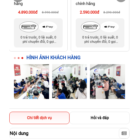
198 Hoàng Văn Thụ, Tân Sơn Nhất, Hồ Chí Minh (Tân Bình
hãng
chính hãng
cũ)
4.890.000đ
2.590.000đ
8.990.000đ
8.290.000đ
0 trả trước, 0 lãi suất, 0
0 trả trước, 0 lãi suất, 0
phí chuyển đổi, 0 gọi
phí chuyển đổi, 0 gọi
người thân
người thân
HÌNH ẢNH KHÁCH HÀNG
Chi tiết dịch vụ
Hỏi và đáp
Nội dung