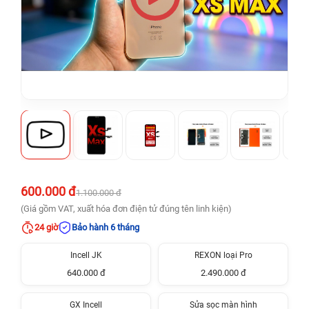
600.000 đ
1.100.000 đ
(Giá gồm VAT, xuất hóa đơn điện tử đúng tên linh kiện)
24 giờ
Bảo hành 6 tháng
Incell JK
REXON loại Pro
640.000 đ
2.490.000 đ
GX Incell
Sửa sọc màn hình