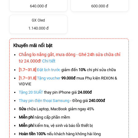
640.000 đ
600.000 đ
GX Oled
1.140.000 đ
Khuyến mãi nổi bật
Chẳng lo nắng gắt, mưa dông - Ghé 24h sửa chữa chỉ
từ 24.000đ!
Chi tiết
[1.7–31.8]
Đặt lịch trước
giảm đến
10%
chi phí sửa chữa
[1.7–31.8]
Tặng voucher
99.000đ
mua Phụ kiện REXON &
VIDVIE
Tặng 20 SUẤT
thay pin iPhone giá
24.000đ
Thay pin điện thoại Samsung
- Đồng giá
240.000đ
Sửa
chữa Laptop, MacBook giảm ngay 45%
Miễn phí
nâng cấp phần mềm
Miễn phí
kiểm tra, vệ sinh và báo lỗi thiết bị
Hoàn tiền 100%
nếu khách hàng không hài lòng