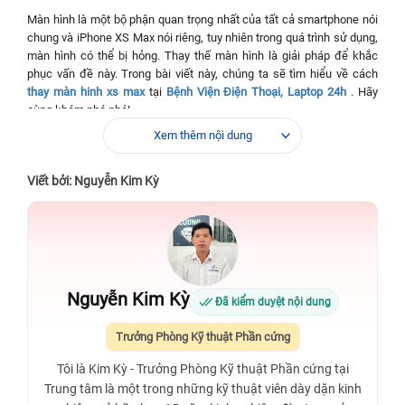
Màn hình là một bộ phận quan trọng nhất của tất cả smartphone nói
chung và iPhone XS Max nói riêng, tuy nhiên trong quá trình sử dụng,
màn hình có thể bị hỏng. Thay thế màn hình là giải pháp để khắc
phục vấn đề này. Trong bài viết này, chúng ta sẽ tìm hiểu về cách
thay màn hinh xs max
tại
Bệnh Viện Điện Thoại, Laptop 24h
. Hãy
cùng khám phá nhé!
Xem thêm nội dung
Bảng giá thay màn hình XS Max giá bao nhiêu tại
Bệnh Viện Điện Thoại, Laptop 24h
Viết bởi: Nguyễn Kim Kỳ
Loại màn hinh
Chi phí
Bảo hành
✅Thay màn hình linh kiện
850.000 đồng
3 tháng
1.150.000
✅Thay màn hình GX
24 tháng
đồng
Nguyễn Kim Kỳ
Đã kiểm duyệt nội dung
✅Thay màn hình Chính hãng Apple Like
2.790.000
Vĩnh viễn
new
đồng
Trưởng Phòng Kỹ thuật Phần cứng
2.190.000
Tôi là Kim Kỳ - Trưởng Phòng Kỹ thuật Phần cứng tại
✅Thay màn hình Chính hãng Apple 98%
Vĩnh viễn
đồng
Trung tâm là một trong những kỹ thuật viên dày dặn kinh