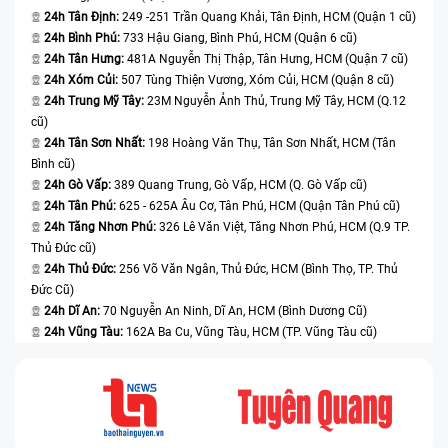
thường xuyên thì màn hình sẽ bị hỏng do trục trặc phần cứng
24h Tân Định:
249 -251 Trần Quang Khải, Tân Định, HCM (Quận 1 cũ)
hoặc do việc sử dụng thường xuyên.
24h Bình Phú:
733 Hậu Giang, Bình Phú, HCM (Quận 6 cũ)
24h Tân Hưng:
481A Nguyễn Thị Thập, Tân Hưng, HCM (Quận 7 cũ)
Lỗi sản xuất
: Một số
màn hình iPhone XS Max
sẽ bị hư hỏng bởi
24h Xóm Củi:
507 Tùng Thiện Vương, Xóm Củi, HCM (Quận 8 cũ)
lỗi sản xuất nếu đó là lý do khách quan. Các lỗi về điểm chết, sọc
24h Trung Mỹ Tây:
23M Nguyễn Ảnh Thủ, Trung Mỹ Tây, HCM (Q.12
màn hình, màn hình không hiển thị hoặc sai màu sẽ xảy ra bởi các
cũ)
lỗi phát sinh trong quá trình sản xuất.
24h Tân Sơn Nhất:
198 Hoàng Văn Thụ, Tân Sơn Nhất, HCM (Tân
Phụ kiện không chính hãng:
Việc dùng phụ kiện không chính hãng
Bình cũ)
hoặc không phù hợp với iPhone XS Max sẽ dẫn đến hư hỏng của
24h Gò Vấp:
389 Quang Trung, Gò Vấp, HCM (Q. Gò Vấp cũ)
màn hình và các bộ phận khác của máy.
24h Tân Phú:
625 - 625A Âu Cơ, Tân Phú, HCM (Quận Tân Phú cũ)
24h Tăng Nhơn Phú:
326 Lê Văn Việt, Tăng Nhơn Phú, HCM (Q.9 TP.
Áp suất cao:
Màn hình XS Max
cũng sẽ bị hư hỏng nếu bị áp suất
Thủ Đức cũ)
cao, ví dụ như khi lên máy bay hoặc được đặt trong môi trường có
24h Thủ Đức:
256 Võ Văn Ngân, Thủ Đức, HCM (Bình Thọ, TP. Thủ
áp suất khác biệt.
Đức Cũ)
Tiếp xúc với các chất độc hại:
Những chất hoá học bao gồm
24h Dĩ An:
70 Nguyễn An Ninh, Dĩ An, HCM (Bình Dương Cũ)
xăng, dầu diesel, cồn, hoặc những chất khác sẽ có tác động xấu
24h Vũng Tàu:
162A Ba Cu, Vũng Tàu, HCM (TP. Vũng Tàu cũ)
lên
màn hình iPhone XS Max
. Việc tiếp xúc với những chất độc
hại sẽ làm cho màn hình bị biến dạng hoặc giảm bớt khả năng
hiển thị.
Sử dụng điện thoại trong nhiệt độ thấp:
Nhiệt độ bất thường như
quá ấm hoặc quá lạnh đều sẽ khiến cho màn hình iPhone XS Max