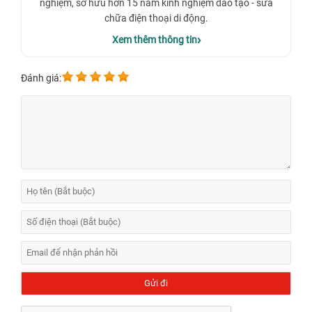
nghiệm, sở hữu hơn 15 năm kinh nghiệm đào tạo - sửa
Những giá trên đã bao gồm công thay không phát sinh thêm bất kỳ
chi phí khác. Và khi bạn liên hệ trước sẽ có khuyến mãi như miễn phí
chữa điện thoại di động.
kiểm tra máy, chẩn đoán lỗi, miễn phí vệ sinh máy & cài đặt phần
Xem thêm thông tin
mềm.
✅
Dịch vụ
❤️ Thay màn hình iPhone XS Max
Đánh giá:
✅
Thời gian hoạt động
❤️ 8h - 21h Hàng ngày
✅
Thời gian sửa chữa
❤️30 - 45 Phút
✅
Thời gian bảo hành
❤️Vĩnh viễn
✅
Linh kiện sửa chữa
❤️Chính hãng từ Apple
✅
Liên hệ
❤️1900.0213
✅
Phản ánh chất lượng
❤️0788.242424
Dịch vụ
thay màn hình iPhone XS
LẤY NHANH.
Dấu hiệu cần thay màn hình iPhone XS Max