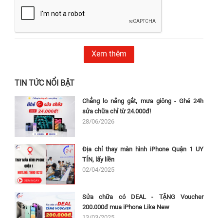
Xem thêm
TIN TỨC NỔI BẬT
Chẳng lo nắng gắt, mưa giông - Ghé 24h
sửa chữa chỉ từ 24.000đ!
28/06/2026
Khi
màn hình iPhone XS Max
bị hỏng, vỡ, trầy xước hoặc không hoạt
Địa chỉ thay màn hình iPhone Quận 1 UY
động đúng cách, người dùng cần phải
thay màn hình điện thoại
. Dưới
TÍN, lấy liền
đây là một số dấu hiệu cho thấy màn hình iPhone XS Max cần được
02/04/2025
thay mới:
Màn hình bị vỡ hoặc hỏng;
Sửa chữa có DEAL - TẶNG Voucher
Màn hình bị trầy xước nặng;
200.000đ mua iPhone Like New
13/03/2025