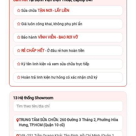
Sửa chữa
TẬN NƠI - LẤY LIỀN
Giá luôn công khai, không phụ phí ẩn
Bảo hành
VĨNH VIỄN - BAO RƠI VỠ
RẺ CHẤP HẾT
- Ở đâu rẻ hơn hoàn tiền
Ký tên linh kiện và xem sửa chữa trực tiếp
Hoàn trả linh kiện hư hỏng có xác nhận chữ ký
13
Hệ thống Showroom
TRUNG TÂM SỬA CHỮA: 260 Đường 3 Tháng 2, Phường Hòa
Hưng, TP.HCM (Quận 10 cũ)
249 -251 Trần Quang Khải, Tân Định, Hồ Chí Minh (Quận 1