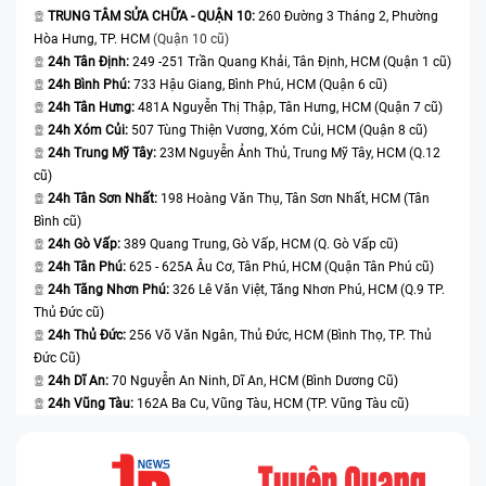
nhạy cảm, khi bị thấm nước vẫn có thể gây chập
TRUNG TÂM SỬA CHỮA - QUẬN 10:
260 Đường 3 Tháng 2, Phường
Hòa Hưng, TP. HCM
(Quận 10 cũ)
mạch.
24h Tân Định:
249 -251 Trần Quang Khải, Tân Định, HCM (Quận 1 cũ)
Lỗi linh kiện hoặc hao mòn theo thời gian:
Sau thời
24h Bình Phú:
733 Hậu Giang, Bình Phú, HCM (Quận 6 cũ)
gian dài sử dụng, camera có thể giảm hiệu năng,
24h Tân Hưng:
481A Nguyễn Thị Thập, Tân Hưng, HCM (Quận 7 cũ)
24h Xóm Củi:
507 Tùng Thiện Vương, Xóm Củi, HCM (Quận 8 cũ)
xuất hiện lỗi bất thường và hình ảnh kém sắc hơn
24h Trung Mỹ Tây:
23M Nguyễn Ảnh Thủ, Trung Mỹ Tây, HCM (Q.12
ban đầu.
cũ)
24h Tân Sơn Nhất:
198 Hoàng Văn Thụ, Tân Sơn Nhất, HCM (Tân
Bình cũ)
24h Gò Vấp:
389 Quang Trung, Gò Vấp, HCM (Q. Gò Vấp cũ)
24h Tân Phú:
625 - 625A Âu Cơ, Tân Phú, HCM (Quận Tân Phú cũ)
24h Tăng Nhơn Phú:
326 Lê Văn Việt, Tăng Nhơn Phú, HCM (Q.9 TP.
Thủ Đức cũ)
24h Thủ Đức:
256 Võ Văn Ngân, Thủ Đức, HCM (Bình Thọ, TP. Thủ
Đức Cũ)
24h Dĩ An:
70 Nguyễn An Ninh, Dĩ An, HCM (Bình Dương Cũ)
24h Vũng Tàu:
162A Ba Cu, Vũng Tàu, HCM (TP. Vũng Tàu cũ)