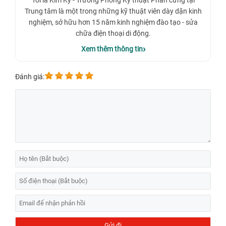
Tôi là Kim Kỳ - Trưởng Phòng Kỹ thuật Phần cứng tại
24h xin chia sẻ một số vấn đề cũng như các dấu hiệu
Trung tâm là một trong những kỹ thuật viên dày dặn kinh
cần lưu ý khi thay camera iPhone 16 Plus.
nghiệm, sở hữu hơn 15 năm kinh nghiệm đào tạo - sửa
chữa điện thoại di động.
Xem thêm thông tin
Đánh giá: