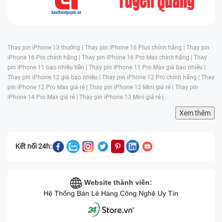
Thay pin iPhone 13 thường |
Thay pin iPhone 16 Plus chính hãng |
Thay pin
iPhone 16 Pro chính hãng |
Thay pin iPhone 16 Pro Max chính hãng |
Thay
pin iPhone 11 bao nhiêu tiền |
Thay pin iPhone 11 Pro Max giá bao nhiêu |
Thay pin iPhone 12 giá bao nhiêu |
Thay pin iPhone 12 Pro chính hãng |
Thay
3. Dấu hiệu nhận biết cần thay camera iPhone 16
pin iPhone 12 Pro Max giá rẻ |
Thay pin iPhone 12 Mini giá rẻ |
Thay pin
Plus
iPhone 14 Pro Max giá rẻ |
Thay pin iPhone 13 Mini giá rẻ |
Xem thêm
Nếu thiết bị gặp một trong các biểu hiện dưới đây, bạn
nên nhanh chóng mang máy đến trung tâm uy tín để
được kiểm tra và thay thế kịp thời:
Kết nối 24h:
Camera không thể mở hoặc chỉ hiện màn hình
đen:
Một trong những dấu hiệu rõ ràng nhất là khi
bạn mở ứng dụng Camera nhưng chỉ thấy màn hình
Website thành viên:
Hệ Thống Bán Lẻ Hàng Công Nghệ Uy Tín
tối đen, không hiển thị bất kỳ hình ảnh nào. Dù đã
thử khởi động lại máy hoặc cập nhật phần mềm
nhưng tình trạng vẫn không cải thiện, thì rất có thể