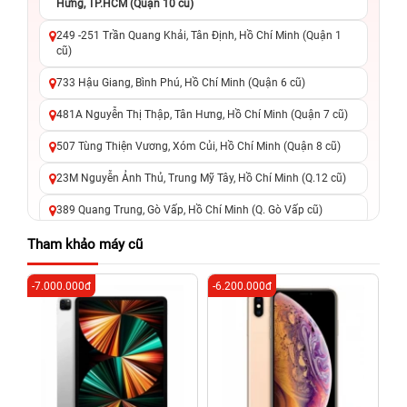
Hưng, TP.HCM (Quận 10 cũ)
249 -251 Trần Quang Khải, Tân Định, Hồ Chí Minh (Quận 1
cũ)
733 Hậu Giang, Bình Phú, Hồ Chí Minh (Quận 6 cũ)
481A Nguyễn Thị Thập, Tân Hưng, Hồ Chí Minh (Quận 7 cũ)
507 Tùng Thiện Vương, Xóm Củi, Hồ Chí Minh (Quận 8 cũ)
23M Nguyễn Ảnh Thủ, Trung Mỹ Tây, Hồ Chí Minh (Q.12 cũ)
389 Quang Trung, Gò Vấp, Hồ Chí Minh (Q. Gò Vấp cũ)
625 - 625A Âu Cơ, Tân Phú, Hồ Chí Minh (Quận Tân Phú cũ)
Tham khảo máy cũ
326 Lê Văn Việt, Tăng Nhơn Phú, Hồ Chí Minh (Q.9 TP. Thủ
-7.000.000đ
-6.200.000đ
-8
Đức cũ)
256 Võ Văn Ngân, Thủ Đức, Hồ Chí Minh (Bình Thọ, TP. Thủ
Đức Cũ)
70 Nguyễn An Ninh, Dĩ An, Hồ Chí Minh (Bình Dương Cũ)
24h Vũng Tàu: 162A Ba Cu, Vũng Tàu, Hồ Chí Minh (TP. Vũng