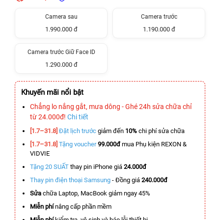
Camera sau
Camera trước
1.990.000 đ
1.190.000 đ
Camera trước Giữ Face ID
1.290.000 đ
Khuyến mãi nổi bật
Chẳng lo nắng gắt, mưa dông - Ghé 24h sửa chữa chỉ
từ 24.000đ!
Chi tiết
[1.7–31.8]
Đặt lịch trước
giảm đến
10%
chi phí sửa chữa
[1.7–31.8]
Tặng voucher
99.000đ
mua Phụ kiện REXON &
VIDVIE
Tặng 20 SUẤT
thay pin iPhone giá
24.000đ
Thay pin điện thoại Samsung
- Đồng giá
240.000đ
Sửa
chữa Laptop, MacBook giảm ngay 45%
Miễn phí
nâng cấp phần mềm
Miễn phí
kiểm tra, vệ sinh và báo lỗi thiết bị