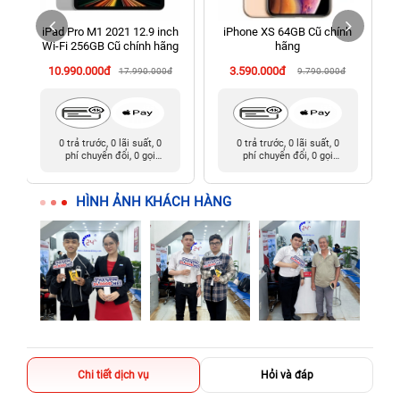
Tàu cũ)
iPad Pro M1 2021 12.9 inch
iPhone XS 64GB Cũ chính
198 Hoàng Văn Thụ, Tân Sơn Nhất, Hồ Chí Minh (Tân Bình
Wi‑Fi 256GB Cũ chính hãng
hãng
cũ)
10.990.000đ
3.590.000đ
17.990.000đ
9.790.000đ
0 trả trước, 0 lãi suất, 0
0 trả trước, 0 lãi suất, 0
phí chuyển đổi, 0 gọi
phí chuyển đổi, 0 gọi
người thân
người thân
HÌNH ẢNH KHÁCH HÀNG
Chi tiết dịch vụ
Hỏi và đáp