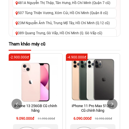
481A Nguyễn Thị Thập, Tân Hưng, Hồ Chí Minh (Quận 7 cũ)
507 Tùng Thiện Vương, Xóm Củi, Hồ Chí Minh (Quận 8 cũ)
23M Nguyễn Ảnh Thủ, Trung Mỹ Tây, Hồ Chí Minh (Q.12 cũ)
389 Quang Trung, Gò Vấp, Hồ Chí Minh (Q. Gò Vấp cũ)
625 - 625A Âu Cơ, Tân Phú, Hồ Chí Minh (Quận Tân Phú cũ)
Tham khảo máy cũ
326 Lê Văn Việt, Tăng Nhơn Phú, Hồ Chí Minh (Q.9 TP. Thủ
-2.900.000đ
-4.900.000đ
-5
Đức cũ)
256 Võ Văn Ngân, Thủ Đức, Hồ Chí Minh (Bình Thọ, TP. Thủ
Đức Cũ)
70 Nguyễn An Ninh, Dĩ An, Hồ Chí Minh (Bình Dương Cũ)
24h Vũng Tàu: 162A Ba Cu, Vũng Tàu, Hồ Chí Minh (TP. Vũng
Tàu cũ)
iPhone 13 256GB Cũ chính
iPhone 11 Pro Max 512GB
198 Hoàng Văn Thụ, Tân Sơn Nhất, Hồ Chí Minh (Tân Bình
hãng
Cũ chính hãng
cũ)
9.090.000đ
6.090.000đ
11.990.000đ
10.990.000đ