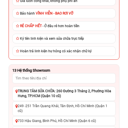
Giá luôn công khai, không phụ phí ẩn
Bảo hành
VĨNH VIỄN - BAO RƠI VỠ
RẺ CHẤP HẾT
- Ở đâu rẻ hơn hoàn tiền
Ký tên linh kiện và xem sửa chữa trực tiếp
Hoàn trả linh kiện hư hỏng có xác nhận chữ ký
13
Hệ thống Showroom
TRUNG TÂM SỬA CHỮA: 260 Đường 3 Tháng 2, Phường Hòa
Hưng, TP.HCM (Quận 10 cũ)
249 -251 Trần Quang Khải, Tân Định, Hồ Chí Minh (Quận 1
cũ)
733 Hậu Giang, Bình Phú, Hồ Chí Minh (Quận 6 cũ)