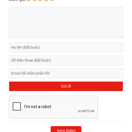
đây.
Xem thêm:
Bảng
giá thay mặt kính sau iPhone 16 Plus
giá
tốt, uy tín.
Xem thêm
: Cập nhật
chi phí sửa iPhone 16 Series
mới nhất
tại đây.
Xem thêm:
Để giữ nguyên trải nghiệm hiển thị cao cấp, bạn
nên chọn
thay màn hình iPhone 16 Pro Max chính hãng
với
linh kiện zin nhập khẩu.
Xem thêm