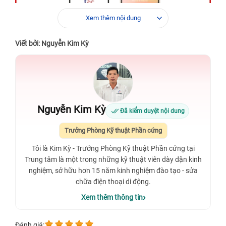
Xem thêm nội dung
Viết bởi: Nguyễn Kim Kỳ
Nguyễn Kim Kỳ
Đã kiểm duyệt nội dung
Xem thêm:
Trường hợp mặt lưng vỡ nặng,
Trưởng Phòng Kỹ thuật Phần cứng
bạn nên tham khảo
thay mặt sau iPhone
Tôi là Kim Kỳ - Trưởng Phòng Kỹ thuật Phần cứng tại
16 Pro Max giá bao nhiêu
để có phương án
Trung tâm là một trong những kỹ thuật viên dày dặn kinh
phù hợp.
nghiệm, sở hữu hơn 15 năm kinh nghiệm đào tạo - sửa
chữa điện thoại di động.
Xem thêm thông tin
Xem thêm:
Khám phá chi phí
thay mặt kính sau iPhone 16 giá
bao nhiêu
tại trung tâm đáng tin cậy.
Xem thêm:
Cần
thay kính lưng iPhone 16 Pro
? Xem chi tiết tại
Đánh giá: