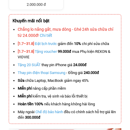
2.000.000 đ
Khuyến mãi nổi bật
Chẳng lo nắng gắt, mưa dông - Ghé 24h sửa chữa chỉ
từ 24.000đ!
Chi tiết
[1.7–31.8]
Đặt lịch trước
giảm đến
10%
chi phí sửa chữa
[1.7–31.8]
Tặng voucher
99.000đ
mua Phụ kiện REXON &
VIDVIE
Tặng 20 SUẤT
thay pin iPhone giá
24.000đ
Thay pin điện thoại Samsung
- Đồng giá
240.000đ
Sửa
chữa Laptop, MacBook giảm ngay 45%
Miễn phí
nâng cấp phần mềm
Miễn phí
kiểm tra, vệ sinh và báo lỗi thiết bị
Hoàn tiền 100%
nếu khách hàng không hài lòng
Máy ngoài
Chế độ bảo hành
đều có chính sách hỗ trợ giá lên
đến
300.000đ