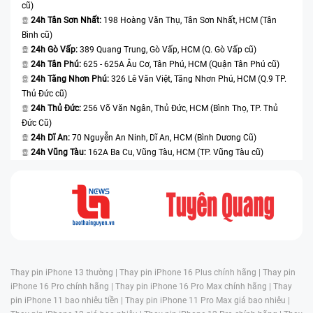
cũ)
24h Tân Sơn Nhất:
198 Hoàng Văn Thụ, Tân Sơn Nhất, HCM (Tân
Bình cũ)
24h Gò Vấp:
389 Quang Trung, Gò Vấp, HCM (Q. Gò Vấp cũ)
24h Tân Phú:
625 - 625A Âu Cơ, Tân Phú, HCM (Quận Tân Phú cũ)
24h Tăng Nhơn Phú:
326 Lê Văn Việt, Tăng Nhơn Phú, HCM (Q.9 TP.
Thủ Đức cũ)
24h Thủ Đức:
256 Võ Văn Ngân, Thủ Đức, HCM (Bình Thọ, TP. Thủ
Đức Cũ)
24h Dĩ An:
70 Nguyễn An Ninh, Dĩ An, HCM (Bình Dương Cũ)
24h Vũng Tàu:
162A Ba Cu, Vũng Tàu, HCM (TP. Vũng Tàu cũ)
Thay pin iPhone 13 thường |
Thay pin iPhone 16 Plus chính hãng |
Thay pin
iPhone 16 Pro chính hãng |
Thay pin iPhone 16 Pro Max chính hãng |
Thay
pin iPhone 11 bao nhiêu tiền |
Thay pin iPhone 11 Pro Max giá bao nhiêu |