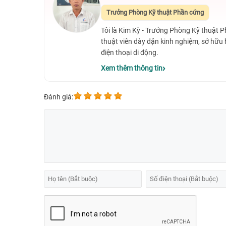
⭐️ Thời gian sửa chữa
✅ 60 - 120 phút
Trưởng Phòng Kỹ thuật Phần cứng
⭐️ Thời gian làm việc
✅ 08:00 - 21:00 mỗi 
Tôi là Kim Kỳ - Trưởng Phòng Kỹ thuật 
⭐️ Hotline
✅ 1900 0213
thuật viên dày dặn kinh nghiệm, sở hữu
điện thoại di động.
Xem thêm thông tin
Đánh giá: