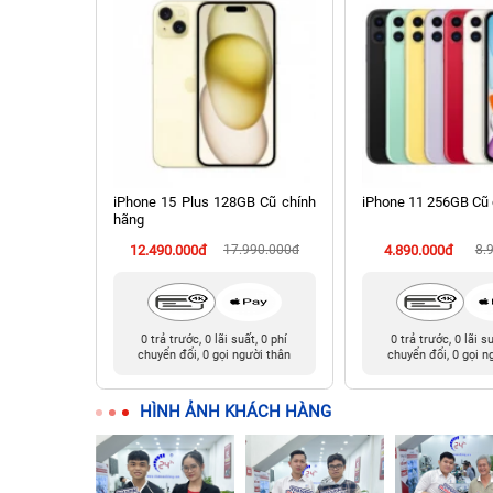
 512GB Cũ
iPhone 15 Plus 128GB Cũ chính
iPhone 11 256GB Cũ 
hãng
990.000đ
12.490.000đ
17.990.000đ
4.890.000đ
8.
t, 0 phí
0 trả trước, 0 lãi suất, 0 phí
0 trả trước, 0 lãi s
ười thân
chuyển đổi, 0 gọi người thân
chuyển đổi, 0 gọi n
HÌNH ẢNH KHÁCH HÀNG