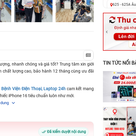
625 - 625A Âu
326 Lê Văn Vi
256 Võ Văn Ng
70 Nguyễn An 
24h Vũng Tàu:
198 Hoàng Văn
TIN TỨC NỔI B
ượng, nhanh chóng và giá tốt? Trung tâm xin giới
iện chất lượng cao, bảo hành 12 tháng cùng ưu đãi
,
Bệnh Viện Điện Thoại, Laptop 24h
cam kết mang
hiếc iPhone 16 tiêu chuẩn luôn như mới.
 dung
hone 16
àng
 bao rơi vỡ kính lưng
Đã kiểm duyệt nội dung