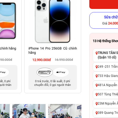
Sửa chữ
Giá
24.00
13
Hệ thống Sh
chính hãng
iPhone 14 Pro 256GB Cũ chính
iPhone XS 256GB Cũ
hãng
TRUNG TÂM SỬ
(Quận 10 cũ)
990.000đ
12.990.000đ
16.990.000đ
4.090.000đ
9
249 -251 Trần
733 Hậu Giang
uất, 0 phí
0 trả trước, 0 lãi suất, 0 phí
0 trả trước, 0 lãi 
481A Nguyễn T
gười thân
chuyển đổi, 0 gọi người thân
chuyển đổi, 0 gọi 
507 Tùng Thiệ
23M Nguyễn Ản
389 Quang Tru