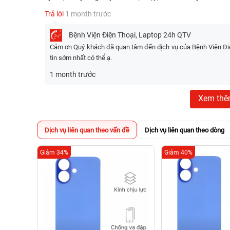
Áp dụng nhiều chương trình khuyến mãi trên cùng 1 hó
Trả lời
1 month trước
Giá trên có thể thay đổi theo tùy thời điểm, quý khách 
trọng)
Bệnh Viện Điện Thoại, Laptop 24h
QTV
Cảm ơn Quý khách đã quan tâm đến dịch vụ của Bệnh Viện Điện
tin sớm nhất có thể ạ.
1 month trước
Xem th
Dịch vụ liên quan theo vấn đề
Dịch vụ liên quan theo dòng
Giảm 34%
Giảm 40%