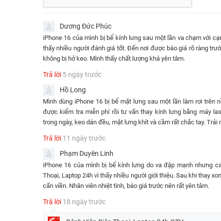
Dương Đức Phúc
iPhone 16 của mình bị bể kính lưng sau một lần va chạm với cạ
thấy nhiều người đánh giá tốt. Đến nơi được báo giá rõ ràng trư
không bị hở keo. Mình thấy chất lượng khá yên tâm.
Trả lời
5 ngày trước
Thay kính lưng iPhone 16 giá bao nhiêu?
Hồ Long
Thay kính lưng iPhone 16 thường giá bao nhiêu? Giá
thay
Mình dùng iPhone 16 bị bể mặt lưng sau một lần làm rơi trên
yếu tố như chất lượng linh kiện, quy trình thực hiện và chí
được kiểm tra miễn phí rồi tư vấn thay kính lưng bằng máy la
24h
, chúng tôi cung cấp dịch vụ với mức giá từ
990.000đ
c
trong ngày, keo dán đều, mặt lưng khít và cầm rất chắc tay. Trải 
Trả lời
11 ngày trước
Bảng giá thay kính lưng i
Phạm Duyên Linh
THỜI G
DỊCH VỤ
GIÁ
iPhone 16 của mình bị bể kính lưng do va đập mạnh nhưng c
C
Thoại, Laptop 24h vì thấy nhiều người giới thiệu. Sau khi thay 
cấn viền. Nhân viên nhiệt tình, báo giá trước nên rất yên tâm.
✅Thay kính lưng iPhone 16
⭐990.000đ
⌛1 -
Trả lời
18 ngày trước
✅Thay kính lưng iPhone 16 tháo
⭐Liên hệ
⌛1 -