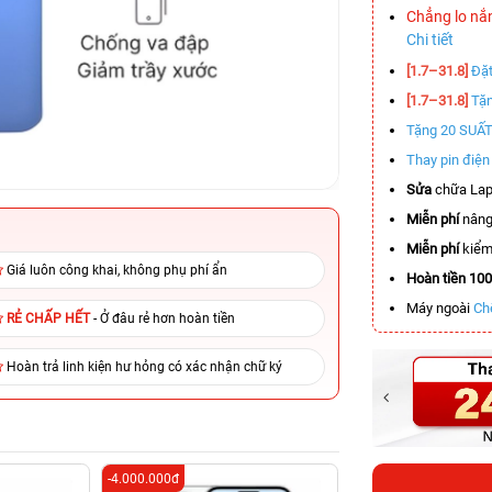
Chẳng lo nắ
Chi tiết
[1.7–31.8]
Đặt
[1.7–31.8]
Tặn
Tặng 20 SUẤ
Thay pin điệ
Sửa
chữa Lap
Miễn phí
nâng
Miễn phí
kiểm 
Giá luôn công khai, không phụ phí ẩn
Hoàn tiền 10
Máy ngoài
Ch
RẺ CHẤP HẾT
- Ở đâu rẻ hơn hoàn tiền
Hoàn trả linh kiện hư hỏng có xác nhận chữ ký
-4.000.000đ
-5.900.000đ