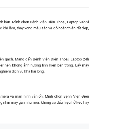
nh bàn. Mình chọn Bệnh Viện Điện Thoại, Laptop 24h vì
ớc khi làm, thay xong màu sắc và độ hoàn thiện rất đẹp,
 kính lưng iPhone 16
thường phụ thuộc vào nhiều
 nền gạch. Mang đến Bệnh Viện Điện Thoại, Laptop 24h
nh sách bảo hành. Tại
Bệnh Viện Điện Thoại, Laptop
ser nên không ảnh hưởng linh kiện bên trong. Lấy máy
ạnh tranh nhất thị trường TP.HCM hiện nay.
nghiệm dịch vụ khá hài lòng.
Phone 16 mới nhất
IAN SỬA
BẢO HÀNH
amera và màn hình vẫn ổn. Mình chọn Bệnh Viện Điện
HỮA
xong nhìn máy gần như mới, không có dấu hiệu hở keo hay
Bảo hành 12 tháng, bao rơi vỡ kính
 2 giờ
lưng
Bảo hành 12 tháng, bao rơi vỡ kính
 2 giờ