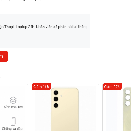
a đơn
vui lòng xem ở trên để cập nhật giá mới nhất
(quan
 Thoại, Laptop 24h. Nhân viên sẽ phản hồi lại thông
êm
Giảm 16%
Giảm 27%