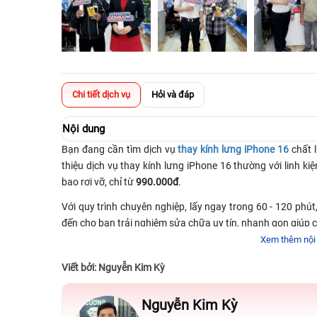
Chi tiết dịch vụ
Hỏi và đáp
Nội dung
Bạn đang cần tìm dịch vụ
thay kính lưng iPhone 16
chất l
thiệu dịch vụ thay kính lưng iPhone 16 thường với linh k
bao rơi vỡ, chỉ từ
990.000đ
.
Với quy trình chuyên nghiệp, lấy ngay trong 60 - 120 phút
đến cho bạn trải nghiệm sửa chữa uy tín, nhanh gọn giúp c
Xem thêm nội
⭐️ Dịch vụ
✅ Thay kính lưng iP
Viết bởi: Nguyễn Kim Kỳ
⭐️ Linh kiện
✅ Có nguồn gốc rõ r
⭐️ Thời gian bảo hành
✅ Bảo hành 12 tháng,
Nguyễn Kim Kỳ