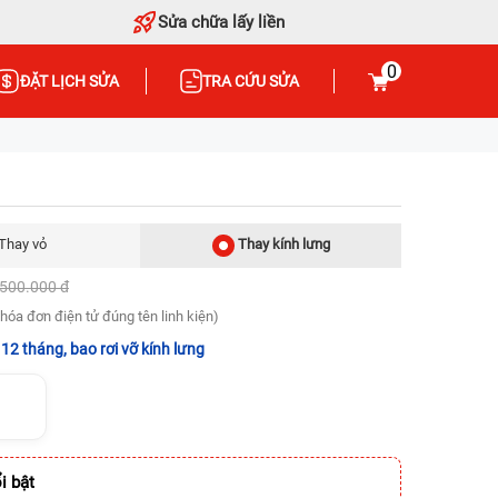
Sửa chữa lấy liền
0
ĐẶT LỊCH SỬA
TRA CỨU SỬA
Thay vỏ
Thay kính lưng
.500.000 đ
hóa đơn điện tử đúng tên linh kiện)
12 tháng, bao rơi vỡ kính lưng
i bật