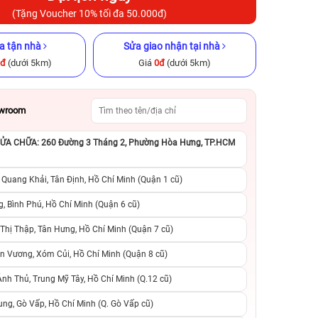
(Tặng Voucher 10% tối đa 50.000đ)
a tận nhà
Sửa giao nhận tại nhà
0đ
(dưới 5km)
Giá
0đ
(dưới 5km)
owroom
 chính hãng
iPhone 14 Pro Max 256GB Cũ
iPhone 12 Pro 51
chính hãng
hãng
A CHỮA: 260 Đường 3 Tháng 2, Phường Hòa Hưng, TP.HCM
.990.000đ
14.990.000đ
20.990.000đ
8.490.000đ
1
 Quang Khải, Tân Định, Hồ Chí Minh (Quận 1 cũ)
, Bình Phú, Hồ Chí Minh (Quận 6 cũ)
suất, 0 phí
0 trả trước, 0 lãi suất, 0 phí
0 trả trước, 0 lãi
hị Thập, Tân Hưng, Hồ Chí Minh (Quận 7 cũ)
người thân
chuyển đổi, 0 gọi người thân
chuyển đổi, 0 gọi
n Vương, Xóm Củi, Hồ Chí Minh (Quận 8 cũ)
h Thủ, Trung Mỹ Tây, Hồ Chí Minh (Q.12 cũ)
ng, Gò Vấp, Hồ Chí Minh (Q. Gò Vấp cũ)