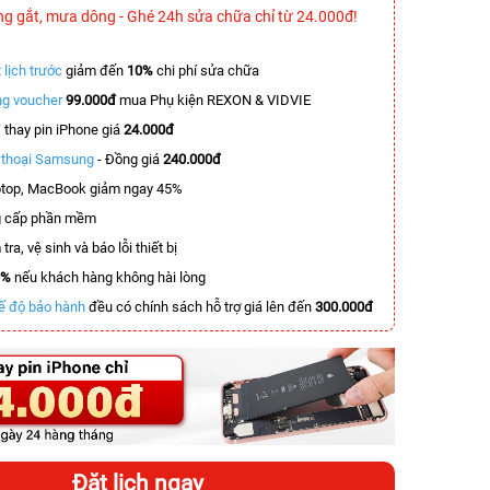
ng gắt, mưa dông - Ghé 24h sửa chữa chỉ từ 24.000đ!
 lịch trước
giảm đến
10%
chi phí sửa chữa
g voucher
99.000đ
mua Phụ kiện REXON & VIDVIE
T
thay pin iPhone giá
24.000đ
n thoại Samsung
- Đồng giá
240.000đ
top, MacBook giảm ngay 45%
 cấp phần mềm
tra, vệ sinh và báo lỗi thiết bị
0%
nếu khách hàng không hài lòng
ế độ bảo hành
đều có chính sách hỗ trợ giá lên đến
300.000đ
-6.000.000đ
-3.500.000đ
Đặt lịch ngay