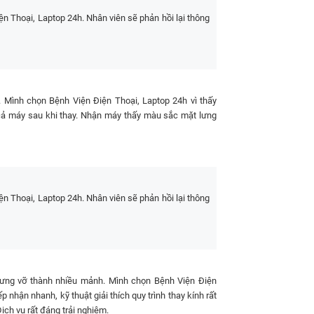
lưng
 Thoại, Laptop 24h. Nhân viên sẽ phản hồi lại thông
hêm bất kỳ chi phí khác trong suốt quá trình sửa
 kính lưng iPhone
giữa các dòng iPhone 16 Series
. Mình chọn Bệnh Viện Điện Thoại, Laptop 24h vì thấy
Phone 16 Series mới nhất 2026
ẽ cả máy sau khi thay. Nhận máy thấy màu sắc mặt lưng
GIÁ THAM KHẢO
1.190.000đ
990.000đ
 Thoại, Laptop 24h. Nhân viên sẽ phản hồi lại thông
990.000đ
990.000đ
 lưng vỡ thành nhiều mảnh. Mình chọn Bệnh Viện Điện
 kỳ chi phí khác
p nhận nhanh, kỹ thuật giải thích quy trình thay kính rất
ịch vụ rất đáng trải nghiệm.