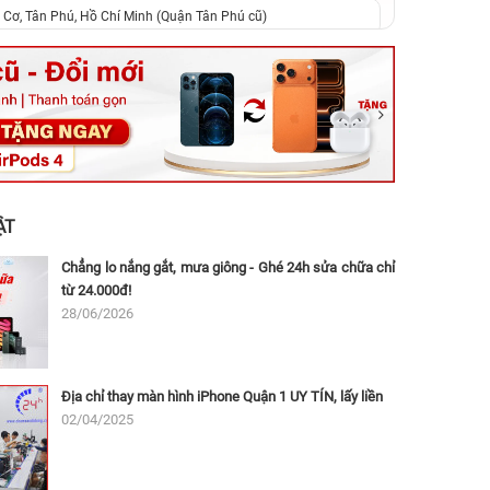
 Cơ, Tân Phú, Hồ Chí Minh (Quận Tân Phú cũ)
ệt, Tăng Nhơn Phú, Hồ Chí Minh (Q.9 TP. Thủ Đức cũ)
ân, Thủ Đức, Hồ Chí Minh (Bình Thọ, TP. Thủ Đức Cũ)
Ninh, Dĩ An, Hồ Chí Minh (Bình Dương Cũ)
 162A Ba Cu, Vũng Tàu, Hồ Chí Minh (TP. Vũng Tàu cũ)
 Thụ, Tân Sơn Nhất, Hồ Chí Minh (Tân Bình cũ)
ẬT
Chẳng lo nắng gắt, mưa giông - Ghé 24h sửa chữa chỉ
từ 24.000đ!
28/06/2026
Địa chỉ thay màn hình iPhone Quận 1 UY TÍN, lấy liền
02/04/2025