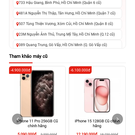
733 Hậu Giang, Bình Phú, Hồ Chí Minh (Quận 6 cũ)
481A Nguyễn Thị Thập, Tân Hưng, Hồ Chí Minh (Quận 7 cũ)
507 Tùng Thiện Vương, Xóm Củi, Hồ Chí Minh (Quận 8 cũ)
23M Nguyễn Ảnh Thủ, Trung Mỹ Tây, Hồ Chí Minh (Q.12 cũ)
389 Quang Trung, Gò Vấp, Hồ Chí Minh (Q. Gò Vấp cũ)
625 - 625A Âu Cơ, Tân Phú, Hồ Chí Minh (Quận Tân Phú cũ)
Tham khảo máy cũ
326 Lê Văn Việt, Tăng Nhơn Phú, Hồ Chí Minh (Q.9 TP. Thủ
-4.900.000đ
-6.100.000đ
-4
Đức cũ)
256 Võ Văn Ngân, Thủ Đức, Hồ Chí Minh (Bình Thọ, TP. Thủ
Đức Cũ)
70 Nguyễn An Ninh, Dĩ An, Hồ Chí Minh (Bình Dương Cũ)
24h Vũng Tàu: 162A Ba Cu, Vũng Tàu, Hồ Chí Minh (TP. Vũng
Tàu cũ)
iPhone 11 Pro 256GB Cũ
iPhone 15 128GB Cũ chính
198 Hoàng Văn Thụ, Tân Sơn Nhất, Hồ Chí Minh (Tân Bình
chính hãng
hãng
cũ)
5.090.000đ
12.190.000đ
9.990.000đ
18.290.000đ