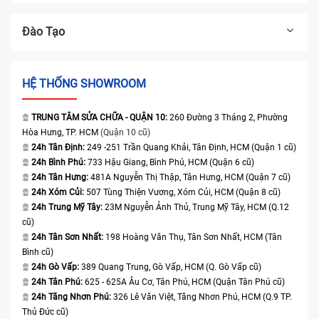
Đào Tạo
HỆ THỐNG SHOWROOM
TRUNG TÂM SỬA CHỮA - QUẬN 10:
260 Đường 3 Tháng 2, Phường
Hòa Hưng, TP. HCM
(Quận 10 cũ)
24h Tân Định:
249 -251 Trần Quang Khải, Tân Định, HCM (Quận 1 cũ)
24h Bình Phú:
733 Hậu Giang, Bình Phú, HCM (Quận 6 cũ)
24h Tân Hưng:
481A Nguyễn Thị Thập, Tân Hưng, HCM (Quận 7 cũ)
24h Xóm Củi:
507 Tùng Thiện Vương, Xóm Củi, HCM (Quận 8 cũ)
24h Trung Mỹ Tây:
23M Nguyễn Ảnh Thủ, Trung Mỹ Tây, HCM (Q.12
cũ)
24h Tân Sơn Nhất:
198 Hoàng Văn Thụ, Tân Sơn Nhất, HCM (Tân
Bình cũ)
24h Gò Vấp:
389 Quang Trung, Gò Vấp, HCM (Q. Gò Vấp cũ)
24h Tân Phú:
625 - 625A Âu Cơ, Tân Phú, HCM (Quận Tân Phú cũ)
24h Tăng Nhơn Phú:
326 Lê Văn Việt, Tăng Nhơn Phú, HCM (Q.9 TP.
Thủ Đức cũ)