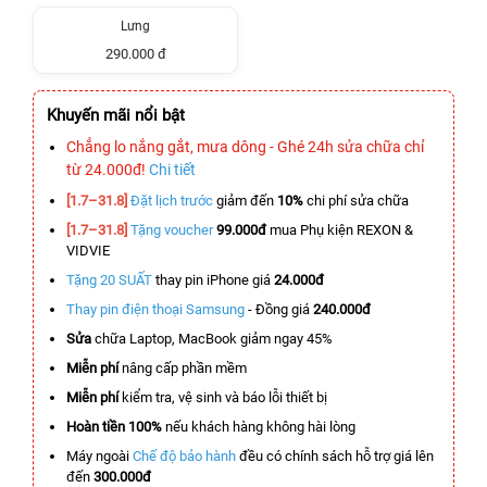
Lưng
290.000 đ
Khuyến mãi nổi bật
Chẳng lo nắng gắt, mưa dông - Ghé 24h sửa chữa chỉ
từ 24.000đ!
Chi tiết
[1.7–31.8]
Đặt lịch trước
giảm đến
10%
chi phí sửa chữa
[1.7–31.8]
Tặng voucher
99.000đ
mua Phụ kiện REXON &
VIDVIE
Tặng 20 SUẤT
thay pin iPhone giá
24.000đ
Thay pin điện thoại Samsung
- Đồng giá
240.000đ
Sửa
chữa Laptop, MacBook giảm ngay 45%
Miễn phí
nâng cấp phần mềm
Miễn phí
kiểm tra, vệ sinh và báo lỗi thiết bị
Hoàn tiền 100%
nếu khách hàng không hài lòng
Máy ngoài
Chế độ bảo hành
đều có chính sách hỗ trợ giá lên
đến
300.000đ