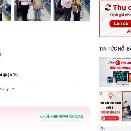
326 Lê Văn Vi
256 Võ Văn Ng
70 Nguyễn An 
24h Vũng Tàu:
198 Hoàng Văn
TIN TỨC NỔI B
g
ại quận 10
73 5G giá bao nhiêu Bệnh Viện Điện Thoại,
 dung
Đã kiểm duyệt nội dung