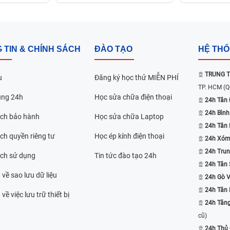
 TIN & CHÍNH SÁCH
ĐÀO TẠO
HỆ TH
TRUNG T
u
Đăng ký học thử MIỄN PHÍ
TP. HCM
(Q
ụng 24h
Học sửa chữa điện thoại
24h Tân 
24h Bình
ách bảo hành
Học sửa chữa Laptop
24h Tân
ch quyền riêng tư
Học ép kính điện thoại
24h Xóm
24h Trun
ách sử dụng
Tin tức đào tạo 24h
24h Tân 
 về sao lưu dữ liệu
24h Gò 
24h Tân
về việc lưu trữ thiết bị
24h Tăn
cũ)
24h Thủ