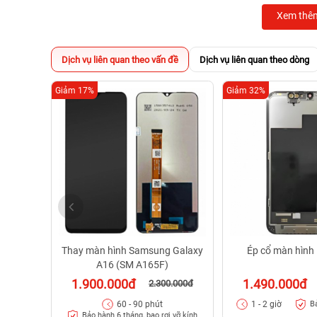
Xem thê
Dịch vụ liên quan theo vấn đề
Dịch vụ liên quan theo dòng
Giảm 17%
Giảm 32%
Thay màn hình Samsung Galaxy
Ép cổ màn hình
A16 (SM A165F)
1.900.000đ
1.490.000đ
2.300.000đ
60 - 90 phút
1 - 2 giờ
B
Bảo hành 6 tháng, bao rơi vỡ kính