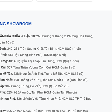
ỐNG SHOWROOM
ÂM SỬA CHỮA - QUẬN 10:
260 Đường 3 Tháng 2, Phường Hòa Hưng,
uận 10 cũ)
Định:
249 -251 Trần Quang Khải, Tân Định, HCM (Quận 1 cũ)
 Phú:
733 Hậu Giang, Bình Phú, HCM (Quận 6 cũ)
 Hưng:
481A Nguyễn Thị Thập, Tân Hưng, HCM (Quận 7 cũ)
 Củi:
507 Tùng Thiện Vương, Xóm Củi, HCM (Quận 8 cũ)
g Mỹ Tây:
23M Nguyễn Ảnh Thủ, Trung Mỹ Tây, HCM (Q.12 cũ)
Sơn Nhất:
198 Hoàng Văn Thụ, Tân Sơn Nhất, HCM (Tân Bình cũ)
Vấp:
389 Quang Trung, Gò Vấp, HCM (Q. Gò Vấp cũ)
 Phú:
625 - 625A Âu Cơ, Tân Phú, HCM (Quận Tân Phú cũ)
g Nhơn Phú:
326 Lê Văn Việt, Tăng Nhơn Phú, HCM (Q.9 TP. Thủ Đức
 Đức:
256 Võ Văn Ngân, Thủ Đức, HCM (Bình Thọ, TP. Thủ Đức Cũ)