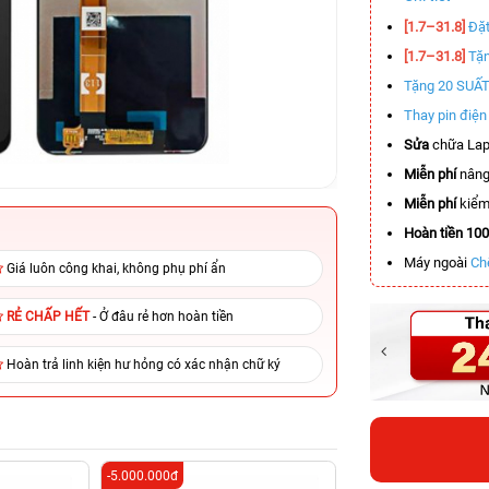
[1.7–31.8]
Đặt
[1.7–31.8]
Tặn
Tặng 20 SUẤ
Thay pin điệ
Sửa
chữa Lap
Miễn phí
nâng
Miễn phí
kiểm 
Hoàn tiền 10
Máy ngoài
Ch
Giá luôn công khai, không phụ phí ẩn
RẺ CHẤP HẾT
- Ở đâu rẻ hơn hoàn tiền
Hoàn trả linh kiện hư hỏng có xác nhận chữ ký
-5.000.000đ
-2.000.000đ