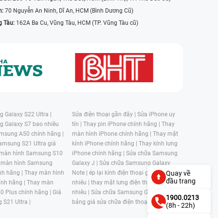
n:
70 Nguyễn An Ninh, Dĩ An, HCM (Bình Dương Cũ)
g Tàu:
162A Ba Cu, Vũng Tàu, HCM (TP. Vũng Tàu cũ)
 Galaxy S22 Ultra |
Sửa điện thoại gần đây |
Sửa iPhone uy
g Galaxy S7 bao nhiêu
tín |
Thay pin iPhone chính hãng |
Thay
msung A50 chính hãng |
màn hình iPhone chính hãng |
Thay mặt
amsung S21 Ultra giá
kính iPhone chính hãng |
Thay kính lưng
 màn hình Samsung S10
iPhone chính hãng |
Sửa chữa Samsung
 màn hình Samsung
Galaxy J |
Sửa chữa Samsung Galaxy
nh hãng |
Thay màn hình
Note |
ép lại kính điện thoại giá bao
Quay về
đầu trang
nh hãng |
Thay màn
nhiêu |
thay mặt lưng điện thoại giá bao
0 Plus chính hãng |
Giá
nhiêu |
Sửa chữa Samsung Galaxy S |
1900.0213
 S21 Ultra |
bảng giá sửa chữa điện thoại samsung |
(8h - 22h)