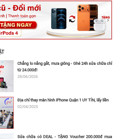
ệt, Tăng Nhơn Phú, Hồ Chí Minh (Q.9 TP. Thủ Đức cũ)
ân, Thủ Đức, Hồ Chí Minh (Bình Thọ, TP. Thủ Đức Cũ)
Ninh, Dĩ An, Hồ Chí Minh (Bình Dương Cũ)
 162A Ba Cu, Vũng Tàu, Hồ Chí Minh (TP. Vũng Tàu cũ)
 Thụ, Tân Sơn Nhất, Hồ Chí Minh (Tân Bình cũ)
ẬT
Chẳng lo nắng gắt, mưa giông - Ghé 24h sửa chữa chỉ
từ 24.000đ!
28/06/2026
Địa chỉ thay màn hình iPhone Quận 1 UY TÍN, lấy liền
02/04/2025
Sửa chữa có DEAL - TẶNG Voucher 200.000đ mua