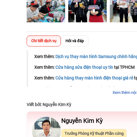
Chi tiết dịch vụ
Hỏi và đáp
Xem thêm:
Dịch vụ thay màn hình Samsung chính hãn
Xem thêm:
Cửa hàng sửa điện thoại uy tín
tại TPHCM
Xem thêm:
Cửa hàng thay màn hình điện thoại giá rẻ
t
Xem thêm:
Tìm hiểu ngay
thay màn hình Samsung A
Xem thêm nội
Laptop 24h
với dịch vụ uy tín và bảo hành rõ ràng.
Viết bởi: Nguyễn Kim Kỳ
Nguyễn Kim Kỳ
Trưởng Phòng Kỹ thuật Phần cứng