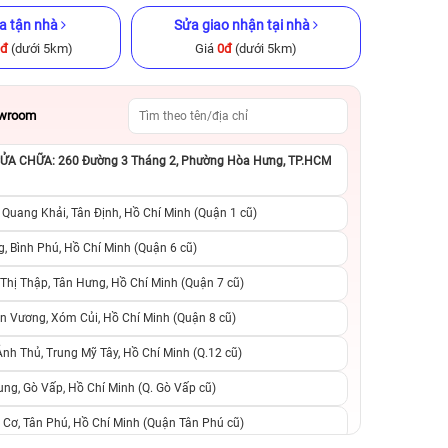
a tận nhà
Sửa giao nhận tại nhà
0đ
(dưới 5km)
Giá
0đ
(dưới 5km)
owroom
A CHỮA: 260 Đường 3 Tháng 2, Phường Hòa Hưng, TP.HCM
 chính hãng
iPad Pro M1 2021 12.9 inch
iPhone 14 Pro 12
Wi‑Fi 256GB Cũ chính hãng
hãng
 Quang Khải, Tân Định, Hồ Chí Minh (Quận 1 cũ)
.990.000đ
10.990.000đ
17.990.000đ
11.990.000đ
1
, Bình Phú, Hồ Chí Minh (Quận 6 cũ)
hị Thập, Tân Hưng, Hồ Chí Minh (Quận 7 cũ)
suất, 0 phí
0 trả trước, 0 lãi suất, 0 phí
0 trả trước, 0 lãi
n Vương, Xóm Củi, Hồ Chí Minh (Quận 8 cũ)
người thân
chuyển đổi, 0 gọi người thân
chuyển đổi, 0 gọi
h Thủ, Trung Mỹ Tây, Hồ Chí Minh (Q.12 cũ)
ng, Gò Vấp, Hồ Chí Minh (Q. Gò Vấp cũ)
 Cơ, Tân Phú, Hồ Chí Minh (Quận Tân Phú cũ)