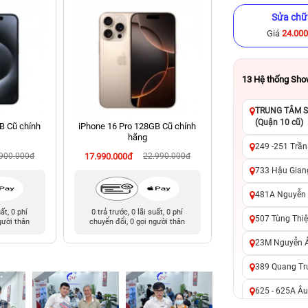
Sửa chữ
Giá
24.00
13
Hệ thống Sh
TRUNG TÂM SỬ
(Quận 10 cũ)
B Cũ chính
iPhone 16 Pro 128GB Cũ chính
iPhone 11 64GB Cũ
hãng
249 -251 Trần
.900.000đ
17.990.000đ
22.990.000đ
4.990.000đ
6
733 Hậu Giang
481A Nguyễn T
uất, 0 phí
0 trả trước, 0 lãi suất, 0 phí
0 trả trước, 0 lãi 
507 Tùng Thiệ
gười thân
chuyển đổi, 0 gọi người thân
chuyển đổi, 0 gọi 
23M Nguyễn Ản
389 Quang Tru
625 - 625A Âu