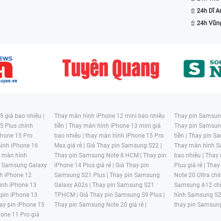
24h Dĩ A
24h Vũn
 giá bao nhiêu |
Thay màn hình iPhone 12 mini bao nhiêu
Thay pin Samsung
5 Plus chính
tiền |
Thay màn hình iPhone 13 mini giá
Thay pin Samsun
hone 15 Pro
bao nhiêu |
thay màn hình iPhone 15 Pro
tiền |
Thay pin Sa
ình iPhone 16
Max giá rẻ |
Giá Thay pin Samsung S22 |
Thay màn hình S
y màn hình
Thay pin Samsung Note 8 HCM |
Thay pin
bao nhiêu |
Thay
n Samsung Galaxy
iPhone 14 Plus giá rẻ |
Giá Thay pin
Plus giá rẻ |
Thay
h iPhone 12
Samsung S21 Plus |
Thay pin Samsung
Note 20 Ultra chí
ình iPhone 13
Galaxy A02s |
Thay pin Samsung S21
Samsung A12 chí
 pin iPhone 13
TPHCM |
Giá Thay pin Samsung S9 Plus |
hình Samsung S2
ay pin iPhone 15
Thay pin Samsung Note 20 giá rẻ |
thay pin Samsung
hone 11 Pro giá