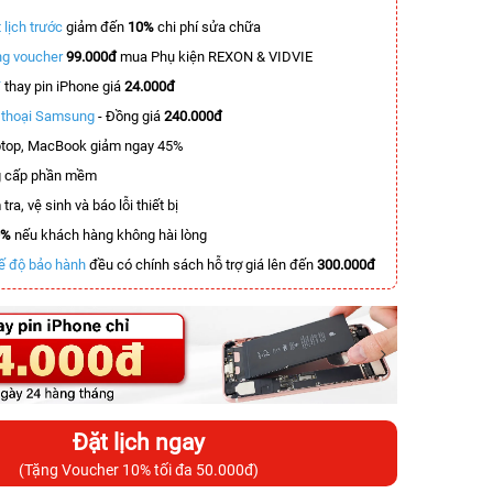
 lịch trước
giảm đến
10%
chi phí sửa chữa
g voucher
99.000đ
mua Phụ kiện REXON & VIDVIE
T
thay pin iPhone giá
24.000đ
n thoại Samsung
- Đồng giá
240.000đ
top, MacBook giảm ngay 45%
 cấp phần mềm
tra, vệ sinh và báo lỗi thiết bị
0%
nếu khách hàng không hài lòng
ế độ bảo hành
đều có chính sách hỗ trợ giá lên đến
300.000đ
Đặt lịch ngay
(Tặng Voucher 10% tối đa 50.000đ)
-7.000.000đ
-4.000.000đ