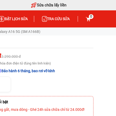
Sửa chữa lấy liền
0
ĐẶT LỊCH SỬA
TRA CỨU SỬA
laxy A16 5G (SM A166B)
đ
2.290.000 đ
hóa đơn điện tử đúng tên linh kiện)
Bảo hành 6 tháng, bao rơi vỡ kính
i bật
ng gắt, mưa dông - Ghé 24h sửa chữa chỉ từ 24.000đ!