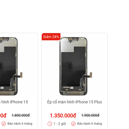
Giảm 28%
Giảm 36%
Ép cổ
1.2
1 - 
 hình iPhone 15
Ép cổ màn hình iPhone 15 Plus
00đ
1.350.000đ
1.800.000đ
1.900.000đ
1 - 2 giờ
Bảo hành 6 tháng
Bảo hành 6 tháng