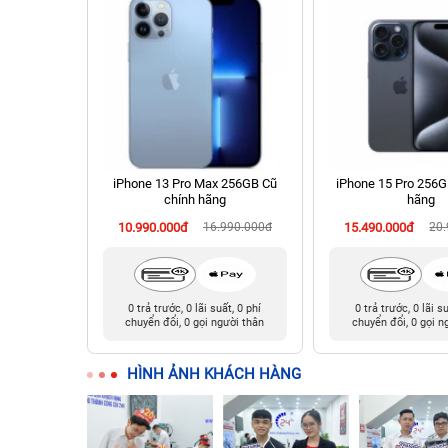
chính hãng
iPhone 13 Pro Max 256GB Cũ
iPhone 15 Pro 256G
chính hãng
hãng
90.000đ
10.990.000đ
16.990.000đ
15.490.000đ
20
t, 0 phí
0 trả trước, 0 lãi suất, 0 phí
0 trả trước, 0 lãi s
ười thân
chuyển đổi, 0 gọi người thân
chuyển đổi, 0 gọi n
HÌNH ẢNH KHÁCH HÀNG