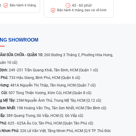
t
45 - 60 phút
Bảo hành 6 tháng
Bảo hành 6 tháng, bao rơi vỡ kính
ỐNG SHOWROOM
ÂM SỬA CHỮA - QUẬN 10:
260 Đường 3 Tháng 2, Phường Hòa Hưng,
uận 10 cũ)
Định:
249 -251 Trần Quang Khải, Tân Định, HCM (Quận 1 cũ)
 Phú:
733 Hậu Giang, Bình Phú, HCM (Quận 6 cũ)
 Hưng:
481A Nguyễn Thị Thập, Tân Hưng, HCM (Quận 7 cũ)
 Củi:
507 Tùng Thiện Vương, Xóm Củi, HCM (Quận 8 cũ)
g Mỹ Tây:
23M Nguyễn Ảnh Thủ, Trung Mỹ Tây, HCM (Q.12 cũ)
Sơn Nhất:
198 Hoàng Văn Thụ, Tân Sơn Nhất, HCM (Tân Bình cũ)
Vấp:
389 Quang Trung, Gò Vấp, HCM (Q. Gò Vấp cũ)
 Phú:
625 - 625A Âu Cơ, Tân Phú, HCM (Quận Tân Phú cũ)
g Nhơn Phú:
326 Lê Văn Việt, Tăng Nhơn Phú, HCM (Q.9 TP. Thủ Đức