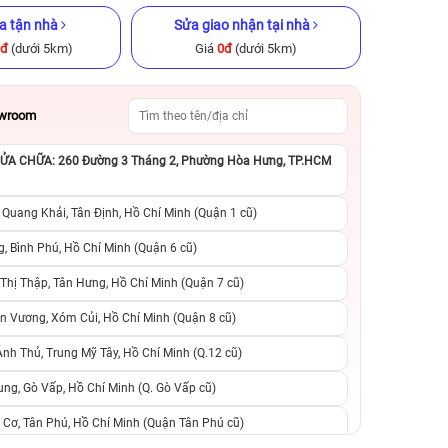
a tận nhà
Sửa giao nhận tại nhà
0đ
(dưới 5km)
Giá
0đ
(dưới 5km)
owroom
A CHỮA: 260 Đường 3 Tháng 2, Phường Hòa Hưng, TP.HCM
ũ chính hãng
iPhone 14 Plus 128GB Cũ chính
iPhone 8 Plus 64
hãng
hãng
 Quang Khải, Tân Định, Hồ Chí Minh (Quận 1 cũ)
.290.000đ
9.490.000đ
13.990.000đ
2.590.000đ
8
, Bình Phú, Hồ Chí Minh (Quận 6 cũ)
hị Thập, Tân Hưng, Hồ Chí Minh (Quận 7 cũ)
suất, 0 phí
0 trả trước, 0 lãi suất, 0 phí
0 trả trước, 0 lãi
n Vương, Xóm Củi, Hồ Chí Minh (Quận 8 cũ)
người thân
chuyển đổi, 0 gọi người thân
chuyển đổi, 0 gọi
h Thủ, Trung Mỹ Tây, Hồ Chí Minh (Q.12 cũ)
ng, Gò Vấp, Hồ Chí Minh (Q. Gò Vấp cũ)
 Cơ, Tân Phú, Hồ Chí Minh (Quận Tân Phú cũ)