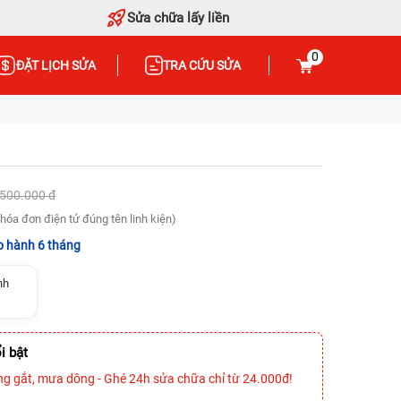
Sửa chữa lấy liền
0
ĐẶT LỊCH SỬA
TRA CỨU SỬA
.500.000 đ
hóa đơn điện tử đúng tên linh kiện)
 hành 6 tháng
nh
i bật
ng gắt, mưa dông - Ghé 24h sửa chữa chỉ từ 24.000đ!