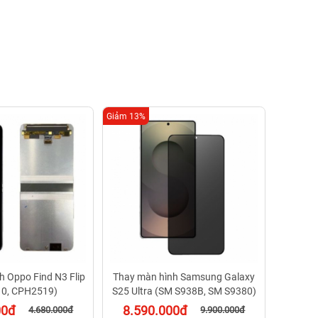
Giảm 13%
Giảm 15%
Thay
3.1
Bảo 
h Oppo Find N3 Flip
Thay màn hình Samsung Galaxy
0, CPH2519)
S25 Ultra (SM S938B, SM S9380)
00đ
8.590.000đ
4.680.000đ
9.900.000đ