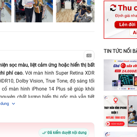
326 Lê Văn Vi
256 Võ Văn Ng
70 Nguyễn An 
24h Vũng Tàu:
198 Hoàng Văn
TIN TỨC NỔI B
hiện sọc màu, liệt cảm ứng hoặc hiển thị bất
hi phí cao.
Với màn hình Super Retina XDR
 HDR10, Dolby Vision, True Tone, độ sáng tối
p cổ màn hình iPhone 14 Plus sẽ giúp khôi
nguyên chất lượng hiển thị gốc mà vẫn tiết
 dung
 Điện Thoại, Laptop 24h
sẽ cung cấp thông
us, bao gồm nguyên nhân, dấu hiệu, quy trình
ựa chọn địa chỉ sửa chữa, giúp bạn đưa ra
.
Đã kiểm duyệt nội dung