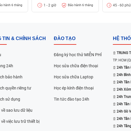
chữa. Đặc biệt, toàn bộ quá trình sửa chữa
1 - 2 giờ
45 - 60 phú
ảo hành 6 tháng
Bảo hành 6 tháng
y thuộc vào tình trạng và lượng khách tại
ười dùng.
h sách giá minh bạch, công khai rõ ràng và
đầu. Mức giá được xây dựng dựa trên tình
 TIN & CHÍNH SÁCH
ĐÀO TẠO
HỆ TH
hấp dẫn dành cho khách hàng đặt lịch trước.
hình đều được bảo hành 6 tháng, giúp người
TRUNG T
u
Đăng ký học thử MIỄN PHÍ
ộ bền trong quá trình sử dụng.
TP. HCM
(Q
ụng 24h
Học sửa chữa điện thoại
24h Tân 
24h Bình
ách bảo hành
Học sửa chữa Laptop
24h Tân
ch quyền riêng tư
Học ép kính điện thoại
24h Xóm
24h Trun
ách sử dụng
Tin tức đào tạo 24h
24h Tân 
 về sao lưu dữ liệu
24h Gò 
24h Tân
về việc lưu trữ thiết bị
24h Tăn