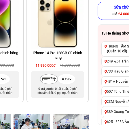
Sửa chữ
Giá
24.00
13
Hệ thống Sh
TRUNG TÂM SỬ
(Quận 10 cũ)
 chính hãng
iPhone 14 Pro 128GB Cũ chính
iPhone 15 128GB C
hãng
249 -251 Trần
390.000đ
11.990.000đ
15.990.000đ
12.190.000đ
18
733 Hậu Giang
481A Nguyễn T
uất, 0 phí
0 trả trước, 0 lãi suất, 0 phí
0 trả trước, 0 lãi 
507 Tùng Thiệ
gười thân
chuyển đổi, 0 gọi người thân
chuyển đổi, 0 gọi 
23M Nguyễn Ản
389 Quang Tru
625 - 625A Âu