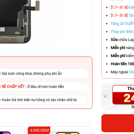
[1.7–31.8]
Đặt
[1.7–31.8]
Tặn
Tặng 20 SUẤ
Thay pin điệ
Sửa
chữa Lap
Miễn phí
nâng
Miễn phí
kiểm 
Hoàn tiền 10
Máy ngoài
Ch
Giá luôn công khai, không phụ phí ẩn
RẺ CHẤP HẾT
- Ở đâu rẻ hơn hoàn tiền
Hoàn trả linh kiện hư hỏng có xác nhận chữ ký
-4.000.000đ
-6.100.000đ