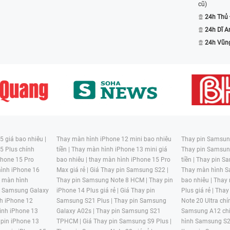
cũ)
24h Thủ
24h Dĩ A
24h Vũn
 giá bao nhiêu |
Thay màn hình iPhone 12 mini bao nhiêu
Thay pin Samsung
5 Plus chính
tiền |
Thay màn hình iPhone 13 mini giá
Thay pin Samsun
hone 15 Pro
bao nhiêu |
thay màn hình iPhone 15 Pro
tiền |
Thay pin Sa
ình iPhone 16
Max giá rẻ |
Giá Thay pin Samsung S22 |
Thay màn hình S
y màn hình
Thay pin Samsung Note 8 HCM |
Thay pin
bao nhiêu |
Thay
n Samsung Galaxy
iPhone 14 Plus giá rẻ |
Giá Thay pin
Plus giá rẻ |
Thay
h iPhone 12
Samsung S21 Plus |
Thay pin Samsung
Note 20 Ultra chí
ình iPhone 13
Galaxy A02s |
Thay pin Samsung S21
Samsung A12 chí
 pin iPhone 13
TPHCM |
Giá Thay pin Samsung S9 Plus |
hình Samsung S2