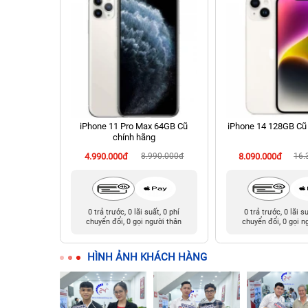
 Cũ chính
iPhone 11 Pro Max 64GB Cũ
iPhone 14 128GB Cũ
chính hãng
90.000đ
4.990.000đ
8.990.000đ
8.090.000đ
16.
t, 0 phí
0 trả trước, 0 lãi suất, 0 phí
0 trả trước, 0 lãi s
ười thân
chuyển đổi, 0 gọi người thân
chuyển đổi, 0 gọi n
HÌNH ẢNH KHÁCH HÀNG