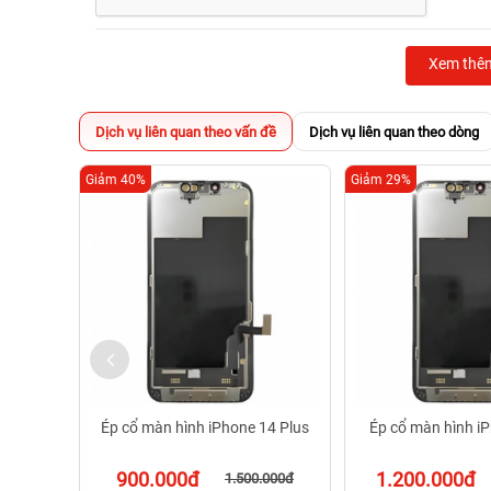
Xem thê
Dịch vụ liên quan theo vấn đề
Dịch vụ liên quan theo dòng
Giảm 40%
Giảm 29%
Địa chỉ ép cổ màn hình iPhone 14 Plus uy 
1. Giá cả và thời gian sửa chữa tại Bệnh Viện
Khách hàng có thể dễ dàng tìm thấy
Bệnh Viện Đi
trải rộng tại TP.HCM, thuận tiện cho việc di ch
nhánh, đội ngũ kỹ thuật viên luôn sẵn sàng hỗ trợ tậ
Ép cổ màn hình iPhone 14 Plus
Ép cổ màn hình i
ép cổ màn hình iPhone 14 Plus theo đúng tiêu chu
thoải mái và dịch vụ chuyên nghiệp, trung tâm còn
900.000đ
1.200.000đ
1.500.000đ