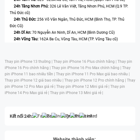
24h Tăng Nhơn Phú:
326 Lê Văn Việt, Tăng Nhơn Phú, HCM (Q.9 TP.
Thủ Đức cũ)
3. Dấu hiệu nhận biết lỗi dẫn đến ép cổ màn hình iPhone
24h Thủ Đức:
256 Võ Văn Ngân, Thủ Đức, HCM (Bình Thọ, TP. Thủ
Đức Cũ)
14 Pro
24h Dĩ An:
70 Nguyễn An Ninh, Dĩ An, HCM (Bình Dương Cũ)
24h Vũng Tàu:
162A Ba Cu, Vũng Tàu, HCM (TP. Vũng Tàu cũ)
Màn hình tối đen hoàn toàn:
Máy vẫn có chuông, rung, hiển thị
màn hình lệch hoặc mất tín hiệu dù vẫn hoạt động bình thường
- đặc trưng của cáp flex bị lỏng hoặc hư.
Thay pin iPhone 13 thường |
Thay pin iPhone 16 Plus chính hãng |
Thay pin
Hiển thị chập chờn, nhấp nháy, giật màu:
Xuất hiện các hiện
iPhone 16 Pro chính hãng |
Thay pin iPhone 16 Pro Max chính hãng |
Thay
tượng như màn hình chớp tắt, giật giật, màu sắc loang, nhòe
pin iPhone 11 bao nhiêu tiền |
Thay pin iPhone 11 Pro Max giá bao nhiêu |
xanh/xám/lốm đốm… - dấu hiệu cảnh báo tín hiệu màn không ổn
Thay pin iPhone 12 giá bao nhiêu |
Thay pin iPhone 12 Pro chính hãng |
Thay
định tại cổ cáp.
pin iPhone 12 Pro Max giá rẻ |
Thay pin iPhone 12 Mini giá rẻ |
Thay pin
Sọc ngang/dọc bất thường:
Hiển thị xuất hiện đường sọc màu
iPhone 14 Pro Max giá rẻ |
Thay pin iPhone 13 Mini giá rẻ |
xanh, trắng hoặc đứt đoạn trên màn - đây là vấn đề liên quan tín
hiệu bị gián đoạn do linh kiện cáp bị đứt hoặc lỏng.
Cảm ứng bị đơ hoặc ghost touch:
Màn không phản hồi đúng điểm
Kết nối 24h:
chạm, hoặc tự động vuốt, chạm dù không có tương tác - rối loạn
tín hiệu cảm ứng do cáp flex đang gặp sự cố.
Màn loang màu, hiện rõ vệt đậm nhạt không đều:
Màu sắc hiển
Website thành viên: