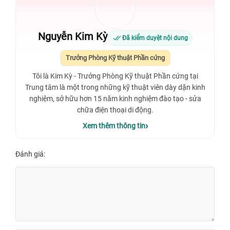
chuẩn), có thể đạt 1.600 nits khi xem HDR và lên tới 2.000 nits ngoài
trời, tích hợp True Tone, Wide Color (P3), HDR10 và Dolby Vision
Bài viết này sẽ cung cấp thông tin chi tiết về quy trình ép cổ màn hình
Nguyễn Kim Kỳ
iPhone 14 Pro, lợi ích của phương pháp này, và những lưu ý quan
Đã kiểm duyệt nội dung
trọng khi lựa chọn dịch vụ giúp bạn đưa ra quyết định phù hợp để
Trưởng Phòng Kỹ thuật Phần cứng
phục hồi chức năng màn hình iPhone 14 Pro một cách hiệu quả và
tiết kiệm.
Tôi là Kim Kỳ - Trưởng Phòng Kỹ thuật Phần cứng tại
Trung tâm là một trong những kỹ thuật viên dày dặn kinh
nghiệm, sở hữu hơn 15 năm kinh nghiệm đào tạo - sửa
chữa điện thoại di động.
Xem thêm thông tin
Đánh giá: