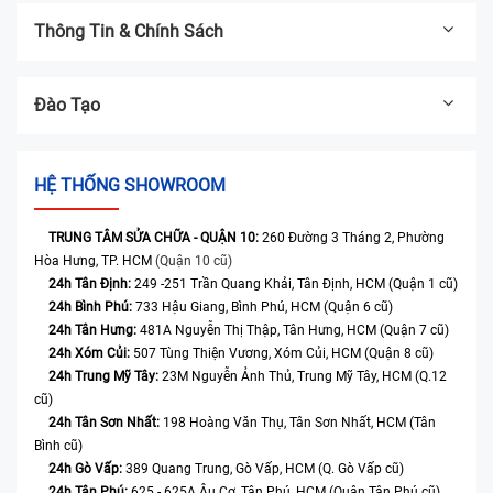
Màn hình bị áp lực tì đè:
Nếu iPhone bị đè dưới vật nặng (ví dụ
Thông Tin & Chính Sách
trong túi, dưới gối...), áp lực gây nên uốn cong hoặc hư hại ở cổ
cáp, gây lỗi hiển thị chập chờn hoặc màn đen.
Thấm nước hoặc ẩm ướt:
Khi nước hoặc hơi ẩm xâm nhập vào
Đào Tạo
vùng cổ cáp, có thể gây ăn mòn, oxy hóa hoặc chập điện, dẫn đến
màn hình bị đen, sọc, chớp nháy hoặc mất tín hiệu.
Lỗi phần mềm gây rối loạn hiển thị:
Cập nhật iOS không tương
HỆ THỐNG SHOWROOM
thích, đặc biệt với màn 120 Hz của iPhone 14 Pro, có thể gây hiện
tượng chớp màn hình, giật hình... mặc dù phần cứng cáp vẫn ổn
định - trường hợp này đòi hỏi kiểm tra phần mềm trước khi ép cổ.
TRUNG TÂM SỬA CHỮA - QUẬN 10:
260 Đường 3 Tháng 2, Phường
Hòa Hưng, TP. HCM
(Quận 10 cũ)
24h Tân Định:
249 -251 Trần Quang Khải, Tân Định, HCM (Quận 1 cũ)
24h Bình Phú:
733 Hậu Giang, Bình Phú, HCM (Quận 6 cũ)
24h Tân Hưng:
481A Nguyễn Thị Thập, Tân Hưng, HCM (Quận 7 cũ)
24h Xóm Củi:
507 Tùng Thiện Vương, Xóm Củi, HCM (Quận 8 cũ)
24h Trung Mỹ Tây:
23M Nguyễn Ảnh Thủ, Trung Mỹ Tây, HCM (Q.12
cũ)
24h Tân Sơn Nhất:
198 Hoàng Văn Thụ, Tân Sơn Nhất, HCM (Tân
Bình cũ)
24h Gò Vấp:
389 Quang Trung, Gò Vấp, HCM (Q. Gò Vấp cũ)
24h Tân Phú:
625 - 625A Âu Cơ, Tân Phú, HCM (Quận Tân Phú cũ)