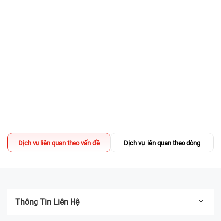
Chẳng lo nắng gắt, mưa giông - Ghé 24h
sửa chữa chỉ từ 24.000đ!
28/06/2026
Địa chỉ thay màn hình iPhone Quận 1 UY
TÍN, lấy liền
02/04/2025
Sửa chữa có DEAL - TẶNG Voucher
200.000đ mua iPhone Like New
13/03/2025
Địa chỉ thay pin iPhone UY TÍN TPHCM -
Dịch vụ liên quan theo vấn đề
Dịch vụ liên quan theo dòng
Bệnh Viện Điện Thoại, Laptop 24h
2. Nguyên nhân dẫn đến tình trạng ép cổ màn hình iPhone
04/03/2025
14 Pro
Rơi, va đập mạnh:
Khi máy bị rơi hoặc va mạnh, kết nối giữa màn
hình và mainboard (cáp flex) dễ bị lỏng, cong hoặc nứt, dẫn đến
Thông Tin Liên Hệ
tín hiệu hiển thị sai hoặc mất tín hiệu hoàn toàn.