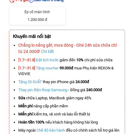
Ép cổ màn hình
1.200.000 đ
Khuyến mãi nổi bật
Chẳng lo nắng gắt, mưa dông - Ghé 24h sửa chữa chỉ
từ 24.000đ!
Chi tiết
[1.7–31.8]
Đặt lịch trước
giảm đến
10%
chi phí sửa chữa
[1.7–31.8]
Tặng voucher
99.000đ
mua Phụ kiện REXON &
VIDVIE
Tặng 20 SUẤT
thay pin iPhone giá
24.000đ
Thay pin điện thoại Samsung
- Đồng giá
240.000đ
Sửa
chữa Laptop, MacBook giảm ngay 45%
Miễn phí
nâng cấp phần mềm
Miễn phí
kiểm tra, vệ sinh và báo lỗi thiết bị
Hoàn tiền 100%
nếu khách hàng không hài lòng
Máy ngoài
Chế độ bảo hành
đều có chính sách hỗ trợ giá lên