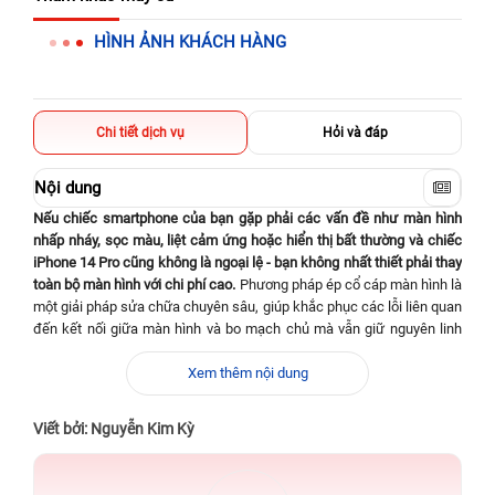
326 Lê Văn Việt, Tăng Nhơn Phú, Hồ Chí Minh (Q.9 TP. Thủ
HÌNH ẢNH KHÁCH HÀNG
Đức cũ)
256 Võ Văn Ngân, Thủ Đức, Hồ Chí Minh (Bình Thọ, TP. Thủ
Đức Cũ)
Chi tiết dịch vụ
Hỏi và đáp
70 Nguyễn An Ninh, Dĩ An, Hồ Chí Minh (Bình Dương Cũ)
24h Vũng Tàu: 162A Ba Cu, Vũng Tàu, Hồ Chí Minh (TP. Vũng
Nội dung
Tàu cũ)
Nếu chiếc smartphone của bạn gặp phải các vấn đề như màn hình
nhấp nháy, sọc màu, liệt cảm ứng hoặc hiển thị bất thường và chiếc
198 Hoàng Văn Thụ, Tân Sơn Nhất, Hồ Chí Minh (Tân Bình
cũ)
iPhone 14 Pro cũng không là ngoại lệ - bạn không nhất thiết phải thay
toàn bộ màn hình với chi phí cao.
Phương pháp ép cổ cáp màn hình là
một giải pháp sửa chữa chuyên sâu, giúp khắc phục các lỗi liên quan
đến kết nối giữa màn hình và bo mạch chủ mà vẫn giữ nguyên linh
kiện gốc.
Xem thêm nội dung
iPhone 14 Pro sở hữu màn hình Super Retina XDR OLED kích thước
6,1-inch, độ phân giải 2.556 × 1.179 pixels (~460 ppi), tỉ lệ khung hình
Viết bởi: Nguyễn Kim Kỳ
khoảng 19,5:9. Màn hình hỗ trợ công nghệ ProMotion với tần số quét
thích ứng lên đến 120 Hz, có Dynamic Island và Always‑On Display,
độ tương phản 2.000.000:1, độ sáng tối đa 1.000 nits (nội dung tiêu