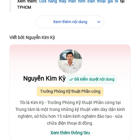
Xem thêm:
Cửa hàng thay màn hình điện thoại giá rẻ
tại
TPHCM
Xem thêm:
Hiện nay
thay màn hình Samsung A73 5G giá bao
Xem thêm nội dung
nhiêu tại tphcm
đang ở mức cạnh tranh tại các trung tâm lớn.
Viết bởi: Nguyễn Kim Kỳ
Nguyễn Kim Kỳ
Đã kiểm duyệt nội dung
Trưởng Phòng Kỹ thuật Phần cứng
Tôi là Kim Kỳ - Trưởng Phòng Kỹ thuật Phần cứng tại
Trung tâm là một trong những kỹ thuật viên dày dặn kinh
nghiệm, sở hữu hơn 15 năm kinh nghiệm đào tạo - sửa
chữa điện thoại di động.
Xem thêm thông tin