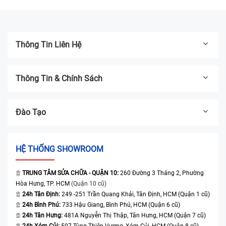
kính
Thông Tin Liên Hệ
Thông Tin & Chính Sách
Đào Tạo
HỆ THỐNG SHOWROOM
TRUNG TÂM SỬA CHỮA - QUẬN 10:
260 Đường 3 Tháng 2, Phường
Hòa Hưng, TP. HCM
(Quận 10 cũ)
24h Tân Định:
249 -251 Trần Quang Khải, Tân Định, HCM (Quận 1 cũ)
24h Bình Phú:
733 Hậu Giang, Bình Phú, HCM (Quận 6 cũ)
24h Tân Hưng:
481A Nguyễn Thị Thập, Tân Hưng, HCM (Quận 7 cũ)
24h Xóm Củi:
507 Tùng Thiện Vương, Xóm Củi, HCM (Quận 8 cũ)