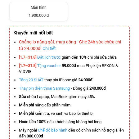
Màn hình
1.900.000 đ
Khuyến mãi nổi bật
Chẳng lo nắng gắt, mưa dông - Ghé 24h sửa chữa chỉ
từ 24.000đ!
Chi tiết
[1.7–31.8]
Đặt lịch trước
giảm đến
10%
chi phí sửa chữa
[1.7–31.8]
Tặng voucher
99.000đ
mua Phụ kiện REXON &
VIDVIE
Tặng 20 SUẤT
thay pin iPhone giá
24.000đ
Thay pin điện thoại Samsung
- Đồng giá
240.000đ
Sửa
chữa Laptop, MacBook giảm ngay 45%
Miễn phí
nâng cấp phần mềm
Miễn phí
kiểm tra, vệ sinh và báo lỗi thiết bị
Hoàn tiền 100%
nếu khách hàng không hài lòng
Máy ngoài
Chế độ bảo hành
đều có chính sách hỗ trợ giá lên
đến
300.000đ