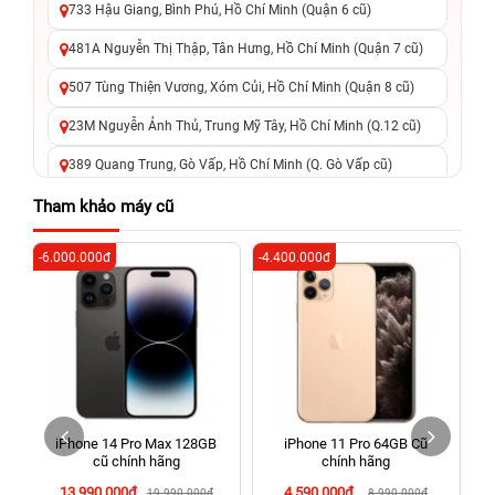
733 Hậu Giang, Bình Phú, Hồ Chí Minh (Quận 6 cũ)
481A Nguyễn Thị Thập, Tân Hưng, Hồ Chí Minh (Quận 7 cũ)
507 Tùng Thiện Vương, Xóm Củi, Hồ Chí Minh (Quận 8 cũ)
23M Nguyễn Ảnh Thủ, Trung Mỹ Tây, Hồ Chí Minh (Q.12 cũ)
389 Quang Trung, Gò Vấp, Hồ Chí Minh (Q. Gò Vấp cũ)
625 - 625A Âu Cơ, Tân Phú, Hồ Chí Minh (Quận Tân Phú cũ)
Tham khảo máy cũ
326 Lê Văn Việt, Tăng Nhơn Phú, Hồ Chí Minh (Q.9 TP. Thủ
-6.000.000đ
-4.400.000đ
-8
Đức cũ)
256 Võ Văn Ngân, Thủ Đức, Hồ Chí Minh (Bình Thọ, TP. Thủ
Đức Cũ)
70 Nguyễn An Ninh, Dĩ An, Hồ Chí Minh (Bình Dương Cũ)
24h Vũng Tàu: 162A Ba Cu, Vũng Tàu, Hồ Chí Minh (TP. Vũng
Tàu cũ)
iPhone 14 Pro Max 128GB
iPhone 11 Pro 64GB Cũ
198 Hoàng Văn Thụ, Tân Sơn Nhất, Hồ Chí Minh (Tân Bình
cũ chính hãng
chính hãng
cũ)
13.990.000đ
4.590.000đ
19.990.000đ
8.990.000đ