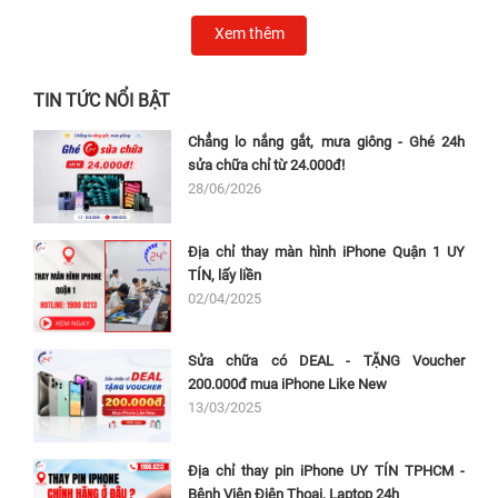
Xem thêm
TIN TỨC NỔI BẬT
Chẳng lo nắng gắt, mưa giông - Ghé 24h
sửa chữa chỉ từ 24.000đ!
28/06/2026
Địa chỉ thay màn hình iPhone Quận 1 UY
TÍN, lấy liền
02/04/2025
Sửa chữa có DEAL - TẶNG Voucher
200.000đ mua iPhone Like New
13/03/2025
Địa chỉ thay pin iPhone UY TÍN TPHCM -
Bệnh Viện Điện Thoại, Laptop 24h