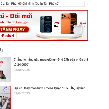
 Cơ, Tân Phú, Hồ Chí Minh (Quận Tân Phú cũ)
ệt, Tăng Nhơn Phú, Hồ Chí Minh (Q.9 TP. Thủ Đức cũ)
ân, Thủ Đức, Hồ Chí Minh (Bình Thọ, TP. Thủ Đức Cũ)
Ninh, Dĩ An, Hồ Chí Minh (Bình Dương Cũ)
 162A Ba Cu, Vũng Tàu, Hồ Chí Minh (TP. Vũng Tàu cũ)
 Thụ, Tân Sơn Nhất, Hồ Chí Minh (Tân Bình cũ)
ẬT
Chẳng lo nắng gắt, mưa giông - Ghé 24h sửa chữa chỉ
từ 24.000đ!
28/06/2026
Địa chỉ thay màn hình iPhone Quận 1 UY TÍN, lấy liền
02/04/2025