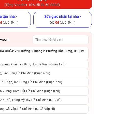
(Tặng Voucher 10% tối đa 50.000đ)
a tận nhà
Sửa giao nhận tại nhà
0đ
(dưới 5km)
Giá
0đ
(dưới 5km)
owroom
GB Cũ chính
iPhone 16 Pro Max 256GB Cũ
iPhone 14 Pro M
chính hãng
chính h
A CHỮA: 260 Đường 3 Tháng 2, Phường Hòa Hưng, TP.HCM
.290.000đ
23.490.000đ
27.999.000đ
16.490.000đ
2
 Quang Khải, Tân Định, Hồ Chí Minh (Quận 1 cũ)
, Bình Phú, Hồ Chí Minh (Quận 6 cũ)
suất, 0 phí
0 trả trước, 0 lãi suất, 0 phí
0 trả trước, 0 lãi
hị Thập, Tân Hưng, Hồ Chí Minh (Quận 7 cũ)
người thân
chuyển đổi, 0 gọi người thân
chuyển đổi, 0 gọi
n Vương, Xóm Củi, Hồ Chí Minh (Quận 8 cũ)
h Thủ, Trung Mỹ Tây, Hồ Chí Minh (Q.12 cũ)
ng, Gò Vấp, Hồ Chí Minh (Q. Gò Vấp cũ)