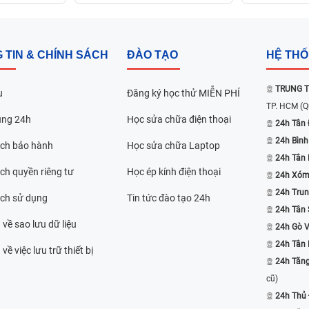
 TIN & CHÍNH SÁCH
ĐÀO TẠO
HỆ TH
TRUNG T
u
Đăng ký học thử MIỄN PHÍ
TP. HCM
(Q
ụng 24h
Học sửa chữa điện thoại
24h Tân 
24h Bình
ách bảo hành
Học sửa chữa Laptop
24h Tân
ch quyền riêng tư
Học ép kính điện thoại
24h Xóm
24h Trun
ách sử dụng
Tin tức đào tạo 24h
24h Tân 
 về sao lưu dữ liệu
24h Gò 
24h Tân
về việc lưu trữ thiết bị
24h Tăn
cũ)
24h Thủ