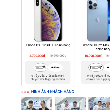
B Cũ chính
iPhone XS 512GB Cũ chính hãng
iPhone 13 Pro Max
chính hãn
90.000đ
4.790.000đ
10.990.000đ
10.990.000đ
16
t, 0 phí
0 trả trước, 0 lãi suất, 0 phí
0 trả trước, 0 lãi s
ười thân
chuyển đổi, 0 gọi người thân
chuyển đổi, 0 gọi n
HÌNH ẢNH KHÁCH HÀNG