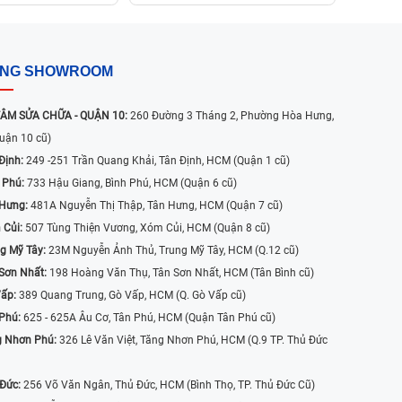
ỐNG SHOWROOM
ÂM SỬA CHỮA - QUẬN 10:
260 Đường 3 Tháng 2, Phường Hòa Hưng,
uận 10 cũ)
Định:
249 -251 Trần Quang Khải, Tân Định, HCM (Quận 1 cũ)
 Phú:
733 Hậu Giang, Bình Phú, HCM (Quận 6 cũ)
 Hưng:
481A Nguyễn Thị Thập, Tân Hưng, HCM (Quận 7 cũ)
 Củi:
507 Tùng Thiện Vương, Xóm Củi, HCM (Quận 8 cũ)
g Mỹ Tây:
23M Nguyễn Ảnh Thủ, Trung Mỹ Tây, HCM (Q.12 cũ)
Sơn Nhất:
198 Hoàng Văn Thụ, Tân Sơn Nhất, HCM (Tân Bình cũ)
Vấp:
389 Quang Trung, Gò Vấp, HCM (Q. Gò Vấp cũ)
 Phú:
625 - 625A Âu Cơ, Tân Phú, HCM (Quận Tân Phú cũ)
g Nhơn Phú:
326 Lê Văn Việt, Tăng Nhơn Phú, HCM (Q.9 TP. Thủ Đức
 Đức:
256 Võ Văn Ngân, Thủ Đức, HCM (Bình Thọ, TP. Thủ Đức Cũ)