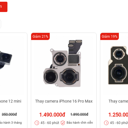
m
Giảm 21%
Giảm 19%
hone 12 mini
Thay camera iPhone 16 Pro Max
Thay came
1.490.000đ
1.250.0
350.000đ
1.890.000đ
45 - 60 phút
45 - 60 phú
ảo hành 3 tháng
Bảo hành vĩnh viễn