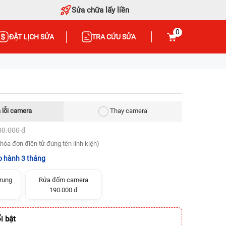
Sửa chữa lấy liền
0
ĐẶT LỊCH SỬA
TRA CỨU SỬA
 lỗi camera
Thay camera
00.000 đ
hóa đơn điện tử đúng tên linh kiện)
 hành 3 tháng
rung
Rửa đốm camera
190.000 đ
i bật