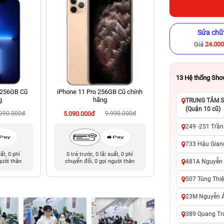
Sửa chữ
Giá
24.00
13
Hệ thống Sh
 256GB Cũ
iPhone 11 Pro 256GB Cũ chính
iPhone XS Max 512
g
hãng
hãng
TRUNG TÂM SỬ
(Quận 10 cũ)
.990.000đ
5.090.000đ
9.990.000đ
6.490.000đ
13
249 -251 Trần
733 Hậu Giang
uất, 0 phí
0 trả trước, 0 lãi suất, 0 phí
0 trả trước, 0 lãi 
481A Nguyễn T
gười thân
chuyển đổi, 0 gọi người thân
chuyển đổi, 0 gọi 
507 Tùng Thiệ
23M Nguyễn Ản
389 Quang Tru