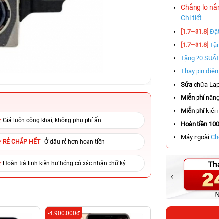
Chẳng lo nắ
Chi tiết
[1.7–31.8]
Đặt
[1.7–31.8]
Tặn
Tặng 20 SUẤ
Thay pin điệ
Sửa
chữa Lap
Miễn phí
nâng
Miễn phí
kiểm 
Giá luôn công khai, không phụ phí ẩn
Hoàn tiền 10
Máy ngoài
Ch
RẺ CHẤP HẾT
- Ở đâu rẻ hơn hoàn tiền
Hoàn trả linh kiện hư hỏng có xác nhận chữ ký
-4.900.000đ
-6.800.000đ