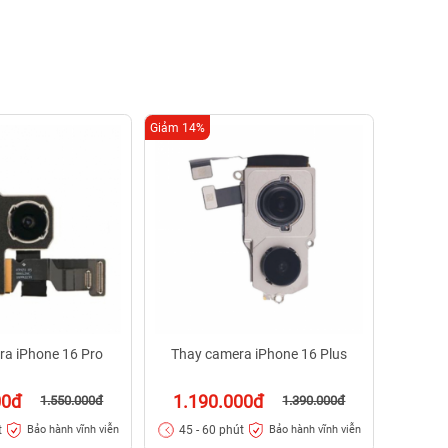
Giảm 14%
Giảm 32%
Thay 
34
30 - 
ra iPhone 16 Pro
Thay camera iPhone 16 Plus
00đ
1.190.000đ
1.550.000đ
1.390.000đ
t
45 - 60 phút
Bảo hành vĩnh viễn
Bảo hành vĩnh viễn