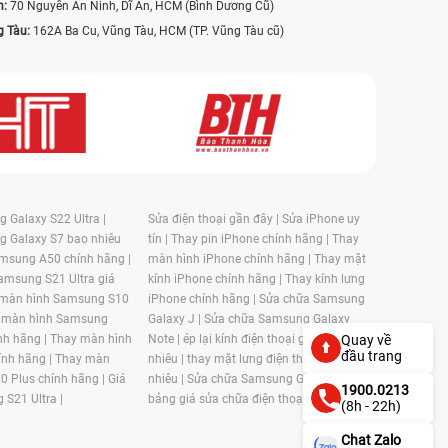
n:
70 Nguyễn An Ninh, Dĩ An, HCM (Bình Dương Cũ)
g Tàu:
162A Ba Cu, Vũng Tàu, HCM (TP. Vũng Tàu cũ)
 Galaxy S22 Ultra |
Sửa điện thoại gần đây |
Sửa iPhone uy
g Galaxy S7 bao nhiêu
tín |
Thay pin iPhone chính hãng |
Thay
msung A50 chính hãng |
màn hình iPhone chính hãng |
Thay mặt
amsung S21 Ultra giá
kính iPhone chính hãng |
Thay kính lưng
 màn hình Samsung S10
iPhone chính hãng |
Sửa chữa Samsung
 màn hình Samsung
Galaxy J |
Sửa chữa Samsung Galaxy
nh hãng |
Thay màn hình
Note |
ép lại kính điện thoại giá bao
Quay về
đầu trang
nh hãng |
Thay màn
nhiêu |
thay mặt lưng điện thoại giá bao
0 Plus chính hãng |
Giá
nhiêu |
Sửa chữa Samsung Galaxy S |
1900.0213
 S21 Ultra |
bảng giá sửa chữa điện thoại samsung |
(8h - 22h)
Chat Zalo