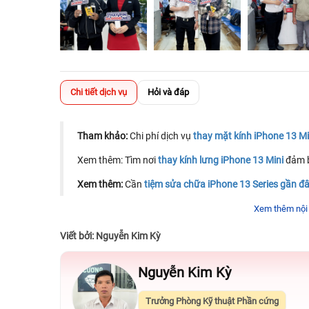
Chi tiết dịch vụ
Hỏi và đáp
Tham khảo:
Chi phí dịch vụ
thay mặt kính iPhone 13 Mi
Xem thêm: Tìm nơi
thay kính lưng iPhone 13 Mini
đảm b
Xem thêm:
Cần
tiệm sửa chữa iPhone 13 Series gần đ
Xem thêm:
Thay màn hình iPhone 13 Mini lấy ngay
gi
Xem thêm nội
qua đêm.
Viết bởi: Nguyễn Kim Kỳ
Xem thêm:
Máy iPhone hết pin nhanh, nóng máy, loạn
xử lý triệt để chỉ trong 1 lần.
Nguyễn Kim Kỳ
Trưởng Phòng Kỹ thuật Phần cứng