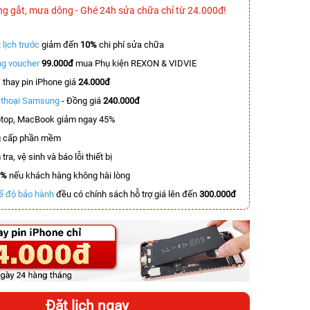
ng gắt, mưa dông - Ghé 24h sửa chữa chỉ từ 24.000đ!
 lịch trước
giảm đến
10%
chi phí sửa chữa
g voucher
99.000đ
mua Phụ kiện REXON & VIDVIE
T
thay pin iPhone giá
24.000đ
n thoại Samsung
- Đồng giá
240.000đ
top, MacBook giảm ngay 45%
 cấp phần mềm
tra, vệ sinh và báo lỗi thiết bị
0%
nếu khách hàng không hài lòng
ế độ bảo hành
đều có chính sách hỗ trợ giá lên đến
300.000đ
-4.509.000đ
-8.500.000đ
Đặt lịch ngay