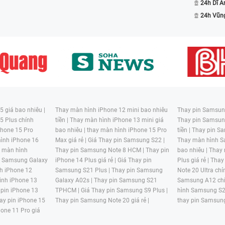
24h Dĩ A
24h Vũn
 giá bao nhiêu |
Thay màn hình iPhone 12 mini bao nhiêu
Thay pin Samsung
5 Plus chính
tiền |
Thay màn hình iPhone 13 mini giá
Thay pin Samsun
hone 15 Pro
bao nhiêu |
thay màn hình iPhone 15 Pro
tiền |
Thay pin Sa
ình iPhone 16
Max giá rẻ |
Giá Thay pin Samsung S22 |
Thay màn hình S
y màn hình
Thay pin Samsung Note 8 HCM |
Thay pin
bao nhiêu |
Thay
n Samsung Galaxy
iPhone 14 Plus giá rẻ |
Giá Thay pin
Plus giá rẻ |
Thay
h iPhone 12
Samsung S21 Plus |
Thay pin Samsung
Note 20 Ultra chí
ình iPhone 13
Galaxy A02s |
Thay pin Samsung S21
Samsung A12 chí
 pin iPhone 13
TPHCM |
Giá Thay pin Samsung S9 Plus |
hình Samsung S2
ay pin iPhone 15
Thay pin Samsung Note 20 giá rẻ |
thay pin Samsung
hone 11 Pro giá