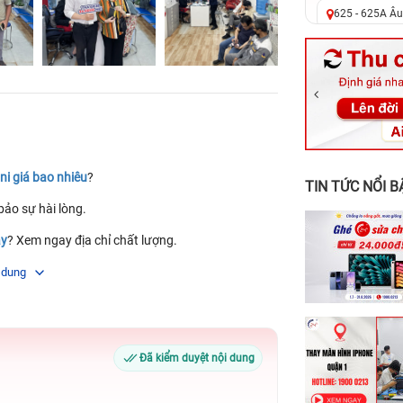
625 - 625A Âu
326 Lê Văn Vi
256 Võ Văn Ng
70 Nguyễn An 
24h Vũng Tàu:
198 Hoàng Văn
ni giá bao nhiêu
?
TIN TỨC NỔI B
ảo sự hài lòng.
ây
? Xem ngay địa chỉ chất lượng.
úp bạn sớm lấy lại máy mà không phải chờ đợi
 dung
 cảm ứng? Đã có dịch vụ
sửa điện thoại iPhone
Đã kiểm duyệt nội dung