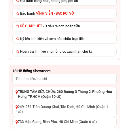
Giá luôn công khai, không phụ phí ẩn
Bảo hành
VĨNH VIỄN - BAO RƠI VỠ
RẺ CHẤP HẾT
- Ở đâu rẻ hơn hoàn tiền
Ký tên linh kiện và xem sửa chữa trực tiếp
Hoàn trả linh kiện hư hỏng có xác nhận chữ ký
13
Hệ thống Showroom
TRUNG TÂM SỬA CHỮA: 260 Đường 3 Tháng 2, Phường Hòa
Hưng, TP.HCM (Quận 10 cũ)
249 -251 Trần Quang Khải, Tân Định, Hồ Chí Minh (Quận 1
cũ)
733 Hậu Giang, Bình Phú, Hồ Chí Minh (Quận 6 cũ)