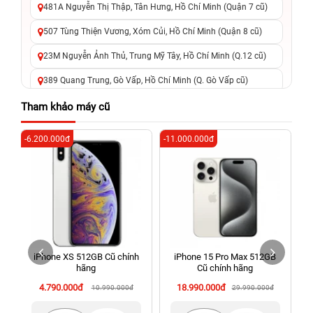
481A Nguyễn Thị Thập, Tân Hưng, Hồ Chí Minh (Quận 7 cũ)
507 Tùng Thiện Vương, Xóm Củi, Hồ Chí Minh (Quận 8 cũ)
23M Nguyễn Ảnh Thủ, Trung Mỹ Tây, Hồ Chí Minh (Q.12 cũ)
389 Quang Trung, Gò Vấp, Hồ Chí Minh (Q. Gò Vấp cũ)
625 - 625A Âu Cơ, Tân Phú, Hồ Chí Minh (Quận Tân Phú cũ)
Tham khảo máy cũ
326 Lê Văn Việt, Tăng Nhơn Phú, Hồ Chí Minh (Q.9 TP. Thủ
-6.200.000đ
-11.000.000đ
-4
Đức cũ)
256 Võ Văn Ngân, Thủ Đức, Hồ Chí Minh (Bình Thọ, TP. Thủ
Đức Cũ)
70 Nguyễn An Ninh, Dĩ An, Hồ Chí Minh (Bình Dương Cũ)
24h Vũng Tàu: 162A Ba Cu, Vũng Tàu, Hồ Chí Minh (TP. Vũng
Tàu cũ)
iPhone XS 512GB Cũ chính
iPhone 15 Pro Max 512GB
198 Hoàng Văn Thụ, Tân Sơn Nhất, Hồ Chí Minh (Tân Bình
hãng
Cũ chính hãng
cũ)
4.790.000đ
18.990.000đ
10.990.000đ
29.990.000đ