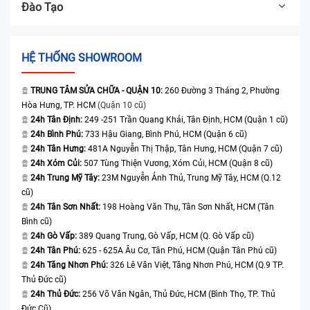
Đào Tạo
HỆ THỐNG SHOWROOM
TRUNG TÂM SỬA CHỮA - QUẬN 10:
260 Đường 3 Tháng 2, Phường
Hòa Hưng, TP. HCM
(Quận 10 cũ)
24h Tân Định:
249 -251 Trần Quang Khải, Tân Định, HCM (Quận 1 cũ)
24h Bình Phú:
733 Hậu Giang, Bình Phú, HCM (Quận 6 cũ)
24h Tân Hưng:
481A Nguyễn Thị Thập, Tân Hưng, HCM (Quận 7 cũ)
24h Xóm Củi:
507 Tùng Thiện Vương, Xóm Củi, HCM (Quận 8 cũ)
24h Trung Mỹ Tây:
23M Nguyễn Ảnh Thủ, Trung Mỹ Tây, HCM (Q.12
cũ)
24h Tân Sơn Nhất:
198 Hoàng Văn Thụ, Tân Sơn Nhất, HCM (Tân
Bình cũ)
24h Gò Vấp:
389 Quang Trung, Gò Vấp, HCM (Q. Gò Vấp cũ)
24h Tân Phú:
625 - 625A Âu Cơ, Tân Phú, HCM (Quận Tân Phú cũ)
24h Tăng Nhơn Phú:
326 Lê Văn Việt, Tăng Nhơn Phú, HCM (Q.9 TP.
Thủ Đức cũ)
24h Thủ Đức:
256 Võ Văn Ngân, Thủ Đức, HCM (Bình Thọ, TP. Thủ
Đức Cũ)