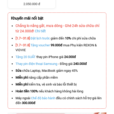
2.050.000 đ
Khuyến mãi nổi bật
Chẳng lo nắng gắt, mưa dông - Ghé 24h sửa chữa chỉ
từ 24.000đ!
Chi tiết
[1.7–31.8]
Đặt lịch trước
giảm đến
10%
chi phí sửa chữa
[1.7–31.8]
Tặng voucher
99.000đ
mua Phụ kiện REXON &
VIDVIE
Tặng 20 SUẤT
thay pin iPhone giá
24.000đ
Thay pin điện thoại Samsung
- Đồng giá
240.000đ
Sửa
chữa Laptop, MacBook giảm ngay 45%
Miễn phí
nâng cấp phần mềm
Miễn phí
kiểm tra, vệ sinh và báo lỗi thiết bị
Hoàn tiền 100%
nếu khách hàng không hài lòng
Máy ngoài
Chế độ bảo hành
đều có chính sách hỗ trợ giá lên
đến
300.000đ