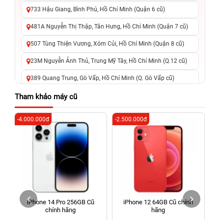
733 Hậu Giang, Bình Phú, Hồ Chí Minh (Quận 6 cũ)
481A Nguyễn Thị Thập, Tân Hưng, Hồ Chí Minh (Quận 7 cũ)
507 Tùng Thiện Vương, Xóm Củi, Hồ Chí Minh (Quận 8 cũ)
23M Nguyễn Ảnh Thủ, Trung Mỹ Tây, Hồ Chí Minh (Q.12 cũ)
389 Quang Trung, Gò Vấp, Hồ Chí Minh (Q. Gò Vấp cũ)
625 - 625A Âu Cơ, Tân Phú, Hồ Chí Minh (Quận Tân Phú cũ)
Tham khảo máy cũ
326 Lê Văn Việt, Tăng Nhơn Phú, Hồ Chí Minh (Q.9 TP. Thủ
-4.000.000đ
-2.500.000đ
-6
Đức cũ)
256 Võ Văn Ngân, Thủ Đức, Hồ Chí Minh (Bình Thọ, TP. Thủ
Đức Cũ)
70 Nguyễn An Ninh, Dĩ An, Hồ Chí Minh (Bình Dương Cũ)
24h Vũng Tàu: 162A Ba Cu, Vũng Tàu, Hồ Chí Minh (TP. Vũng
Tàu cũ)
iPhone 14 Pro 256GB Cũ
iPhone 12 64GB Cũ chính
198 Hoàng Văn Thụ, Tân Sơn Nhất, Hồ Chí Minh (Tân Bình
chính hãng
hãng
cũ)