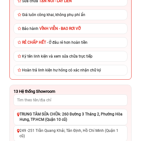
Sửa chữa
TẬN NƠI - LẤY LIỀN
Giá luôn công khai, không phụ phí ẩn
Bảo hành
VĨNH VIỄN - BAO RƠI VỠ
RẺ CHẤP HẾT
- Ở đâu rẻ hơn hoàn tiền
Ký tên linh kiện và xem sửa chữa trực tiếp
Hoàn trả linh kiện hư hỏng có xác nhận chữ ký
13
Hệ thống Showroom
TRUNG TÂM SỬA CHỮA: 260 Đường 3 Tháng 2, Phường Hòa
Hưng, TP.HCM (Quận 10 cũ)
249 -251 Trần Quang Khải, Tân Định, Hồ Chí Minh (Quận 1
cũ)