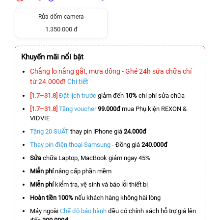
Rửa đốm camera
1.350.000 đ
Khuyến mãi nổi bật
Chẳng lo nắng gắt, mưa dông - Ghé 24h sửa chữa chỉ
từ 24.000đ!
Chi tiết
[1.7–31.8]
Đặt lịch trước
giảm đến
10%
chi phí sửa chữa
[1.7–31.8]
Tặng voucher
99.000đ
mua Phụ kiện REXON &
VIDVIE
Tặng 20 SUẤT
thay pin iPhone giá
24.000đ
Thay pin điện thoại Samsung
- Đồng giá
240.000đ
Sửa
chữa Laptop, MacBook giảm ngay 45%
Miễn phí
nâng cấp phần mềm
Miễn phí
kiểm tra, vệ sinh và báo lỗi thiết bị
Hoàn tiền 100%
nếu khách hàng không hài lòng
Máy ngoài
Chế độ bảo hành
đều có chính sách hỗ trợ giá lên