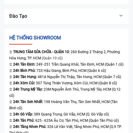
Đào Tạo
HỆ THỐNG SHOWROOM
TRUNG TÂM SỬA CHỮA - QUẬN 10:
260 Đường 3 Tháng 2, Phường
Hòa Hưng, TP. HCM
(Quận 10 cũ)
24h Tân Định:
249 -251 Trần Quang Khải, Tân Định, HCM (Quận 1 cũ)
24h Bình Phú:
733 Hậu Giang, Bình Phú, HCM (Quận 6 cũ)
24h Tân Hưng:
481A Nguyễn Thị Thập, Tân Hưng, HCM (Quận 7 cũ)
24h Xóm Củi:
507 Tùng Thiện Vương, Xóm Củi, HCM (Quận 8 cũ)
24h Trung Mỹ Tây:
23M Nguyễn Ảnh Thủ, Trung Mỹ Tây, HCM (Q.12
cũ)
24h Tân Sơn Nhất:
198 Hoàng Văn Thụ, Tân Sơn Nhất, HCM (Tân
Bình cũ)
24h Gò Vấp:
389 Quang Trung, Gò Vấp, HCM (Q. Gò Vấp cũ)
24h Tân Phú:
625 - 625A Âu Cơ, Tân Phú, HCM (Quận Tân Phú cũ)
24h Tăng Nhơn Phú:
326 Lê Văn Việt, Tăng Nhơn Phú, HCM (Q.9 TP.
Thủ Đức cũ)