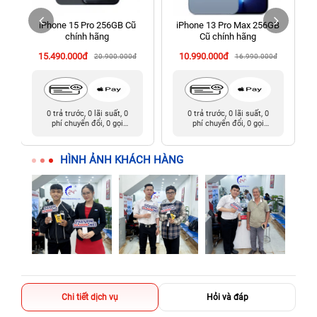
Tàu cũ)
iPhone 15 Pro 256GB Cũ
iPhone 13 Pro Max 256GB
198 Hoàng Văn Thụ, Tân Sơn Nhất, Hồ Chí Minh (Tân Bình
chính hãng
Cũ chính hãng
cũ)
15.490.000đ
10.990.000đ
20.900.000đ
16.990.000đ
0 trả trước, 0 lãi suất, 0
0 trả trước, 0 lãi suất, 0
phí chuyển đổi, 0 gọi
phí chuyển đổi, 0 gọi
người thân
người thân
HÌNH ẢNH KHÁCH HÀNG
Chi tiết dịch vụ
Hỏi và đáp