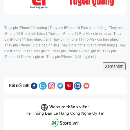
động không ổn định. Thậm chí, một số chức năng như
lấy nét tự động hay chức năng zoom có thể chậm
hoặc không chính xác, buộc người dùng phải thay
camera để phục hồi chất lượng hình ảnh.
Thay pin iPhone 13 thường |
Thay pin iPhone 16 Plus chính hãng |
Thay pin
iPhone 16 Pro chính hãng |
Thay pin iPhone 16 Pro Max chính hãng |
Thay
pin iPhone 11 bao nhiêu tiền |
Thay pin iPhone 11 Pro Max giá bao nhiêu |
Thay pin iPhone 12 giá bao nhiêu |
Thay pin iPhone 12 Pro chính hãng |
Thay
pin iPhone 12 Pro Max giá rẻ |
Thay pin iPhone 12 Mini giá rẻ |
Thay pin
iPhone 14 Pro Max giá rẻ |
Thay pin iPhone 13 Mini giá rẻ |
Xem thêm
Kết nối 24h:
Website thành viên:
Hệ Thống Bán Lẻ Hàng Công Nghệ Uy Tín
- Thiết bị hoạt động trong điều kiện thời tiết hoặc môi
trường không thuận lợi:
Bụi bẩn, nhiệt độ quá cao hoặc