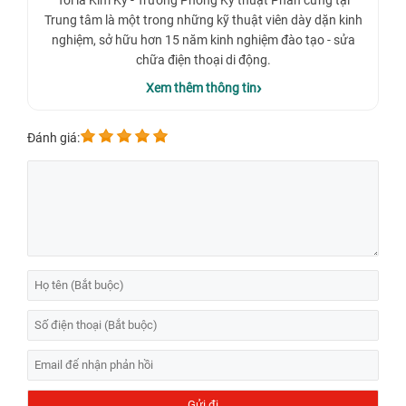
Tôi là Kim Kỳ - Trưởng Phòng Kỹ thuật Phần cứng tại
sửa chữa uy tín là lựa chọn tối ưu. Sử dụng linh kiện
Trung tâm là một trong những kỹ thuật viên dày dặn kinh
chất lượng và được thực hiện bởi kỹ thuật viên chuyên
nghiệm, sở hữu hơn 15 năm kinh nghiệm đào tạo - sửa
nghiệp sẽ giúp khôi phục khả năng chụp ảnh sắc nét,
chữa điện thoại di động.
ổn định và đảm bảo thiết bị hoạt động bền bỉ lâu dài.
Xem thêm thông tin
Đánh giá:
Địa chỉ thay camera iPhone Air uy tín tại TP. Hồ
Chí Minh