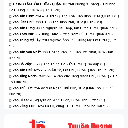
TRUNG TÂM SỬA CHỮA - QUẬN 10:
260 Đường 3 Tháng 2, Phường
model không có khả năng chống nước hoàn toàn, chỉ
Hòa Hưng, TP. HCM
(Quận 10 cũ)
một lượng nhỏ nước len lỏi vào khe hở cũng có thể gây
24h Tân Định:
249 -251 Trần Quang Khải, Tân Định, HCM (Quận 1 cũ)
hư hỏng lâu dài.
24h Bình Phú:
733 Hậu Giang, Bình Phú, HCM (Quận 6 cũ)
24h Tân Hưng:
481A Nguyễn Thị Thập, Tân Hưng, HCM (Quận 7 cũ)
- Lỗi phần mềm hoặc xung đột ứng dụng:
Một số ứng
24h Xóm Củi:
507 Tùng Thiện Vương, Xóm Củi, HCM (Quận 8 cũ)
dụng không tương thích với hệ điều hành iOS hoặc lỗi
24h Trung Mỹ Tây:
23M Nguyễn Ảnh Thủ, Trung Mỹ Tây, HCM (Q.12
trong phần mềm camera có thể khiến camera treo,
cũ)
không phản hồi hoặc hiển thị màn hình đen khi mở.
24h Tân Sơn Nhất:
198 Hoàng Văn Thụ, Tân Sơn Nhất, HCM (Tân
Trường hợp này thường xảy ra sau khi cập nhật hệ
Bình cũ)
24h Gò Vấp:
389 Quang Trung, Gò Vấp, HCM (Q. Gò Vấp cũ)
điều hành hoặc cài đặt ứng dụng mới. Người dùng có
24h Tân Phú:
625 - 625A Âu Cơ, Tân Phú, HCM (Quận Tân Phú cũ)
thể thử khởi động lại máy, cập nhật phần mềm hoặc
24h Tăng Nhơn Phú:
326 Lê Văn Việt, Tăng Nhơn Phú, HCM (Q.9 TP.
khôi phục cài đặt gốc trước khi mang thiết bị đi kiểm
Thủ Đức cũ)
tra để loại trừ nguyên nhân phần mềm.
24h Thủ Đức:
256 Võ Văn Ngân, Thủ Đức, HCM (Bình Thọ, TP. Thủ
Đức Cũ)
- Linh kiện xuống cấp do sử dụng lâu dài:
Sau một thời
24h Dĩ An:
70 Nguyễn An Ninh, Dĩ An, HCM (Bình Dương Cũ)
gian dài sử dụng, các linh kiện như cảm biến hình ảnh,
24h Vũng Tàu:
162A Ba Cu, Vũng Tàu, HCM (TP. Vũng Tàu cũ)
ống kính, mô-đun lấy nét hoặc bộ phận chống rung có
thể bị hao mòn tự nhiên. Tình trạng này dẫn đến hình
ảnh bị giảm độ sắc nét, mất chi tiết hoặc camera hoạt