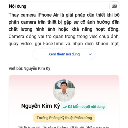
Nội dung
Thay camera iPhone Air là giải pháp cần thiết khi bộ
phận camera trên thiết bị gặp sự cố ảnh hưởng đến
chất lượng hình ảnh hoặc khả năng hoạt động.
Camera đóng vai trò quan trọng trong việc chụp ảnh,
quay video, gọi FaceTime và nhận diện khuôn mặt,
giúp người dùng iPhone Air có trải nghiệm trọn vẹn
Xem thêm nội dung
hơn. Tuy nhiên, trong quá trình sử dụng, camera có thể
gặp phải các lỗi như hình ảnh bị mờ, mất nét, không
Viết bởi: Nguyễn Kim Kỳ
khởi động được ứng dụng hoặc hiển thị màn hình đen.
Nguyên nhân có thể đến từ cả phần mềm và phần
cứng, ví dụ như xung đột ứng dụng, lỗi iOS, bụi bẩn
bám trên ống kính, hoặc hư hại do rơi vỡ.
Trong những trường hợp nhẹ, người dùng có thể tự
Nguyễn Kim Kỳ
Đã kiểm duyệt nội dung
khắc phục bằng cách khởi động lại thiết bị, cập nhật
phần mềm hoặc vệ sinh ống kính. Tuy nhiên, nếu sự cố
Trưởng Phòng Kỹ thuật Phần cứng
vẫn tiếp diễn, việc thay camera iPhone Air tại trung tâm