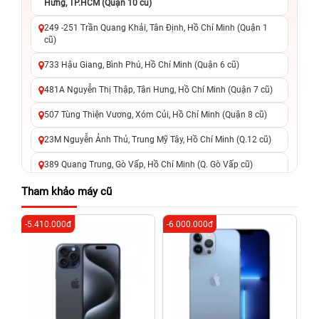
Hưng, TP.HCM (Quận 10 cũ)
249 -251 Trần Quang Khải, Tân Định, Hồ Chí Minh (Quận 1
cũ)
733 Hậu Giang, Bình Phú, Hồ Chí Minh (Quận 6 cũ)
481A Nguyễn Thị Thập, Tân Hưng, Hồ Chí Minh (Quận 7 cũ)
507 Tùng Thiện Vương, Xóm Củi, Hồ Chí Minh (Quận 8 cũ)
23M Nguyễn Ảnh Thủ, Trung Mỹ Tây, Hồ Chí Minh (Q.12 cũ)
389 Quang Trung, Gò Vấp, Hồ Chí Minh (Q. Gò Vấp cũ)
625 - 625A Âu Cơ, Tân Phú, Hồ Chí Minh (Quận Tân Phú cũ)
Tham khảo máy cũ
326 Lê Văn Việt, Tăng Nhơn Phú, Hồ Chí Minh (Q.9 TP. Thủ
-5.410.000đ
-6.000.000đ
-7
Đức cũ)
256 Võ Văn Ngân, Thủ Đức, Hồ Chí Minh (Bình Thọ, TP. Thủ
Đức Cũ)
70 Nguyễn An Ninh, Dĩ An, Hồ Chí Minh (Bình Dương Cũ)
24h Vũng Tàu: 162A Ba Cu, Vũng Tàu, Hồ Chí Minh (TP. Vũng