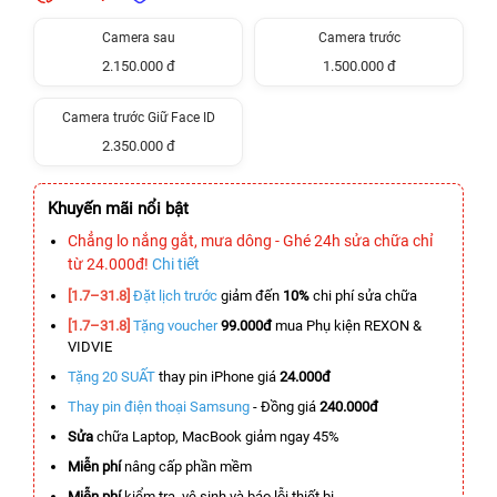
Camera sau
Camera trước
2.150.000 đ
1.500.000 đ
Camera trước Giữ Face ID
2.350.000 đ
Khuyến mãi nổi bật
Chẳng lo nắng gắt, mưa dông - Ghé 24h sửa chữa chỉ
từ 24.000đ!
Chi tiết
[1.7–31.8]
Đặt lịch trước
giảm đến
10%
chi phí sửa chữa
[1.7–31.8]
Tặng voucher
99.000đ
mua Phụ kiện REXON &
VIDVIE
Tặng 20 SUẤT
thay pin iPhone giá
24.000đ
Thay pin điện thoại Samsung
- Đồng giá
240.000đ
Sửa
chữa Laptop, MacBook giảm ngay 45%
Miễn phí
nâng cấp phần mềm
Miễn phí
kiểm tra, vệ sinh và báo lỗi thiết bị