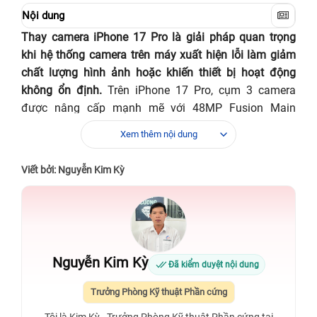
Nội dung
Thay camera iPhone 17 Pro là giải pháp quan trọng
khi hệ thống camera trên máy xuất hiện lỗi làm giảm
chất lượng hình ảnh hoặc khiến thiết bị hoạt động
không ổn định.
Trên iPhone 17 Pro, cụm 3 camera
được nâng cấp mạnh mẽ với 48MP Fusion Main
(24mm, khẩu độ ƒ/1.78), 48MP Fusion Ultra Wide
Xem thêm nội dung
(13mm, khẩu độ ƒ/2.2) và 48MP Fusion Telephoto
(100mm khẩu độ ƒ/2.8), hỗ trợ chống rung quang học
Viết bởi: Nguyễn Kim Kỳ
dịch chuyển cảm biến thế hệ mới, zoom quang học và
quay video ProRes. Vì vậy, bất cứ trục trặc nào cũng
ảnh hưởng trực tiếp đến chất lượng hình ảnh và trải
nghiệm sử dụng. Trong quá trình dùng máy, người
dùng có thể gặp các dấu hiệu như ảnh chụp bị nhiễu,
Nguyễn Kim Kỳ
Đã kiểm duyệt nội dung
không thể lấy nét, ứng dụng camera tự thoát, hoặc
màn hình chỉ hiển thị màu đen khi mở camera. Những
Trưởng Phòng Kỹ thuật Phần cứng
vấn đề này có thể bắt nguồn từ lỗi phần mềm, linh kiện