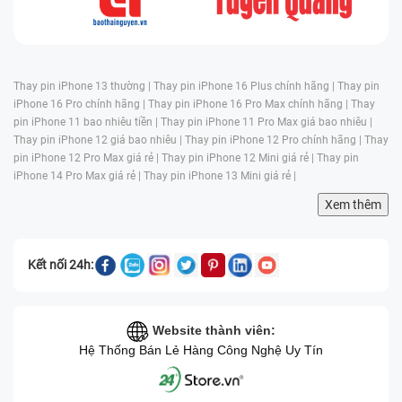
các trường hợp tiêu chuẩn, nhưng hoàn toàn không
phải là lớp bảo vệ tuyệt đối. Trong thực tế, hơi ẩm từ
môi trường, mồ hôi tay, nước mưa hoặc hơi nước trong
phòng tắm có thể len vào các khe hở nhỏ quanh mô-
Thay pin iPhone 13 thường |
Thay pin iPhone 16 Plus chính hãng |
Thay pin
đun camera. Theo thời gian, độ ẩm tích tụ sẽ làm oxy
iPhone 16 Pro chính hãng |
Thay pin iPhone 16 Pro Max chính hãng |
Thay
hóa bảng mạch, gây ăn mòn chân kết nối hoặc làm lớp
pin iPhone 11 bao nhiêu tiền |
Thay pin iPhone 11 Pro Max giá bao nhiêu |
Thay pin iPhone 12 giá bao nhiêu |
Thay pin iPhone 12 Pro chính hãng |
Thay
phủ chống phản chiếu trên ống kính bị hỏng. Một khi
pin iPhone 12 Pro Max giá rẻ |
Thay pin iPhone 12 Mini giá rẻ |
Thay pin
linh kiện đã bị tác động bởi hơi ẩm, nếu bị ảnh hưởng
iPhone 14 Pro Max giá rẻ |
Thay pin iPhone 13 Mini giá rẻ |
nặng, việc thay mới sẽ cần thiết để hệ thống camera có
Xem thêm
thể hoạt động mượt mà trở lại.
- Ống kính bị bám bẩn hoặc trầy xước nặng:
Trong quá
Kết nối 24h:
trình sử dụng hằng ngày, mặt kính camera rất dễ tiếp
xúc với nhiều tác nhân gây tổn hại như bụi mịn, vật
nhọn, chìa khóa hay bề mặt sần khi đặt máy úp xuống.
Website thành viên:
Ngoài ra, việc lau ống kính bằng quần áo hoặc khăn
Hệ Thống Bán Lẻ Hàng Công Nghệ Uy Tín
không phù hợp có thể tạo ra các vết xước nhỏ tích tụ
theo thời gian. Khi các vết xước trở nên sâu hoặc lan