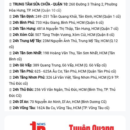
2. Nguyên nhân dẫn đến tình trạng cần thay camera
TRUNG TÂM SỬA CHỮA - QUẬN 10:
260 Đường 3 Tháng 2, Phường
iPhone 17 Pro
Hòa Hưng, TP. HCM
(Quận 10 cũ)
24h Tân Định:
249 -251 Trần Quang Khải, Tân Định, HCM (Quận 1 cũ)
- Rơi rớt hoặc va chạm mạnh:
Mặc dù iPhone 17 Pro
24h Bình Phú:
733 Hậu Giang, Bình Phú, HCM (Quận 6 cũ)
được hoàn thiện với khung viền cứng cáp và cụm
24h Tân Hưng:
481A Nguyễn Thị Thập, Tân Hưng, HCM (Quận 7 cũ)
24h Xóm Củi:
507 Tùng Thiện Vương, Xóm Củi, HCM (Quận 8 cũ)
camera được gia cố tốt hơn so với các thế hệ trước, tác
24h Trung Mỹ Tây:
23M Nguyễn Ảnh Thủ, Trung Mỹ Tây, HCM (Q.12
động vật lý mạnh vẫn là nguyên nhân hàng đầu gây
cũ)
hư hại camera. Khi thiết bị bị rơi từ độ cao, bị đè nặng
24h Tân Sơn Nhất:
198 Hoàng Văn Thụ, Tân Sơn Nhất, HCM (Tân
trong balo hoặc va đập trong quá trình sử dụng, lực
Bình cũ)
tác động có thể làm mô-đun camera bị dịch chuyển
24h Gò Vấp:
389 Quang Trung, Gò Vấp, HCM (Q. Gò Vấp cũ)
24h Tân Phú:
625 - 625A Âu Cơ, Tân Phú, HCM (Quận Tân Phú cũ)
khỏi vị trí chuẩn, kính bảo vệ bị nứt hoặc các linh kiện
24h Tăng Nhơn Phú:
326 Lê Văn Việt, Tăng Nhơn Phú, HCM (Q.9 TP.
vi mô bên trong bị ảnh hưởng. Những tác động này
Thủ Đức cũ)
thường không thể thấy ngay bằng mắt thường, nhưng
24h Thủ Đức:
256 Võ Văn Ngân, Thủ Đức, HCM (Bình Thọ, TP. Thủ
lại gây tổn thương lâu dài đến hệ thống camera, buộc
Đức Cũ)
người dùng phải thay thế để đảm bảo khả năng quay
24h Dĩ An:
70 Nguyễn An Ninh, Dĩ An, HCM (Bình Dương Cũ)
chụp ổn định như ban đầu.
24h Vũng Tàu:
162A Ba Cu, Vũng Tàu, HCM (TP. Vũng Tàu cũ)
- Hơi ẩm xâm nhập vào cụm camera:
Khả năng chống
nước của iPhone 17 Pro chỉ đảm bảo an toàn trong