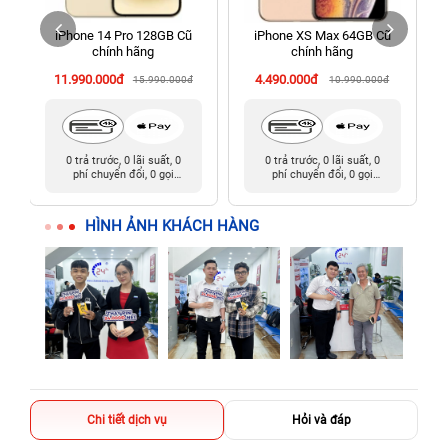
Tàu cũ)
iPhone 14 Pro 128GB Cũ
iPhone XS Max 64GB Cũ
198 Hoàng Văn Thụ, Tân Sơn Nhất, Hồ Chí Minh (Tân Bình
chính hãng
chính hãng
cũ)
11.990.000đ
4.490.000đ
15.990.000đ
10.990.000đ
0 trả trước, 0 lãi suất, 0
0 trả trước, 0 lãi suất, 0
phí chuyển đổi, 0 gọi
phí chuyển đổi, 0 gọi
người thân
người thân
HÌNH ẢNH KHÁCH HÀNG
Chi tiết dịch vụ
Hỏi và đáp