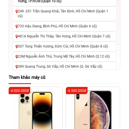
Hưng, TP.HCM (Quận 10 cũ)
249 -251 Trần Quang Khải, Tân Định, Hồ Chí Minh (Quận 1
cũ)
733 Hậu Giang, Bình Phú, Hồ Chí Minh (Quận 6 cũ)
481A Nguyễn Thị Thập, Tân Hưng, Hồ Chí Minh (Quận 7 cũ)
507 Tùng Thiện Vương, Xóm Củi, Hồ Chí Minh (Quận 8 cũ)
23M Nguyễn Ảnh Thủ, Trung Mỹ Tây, Hồ Chí Minh (Q.12 cũ)
389 Quang Trung, Gò Vấp, Hồ Chí Minh (Q. Gò Vấp cũ)
625 - 625A Âu Cơ, Tân Phú, Hồ Chí Minh (Quận Tân Phú cũ)
Tham khảo máy cũ
326 Lê Văn Việt, Tăng Nhơn Phú, Hồ Chí Minh (Q.9 TP. Thủ
-4.000.000đ
-6.500.000đ
-5
Đức cũ)
256 Võ Văn Ngân, Thủ Đức, Hồ Chí Minh (Bình Thọ, TP. Thủ
Đức Cũ)
70 Nguyễn An Ninh, Dĩ An, Hồ Chí Minh (Bình Dương Cũ)
24h Vũng Tàu: 162A Ba Cu, Vũng Tàu, Hồ Chí Minh (TP. Vũng