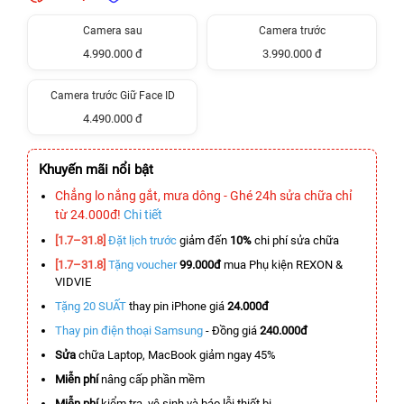
Camera sau
Camera trước
4.990.000 đ
3.990.000 đ
Camera trước Giữ Face ID
4.490.000 đ
Khuyến mãi nổi bật
Chẳng lo nắng gắt, mưa dông - Ghé 24h sửa chữa chỉ
từ 24.000đ!
Chi tiết
[1.7–31.8]
Đặt lịch trước
giảm đến
10%
chi phí sửa chữa
[1.7–31.8]
Tặng voucher
99.000đ
mua Phụ kiện REXON &
VIDVIE
Tặng 20 SUẤT
thay pin iPhone giá
24.000đ
Thay pin điện thoại Samsung
- Đồng giá
240.000đ
Sửa
chữa Laptop, MacBook giảm ngay 45%
Miễn phí
nâng cấp phần mềm
Miễn phí
kiểm tra, vệ sinh và báo lỗi thiết bị