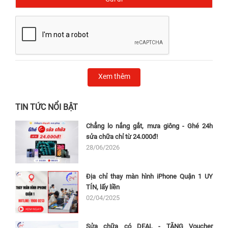
Xem thêm
TIN TỨC NỔI BẬT
Chẳng lo nắng gắt, mưa giông - Ghé 24h
sửa chữa chỉ từ 24.000đ!
Địa chỉ thay camera iPhone 17 Pro uy tín tại
28/06/2026
TP. Hồ Chí Minh
Địa chỉ thay màn hình iPhone Quận 1 UY
1. Thời gian và chi phí dịch vụ tại Bệnh Viện Điện Thoại,
TÍN, lấy liền
02/04/2025
Laptop 24h
Bệnh Viện Điện Thoại, Laptop 24h
hiện là một trong
Sửa chữa có DEAL - TẶNG Voucher