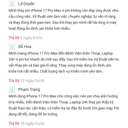
Bảo
Lê Duyên
✅Thay Pin iPhone 17 Pro Max
⌛15 - 30
Liên hệ
hành 12
Mình thay pin iPhone 17 Pro Max vì pin không còn đáp ứng được nhu
Best
phút
tháng
cầu công việc. Kỹ thuật viên làm việc chuyên nghiệp, tư vấn rõ ràng
và thay đúng thời gian hẹn. Sau khi thay pin mình rất hài lòng vì máy
Bảo
✅Thay Pin iPhone 17 Pro Max
⌛15 - 30
hoạt động ổn định, pin khỏe hơn nhiều.
Liên hệ
hành 15
Pisen
phút
tháng
Trả lời
5 ngày trước
Bảo
Đỗ Hoa
✅Hao Pin trên Main iPhone 17 Pro
Liên hệ
⌛24 giờ
hành 6
Max
Mình mang iPhone 17 Pro Max đến Bệnh Viện Điện Thoại, Laptop
tháng
24h vì pin tụt nhanh dù mới sạc đầy. Sau khi kiểm tra, kỹ thuật viên tư
vấn thay pin và báo giá rõ ràng. Thay xong máy dùng ổn định, pin
Lưu ý:
khỏe hơn rất nhiều. Chất lượng dịch vụ khiến mình yên tâm.
Giá trên đã bao gồm công thợ, không phát sinh thêm bất kỳ chi
phí khác
Trả lời
12 ngày trước
Áp dụng nhiều chương trình khuyến mãi trên cùng 1 hóa đơn
Phạm Trang
Giá trên có thể thay đổi theo tùy thời điểm, quý khách vui lòng
Mình dùng iPhone 17 Pro Max cho công việc nên pin chai ảnh hưởng
xem ở trên để cập nhật giá mới nhất
(quan trọng).
khá nhiều. Đến Bệnh Viện Điện Thoại, Laptop 24h thay pin thấy kỹ
thuật thao tác cẩn thận, có kiểm tra lại đầy đủ trước khi giao máy. Pin
dùng rất tốt, đáng để tin tưởng.
Trả lời
18 ngày trước