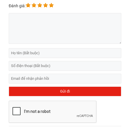
Đánh giá:
Dịch vụ thay iPhone 17 Pro Max bao nhiêu?
Hiện tại dịch vụ thay iPhone 17 Pro Max tại trung tâm Bệnh Viện Điện
Thoại, Laptop 24h chỉ từ 2.000.000đ với thời gian bảo hành lên đến
15 tháng.
Bảng giá dịch vụ thay pin iPhone 17 Pro Max
THỜI
BẢO
DỊCH VỤ
GIÁ
GIAN SỬA
HÀNH
CHỮA
Bảo
✅Thay Pin iPhone 17 Pro Max
⌛15 - 30
Liên hệ
hành 12
Chính Hãng Apple Like New
phút
tháng
Bảo
✅Thay Pin iPhone 17 Pro Max
⌛15 - 30
⭐2.000.000đ
hành 12
New
phút
tháng