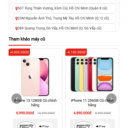
507 Tùng Thiện Vương, Xóm Củi, Hồ Chí Minh (Quận 8 cũ)
23M Nguyễn Ảnh Thủ, Trung Mỹ Tây, Hồ Chí Minh (Q.12 cũ)
389 Quang Trung, Gò Vấp, Hồ Chí Minh (Q. Gò Vấp cũ)
625 - 625A Âu Cơ, Tân Phú, Hồ Chí Minh (Quận Tân Phú cũ)
Tham khảo máy cũ
326 Lê Văn Việt, Tăng Nhơn Phú, Hồ Chí Minh (Q.9 TP. Thủ
-4.000.000đ
-4.100.000đ
-4
Đức cũ)
256 Võ Văn Ngân, Thủ Đức, Hồ Chí Minh (Bình Thọ, TP. Thủ
Đức Cũ)
70 Nguyễn An Ninh, Dĩ An, Hồ Chí Minh (Bình Dương Cũ)
24h Vũng Tàu: 162A Ba Cu, Vũng Tàu, Hồ Chí Minh (TP. Vũng
Tàu cũ)
iPhone 13 128GB Cũ chính
iPhone 11 256GB Cũ chính
198 Hoàng Văn Thụ, Tân Sơn Nhất, Hồ Chí Minh (Tân Bình
hãng
hãng
cũ)
6.990.000đ
4.890.000đ
10.990.000đ
8.990.000đ