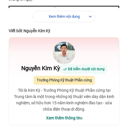
⭐️Dịch vụ
✅ Thay pin iPhone 17 Pro Max
Xem thêm nội dung
⭐️ Linh kiện
✅ Đạt chuẩn
⭐️ Thời gian sửa chữa
✅ 15 - 60 phút
Viết bởi: Nguyễn Kim Kỳ
⭐️ Thời gian bảo hành
✅ 3 - 15 tháng
⭐️ Thời gian làm việc
✅ 08:00 - 21:00 mỗi ngày
⭐️ Hotline
✅ 1900 0213
Nguyễn Kim Kỳ
Đã kiểm duyệt nội dung
Trưởng Phòng Kỹ thuật Phần cứng
Tôi là Kim Kỳ - Trưởng Phòng Kỹ thuật Phần cứng tại
Trung tâm là một trong những kỹ thuật viên dày dặn kinh
nghiệm, sở hữu hơn 15 năm kinh nghiệm đào tạo - sửa
chữa điện thoại di động.
Xem thêm thông tin