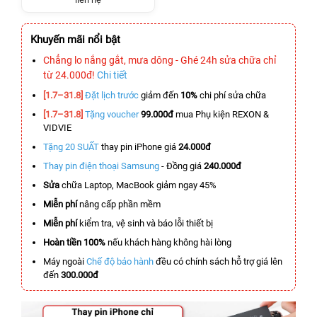
Khuyến mãi nổi bật
Chẳng lo nắng gắt, mưa dông - Ghé 24h sửa chữa chỉ
từ 24.000đ!
Chi tiết
[1.7–31.8]
Đặt lịch trước
giảm đến
10%
chi phí sửa chữa
[1.7–31.8]
Tặng voucher
99.000đ
mua Phụ kiện REXON &
VIDVIE
Tặng 20 SUẤT
thay pin iPhone giá
24.000đ
Thay pin điện thoại Samsung
- Đồng giá
240.000đ
Sửa
chữa Laptop, MacBook giảm ngay 45%
Miễn phí
nâng cấp phần mềm
Miễn phí
kiểm tra, vệ sinh và báo lỗi thiết bị
Hoàn tiền 100%
nếu khách hàng không hài lòng
Máy ngoài
Chế độ bảo hành
đều có chính sách hỗ trợ giá lên
đến
300.000đ