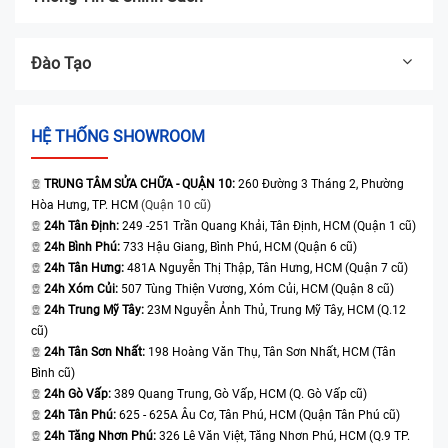
Đào Tạo
HỆ THỐNG SHOWROOM
Nếu bạn gặp từ 2-3 dấu hiệu trên, đặc biệt khi dung lượng pin dưới
80%, hãy kiểm tra tình trạng pin và cân nhắc
thay pin iPhone 17 Pro
TRUNG TÂM SỬA CHỮA - QUẬN 10:
260 Đường 3 Tháng 2, Phường
Max
tại trung tâm uy tín để khôi phục thời lượng sử dụng như mới.
Thay pin chính hãng sẽ giúp máy hoạt động ổn định, tránh rủi ro nóng
Hòa Hưng, TP. HCM
(Quận 10 cũ)
máy hoặc hỏng linh kiện khác.
24h Tân Định:
249 -251 Trần Quang Khải, Tân Định, HCM (Quận 1 cũ)
24h Bình Phú:
733 Hậu Giang, Bình Phú, HCM (Quận 6 cũ)
Nguyên nhân làm cho pin iPhone 17 Pro Max bị
24h Tân Hưng:
481A Nguyễn Thị Thập, Tân Hưng, HCM (Quận 7 cũ)
hỏng
24h Xóm Củi:
507 Tùng Thiện Vương, Xóm Củi, HCM (Quận 8 cũ)
24h Trung Mỹ Tây:
23M Nguyễn Ảnh Thủ, Trung Mỹ Tây, HCM (Q.12
Nguyên nhân chủ yếu làm điện thoại iPhone 17 Pro Max thường xuất
cũ)
phát từ thói quen sử dụng không cẩn thận của người dùng. Dưới đây
24h Tân Sơn Nhất:
198 Hoàng Văn Thụ, Tân Sơn Nhất, HCM (Tân
là các nguyên nhân chính gây hỏng thường gặp:
Bình cũ)
24h Gò Vấp:
389 Quang Trung, Gò Vấp, HCM (Q. Gò Vấp cũ)
Điện thoại bị rơi, va đập mạnh
: Điện thoại bị rơi là lý do phổ biến
24h Tân Phú:
625 - 625A Âu Cơ, Tân Phú, HCM (Quận Tân Phú cũ)
nhất khi nhiều người hiện nay vẫn còn bất cẩn trong lúc sử dụng
24h Tăng Nhơn Phú:
326 Lê Văn Việt, Tăng Nhơn Phú, HCM (Q.9 TP.
thiết bị. Điều này làm cho điện thoại bị va đập gây hỏng hóc gần