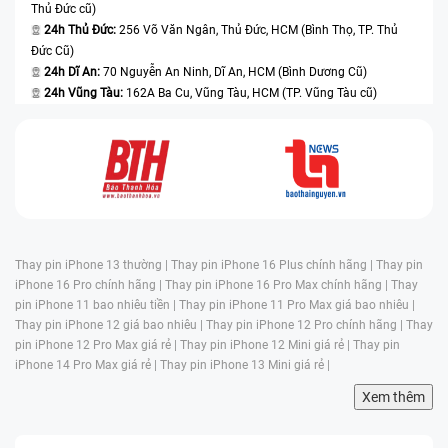
Thủ Đức cũ)
như toàn bộ điện thoại và có cả viên pin trong đó.
24h Thủ Đức:
256 Võ Văn Ngân, Thủ Đức, HCM (Bình Thọ, TP. Thủ
Pin vượt quá chu kỳ sạc pin
: Tất cả viên pin của các dòng iPhone
Đức Cũ)
chỉ chịu được khoảng 500-1000 chu kỳ sạc đầy trước khi dung
24h Dĩ An:
70 Nguyễn An Ninh, Dĩ An, HCM (Bình Dương Cũ)
lượng giảm xuống dưới 80%. Việc thường xuyên sạc khi điện thoại
đã tắt nguồn sẽ đẩy nhanh quá trình chai.
24h Vũng Tàu:
162A Ba Cu, Vũng Tàu, HCM (TP. Vũng Tàu cũ)
Sử dụng phụ kiện sạc kém chất lượng
: Bộ cáp sạc không chính
hãng gây dao động điện áp, dẫn đến hỏng IC hiển thị, bo nguồn,
chai pin nhanh. Một số trường hợp còn gây nóng máy bất thường
khi sạc.
Thay pin iPhone 13 thường |
Thay pin iPhone 16 Plus chính hãng |
Thay pin
iPhone 16 Pro chính hãng |
Thay pin iPhone 16 Pro Max chính hãng |
Thay
pin iPhone 11 bao nhiêu tiền |
Thay pin iPhone 11 Pro Max giá bao nhiêu |
Thay pin iPhone 12 giá bao nhiêu |
Thay pin iPhone 12 Pro chính hãng |
Thay
pin iPhone 12 Pro Max giá rẻ |
Thay pin iPhone 12 Mini giá rẻ |
Thay pin
iPhone 14 Pro Max giá rẻ |
Thay pin iPhone 13 Mini giá rẻ |
Xem thêm