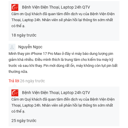
Bệnh Viện Điện Thoại, Laptop 24h
QTV
Cảm ơn Quý khách đã quan tâm đến dịch vụ của Bệnh Viện Điện
Thoại, Laptop 24h. Nhân viên sẽ phản hồi lại thông tin sớm nhất
có thể ạ.
Điểm nổi bật ở viên pin iPhone 17 Pro Max
18 ngày trước
iPhone 17 Pro Max được Apple trang bị viên pin lớn nhất từ trước đến
nay, đánh dấu bước tiến quan trọng về việc cải thiện thời gian sử
Nguyễn Ngọc
dụng iPhone. Dưới đây là thông số hiệu năng của iPhone được hãng
Mình thay pin iPhone 17 Pro Max ở đây vì máy báo dung lượng pin
Apple công bố:
giảm khá nhiều. Điều mình thích là trung tâm cho kiểm tra máy kỹ
trước và sau khi thay. Pin mới dùng rất ổn, máy không còn tụt pin bất
Dung lượng pin
: Khoảng
4.823 mAh
(phiên bản có khay SIM vật
thường nữa.
lý) và lên đến
5.088 mAh
(phiên bản eSIM chỉ). Đây là lần đầu tiên
iPhone vượt mốc 5.000 mAh, tăng khoảng 8-9% so với iPhone 16
Trả lời
26 ngày trước
Pro Max (4.685 mAh).
Thời lượng pin vượt trội
: Apple công bố iPhone 17 Pro Max có thời
Bệnh Viện Điện Thoại, Laptop 24h
QTV
gian sử dụng lên đến 39 giờ phát video liên tục. Đây là con số cao
Cảm ơn Quý khách đã quan tâm đến dịch vụ của Bệnh Viện Điện
nhất từ trước đến nay trên bất kỳ mẫu iPhone nào. Phiên bản
Thoại, Laptop 24h. Nhân viên sẽ phản hồi lại thông tin sớm nhất
eSIM-only thậm chí thêm khoảng 2 giờ phát video nhờ tận dụng
có thể ạ.
không gian khay SIM cũ.
25 ngày trước
Các điểm nổi bật khác góp phần làm viên pin trở nên hiệu quả hơn: