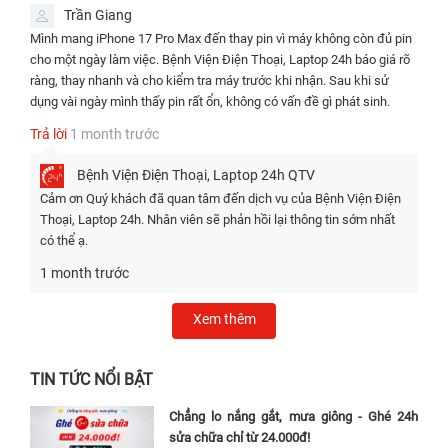
Thiết kế tối ưu không gian
: Khung máy sử dụng hợp kim nhôm
Trần Giang
aerospace-grade nguyên khối, giúp phân bổ nhiệt tốt hơn và tạo
Mình mang iPhone 17 Pro Max đến thay pin vì máy không còn đủ pin
thêm chỗ cho pin lớn mà không làm máy quá nặng.
cho một ngày làm việc. Bệnh Viện Điện Thoại, Laptop 24h báo giá rõ
Hiệu quả năng lượng từ chip A19 Pro
: Chip sản xuất trên tiến trình
ràng, thay nhanh và cho kiểm tra máy trước khi nhận. Sau khi sử
3nm tiên tiến, kết hợp quản lý năng lượng thông minh của iOS 26,
dụng vài ngày mình thấy pin rất ổn, không có vấn đề gì phát sinh.
giúp giảm tiêu hao pin đáng kể dù máy sở hữu màn hình lớn 6.9
inch và hiệu suất mạnh mẽ.
Trả lời
1 month trước
Sạc nhanh cải tiến
: Hỗ trợ sạc có dây lên đến 40W, sạc không
dây MagSafe/Qi2 25W, và sạc ngược 4.5W.
Bệnh Viện Điện Thoại, Laptop 24h
QTV
Nhờ những nâng cấp này, iPhone 17 Pro Max không chỉ "trâu" hơn mà
Cảm ơn Quý khách đã quan tâm đến dịch vụ của Bệnh Viện Điện
còn duy trì hiệu suất ổn định lâu dài, phù hợp cho nhu cầu sử dụng
Thoại, Laptop 24h. Nhân viên sẽ phản hồi lại thông tin sớm nhất
nặng như quay video 4K, chơi game đồ họa cao hay đa nhiệm suốt
có thể ạ.
cả ngày. Nếu bạn đang cân nhắc thay pin hoặc nâng cấp, viên pin này
1 month trước
chắc chắn là một trong những lý do thuyết phục nhất để chọn iPhone
17 Pro Max.
Xem thêm
TIN TỨC NỔI BẬT
Chẳng lo nắng gắt, mưa giông - Ghé 24h
sửa chữa chỉ từ 24.000đ!