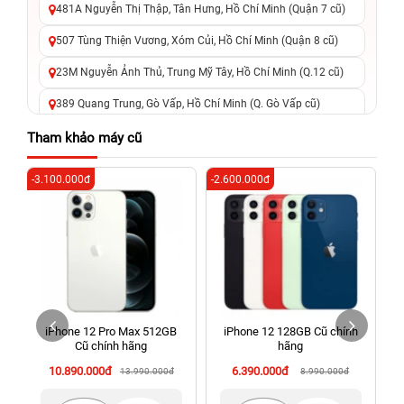
481A Nguyễn Thị Thập, Tân Hưng, Hồ Chí Minh (Quận 7 cũ)
507 Tùng Thiện Vương, Xóm Củi, Hồ Chí Minh (Quận 8 cũ)
23M Nguyễn Ảnh Thủ, Trung Mỹ Tây, Hồ Chí Minh (Q.12 cũ)
389 Quang Trung, Gò Vấp, Hồ Chí Minh (Q. Gò Vấp cũ)
625 - 625A Âu Cơ, Tân Phú, Hồ Chí Minh (Quận Tân Phú cũ)
Tham khảo máy cũ
326 Lê Văn Việt, Tăng Nhơn Phú, Hồ Chí Minh (Q.9 TP. Thủ
-3.100.000đ
-2.600.000đ
-8
Đức cũ)
256 Võ Văn Ngân, Thủ Đức, Hồ Chí Minh (Bình Thọ, TP. Thủ
Đức Cũ)
70 Nguyễn An Ninh, Dĩ An, Hồ Chí Minh (Bình Dương Cũ)
24h Vũng Tàu: 162A Ba Cu, Vũng Tàu, Hồ Chí Minh (TP. Vũng
Tàu cũ)
iPhone 12 Pro Max 512GB
iPhone 12 128GB Cũ chính
198 Hoàng Văn Thụ, Tân Sơn Nhất, Hồ Chí Minh (Tân Bình
Cũ chính hãng
hãng
cũ)
10.890.000đ
6.390.000đ
13.990.000đ
8.990.000đ