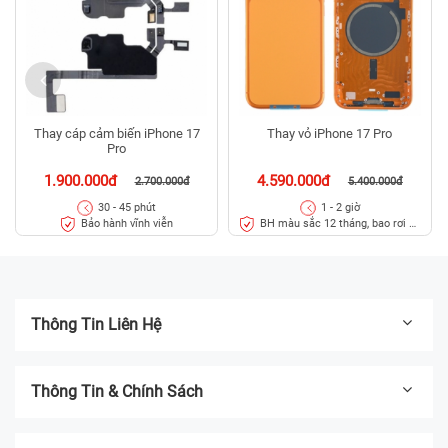
Thay cáp cảm biến iPhone 17
Thay vỏ iPhone 17 Pro
Pro
1.900.000đ
4.590.000đ
2.700.000đ
5.400.000đ
30 - 45 phút
1 - 2 giờ
Bảo hành vĩnh viễn
BH màu sắc 12 tháng, bao rơi vỡ
kính lưng trong 45 ngày
Thông Tin Liên Hệ
Thông Tin & Chính Sách