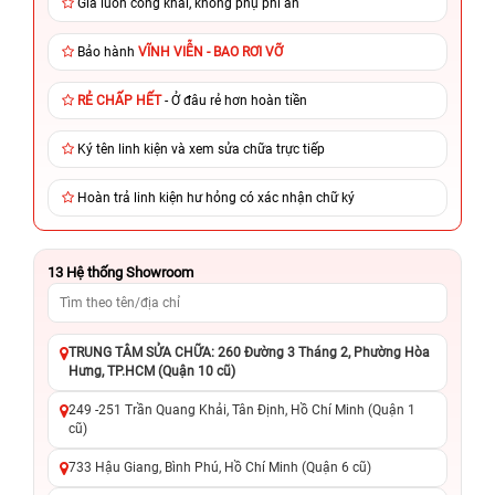
Giá luôn công khai, không phụ phí ẩn
Bảo hành
VĨNH VIỄN - BAO RƠI VỠ
RẺ CHẤP HẾT
- Ở đâu rẻ hơn hoàn tiền
Ký tên linh kiện và xem sửa chữa trực tiếp
Hoàn trả linh kiện hư hỏng có xác nhận chữ ký
13
Hệ thống Showroom
TRUNG TÂM SỬA CHỮA: 260 Đường 3 Tháng 2, Phường Hòa
Hưng, TP.HCM (Quận 10 cũ)
249 -251 Trần Quang Khải, Tân Định, Hồ Chí Minh (Quận 1
cũ)
733 Hậu Giang, Bình Phú, Hồ Chí Minh (Quận 6 cũ)