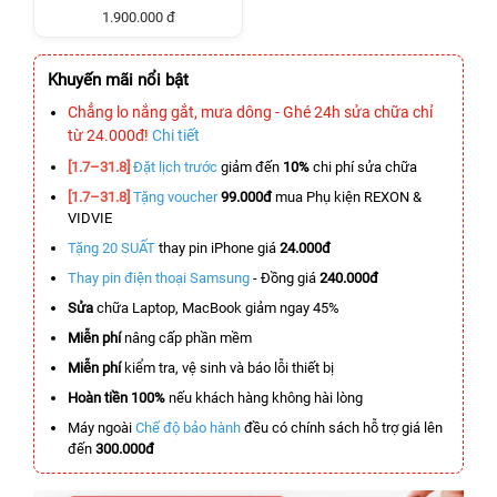
1.900.000 đ
Khuyến mãi nổi bật
Chẳng lo nắng gắt, mưa dông - Ghé 24h sửa chữa chỉ
từ 24.000đ!
Chi tiết
[1.7–31.8]
Đặt lịch trước
giảm đến
10%
chi phí sửa chữa
[1.7–31.8]
Tặng voucher
99.000đ
mua Phụ kiện REXON &
VIDVIE
Tặng 20 SUẤT
thay pin iPhone giá
24.000đ
Thay pin điện thoại Samsung
- Đồng giá
240.000đ
Sửa
chữa Laptop, MacBook giảm ngay 45%
Miễn phí
nâng cấp phần mềm
Miễn phí
kiểm tra, vệ sinh và báo lỗi thiết bị
Hoàn tiền 100%
nếu khách hàng không hài lòng
Máy ngoài
Chế độ bảo hành
đều có chính sách hỗ trợ giá lên
đến
300.000đ