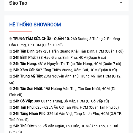
Đào Tạo
HỆ THỐNG SHOWROOM
TRUNG TÂM SỬA CHỮA - QUẬN 10:
260 Đường 3 Tháng 2, Phường
Hòa Hưng, TP. HCM
(Quận 10 cũ)
24h Tân Định:
249 -251 Trần Quang Khải, Tân Định, HCM (Quận 1 cũ)
24h Bình Phú:
733 Hậu Giang, Bình Phú, HCM (Quận 6 cũ)
24h Tân Hưng:
481A Nguyễn Thị Thập, Tân Hưng, HCM (Quận 7 cũ)
24h Xóm Củi:
507 Tùng Thiện Vương, Xóm Củi, HCM (Quận 8 cũ)
24h Trung Mỹ Tây:
23M Nguyễn Ảnh Thủ, Trung Mỹ Tây, HCM (Q.12
cũ)
24h Tân Sơn Nhất:
198 Hoàng Văn Thụ, Tân Sơn Nhất, HCM (Tân
Bình cũ)
24h Gò Vấp:
389 Quang Trung, Gò Vấp, HCM (Q. Gò Vấp cũ)
24h Tân Phú:
625 - 625A Âu Cơ, Tân Phú, HCM (Quận Tân Phú cũ)
24h Tăng Nhơn Phú:
326 Lê Văn Việt, Tăng Nhơn Phú, HCM (Q.9 TP.
Thủ Đức cũ)
24h Thủ Đức:
256 Võ Văn Ngân, Thủ Đức, HCM (Bình Thọ, TP. Thủ
Đức Cũ)