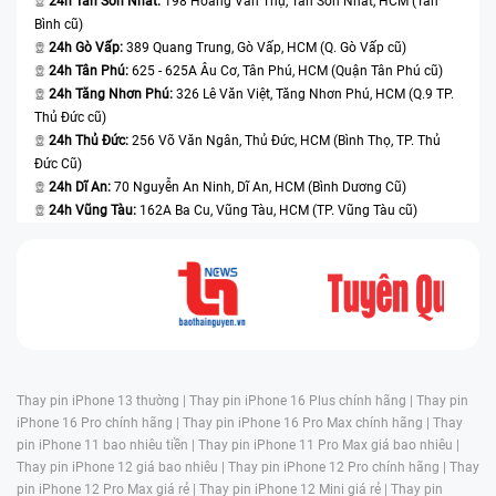
24h Tân Sơn Nhất:
198 Hoàng Văn Thụ, Tân Sơn Nhất, HCM (Tân
Bình cũ)
24h Gò Vấp:
389 Quang Trung, Gò Vấp, HCM (Q. Gò Vấp cũ)
24h Tân Phú:
625 - 625A Âu Cơ, Tân Phú, HCM (Quận Tân Phú cũ)
24h Tăng Nhơn Phú:
326 Lê Văn Việt, Tăng Nhơn Phú, HCM (Q.9 TP.
Thủ Đức cũ)
24h Thủ Đức:
256 Võ Văn Ngân, Thủ Đức, HCM (Bình Thọ, TP. Thủ
Đức Cũ)
24h Dĩ An:
70 Nguyễn An Ninh, Dĩ An, HCM (Bình Dương Cũ)
24h Vũng Tàu:
162A Ba Cu, Vũng Tàu, HCM (TP. Vũng Tàu cũ)
Thay pin iPhone 13 thường |
Thay pin iPhone 16 Plus chính hãng |
Thay pin
iPhone 16 Pro chính hãng |
Thay pin iPhone 16 Pro Max chính hãng |
Thay
pin iPhone 11 bao nhiêu tiền |
Thay pin iPhone 11 Pro Max giá bao nhiêu |
Thay pin iPhone 12 giá bao nhiêu |
Thay pin iPhone 12 Pro chính hãng |
Thay
pin iPhone 12 Pro Max giá rẻ |
Thay pin iPhone 12 Mini giá rẻ |
Thay pin