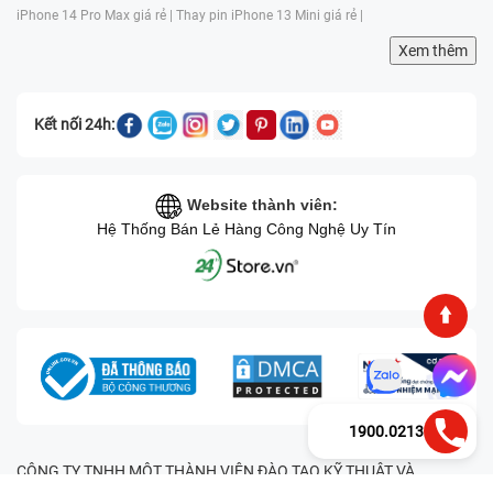
iPhone 14 Pro Max giá rẻ |
Thay pin iPhone 13 Mini giá rẻ |
Xem thêm
Kết nối 24h:
Website thành viên:
Hệ Thống Bán Lẻ Hàng Công Nghệ Uy Tín
1900.0213
CÔNG TY TNHH MỘT THÀNH VIÊN ĐÀO TẠO KỸ THUẬT VÀ
THƯƠNG MẠI HAI BỐN GIỜ Mã số thuế: 0305245702 Địa chỉ: