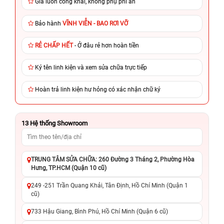
Giá luôn công khai, không phụ phí ẩn
Bảo hành
VĨNH VIỄN - BAO RƠI VỠ
RẺ CHẤP HẾT
- Ở đâu rẻ hơn hoàn tiền
Ký tên linh kiện và xem sửa chữa trực tiếp
Hoàn trả linh kiện hư hỏng có xác nhận chữ ký
13
Hệ thống Showroom
TRUNG TÂM SỬA CHỮA: 260 Đường 3 Tháng 2, Phường Hòa
Hưng, TP.HCM (Quận 10 cũ)
249 -251 Trần Quang Khải, Tân Định, Hồ Chí Minh (Quận 1
cũ)
733 Hậu Giang, Bình Phú, Hồ Chí Minh (Quận 6 cũ)