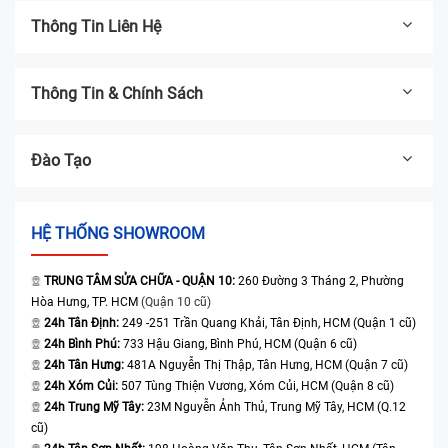
Thông Tin Liên Hệ
Thông Tin & Chính Sách
Đào Tạo
HỆ THỐNG SHOWROOM
TRUNG TÂM SỬA CHỮA - QUẬN 10:
260 Đường 3 Tháng 2, Phường
Hòa Hưng, TP. HCM
(Quận 10 cũ)
24h Tân Định:
249 -251 Trần Quang Khải, Tân Định, HCM (Quận 1 cũ)
24h Bình Phú:
733 Hậu Giang, Bình Phú, HCM (Quận 6 cũ)
24h Tân Hưng:
481A Nguyễn Thị Thập, Tân Hưng, HCM (Quận 7 cũ)
24h Xóm Củi:
507 Tùng Thiện Vương, Xóm Củi, HCM (Quận 8 cũ)
24h Trung Mỹ Tây:
23M Nguyễn Ảnh Thủ, Trung Mỹ Tây, HCM (Q.12
cũ)