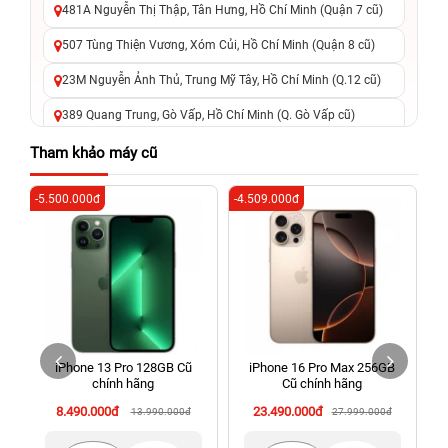
481A Nguyễn Thị Thập, Tân Hưng, Hồ Chí Minh (Quận 7 cũ)
507 Tùng Thiện Vương, Xóm Củi, Hồ Chí Minh (Quận 8 cũ)
23M Nguyễn Ảnh Thủ, Trung Mỹ Tây, Hồ Chí Minh (Q.12 cũ)
389 Quang Trung, Gò Vấp, Hồ Chí Minh (Q. Gò Vấp cũ)
625 - 625A Âu Cơ, Tân Phú, Hồ Chí Minh (Quận Tân Phú cũ)
Tham khảo máy cũ
326 Lê Văn Việt, Tăng Nhơn Phú, Hồ Chí Minh (Q.9 TP. Thủ
-5.500.000đ
-4.509.000đ
-6
Đức cũ)
256 Võ Văn Ngân, Thủ Đức, Hồ Chí Minh (Bình Thọ, TP. Thủ
Đức Cũ)
70 Nguyễn An Ninh, Dĩ An, Hồ Chí Minh (Bình Dương Cũ)
24h Vũng Tàu: 162A Ba Cu, Vũng Tàu, Hồ Chí Minh (TP. Vũng
Tàu cũ)
iPhone 13 Pro 128GB Cũ
iPhone 16 Pro Max 256GB
198 Hoàng Văn Thụ, Tân Sơn Nhất, Hồ Chí Minh (Tân Bình
chính hãng
Cũ chính hãng
cũ)
8.490.000đ
23.490.000đ
13.990.000đ
27.999.000đ