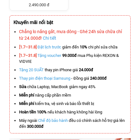
2.490.000 đ
Khuyến mãi nổi bật
Chẳng lo nắng gắt, mưa dông - Ghé 24h sửa chữa chỉ
từ 24.000đ!
Chi tiết
[1.7–31.8]
Đặt lịch trước
giảm đến
10%
chi phí sửa chữa
[1.7–31.8]
Tặng voucher
99.000đ
mua Phụ kiện REXON &
VIDVIE
Tặng 20 SUẤT
thay pin iPhone giá
24.000đ
Thay pin điện thoại Samsung
- Đồng giá
240.000đ
Sửa
chữa Laptop, MacBook giảm ngay 45%
Miễn phí
nâng cấp phần mềm
Miễn phí
kiểm tra, vệ sinh và báo lỗi thiết bị
Hoàn tiền 100%
nếu khách hàng không hài lòng
Máy ngoài
Chế độ bảo hành
đều có chính sách hỗ trợ giá lên
đến
300.000đ