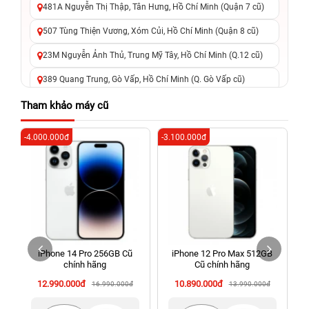
481A Nguyễn Thị Thập, Tân Hưng, Hồ Chí Minh (Quận 7 cũ)
507 Tùng Thiện Vương, Xóm Củi, Hồ Chí Minh (Quận 8 cũ)
23M Nguyễn Ảnh Thủ, Trung Mỹ Tây, Hồ Chí Minh (Q.12 cũ)
389 Quang Trung, Gò Vấp, Hồ Chí Minh (Q. Gò Vấp cũ)
625 - 625A Âu Cơ, Tân Phú, Hồ Chí Minh (Quận Tân Phú cũ)
Tham khảo máy cũ
326 Lê Văn Việt, Tăng Nhơn Phú, Hồ Chí Minh (Q.9 TP. Thủ
-4.000.000đ
-3.100.000đ
-5
Đức cũ)
256 Võ Văn Ngân, Thủ Đức, Hồ Chí Minh (Bình Thọ, TP. Thủ
Đức Cũ)
70 Nguyễn An Ninh, Dĩ An, Hồ Chí Minh (Bình Dương Cũ)
24h Vũng Tàu: 162A Ba Cu, Vũng Tàu, Hồ Chí Minh (TP. Vũng
Tàu cũ)
iPhone 14 Pro 256GB Cũ
iPhone 12 Pro Max 512GB
198 Hoàng Văn Thụ, Tân Sơn Nhất, Hồ Chí Minh (Tân Bình
chính hãng
Cũ chính hãng
cũ)
12.990.000đ
10.890.000đ
16.990.000đ
13.990.000đ