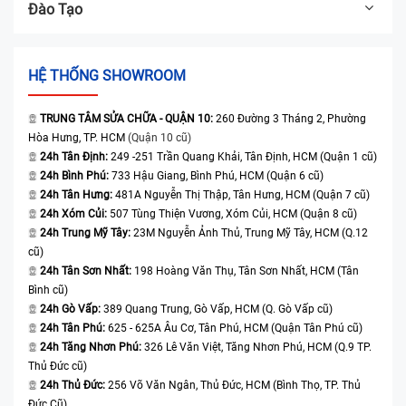
Đào Tạo
HỆ THỐNG SHOWROOM
TRUNG TÂM SỬA CHỮA - QUẬN 10:
260 Đường 3 Tháng 2, Phường
Hòa Hưng, TP. HCM
(Quận 10 cũ)
24h Tân Định:
249 -251 Trần Quang Khải, Tân Định, HCM (Quận 1 cũ)
24h Bình Phú:
733 Hậu Giang, Bình Phú, HCM (Quận 6 cũ)
24h Tân Hưng:
481A Nguyễn Thị Thập, Tân Hưng, HCM (Quận 7 cũ)
24h Xóm Củi:
507 Tùng Thiện Vương, Xóm Củi, HCM (Quận 8 cũ)
24h Trung Mỹ Tây:
23M Nguyễn Ảnh Thủ, Trung Mỹ Tây, HCM (Q.12
cũ)
24h Tân Sơn Nhất:
198 Hoàng Văn Thụ, Tân Sơn Nhất, HCM (Tân
Bình cũ)
24h Gò Vấp:
389 Quang Trung, Gò Vấp, HCM (Q. Gò Vấp cũ)
24h Tân Phú:
625 - 625A Âu Cơ, Tân Phú, HCM (Quận Tân Phú cũ)
24h Tăng Nhơn Phú:
326 Lê Văn Việt, Tăng Nhơn Phú, HCM (Q.9 TP.
Thủ Đức cũ)
24h Thủ Đức:
256 Võ Văn Ngân, Thủ Đức, HCM (Bình Thọ, TP. Thủ
Đức Cũ)