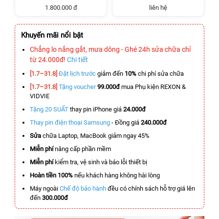
1.800.000 đ
liên hệ
Khuyến mãi nổi bật
Chẳng lo nắng gắt, mưa dông - Ghé 24h sửa chữa chỉ
từ 24.000đ!
Chi tiết
[1.7–31.8]
Đặt lịch trước
giảm đến
10%
chi phí sửa chữa
[1.7–31.8]
Tặng voucher
99.000đ
mua Phụ kiện REXON &
VIDVIE
Tặng 20 SUẤT
thay pin iPhone giá
24.000đ
Thay pin điện thoại Samsung
- Đồng giá
240.000đ
Sửa
chữa Laptop, MacBook giảm ngay 45%
Miễn phí
nâng cấp phần mềm
Miễn phí
kiểm tra, vệ sinh và báo lỗi thiết bị
Hoàn tiền 100%
nếu khách hàng không hài lòng
Máy ngoài
Chế độ bảo hành
đều có chính sách hỗ trợ giá lên
đến
300.000đ