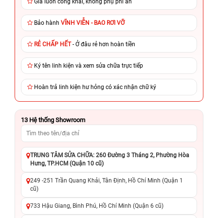
Giá luôn công khai, không phụ phí ẩn
Bảo hành
VĨNH VIỄN - BAO RƠI VỠ
RẺ CHẤP HẾT
- Ở đâu rẻ hơn hoàn tiền
Ký tên linh kiện và xem sửa chữa trực tiếp
Hoàn trả linh kiện hư hỏng có xác nhận chữ ký
13
Hệ thống Showroom
TRUNG TÂM SỬA CHỮA: 260 Đường 3 Tháng 2, Phường Hòa
Hưng, TP.HCM (Quận 10 cũ)
249 -251 Trần Quang Khải, Tân Định, Hồ Chí Minh (Quận 1
cũ)
733 Hậu Giang, Bình Phú, Hồ Chí Minh (Quận 6 cũ)