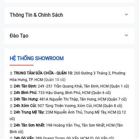
Thông Tin & Chính Sách
Đào Tạo
HỆ THỐNG SHOWROOM
TRUNG TÂM SỬA CHỮA - QUẬN 10:
260 Đường 3 Tháng 2, Phường
Hòa Hưng, TP. HCM
(Quận 10 cũ)
24h Tân Định:
249 -251 Trần Quang Khải, Tân Định, HCM (Quận 1 cũ)
24h Bình Phú:
733 Hậu Giang, Bình Phú, HCM (Quận 6 cũ)
24h Tân Hưng:
481A Nguyễn Thị Thập, Tân Hưng, HCM (Quận 7 cũ)
24h Xóm Củi:
507 Tùng Thiện Vương, Xóm Củi, HCM (Quận 8 cũ)
24h Trung Mỹ Tây:
23M Nguyễn Ảnh Thủ, Trung Mỹ Tây, HCM (Q.12
cũ)
24h Tân Sơn Nhất:
198 Hoàng Văn Thụ, Tân Sơn Nhất, HCM (Tân
Bình cũ)
24h Gò Vấp:
389 Quang Trung, Gò Vấp, HCM (Q. Gò Vấp cũ)