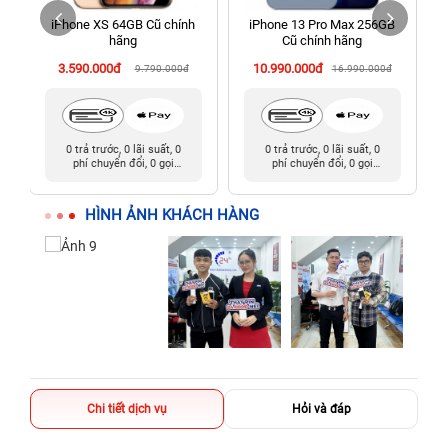
iPhone XS 64GB Cũ chính
iPhone 13 Pro Max 256GB
198 Hoàng Văn Thụ, Tân Sơn Nhất, Hồ Chí Minh (Tân Bình
hãng
Cũ chính hãng
cũ)
3.590.000đ
10.990.000đ
9.790.000đ
16.990.000đ
0 trả trước, 0 lãi suất, 0
0 trả trước, 0 lãi suất, 0
phí chuyển đổi, 0 gọi
phí chuyển đổi, 0 gọi
người thân
người thân
HÌNH ẢNH KHÁCH HÀNG
Chi tiết dịch vụ
Hỏi và đáp