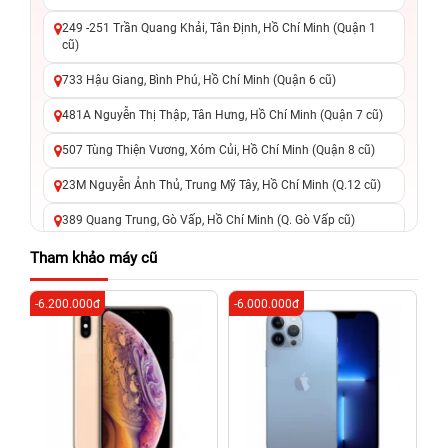
249 -251 Trần Quang Khải, Tân Định, Hồ Chí Minh (Quận 1
cũ)
733 Hậu Giang, Bình Phú, Hồ Chí Minh (Quận 6 cũ)
481A Nguyễn Thị Thập, Tân Hưng, Hồ Chí Minh (Quận 7 cũ)
507 Tùng Thiện Vương, Xóm Củi, Hồ Chí Minh (Quận 8 cũ)
23M Nguyễn Ảnh Thủ, Trung Mỹ Tây, Hồ Chí Minh (Q.12 cũ)
389 Quang Trung, Gò Vấp, Hồ Chí Minh (Q. Gò Vấp cũ)
625 - 625A Âu Cơ, Tân Phú, Hồ Chí Minh (Quận Tân Phú cũ)
Tham khảo máy cũ
326 Lê Văn Việt, Tăng Nhơn Phú, Hồ Chí Minh (Q.9 TP. Thủ
-6.200.000đ
-6.000.000đ
-5
Đức cũ)
256 Võ Văn Ngân, Thủ Đức, Hồ Chí Minh (Bình Thọ, TP. Thủ
Đức Cũ)
70 Nguyễn An Ninh, Dĩ An, Hồ Chí Minh (Bình Dương Cũ)
24h Vũng Tàu: 162A Ba Cu, Vũng Tàu, Hồ Chí Minh (TP. Vũng
Tàu cũ)