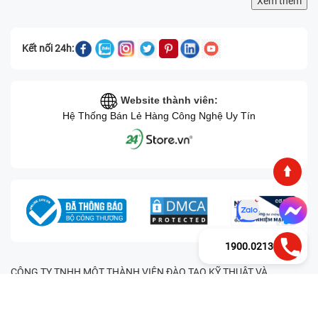
Xem thêm
Kết nối 24h:
Website thành viên:
Hệ Thống Bán Lẻ Hàng Công Nghệ Uy Tín
1900.0213
CÔNG TY TNHH MỘT THÀNH VIÊN ĐÀO TẠO KỸ THUẬT VÀ
THƯƠNG MẠI HAI BỐN GIỜ Mã số thuế: 0305245702 Địa chỉ:
122/12G Tạ uyên, Phường 4, Quận 11, Thành phố Hồ Chí Minh, Việt
Nam