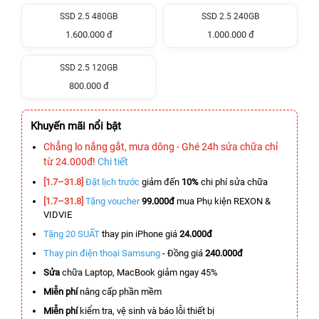
SSD 2.5 480GB
SSD 2.5 240GB
1.600.000 đ
1.000.000 đ
SSD 2.5 120GB
800.000 đ
Khuyến mãi nổi bật
Chẳng lo nắng gắt, mưa dông - Ghé 24h sửa chữa chỉ
từ 24.000đ!
Chi tiết
[1.7–31.8]
Đặt lịch trước
giảm đến
10%
chi phí sửa chữa
[1.7–31.8]
Tặng voucher
99.000đ
mua Phụ kiện REXON &
VIDVIE
Tặng 20 SUẤT
thay pin iPhone giá
24.000đ
Thay pin điện thoại Samsung
- Đồng giá
240.000đ
Sửa
chữa Laptop, MacBook giảm ngay 45%
Miễn phí
nâng cấp phần mềm
Miễn phí
kiểm tra, vệ sinh và báo lỗi thiết bị