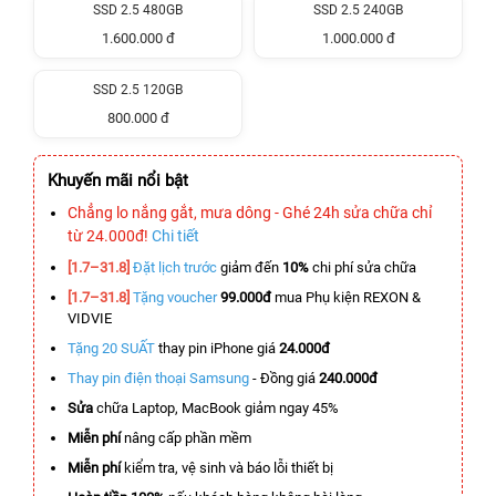
SSD 2.5 480GB
SSD 2.5 240GB
1.600.000 đ
1.000.000 đ
SSD 2.5 120GB
800.000 đ
Khuyến mãi nổi bật
Chẳng lo nắng gắt, mưa dông - Ghé 24h sửa chữa chỉ
từ 24.000đ!
Chi tiết
[1.7–31.8]
Đặt lịch trước
giảm đến
10%
chi phí sửa chữa
[1.7–31.8]
Tặng voucher
99.000đ
mua Phụ kiện REXON &
VIDVIE
Tặng 20 SUẤT
thay pin iPhone giá
24.000đ
Thay pin điện thoại Samsung
- Đồng giá
240.000đ
Sửa
chữa Laptop, MacBook giảm ngay 45%
Miễn phí
nâng cấp phần mềm
Miễn phí
kiểm tra, vệ sinh và báo lỗi thiết bị