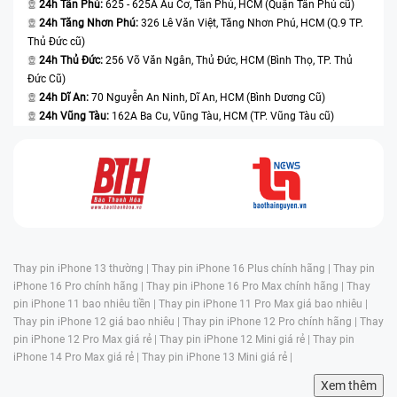
24h Tân Phú:
625 - 625A Âu Cơ, Tân Phú, HCM (Quận Tân Phú cũ)
24h Tăng Nhơn Phú:
326 Lê Văn Việt, Tăng Nhơn Phú, HCM (Q.9 TP.
Thủ Đức cũ)
24h Thủ Đức:
256 Võ Văn Ngân, Thủ Đức, HCM (Bình Thọ, TP. Thủ
Đức Cũ)
24h Dĩ An:
70 Nguyễn An Ninh, Dĩ An, HCM (Bình Dương Cũ)
24h Vũng Tàu:
162A Ba Cu, Vũng Tàu, HCM (TP. Vũng Tàu cũ)
Thay pin iPhone 13 thường |
Thay pin iPhone 16 Plus chính hãng |
Thay pin
iPhone 16 Pro chính hãng |
Thay pin iPhone 16 Pro Max chính hãng |
Thay
pin iPhone 11 bao nhiêu tiền |
Thay pin iPhone 11 Pro Max giá bao nhiêu |
Thay pin iPhone 12 giá bao nhiêu |
Thay pin iPhone 12 Pro chính hãng |
Thay
pin iPhone 12 Pro Max giá rẻ |
Thay pin iPhone 12 Mini giá rẻ |
Thay pin
iPhone 14 Pro Max giá rẻ |
Thay pin iPhone 13 Mini giá rẻ |
Xem thêm