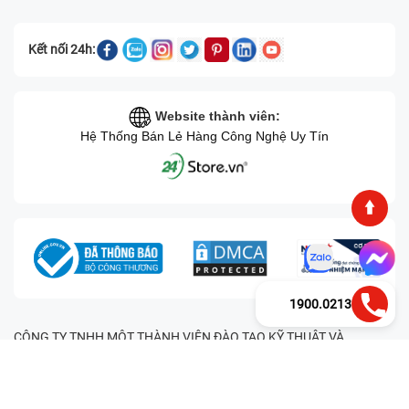
Kết nối 24h:
Website thành viên:
Hệ Thống Bán Lẻ Hàng Công Nghệ Uy Tín
1900.0213
CÔNG TY TNHH MỘT THÀNH VIÊN ĐÀO TẠO KỸ THUẬT VÀ
THƯƠNG MẠI HAI BỐN GIỜ Mã số thuế: 0305245702 Địa chỉ:
122/12G Tạ uyên, Phường 4, Quận 11, Thành phố Hồ Chí Minh, Việt
Nam