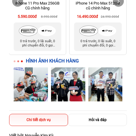
iPhone 11 Pro Max 256GB
iPhone 14 Pro Max 512GB
198 Hoàng Văn Thụ, Tân Sơn Nhất, Hồ Chí Minh (Tân Bình
Cũ chính hãng
cũ chính hãng
cũ)
5.590.000đ
16.490.000đ
8.990.000đ
24.990.000đ
0 trả trước, 0 lãi suất, 0
0 trả trước, 0 lãi suất, 0
phí chuyển đổi, 0 gọi
phí chuyển đổi, 0 gọi
người thân
người thân
HÌNH ẢNH KHÁCH HÀNG
Chi tiết dịch vụ
Hỏi và đáp
Viết bởi: Nguyễn Kim Kỳ