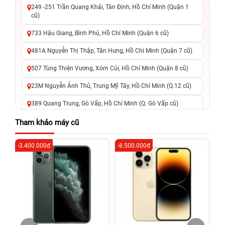
249 -251 Trần Quang Khải, Tân Định, Hồ Chí Minh (Quận 1
cũ)
733 Hậu Giang, Bình Phú, Hồ Chí Minh (Quận 6 cũ)
481A Nguyễn Thị Thập, Tân Hưng, Hồ Chí Minh (Quận 7 cũ)
507 Tùng Thiện Vương, Xóm Củi, Hồ Chí Minh (Quận 8 cũ)
23M Nguyễn Ảnh Thủ, Trung Mỹ Tây, Hồ Chí Minh (Q.12 cũ)
389 Quang Trung, Gò Vấp, Hồ Chí Minh (Q. Gò Vấp cũ)
625 - 625A Âu Cơ, Tân Phú, Hồ Chí Minh (Quận Tân Phú cũ)
Tham khảo máy cũ
326 Lê Văn Việt, Tăng Nhơn Phú, Hồ Chí Minh (Q.9 TP. Thủ
-3.400.000đ
-8.500.000đ
-2
Đức cũ)
256 Võ Văn Ngân, Thủ Đức, Hồ Chí Minh (Bình Thọ, TP. Thủ
Đức Cũ)
70 Nguyễn An Ninh, Dĩ An, Hồ Chí Minh (Bình Dương Cũ)
24h Vũng Tàu: 162A Ba Cu, Vũng Tàu, Hồ Chí Minh (TP. Vũng
Tàu cũ)