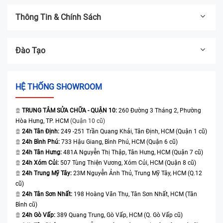
Thông Tin & Chính Sách
Đào Tạo
HỆ THỐNG SHOWROOM
TRUNG TÂM SỬA CHỮA - QUẬN 10:
260 Đường 3 Tháng 2, Phường
Hòa Hưng, TP. HCM
(Quận 10 cũ)
24h Tân Định:
249 -251 Trần Quang Khải, Tân Định, HCM (Quận 1 cũ)
24h Bình Phú:
733 Hậu Giang, Bình Phú, HCM (Quận 6 cũ)
24h Tân Hưng:
481A Nguyễn Thị Thập, Tân Hưng, HCM (Quận 7 cũ)
24h Xóm Củi:
507 Tùng Thiện Vương, Xóm Củi, HCM (Quận 8 cũ)
24h Trung Mỹ Tây:
23M Nguyễn Ảnh Thủ, Trung Mỹ Tây, HCM (Q.12
cũ)
24h Tân Sơn Nhất:
198 Hoàng Văn Thụ, Tân Sơn Nhất, HCM (Tân
Bình cũ)
24h Gò Vấp:
389 Quang Trung, Gò Vấp, HCM (Q. Gò Vấp cũ)