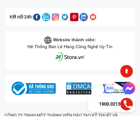
Kết nối 24h:
Website thành viên:
Hệ Thống Bán Lẻ Hàng Công Nghệ Uy Tín
1900.0213
CÔNG TY TNHH MỘT THÀNH VIÊN ĐÀO TẠO KỸ THUẬT VÀ
THƯƠNG MẠI HAI BỐN GIỜ Mã số thuế: 0305245702 Địa chỉ:
122/12G Tạ uyên, Phường 4, Quận 11, Thành phố Hồ Chí Minh, Việt
Nam