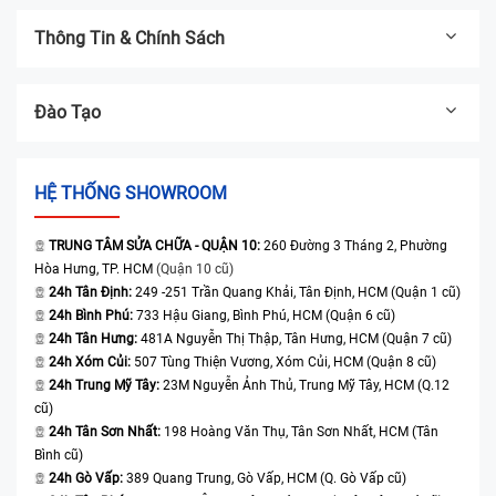
Thông Tin & Chính Sách
Đào Tạo
HỆ THỐNG SHOWROOM
TRUNG TÂM SỬA CHỮA - QUẬN 10:
260 Đường 3 Tháng 2, Phường
Hòa Hưng, TP. HCM
(Quận 10 cũ)
24h Tân Định:
249 -251 Trần Quang Khải, Tân Định, HCM (Quận 1 cũ)
24h Bình Phú:
733 Hậu Giang, Bình Phú, HCM (Quận 6 cũ)
24h Tân Hưng:
481A Nguyễn Thị Thập, Tân Hưng, HCM (Quận 7 cũ)
24h Xóm Củi:
507 Tùng Thiện Vương, Xóm Củi, HCM (Quận 8 cũ)
24h Trung Mỹ Tây:
23M Nguyễn Ảnh Thủ, Trung Mỹ Tây, HCM (Q.12
cũ)
24h Tân Sơn Nhất:
198 Hoàng Văn Thụ, Tân Sơn Nhất, HCM (Tân
Bình cũ)
24h Gò Vấp:
389 Quang Trung, Gò Vấp, HCM (Q. Gò Vấp cũ)