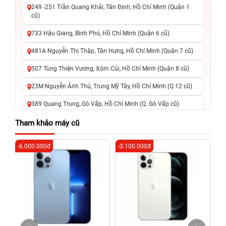
249 -251 Trần Quang Khải, Tân Định, Hồ Chí Minh (Quận 1
cũ)
733 Hậu Giang, Bình Phú, Hồ Chí Minh (Quận 6 cũ)
481A Nguyễn Thị Thập, Tân Hưng, Hồ Chí Minh (Quận 7 cũ)
507 Tùng Thiện Vương, Xóm Củi, Hồ Chí Minh (Quận 8 cũ)
23M Nguyễn Ảnh Thủ, Trung Mỹ Tây, Hồ Chí Minh (Q.12 cũ)
389 Quang Trung, Gò Vấp, Hồ Chí Minh (Q. Gò Vấp cũ)
625 - 625A Âu Cơ, Tân Phú, Hồ Chí Minh (Quận Tân Phú cũ)
Tham khảo máy cũ
326 Lê Văn Việt, Tăng Nhơn Phú, Hồ Chí Minh (Q.9 TP. Thủ
-6.000.000đ
-3.100.000đ
-6
Đức cũ)
256 Võ Văn Ngân, Thủ Đức, Hồ Chí Minh (Bình Thọ, TP. Thủ
Đức Cũ)
70 Nguyễn An Ninh, Dĩ An, Hồ Chí Minh (Bình Dương Cũ)
24h Vũng Tàu: 162A Ba Cu, Vũng Tàu, Hồ Chí Minh (TP. Vũng
Tàu cũ)