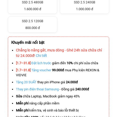
SSD 2.5 480GB
SSD 2.5 240GB
1.600.000 đ
1.000.000 đ
SSD 2.5 120GB
800.000 đ
Khuyến mãi nổi bật
Chẳng lo nắng gắt, mưa dông - Ghé 24h sửa chữa chỉ
từ 24.000đ!
Chi tiết
[1.7–31.8]
Đặt lịch trước
giảm đến
10%
chi phí sửa chữa
[1.7–31.8]
Tặng voucher
99.000đ
mua Phụ kiện REXON &
VIDVIE
Tặng 20 SUẤT
thay pin iPhone giá
24.000đ
Thay pin điện thoại Samsung
- Đồng giá
240.000đ
Sửa
chữa Laptop, MacBook giảm ngay 45%
Miễn phí
nâng cấp phần mềm
Miễn phí
kiểm tra, vệ sinh và báo lỗi thiết bị