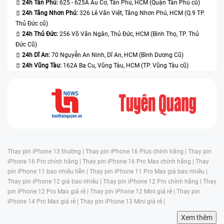
24h Tân Phú:
625 - 625A Âu Cơ, Tân Phú, HCM (Quận Tân Phú cũ)
24h Tăng Nhơn Phú:
326 Lê Văn Việt, Tăng Nhơn Phú, HCM (Q.9 TP.
Thủ Đức cũ)
24h Thủ Đức:
256 Võ Văn Ngân, Thủ Đức, HCM (Bình Thọ, TP. Thủ
Đức Cũ)
24h Dĩ An:
70 Nguyễn An Ninh, Dĩ An, HCM (Bình Dương Cũ)
24h Vũng Tàu:
162A Ba Cu, Vũng Tàu, HCM (TP. Vũng Tàu cũ)
Thay pin iPhone 13 thường |
Thay pin iPhone 16 Plus chính hãng |
Thay pin
iPhone 16 Pro chính hãng |
Thay pin iPhone 16 Pro Max chính hãng |
Thay
pin iPhone 11 bao nhiêu tiền |
Thay pin iPhone 11 Pro Max giá bao nhiêu |
Thay pin iPhone 12 giá bao nhiêu |
Thay pin iPhone 12 Pro chính hãng |
Thay
pin iPhone 12 Pro Max giá rẻ |
Thay pin iPhone 12 Mini giá rẻ |
Thay pin
iPhone 14 Pro Max giá rẻ |
Thay pin iPhone 13 Mini giá rẻ |
Xem thêm