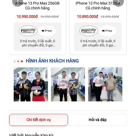
h
iPhone 13 Pro Max 256GB
iPhone 12 Pro Max 512GB
198 Hoàng Văn Thụ, Tân Sơn Nhất, Hồ Chí Minh (Tân Bình
Cũ chính hãng
Cũ chính hãng
cũ)
10.990.000đ
10.890.000đ
16.990.000đ
13.990.000đ
0 trả trước, 0 lãi suất, 0
0 trả trước, 0 lãi suất, 0
phí chuyển đổi, 0 gọi
phí chuyển đổi, 0 gọi
người thân
người thân
HÌNH ẢNH KHÁCH HÀNG
Chi tiết dịch vụ
Hỏi và đáp
Viết bởi: Nguyễn Kim Kỳ