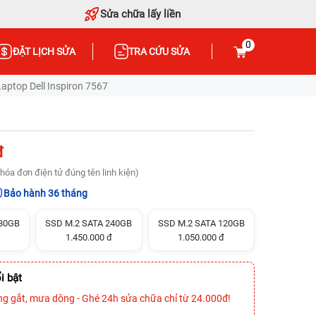
Sửa chữa lấy liền
0
ĐẶT LỊCH SỬA
TRA CỨU SỬA
aptop Dell Inspiron 7567
đ
hóa đơn điện tử đúng tên linh kiện)
Bảo hành 36 tháng
480GB
SSD M.2 SATA 240GB
SSD M.2 SATA 120GB
1.450.000 đ
1.050.000 đ
i bật
ng gắt, mưa dông - Ghé 24h sửa chữa chỉ từ 24.000đ!