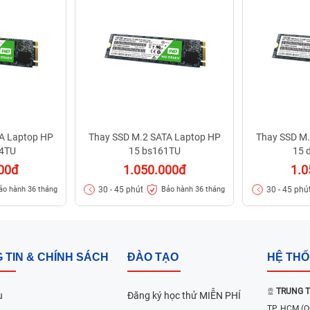
A Laptop HP
Thay SSD M.2 SATA Laptop HP
Thay SSD M.
54TU
15 bs161TU
15 
00đ
1.050.000đ
1.0
30 - 45 phút
30 - 45 phú
ảo hành 36 tháng
Bảo hành 36 tháng
 TIN & CHÍNH SÁCH
ĐÀO TẠO
HỆ TH
TRUNG T
u
Đăng ký học thử MIỄN PHÍ
TP. HCM
(Q