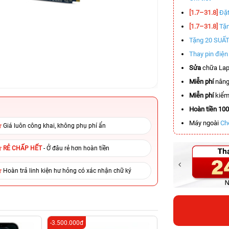
[1.7–31.8]
Đặt
[1.7–31.8]
Tặn
Tặng 20 SUẤ
Thay pin điệ
Sửa
chữa Lap
Miễn phí
nâng
Miễn phí
kiểm 
Hoàn tiền 10
Máy ngoài
Ch
Giá luôn công khai, không phụ phí ẩn
RẺ CHẤP HẾT
- Ở đâu rẻ hơn hoàn tiền
Hoàn trả linh kiện hư hỏng có xác nhận chữ ký
-3.500.000đ
-5.800.000đ