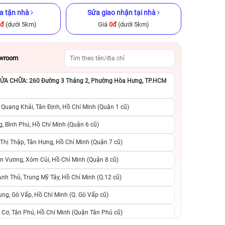
a tận nhà
Sửa giao nhận tại nhà
0đ
(dưới 5km)
Giá
0đ
(dưới 5km)
owroom
A CHỮA: 260 Đường 3 Tháng 2, Phường Hòa Hưng, TP.HCM
ũ chính hãng
iPhone 16 128GB Cũ chính hãng
iPhone 13 Pro 12
hãng
 Quang Khải, Tân Định, Hồ Chí Minh (Quận 1 cũ)
.790.000đ
14.790.000đ
22.490.000đ
8.490.000đ
1
, Bình Phú, Hồ Chí Minh (Quận 6 cũ)
hị Thập, Tân Hưng, Hồ Chí Minh (Quận 7 cũ)
khi trả góp
0 trả trước, 0 lãi suất, 0 phí
0 trả trước, 0 lãi
n Vương, Xóm Củi, Hồ Chí Minh (Quận 8 cũ)
vo
chuyển đổi, 0 gọi người thân
chuyển đổi, 0 gọi
h Thủ, Trung Mỹ Tây, Hồ Chí Minh (Q.12 cũ)
ng, Gò Vấp, Hồ Chí Minh (Q. Gò Vấp cũ)
 Cơ, Tân Phú, Hồ Chí Minh (Quận Tân Phú cũ)