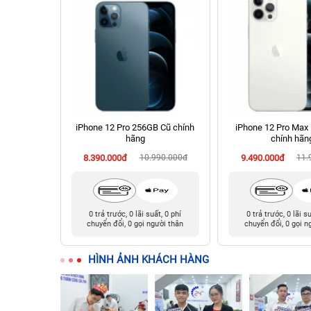
 Cũ chính
iPhone 12 Pro 256GB Cũ chính
iPhone 12 Pro Max
hãng
chính hãn
990.000đ
8.390.000đ
10.990.000đ
9.490.000đ
11.
t, 0 phí
0 trả trước, 0 lãi suất, 0 phí
0 trả trước, 0 lãi s
ười thân
chuyển đổi, 0 gọi người thân
chuyển đổi, 0 gọi n
HÌNH ẢNH KHÁCH HÀNG