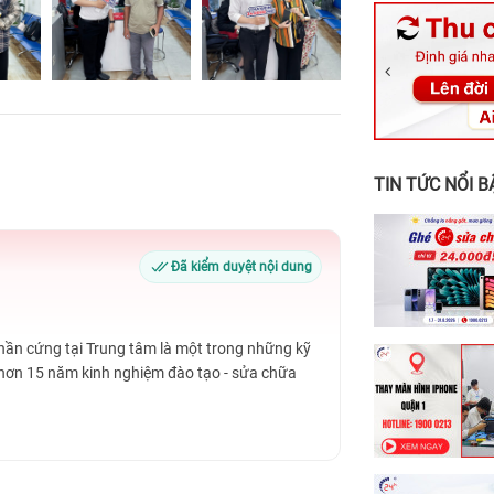
326 Lê Văn Vi
256 Võ Văn Ng
70 Nguyễn An 
24h Vũng Tàu:
198 Hoàng Văn
TIN TỨC NỔI B
Đã kiểm duyệt nội dung
Phần cứng tại Trung tâm là một trong những kỹ
 hơn 15 năm kinh nghiệm đào tạo - sửa chữa