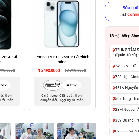
Sửa chữ
Giá
24.00
13
Hệ thống Sh
TRUNG TÂM SỬ
(Quận 10 cũ)
 128GB Cũ
iPhone 15 Plus 256GB Cũ chính
iPhone 12 256GB C
g
hãng
249 -251 Trần
990.000đ
15.490.000đ
18.990.000đ
6.990.000đ
12
733 Hậu Giang
481A Nguyễn T
uất, 0 phí
0 trả trước, 0 lãi suất, 0 phí
Giảm đến 200.000đ 
507 Tùng Thiệ
gười thân
chuyển đổi, 0 gọi người thân
qua Kredi
23M Nguyễn Ản
389 Quang Tru
625 - 625A Âu