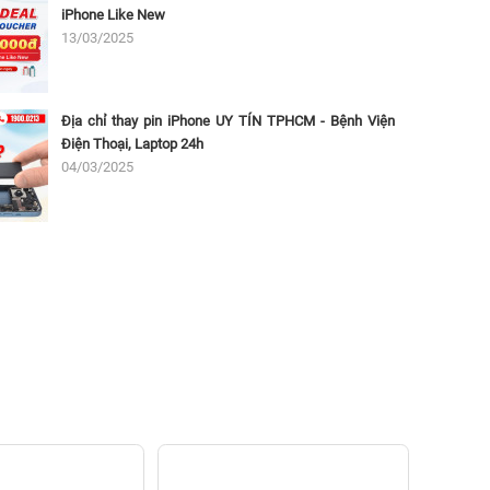
iPhone Like New
13/03/2025
Địa chỉ thay pin iPhone UY TÍN TPHCM - Bệnh Viện
Điện Thoại, Laptop 24h
04/03/2025
Thay 