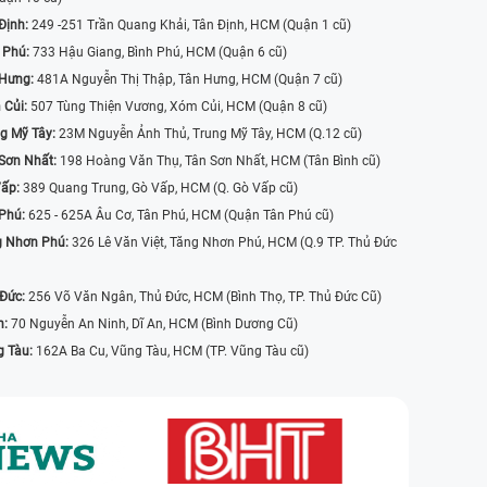
Định:
249 -251 Trần Quang Khải, Tân Định, HCM (Quận 1 cũ)
 Phú:
733 Hậu Giang, Bình Phú, HCM (Quận 6 cũ)
 Hưng:
481A Nguyễn Thị Thập, Tân Hưng, HCM (Quận 7 cũ)
 Củi:
507 Tùng Thiện Vương, Xóm Củi, HCM (Quận 8 cũ)
g Mỹ Tây:
23M Nguyễn Ảnh Thủ, Trung Mỹ Tây, HCM (Q.12 cũ)
Sơn Nhất:
198 Hoàng Văn Thụ, Tân Sơn Nhất, HCM (Tân Bình cũ)
Vấp:
389 Quang Trung, Gò Vấp, HCM (Q. Gò Vấp cũ)
 Phú:
625 - 625A Âu Cơ, Tân Phú, HCM (Quận Tân Phú cũ)
g Nhơn Phú:
326 Lê Văn Việt, Tăng Nhơn Phú, HCM (Q.9 TP. Thủ Đức
 Đức:
256 Võ Văn Ngân, Thủ Đức, HCM (Bình Thọ, TP. Thủ Đức Cũ)
n:
70 Nguyễn An Ninh, Dĩ An, HCM (Bình Dương Cũ)
g Tàu:
162A Ba Cu, Vũng Tàu, HCM (TP. Vũng Tàu cũ)