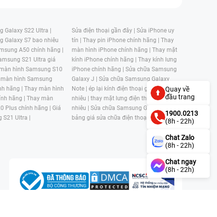
 Galaxy S22 Ultra |
Sửa điện thoại gần đây |
Sửa iPhone uy
g Galaxy S7 bao nhiêu
tín |
Thay pin iPhone chính hãng |
Thay
msung A50 chính hãng |
màn hình iPhone chính hãng |
Thay mặt
amsung S21 Ultra giá
kính iPhone chính hãng |
Thay kính lưng
 màn hình Samsung S10
iPhone chính hãng |
Sửa chữa Samsung
 màn hình Samsung
Galaxy J |
Sửa chữa Samsung Galaxy
nh hãng |
Thay màn hình
Note |
ép lại kính điện thoại giá bao
Quay về
đầu trang
nh hãng |
Thay màn
nhiêu |
thay mặt lưng điện thoại giá bao
0 Plus chính hãng |
Giá
nhiêu |
Sửa chữa Samsung Galaxy S |
1900.0213
 S21 Ultra |
bảng giá sửa chữa điện thoại samsung |
(8h - 22h)
Chat Zalo
(8h - 22h)
Chat ngay
(8h - 22h)
n, Phường 4, Quận 11, Thành phố Hồ Chí Minh, Việt Nam