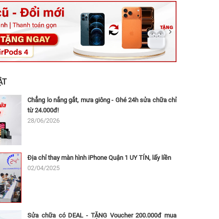
ệt, Tăng Nhơn Phú, Hồ Chí Minh (Q.9 TP. Thủ Đức cũ)
ân, Thủ Đức, Hồ Chí Minh (Bình Thọ, TP. Thủ Đức Cũ)
Ninh, Dĩ An, Hồ Chí Minh (Bình Dương Cũ)
 162A Ba Cu, Vũng Tàu, Hồ Chí Minh (TP. Vũng Tàu cũ)
 Thụ, Tân Sơn Nhất, Hồ Chí Minh (Tân Bình cũ)
ẬT
Chẳng lo nắng gắt, mưa giông - Ghé 24h sửa chữa chỉ
từ 24.000đ!
28/06/2026
Địa chỉ thay màn hình iPhone Quận 1 UY TÍN, lấy liền
02/04/2025
Sửa chữa có DEAL - TẶNG Voucher 200.000đ mua