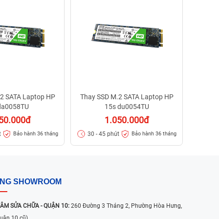
30 - 
2 SATA Laptop HP
Thay SSD M.2 SATA Laptop HP
da0058TU
15s du0054TU
50.000đ
1.050.000đ
t
30 - 45 phút
Bảo hành 36 tháng
Bảo hành 36 tháng
ỐNG SHOWROOM
ÂM SỬA CHỮA - QUẬN 10:
260 Đường 3 Tháng 2, Phường Hòa Hưng,
uận 10 cũ)