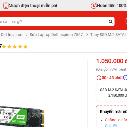
Mượn điện thoại miễn phí
Hoàn tiền 100%
Dell Inspiron
Sửa Laptop Dell Inspiron 7567
Thay SSD M.2 SATA L
7
1.050.000 
(Giá gồm VAT, xuất 
30 - 45 phút
SSD M.2 SATA 
2.150.000 đ
Khuyến mãi nổ
Chẳng lo nắ
Chi tiết