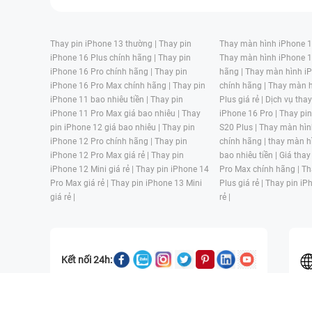
Thay pin iPhone 13 thường |
Thay pin
Thay màn hình iPhone 15
iPhone 16 Plus chính hãng |
Thay pin
Thay màn hình iPhone 1
iPhone 16 Pro chính hãng |
Thay pin
hãng |
Thay màn hình iP
iPhone 16 Pro Max chính hãng |
Thay pin
chính hãng |
Thay màn h
iPhone 11 bao nhiêu tiền |
Thay pin
Plus giá rẻ |
Dịch vụ tha
iPhone 11 Pro Max giá bao nhiêu |
Thay
iPhone 16 Pro |
Thay pi
pin iPhone 12 giá bao nhiêu |
Thay pin
S20 Plus |
Thay màn hìn
iPhone 12 Pro chính hãng |
Thay pin
chính hãng |
thay màn h
iPhone 12 Pro Max giá rẻ |
Thay pin
bao nhiêu tiền |
Giá thay
iPhone 12 Mini giá rẻ |
Thay pin iPhone 14
Pro Max chính hãng |
Th
Pro Max giá rẻ |
Thay pin iPhone 13 Mini
Plus giá rẻ |
Thay pin iP
giá rẻ |
rẻ |
Kết nối 24h:
CÔNG TY TNHH MỘT THÀNH VIÊN ĐÀO TẠO KỸ THUẬT VÀ THƯƠN