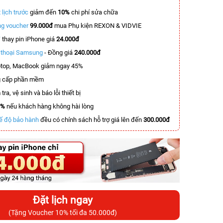
 lịch trước
giảm đến
10%
chi phí sửa chữa
g voucher
99.000đ
mua Phụ kiện REXON & VIDVIE
T
thay pin iPhone giá
24.000đ
n thoại Samsung
- Đồng giá
240.000đ
top, MacBook giảm ngay 45%
 cấp phần mềm
tra, vệ sinh và báo lỗi thiết bị
0%
nếu khách hàng không hài lòng
ế độ bảo hành
đều có chính sách hỗ trợ giá lên đến
300.000đ
Đặt lịch ngay
(Tặng Voucher 10% tối đa 50.000đ)
-7.700.000đ
-5.500.000đ