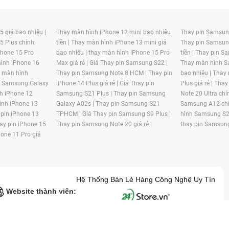
 giá bao nhiêu |
Thay màn hình iPhone 12 mini bao nhiêu
Thay pin Samsung
5 Plus chính
tiền |
Thay màn hình iPhone 13 mini giá
Thay pin Samsun
hone 15 Pro
bao nhiêu |
thay màn hình iPhone 15 Pro
tiền |
Thay pin Sa
ình iPhone 16
Max giá rẻ |
Giá Thay pin Samsung S22 |
Thay màn hình S
y màn hình
Thay pin Samsung Note 8 HCM |
Thay pin
bao nhiêu |
Thay
n Samsung Galaxy
iPhone 14 Plus giá rẻ |
Giá Thay pin
Plus giá rẻ |
Thay
h iPhone 12
Samsung S21 Plus |
Thay pin Samsung
Note 20 Ultra chí
ình iPhone 13
Galaxy A02s |
Thay pin Samsung S21
Samsung A12 chí
 pin iPhone 13
TPHCM |
Giá Thay pin Samsung S9 Plus |
hình Samsung S2
ay pin iPhone 15
Thay pin Samsung Note 20 giá rẻ |
thay pin Samsung
hone 11 Pro giá
Hệ Thống Bán Lẻ Hàng Công Nghệ Uy Tín
Website thành viên:
G MẠI HAI BỐN GIỜ Mã số thuế: 0305245702 Địa chỉ: 122/12G Tạ uyê