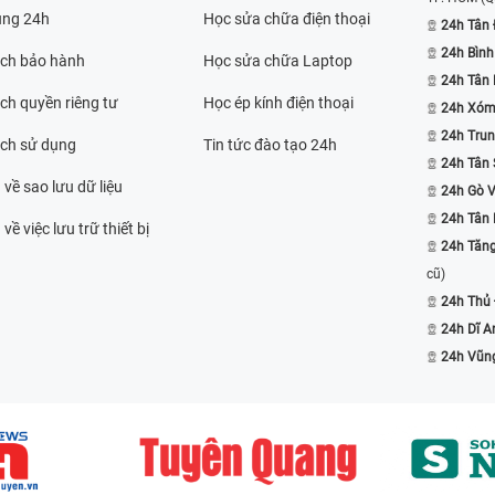
ụng 24h
Học sửa chữa điện thoại
24h Tân 
24h Bình
ách bảo hành
Học sửa chữa Laptop
24h Tân
ch quyền riêng tư
Học ép kính điện thoại
24h Xóm
24h Trun
ách sử dụng
Tin tức đào tạo 24h
24h Tân 
 về sao lưu dữ liệu
24h Gò 
24h Tân
về việc lưu trữ thiết bị
24h Tăn
cũ)
24h Thủ
24h Dĩ A
24h Vũn