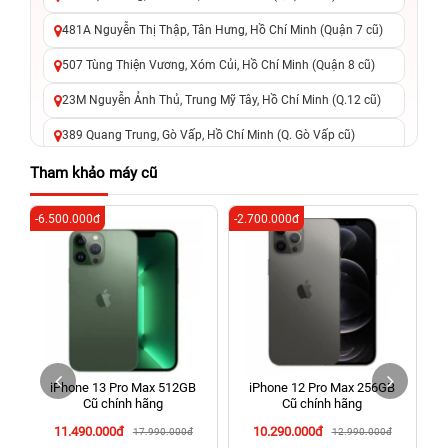
481A Nguyễn Thị Thập, Tân Hưng, Hồ Chí Minh (Quận 7 cũ)
507 Tùng Thiện Vương, Xóm Củi, Hồ Chí Minh (Quận 8 cũ)
23M Nguyễn Ảnh Thủ, Trung Mỹ Tây, Hồ Chí Minh (Q.12 cũ)
389 Quang Trung, Gò Vấp, Hồ Chí Minh (Q. Gò Vấp cũ)
625 - 625A Âu Cơ, Tân Phú, Hồ Chí Minh (Quận Tân Phú cũ)
Tham khảo máy cũ
326 Lê Văn Việt, Tăng Nhơn Phú, Hồ Chí Minh (Q.9 TP. Thủ
-6.500.000đ
-2.700.000đ
-3
Đức cũ)
256 Võ Văn Ngân, Thủ Đức, Hồ Chí Minh (Bình Thọ, TP. Thủ
Đức Cũ)
70 Nguyễn An Ninh, Dĩ An, Hồ Chí Minh (Bình Dương Cũ)
24h Vũng Tàu: 162A Ba Cu, Vũng Tàu, Hồ Chí Minh (TP. Vũng
Tàu cũ)
iPhone 13 Pro Max 512GB
iPhone 12 Pro Max 256GB
198 Hoàng Văn Thụ, Tân Sơn Nhất, Hồ Chí Minh (Tân Bình
Cũ chính hãng
Cũ chính hãng
cũ)
11.490.000đ
10.290.000đ
17.990.000đ
12.990.000đ