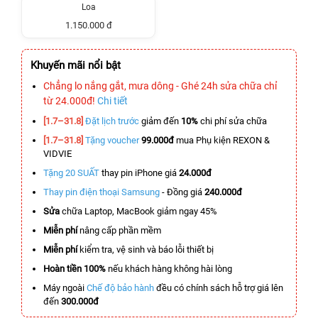
Loa
1.150.000 đ
Khuyến mãi nổi bật
Chẳng lo nắng gắt, mưa dông - Ghé 24h sửa chữa chỉ
từ 24.000đ!
Chi tiết
[1.7–31.8]
Đặt lịch trước
giảm đến
10%
chi phí sửa chữa
[1.7–31.8]
Tặng voucher
99.000đ
mua Phụ kiện REXON &
VIDVIE
Tặng 20 SUẤT
thay pin iPhone giá
24.000đ
Thay pin điện thoại Samsung
- Đồng giá
240.000đ
Sửa
chữa Laptop, MacBook giảm ngay 45%
Miễn phí
nâng cấp phần mềm
Miễn phí
kiểm tra, vệ sinh và báo lỗi thiết bị
Hoàn tiền 100%
nếu khách hàng không hài lòng
Máy ngoài
Chế độ bảo hành
đều có chính sách hỗ trợ giá lên
đến
300.000đ