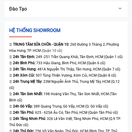
Đào Tạo
HỆ THỐNG SHOWROOM
TRUNG TÂM SỬA CHỮA - QUẬN 10:
260 Đường 3 Tháng 2, Phường
Hòa Hưng, TP. HCM
(Quận 10 cũ)
24h Tân Định:
249 -251 Trần Quang Khải, Tân Định, HCM (Quận 1 cũ)
24h Bình Phú:
733 Hậu Giang, Bình Phú, HCM (Quận 6 cũ)
24h Tân Hưng:
481A Nguyễn Thị Thập, Tân Hưng, HCM (Quận 7 cũ)
24h Xóm Củi:
507 Tùng Thiện Vương, Xóm Củi, HCM (Quận 8 cũ)
24h Trung Mỹ Tây:
23M Nguyễn Ảnh Thủ, Trung Mỹ Tây, HCM (Q.12
cũ)
24h Tân Sơn Nhất:
198 Hoàng Văn Thụ, Tân Sơn Nhất, HCM (Tân
Bình cũ)
24h Gò Vấp:
389 Quang Trung, Gò Vấp, HCM (Q. Gò Vấp cũ)
24h Tân Phú:
625 - 625A Âu Cơ, Tân Phú, HCM (Quận Tân Phú cũ)
24h Tăng Nhơn Phú:
326 Lê Văn Việt, Tăng Nhơn Phú, HCM (Q.9 TP.
Thủ Đức cũ)
24h Thủ Đức:
256 Võ Văn Ngân, Thủ Đức, HCM (Bình Thọ, TP. Thủ