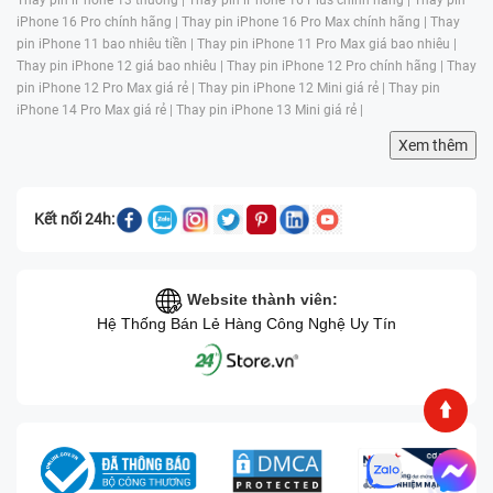
iPhone 16 Pro chính hãng |
Thay pin iPhone 16 Pro Max chính hãng |
Thay
pin iPhone 11 bao nhiêu tiền |
Thay pin iPhone 11 Pro Max giá bao nhiêu |
Thay pin iPhone 12 giá bao nhiêu |
Thay pin iPhone 12 Pro chính hãng |
Thay
Quy trình thay pin laptop Dell Inspiron 7567 ở
pin iPhone 12 Pro Max giá rẻ |
Thay pin iPhone 12 Mini giá rẻ |
Thay pin
iPhone 14 Pro Max giá rẻ |
Thay pin iPhone 13 Mini giá rẻ |
Bệnh Viện Điện Thoại, Laptop 24h
Xem thêm
Để khách hàng hiểu rõ hơn về dịch vụ ở trung tâm, quy
trình thay pin của laptop Dell Inspiron 7567 được thực
hiện theo các bước sau:
Kết nối 24h:
Bước 1:
Ngay sau khi máy được đem đến trung tâm
sửa chữa, nhân viên kỹ thuật sẽ sẽ kiểm tra tổng thể
Website thành viên:
laptop của khách hàng cũng như xác định rõ tình trạng
Hệ Thống Bán Lẻ Hàng Công Nghệ Uy Tín
lỗi do pin hay lỗi sạc.
Bước 2:
Sau khi kiểm tra xong thì nhân viên sẽ báo giá
và thời gian sửa chữa thiết bị cho khách hàng. Nếu
khách hàng đồng ý sử dụng dịch vụ, trung tâm sẽ thực
hiện khâu tháo máy và cho khách hàng ký tên lên linh