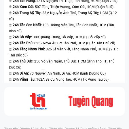
24h Tân Hưng:
481A Nguyễn Thị Thập, Tân Hưng, HCM (Quận 7 cũ)
Điện Thoại, Laptop 24h , bởi vì trung tâm luôn cố gắng
24h Xóm Củi:
507 Tùng Thiện Vương, Xóm Củi, HCM (Quận 8 cũ)
mang đến những trải nghiệm tuyệt vời cho khách hàng
24h Trung Mỹ Tây:
23M Nguyễn Ảnh Thủ, Trung Mỹ Tây, HCM (Q.12
của mình.
cũ)
24h Tân Sơn Nhất:
198 Hoàng Văn Thụ, Tân Sơn Nhất, HCM (Tân
Bình cũ)
24h Gò Vấp:
389 Quang Trung, Gò Vấp, HCM (Q. Gò Vấp cũ)
24h Tân Phú:
625 - 625A Âu Cơ, Tân Phú, HCM (Quận Tân Phú cũ)
24h Tăng Nhơn Phú:
326 Lê Văn Việt, Tăng Nhơn Phú, HCM (Q.9 TP.
Thủ Đức cũ)
24h Thủ Đức:
256 Võ Văn Ngân, Thủ Đức, HCM (Bình Thọ, TP. Thủ
Đức Cũ)
24h Dĩ An:
70 Nguyễn An Ninh, Dĩ An, HCM (Bình Dương Cũ)
24h Vũng Tàu:
162A Ba Cu, Vũng Tàu, HCM (TP. Vũng Tàu cũ)
Thay pin iPhone 13 thường |
Thay pin iPhone 16 Plus chính hãng |
Thay pin