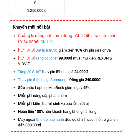
Pin
1.250.000 đ
Khuyến mãi nổi bật
Chẳng lo nắng gắt, mưa dông - Ghé 24h sửa chữa chỉ
từ 24.000đ!
Chi tiết
[1.7–31.8]
Đặt lịch trước
giảm đến
10%
chi phí sửa chữa
[1.7–31.8]
Tặng voucher
99.000đ
mua Phụ kiện REXON &
VIDVIE
Tặng 20 SUẤT
thay pin iPhone giá
24.000đ
Thay pin điện thoại Samsung
- Đồng giá
240.000đ
Sửa
chữa Laptop, MacBook giảm ngay 45%
Miễn phí
nâng cấp phần mềm
Miễn phí
kiểm tra, vệ sinh và báo lỗi thiết bị
Hoàn tiền 100%
nếu khách hàng không hài lòng
Máy ngoài
Chế độ bảo hành
đều có chính sách hỗ trợ giá lên
đến
300.000đ