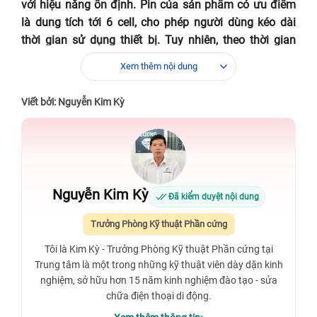
với hiệu năng ổn định. Pin của sản phẩm có ưu điểm
là dung tích tới 6 cell, cho phép người dùng kéo dài
thời gian sử dụng thiết bị. Tuy nhiên, theo thời gian
chất lượng pin sẽ bị suy giảm, gây khó chịu cho người
Xem thêm nội dung
sử dụng. Vậy nơi đâu có cung cấp dịch vụ thay pin
laptop Dell Inspiron 7567? Bạn có thể tham khảo ở
Viết bởi: Nguyễn Kim Kỳ
Bệnh Viện Điện Thoại, Laptop 24h .
Nơi đâu cung cấp dịch vụ thay pin laptop
Dell Inspiron 7567?
Nguyễn Kim Kỳ
Khi nào cần thay pin laptop Dell Inspiron 7567?
Đã kiểm duyệt nội dung
Trưởng Phòng Kỹ thuật Phần cứng
Việc pin bị chai sau một thời gian sử dụng là hoàn
toàn bình thường, từ laptop dòng cao cấp cho tới tầm
Tôi là Kim Kỳ - Trưởng Phòng Kỹ thuật Phần cứng tại
thấp đều gặp trường hợp này. Một số dấu hiệu nhận
Trung tâm là một trong những kỹ thuật viên dày dặn kinh
biết laptop bạn đang bị chai pin như:
nghiệm, sở hữu hơn 15 năm kinh nghiệm đào tạo - sửa
chữa điện thoại di động.
Nếu bạn sử dụng laptop thường xuyên, bạn sẽ nhận