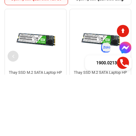
1900.0213
Thay SSD M.2 SATA Laptop HP
Thay SSD M.2 SATA Laptop HP
15 da0036TX
15 da0443TX
1.050.000đ
1.050.000đ
30 - 45 phút
30 - 45 phút
Bảo hành 36 tháng
Bảo hành 36 tháng
Thông Tin Liên Hệ