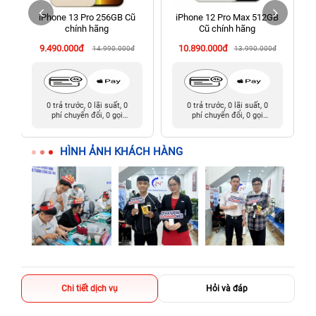
iPhone 13 Pro 256GB Cũ
iPhone 12 Pro Max 512GB
198 Hoàng Văn Thụ, Tân Sơn Nhất, Hồ Chí Minh (Tân Bình
chính hãng
Cũ chính hãng
cũ)
9.490.000đ
10.890.000đ
14.990.000đ
13.990.000đ
0 trả trước, 0 lãi suất, 0
0 trả trước, 0 lãi suất, 0
phí chuyển đổi, 0 gọi
phí chuyển đổi, 0 gọi
người thân
người thân
HÌNH ẢNH KHÁCH HÀNG
Chi tiết dịch vụ
Hỏi và đáp