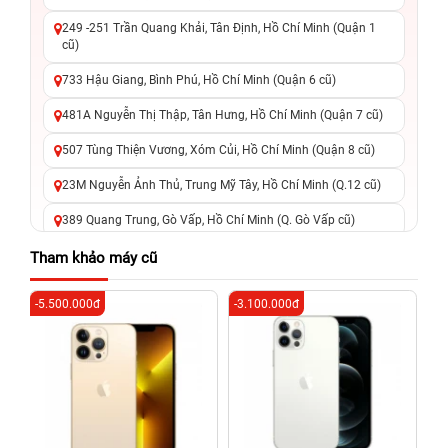
249 -251 Trần Quang Khải, Tân Định, Hồ Chí Minh (Quận 1
cũ)
733 Hậu Giang, Bình Phú, Hồ Chí Minh (Quận 6 cũ)
481A Nguyễn Thị Thập, Tân Hưng, Hồ Chí Minh (Quận 7 cũ)
507 Tùng Thiện Vương, Xóm Củi, Hồ Chí Minh (Quận 8 cũ)
23M Nguyễn Ảnh Thủ, Trung Mỹ Tây, Hồ Chí Minh (Q.12 cũ)
389 Quang Trung, Gò Vấp, Hồ Chí Minh (Q. Gò Vấp cũ)
625 - 625A Âu Cơ, Tân Phú, Hồ Chí Minh (Quận Tân Phú cũ)
Tham khảo máy cũ
326 Lê Văn Việt, Tăng Nhơn Phú, Hồ Chí Minh (Q.9 TP. Thủ
-5.500.000đ
-3.100.000đ
-4
Đức cũ)
256 Võ Văn Ngân, Thủ Đức, Hồ Chí Minh (Bình Thọ, TP. Thủ
Đức Cũ)
70 Nguyễn An Ninh, Dĩ An, Hồ Chí Minh (Bình Dương Cũ)
24h Vũng Tàu: 162A Ba Cu, Vũng Tàu, Hồ Chí Minh (TP. Vũng
Tàu cũ)