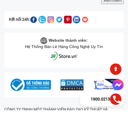
Xem thêm
Kết nối 24h:
Website thành viên:
Hệ Thống Bán Lẻ Hàng Công Nghệ Uy Tín
1900.0213
CÔNG TY TNHH MỘT THÀNH VIÊN ĐÀO TẠO KỸ THUẬT VÀ
THƯƠNG MẠI HAI BỐN GIỜ Mã số thuế: 0305245702 Địa chỉ:
122/12G Tạ uyên, Phường 4, Quận 11, Thành phố Hồ Chí Minh, Việt
Nam