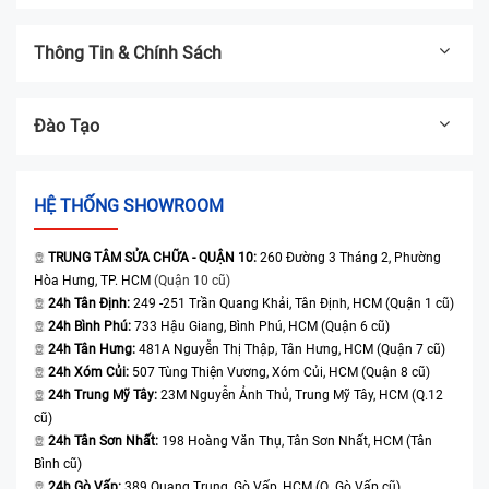
Thông Tin & Chính Sách
Đào Tạo
HỆ THỐNG SHOWROOM
TRUNG TÂM SỬA CHỮA - QUẬN 10:
260 Đường 3 Tháng 2, Phường
Hòa Hưng, TP. HCM
(Quận 10 cũ)
24h Tân Định:
249 -251 Trần Quang Khải, Tân Định, HCM (Quận 1 cũ)
24h Bình Phú:
733 Hậu Giang, Bình Phú, HCM (Quận 6 cũ)
24h Tân Hưng:
481A Nguyễn Thị Thập, Tân Hưng, HCM (Quận 7 cũ)
24h Xóm Củi:
507 Tùng Thiện Vương, Xóm Củi, HCM (Quận 8 cũ)
24h Trung Mỹ Tây:
23M Nguyễn Ảnh Thủ, Trung Mỹ Tây, HCM (Q.12
cũ)
24h Tân Sơn Nhất:
198 Hoàng Văn Thụ, Tân Sơn Nhất, HCM (Tân
Bình cũ)
24h Gò Vấp:
389 Quang Trung, Gò Vấp, HCM (Q. Gò Vấp cũ)