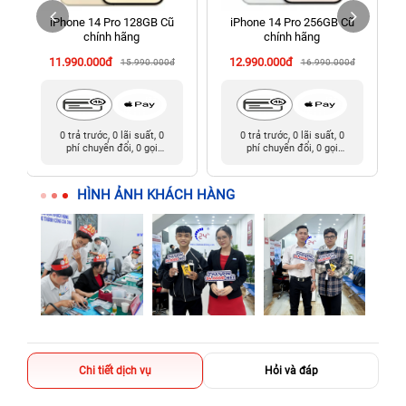
iPhone 14 Pro 128GB Cũ
iPhone 14 Pro 256GB Cũ
198 Hoàng Văn Thụ, Tân Sơn Nhất, Hồ Chí Minh (Tân Bình
chính hãng
chính hãng
cũ)
11.990.000đ
12.990.000đ
15.990.000đ
16.990.000đ
0 trả trước, 0 lãi suất, 0
0 trả trước, 0 lãi suất, 0
phí chuyển đổi, 0 gọi
phí chuyển đổi, 0 gọi
người thân
người thân
HÌNH ẢNH KHÁCH HÀNG
Chi tiết dịch vụ
Hỏi và đáp