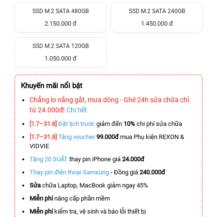
SSD M.2 SATA 480GB
SSD M.2 SATA 240GB
2.150.000 đ
1.450.000 đ
SSD M.2 SATA 120GB
1.050.000 đ
Khuyến mãi nổi bật
Chẳng lo nắng gắt, mưa dông - Ghé 24h sửa chữa chỉ
từ 24.000đ!
Chi tiết
[1.7–31.8]
Đặt lịch trước
giảm đến
10%
chi phí sửa chữa
[1.7–31.8]
Tặng voucher
99.000đ
mua Phụ kiện REXON &
VIDVIE
Tặng 20 SUẤT
thay pin iPhone giá
24.000đ
Thay pin điện thoại Samsung
- Đồng giá
240.000đ
Sửa
chữa Laptop, MacBook giảm ngay 45%
Miễn phí
nâng cấp phần mềm
Miễn phí
kiểm tra, vệ sinh và báo lỗi thiết bị