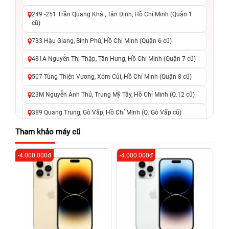
249 -251 Trần Quang Khải, Tân Định, Hồ Chí Minh (Quận 1
cũ)
733 Hậu Giang, Bình Phú, Hồ Chí Minh (Quận 6 cũ)
481A Nguyễn Thị Thập, Tân Hưng, Hồ Chí Minh (Quận 7 cũ)
507 Tùng Thiện Vương, Xóm Củi, Hồ Chí Minh (Quận 8 cũ)
23M Nguyễn Ảnh Thủ, Trung Mỹ Tây, Hồ Chí Minh (Q.12 cũ)
389 Quang Trung, Gò Vấp, Hồ Chí Minh (Q. Gò Vấp cũ)
625 - 625A Âu Cơ, Tân Phú, Hồ Chí Minh (Quận Tân Phú cũ)
Tham khảo máy cũ
326 Lê Văn Việt, Tăng Nhơn Phú, Hồ Chí Minh (Q.9 TP. Thủ
-4.000.000đ
-4.000.000đ
-2
Đức cũ)
256 Võ Văn Ngân, Thủ Đức, Hồ Chí Minh (Bình Thọ, TP. Thủ
Đức Cũ)
70 Nguyễn An Ninh, Dĩ An, Hồ Chí Minh (Bình Dương Cũ)
24h Vũng Tàu: 162A Ba Cu, Vũng Tàu, Hồ Chí Minh (TP. Vũng
Tàu cũ)