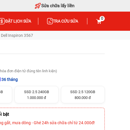
Sửa chữa lấy liền
0
ĐẶT LỊCH SỬA
TRA CỨU SỬA
Dell Inspiron 3567
hóa đơn điện tử đúng tên linh kiện)
36 tháng
GB
SSD 2.5 240GB
SSD 2.5 120GB
1.000.000 đ
800.000 đ
i bật
ng gắt, mưa dông - Ghé 24h sửa chữa chỉ từ 24.000đ!