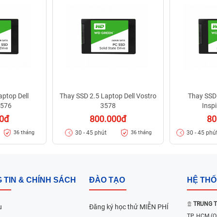
aptop Dell
Thay SSD 2.5 Laptop Dell Vostro
Thay SSD 
3576
3578
Insp
00đ
800.000đ
80
30 - 45 phút
30 - 45 phú
36 tháng
36 tháng
 TIN & CHÍNH SÁCH
ĐÀO TẠO
HỆ TH
TRUNG T
u
Đăng ký học thử MIỄN PHÍ
TP. HCM
(Q