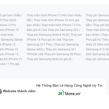
 giá bao nhiêu |
Thay màn hình iPhone 12 mini bao nhiêu
Thay pin Samsung
5 Plus chính
tiền |
Thay màn hình iPhone 13 mini giá
Thay pin Samsun
hone 15 Pro
bao nhiêu |
thay màn hình iPhone 15 Pro
tiền |
Thay pin Sa
ình iPhone 16
Max giá rẻ |
Giá Thay pin Samsung S22 |
Thay màn hình S
y màn hình
Thay pin Samsung Note 8 HCM |
Thay pin
bao nhiêu |
Thay
n Samsung Galaxy
iPhone 14 Plus giá rẻ |
Giá Thay pin
Plus giá rẻ |
Thay
h iPhone 12
Samsung S21 Plus |
Thay pin Samsung
Note 20 Ultra chí
ình iPhone 13
Galaxy A02s |
Thay pin Samsung S21
Samsung A12 chí
 pin iPhone 13
TPHCM |
Giá Thay pin Samsung S9 Plus |
hình Samsung S2
ay pin iPhone 15
Thay pin Samsung Note 20 giá rẻ |
thay pin Samsung
hone 11 Pro giá
Hệ Thống Bán Lẻ Hàng Công Nghệ Uy Tín
Website thành viên:
G MẠI HAI BỐN GIỜ Mã số thuế: 0305245702 Địa chỉ: 122/12G Tạ uyê