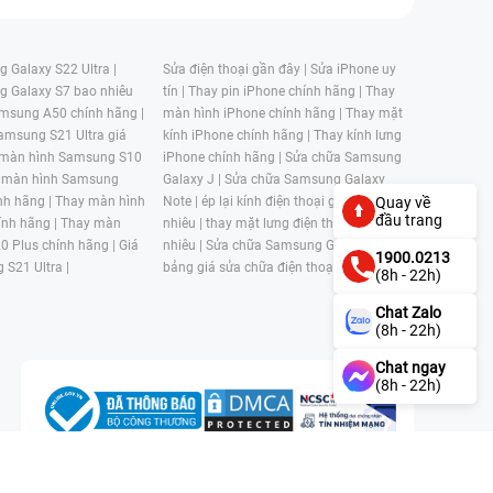
 Galaxy S22 Ultra |
Sửa điện thoại gần đây |
Sửa iPhone uy
g Galaxy S7 bao nhiêu
tín |
Thay pin iPhone chính hãng |
Thay
msung A50 chính hãng |
màn hình iPhone chính hãng |
Thay mặt
amsung S21 Ultra giá
kính iPhone chính hãng |
Thay kính lưng
 màn hình Samsung S10
iPhone chính hãng |
Sửa chữa Samsung
 màn hình Samsung
Galaxy J |
Sửa chữa Samsung Galaxy
nh hãng |
Thay màn hình
Note |
ép lại kính điện thoại giá bao
Quay về
đầu trang
nh hãng |
Thay màn
nhiêu |
thay mặt lưng điện thoại giá bao
0 Plus chính hãng |
Giá
nhiêu |
Sửa chữa Samsung Galaxy S |
1900.0213
 S21 Ultra |
bảng giá sửa chữa điện thoại samsung |
(8h - 22h)
Chat Zalo
(8h - 22h)
Chat ngay
(8h - 22h)
n, Phường 4, Quận 11, Thành phố Hồ Chí Minh, Việt Nam