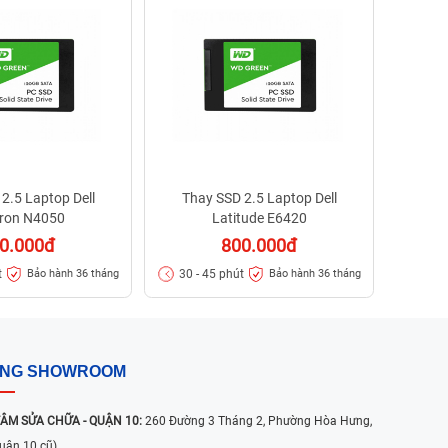
30 - 
2.5 Laptop Dell
Thay SSD 2.5 Laptop Dell
iron N4050
Latitude E6420
0.000đ
800.000đ
t
30 - 45 phút
Bảo hành 36 tháng
Bảo hành 36 tháng
ỐNG SHOWROOM
ÂM SỬA CHỮA - QUẬN 10:
260 Đường 3 Tháng 2, Phường Hòa Hưng,
uận 10 cũ)