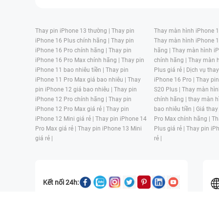
Thay pin iPhone 13 thường |
Thay pin
Thay màn hình iPhone 15
iPhone 16 Plus chính hãng |
Thay pin
Thay màn hình iPhone 1
iPhone 16 Pro chính hãng |
Thay pin
hãng |
Thay màn hình iP
iPhone 16 Pro Max chính hãng |
Thay pin
chính hãng |
Thay màn h
iPhone 11 bao nhiêu tiền |
Thay pin
Plus giá rẻ |
Dịch vụ tha
iPhone 11 Pro Max giá bao nhiêu |
Thay
iPhone 16 Pro |
Thay pi
pin iPhone 12 giá bao nhiêu |
Thay pin
S20 Plus |
Thay màn hìn
iPhone 12 Pro chính hãng |
Thay pin
chính hãng |
thay màn h
iPhone 12 Pro Max giá rẻ |
Thay pin
bao nhiêu tiền |
Giá thay
iPhone 12 Mini giá rẻ |
Thay pin iPhone 14
Pro Max chính hãng |
Th
Pro Max giá rẻ |
Thay pin iPhone 13 Mini
Plus giá rẻ |
Thay pin iP
giá rẻ |
rẻ |
Kết nối 24h:
CÔNG TY TNHH MỘT THÀNH VIÊN ĐÀO TẠO KỸ THUẬT VÀ THƯƠN