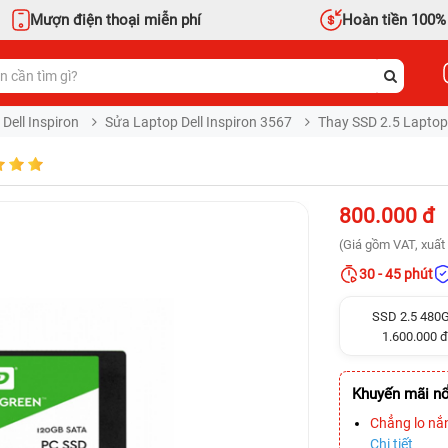
Mượn điện thoại miễn phí
Hoàn tiền 100%
Dell Inspiron
Sửa Laptop Dell Inspiron 3567
Thay SSD 2.5 Laptop 
800.000 đ
(Giá gồm VAT, xuất 
30 - 45 phút
SSD 2.5 480
1.600.000 đ
Khuyến mãi nổ
Chẳng lo nắ
Chi tiết