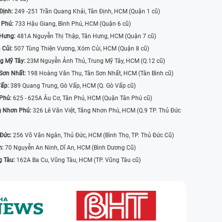
Định:
249 -251 Trần Quang Khải, Tân Định, HCM (Quận 1 cũ)
 Phú:
733 Hậu Giang, Bình Phú, HCM (Quận 6 cũ)
 Hưng:
481A Nguyễn Thị Thập, Tân Hưng, HCM (Quận 7 cũ)
 Củi:
507 Tùng Thiện Vương, Xóm Củi, HCM (Quận 8 cũ)
g Mỹ Tây:
23M Nguyễn Ảnh Thủ, Trung Mỹ Tây, HCM (Q.12 cũ)
Sơn Nhất:
198 Hoàng Văn Thụ, Tân Sơn Nhất, HCM (Tân Bình cũ)
Vấp:
389 Quang Trung, Gò Vấp, HCM (Q. Gò Vấp cũ)
 Phú:
625 - 625A Âu Cơ, Tân Phú, HCM (Quận Tân Phú cũ)
g Nhơn Phú:
326 Lê Văn Việt, Tăng Nhơn Phú, HCM (Q.9 TP. Thủ Đức
 Đức:
256 Võ Văn Ngân, Thủ Đức, HCM (Bình Thọ, TP. Thủ Đức Cũ)
n:
70 Nguyễn An Ninh, Dĩ An, HCM (Bình Dương Cũ)
g Tàu:
162A Ba Cu, Vũng Tàu, HCM (TP. Vũng Tàu cũ)