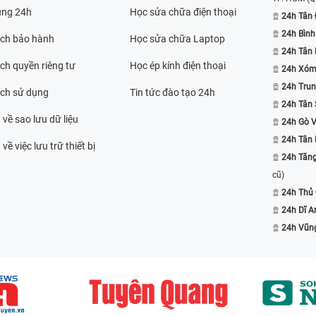
ụng 24h
Học sửa chữa điện thoại
24h Tân 
24h Bình
ách bảo hành
Học sửa chữa Laptop
24h Tân
ch quyền riêng tư
Học ép kính điện thoại
24h Xóm
24h Trun
ách sử dụng
Tin tức đào tạo 24h
24h Tân 
 về sao lưu dữ liệu
24h Gò 
24h Tân
về việc lưu trữ thiết bị
24h Tăn
cũ)
24h Thủ
24h Dĩ A
24h Vũn