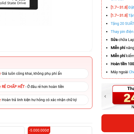
[1.7–31.8]
Đặt
[1.7–31.8]
Tặn
Tặng 20 SUẤ
Thay pin điệ
Sửa
chữa Lap
Miễn phí
nâng
Miễn phí
kiểm 
Hoàn tiền 10
Máy ngoài
Ch
Giá luôn công khai, không phụ phí ẩn
RẺ CHẤP HẾT
- Ở đâu rẻ hơn hoàn tiền
Hoàn trả linh kiện hư hỏng có xác nhận chữ ký
-5.000.000đ
-5.500.000đ