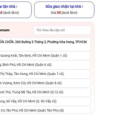
a tận nhà
Sửa giao nhận tại nhà
0đ
(dưới 5km)
Giá
0đ
(dưới 5km)
owroom
A CHỮA: 260 Đường 3 Tháng 2, Phường Hòa Hưng, TP.HCM
GB Cũ chính
iPhone 8 Plus 64GB Cũ chính
iPhone 8 64GB Cũ
hãng
 Quang Khải, Tân Định, Hồ Chí Minh (Quận 1 cũ)
.990.000đ
2.590.000đ
8.290.000đ
2.990.000đ
5
, Bình Phú, Hồ Chí Minh (Quận 6 cũ)
hị Thập, Tân Hưng, Hồ Chí Minh (Quận 7 cũ)
suất, 0 phí
0 trả trước, 0 lãi suất, 0 phí
0 trả trước, 0 lãi
n Vương, Xóm Củi, Hồ Chí Minh (Quận 8 cũ)
người thân
chuyển đổi, 0 gọi người thân
chuyển đổi, 0 gọi
h Thủ, Trung Mỹ Tây, Hồ Chí Minh (Q.12 cũ)
ng, Gò Vấp, Hồ Chí Minh (Q. Gò Vấp cũ)
 Cơ, Tân Phú, Hồ Chí Minh (Quận Tân Phú cũ)