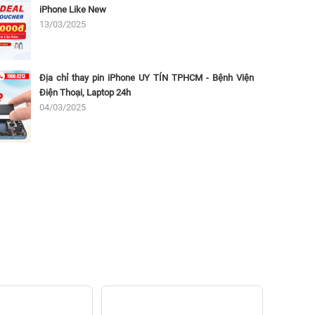
iPhone Like New
13/03/2025
Địa chỉ thay pin iPhone UY TÍN TPHCM - Bệnh Viện
Điện Thoại, Laptop 24h
04/03/2025
Tha