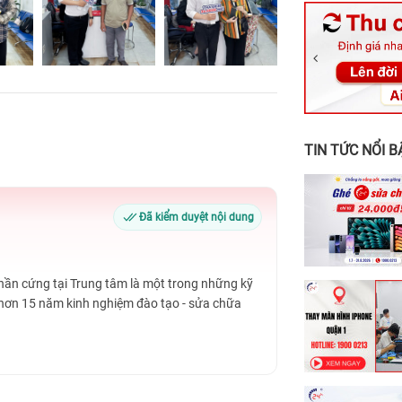
326 Lê Văn Vi
256 Võ Văn Ng
70 Nguyễn An 
24h Vũng Tàu:
198 Hoàng Văn
TIN TỨC NỔI B
Đã kiểm duyệt nội dung
Phần cứng tại Trung tâm là một trong những kỹ
 hơn 15 năm kinh nghiệm đào tạo - sửa chữa