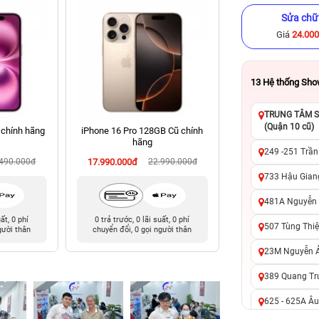
Sửa chữ
Giá
24.00
13
Hệ thống Sh
TRUNG TÂM SỬ
(Quận 10 cũ)
 chính hãng
iPhone 16 Pro 128GB Cũ chính
iPhone 13 Pro 256
hãng
hãng
249 -251 Trần
.490.000đ
17.990.000đ
22.990.000đ
9.490.000đ
14
733 Hậu Giang
481A Nguyễn T
uất, 0 phí
0 trả trước, 0 lãi suất, 0 phí
0 trả trước, 0 lãi 
507 Tùng Thiệ
gười thân
chuyển đổi, 0 gọi người thân
chuyển đổi, 0 gọi 
23M Nguyễn Ản
389 Quang Tru
625 - 625A Âu