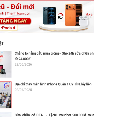
ệt, Tăng Nhơn Phú, Hồ Chí Minh (Q.9 TP. Thủ Đức cũ)
ân, Thủ Đức, Hồ Chí Minh (Bình Thọ, TP. Thủ Đức Cũ)
Ninh, Dĩ An, Hồ Chí Minh (Bình Dương Cũ)
 162A Ba Cu, Vũng Tàu, Hồ Chí Minh (TP. Vũng Tàu cũ)
 Thụ, Tân Sơn Nhất, Hồ Chí Minh (Tân Bình cũ)
ẬT
Chẳng lo nắng gắt, mưa giông - Ghé 24h sửa chữa chỉ
từ 24.000đ!
28/06/2026
Địa chỉ thay màn hình iPhone Quận 1 UY TÍN, lấy liền
02/04/2025
Sửa chữa có DEAL - TẶNG Voucher 200.000đ mua