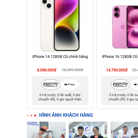
 256GB Cũ
iPhone 14 128GB Cũ chính hãng
iPhone 16 128GB Cũ
90.000đ
8.090.000đ
16.390.000đ
14.790.000đ
22
t, 0 phí
0 trả trước, 0 lãi suất, 0 phí
0 trả trước, 0 lãi s
ười thân
chuyển đổi, 0 gọi người thân
chuyển đổi, 0 gọi n
HÌNH ẢNH KHÁCH HÀNG