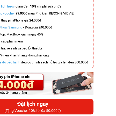
 lịch trước
giảm đến
10%
chi phí sửa chữa
g voucher
99.000đ
mua Phụ kiện REXON & VIDVIE
T
thay pin iPhone giá
24.000đ
n thoại Samsung
- Đồng giá
240.000đ
top, MacBook giảm ngay 45%
 cấp phần mềm
tra, vệ sinh và báo lỗi thiết bị
0%
nếu khách hàng không hài lòng
ế độ bảo hành
đều có chính sách hỗ trợ giá lên đến
300.000đ
Đặt lịch ngay
(Tặng Voucher 10% tối đa 50.000đ)
-5.700.000đ
-3.000.000đ