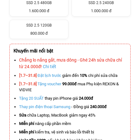
SSD 2.5 480GB
SSD 2.5 240GB
1.600.000 đ
1.000.000 đ
SSD 2.5 120GB
800.000 đ
Khuyến mãi nổi bật
Chẳng lo nắng gắt, mưa dông - Ghé 24h sửa chữa chỉ
từ 24.000đ!
Chi tiết
[1.7–31.8]
Đặt lịch trước
giảm đến
10%
chi phí sửa chữa
[1.7–31.8]
Tặng voucher
99.000đ
mua Phụ kiện REXON &
VIDVIE
Tặng 20 SUẤT
thay pin iPhone giá
24.000đ
Thay pin điện thoại Samsung
- Đồng giá
240.000đ
Sửa
chữa Laptop, MacBook giảm ngay 45%
Miễn phí
nâng cấp phần mềm
Miễn phí
kiểm tra, vệ sinh và báo lỗi thiết bị