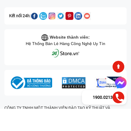
Kết nối 24h:
Website thành viên:
Hệ Thống Bán Lẻ Hàng Công Nghệ Uy Tín
1900.0213
CÔNG TY TNHH MỘT THÀNH VIÊN ĐÀO TẠO KỸ THUẬT VÀ
THƯƠNG MẠI HAI BỐN GIỜ Mã số thuế: 0305245702 Địa chỉ:
122/12G Tạ uyên, Phường 4, Quận 11, Thành phố Hồ Chí Minh, Việt
Nam