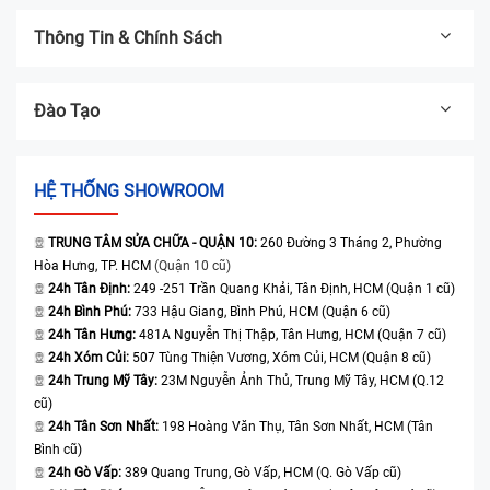
Thông Tin & Chính Sách
Đào Tạo
HỆ THỐNG SHOWROOM
TRUNG TÂM SỬA CHỮA - QUẬN 10:
260 Đường 3 Tháng 2, Phường
Hòa Hưng, TP. HCM
(Quận 10 cũ)
24h Tân Định:
249 -251 Trần Quang Khải, Tân Định, HCM (Quận 1 cũ)
24h Bình Phú:
733 Hậu Giang, Bình Phú, HCM (Quận 6 cũ)
24h Tân Hưng:
481A Nguyễn Thị Thập, Tân Hưng, HCM (Quận 7 cũ)
24h Xóm Củi:
507 Tùng Thiện Vương, Xóm Củi, HCM (Quận 8 cũ)
24h Trung Mỹ Tây:
23M Nguyễn Ảnh Thủ, Trung Mỹ Tây, HCM (Q.12
cũ)
24h Tân Sơn Nhất:
198 Hoàng Văn Thụ, Tân Sơn Nhất, HCM (Tân
Bình cũ)
24h Gò Vấp:
389 Quang Trung, Gò Vấp, HCM (Q. Gò Vấp cũ)