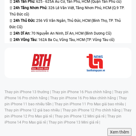
24h Tân Phú:
625 - 625A Âu Cơ, Tân Phú, HCM (Quận Tân Phú cũ)
24h Tăng Nhơn Phú:
326 Lê Văn Việt, Tăng Nhơn Phú, HCM (Q.9 TP.
Thủ Đức cũ)
24h Thủ Đức:
256 Võ Văn Ngân, Thủ Đức, HCM (Bình Thọ, TP. Thủ
Đức Cũ)
24h Dĩ An:
70 Nguyễn An Ninh, Dĩ An, HCM (Bình Dương Cũ)
24h Vũng Tàu:
162A Ba Cu, Vũng Tàu, HCM (TP. Vũng Tàu cũ)
Thay pin iPhone 13 thường |
Thay pin iPhone 16 Plus chính hãng |
Thay pin
iPhone 16 Pro chính hãng |
Thay pin iPhone 16 Pro Max chính hãng |
Thay
pin iPhone 11 bao nhiêu tiền |
Thay pin iPhone 11 Pro Max giá bao nhiêu |
Thay pin iPhone 12 giá bao nhiêu |
Thay pin iPhone 12 Pro chính hãng |
Thay
pin iPhone 12 Pro Max giá rẻ |
Thay pin iPhone 12 Mini giá rẻ |
Thay pin
iPhone 14 Pro Max giá rẻ |
Thay pin iPhone 13 Mini giá rẻ |
Xem thêm