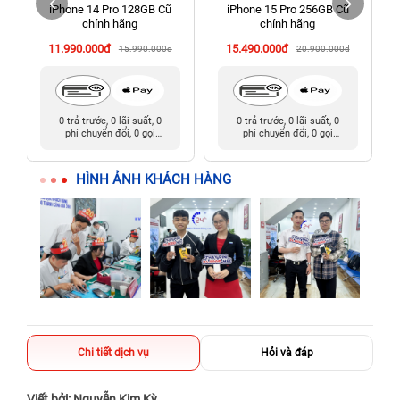
iPhone 14 Pro 128GB Cũ
iPhone 15 Pro 256GB Cũ
198 Hoàng Văn Thụ, Tân Sơn Nhất, Hồ Chí Minh (Tân Bình
chính hãng
chính hãng
cũ)
11.990.000đ
15.490.000đ
15.990.000đ
20.900.000đ
0 trả trước, 0 lãi suất, 0
0 trả trước, 0 lãi suất, 0
phí chuyển đổi, 0 gọi
phí chuyển đổi, 0 gọi
người thân
người thân
HÌNH ẢNH KHÁCH HÀNG
Chi tiết dịch vụ
Hỏi và đáp
Viết bởi: Nguyễn Kim Kỳ