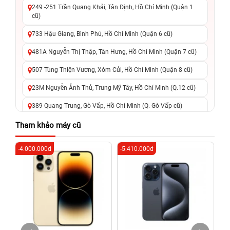
249 -251 Trần Quang Khải, Tân Định, Hồ Chí Minh (Quận 1
cũ)
733 Hậu Giang, Bình Phú, Hồ Chí Minh (Quận 6 cũ)
481A Nguyễn Thị Thập, Tân Hưng, Hồ Chí Minh (Quận 7 cũ)
507 Tùng Thiện Vương, Xóm Củi, Hồ Chí Minh (Quận 8 cũ)
23M Nguyễn Ảnh Thủ, Trung Mỹ Tây, Hồ Chí Minh (Q.12 cũ)
389 Quang Trung, Gò Vấp, Hồ Chí Minh (Q. Gò Vấp cũ)
625 - 625A Âu Cơ, Tân Phú, Hồ Chí Minh (Quận Tân Phú cũ)
Tham khảo máy cũ
326 Lê Văn Việt, Tăng Nhơn Phú, Hồ Chí Minh (Q.9 TP. Thủ
-4.000.000đ
-5.410.000đ
-5
Đức cũ)
256 Võ Văn Ngân, Thủ Đức, Hồ Chí Minh (Bình Thọ, TP. Thủ
Đức Cũ)
70 Nguyễn An Ninh, Dĩ An, Hồ Chí Minh (Bình Dương Cũ)
24h Vũng Tàu: 162A Ba Cu, Vũng Tàu, Hồ Chí Minh (TP. Vũng
Tàu cũ)