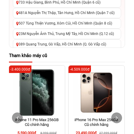
733 Hậu Giang, Bình Phú, Hồ Chí Minh (Quận 6 cũ)
481A Nguyễn Thị Thập, Tân Hưng, Hồ Chí Minh (Quận 7 cũ)
507 Tùng Thiện Vương, Xóm Củi, Hồ Chí Minh (Quận 8 cũ)
23M Nguyễn Ảnh Thủ, Trung Mỹ Tây, Hồ Chí Minh (Q.12 cũ)
389 Quang Trung, Gò Vấp, Hồ Chí Minh (Q. Gò Vấp cũ)
625 - 625A Âu Cơ, Tân Phú, Hồ Chí Minh (Quận Tân Phú cũ)
Tham khảo máy cũ
326 Lê Văn Việt, Tăng Nhơn Phú, Hồ Chí Minh (Q.9 TP. Thủ
-3.400.000đ
-4.509.000đ
-6
Đức cũ)
256 Võ Văn Ngân, Thủ Đức, Hồ Chí Minh (Bình Thọ, TP. Thủ
Đức Cũ)
70 Nguyễn An Ninh, Dĩ An, Hồ Chí Minh (Bình Dương Cũ)
24h Vũng Tàu: 162A Ba Cu, Vũng Tàu, Hồ Chí Minh (TP. Vũng
Tàu cũ)
iPhone 11 Pro Max 256GB
iPhone 16 Pro Max 256GB
198 Hoàng Văn Thụ, Tân Sơn Nhất, Hồ Chí Minh (Tân Bình
Cũ chính hãng
Cũ chính hãng
cũ)
5.590.000đ
23.490.000đ
8.990.000đ
27.999.000đ