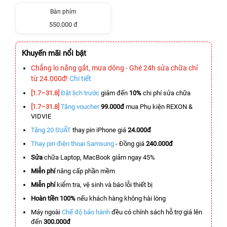
Bàn phím
550.000 đ
Khuyến mãi nổi bật
Chẳng lo nắng gắt, mưa dông - Ghé 24h sửa chữa chỉ
từ 24.000đ!
Chi tiết
[1.7–31.8]
Đặt lịch trước
giảm đến
10%
chi phí sửa chữa
[1.7–31.8]
Tặng voucher
99.000đ
mua Phụ kiện REXON &
VIDVIE
Tặng 20 SUẤT
thay pin iPhone giá
24.000đ
Thay pin điện thoại Samsung
- Đồng giá
240.000đ
Sửa
chữa Laptop, MacBook giảm ngay 45%
Miễn phí
nâng cấp phần mềm
Miễn phí
kiểm tra, vệ sinh và báo lỗi thiết bị
Hoàn tiền 100%
nếu khách hàng không hài lòng
Máy ngoài
Chế độ bảo hành
đều có chính sách hỗ trợ giá lên
đến
300.000đ