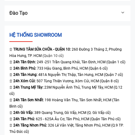
Đào Tạo
HỆ THỐNG SHOWROOM
TRUNG TÂM SỬA CHỮA - QUẬN 10:
260 Đường 3 Tháng 2, Phường
Hòa Hưng, TP. HCM
(Quận 10 cũ)
24h Tân Định:
249 -251 Trần Quang Khải, Tân Định, HCM (Quận 1 cũ)
24h Bình Phú:
733 Hậu Giang, Bình Phú, HCM (Quận 6 cũ)
24h Tân Hưng:
481A Nguyễn Thị Thập, Tân Hưng, HCM (Quận 7 cũ)
24h Xóm Củi:
507 Tùng Thiện Vương, Xóm Củi, HCM (Quận 8 cũ)
24h Trung Mỹ Tây:
23M Nguyễn Ảnh Thủ, Trung Mỹ Tây, HCM (Q.12
cũ)
24h Tân Sơn Nhất:
198 Hoàng Văn Thụ, Tân Sơn Nhất, HCM (Tân
Bình cũ)
24h Gò Vấp:
389 Quang Trung, Gò Vấp, HCM (Q. Gò Vấp cũ)
24h Tân Phú:
625 - 625A Âu Cơ, Tân Phú, HCM (Quận Tân Phú cũ)
24h Tăng Nhơn Phú:
326 Lê Văn Việt, Tăng Nhơn Phú, HCM (Q.9 TP.
Thủ Đức cũ)