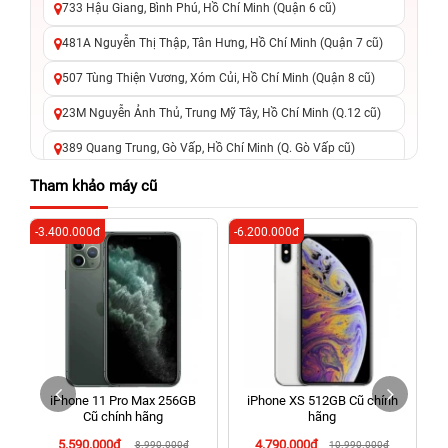
733 Hậu Giang, Bình Phú, Hồ Chí Minh (Quận 6 cũ)
481A Nguyễn Thị Thập, Tân Hưng, Hồ Chí Minh (Quận 7 cũ)
507 Tùng Thiện Vương, Xóm Củi, Hồ Chí Minh (Quận 8 cũ)
23M Nguyễn Ảnh Thủ, Trung Mỹ Tây, Hồ Chí Minh (Q.12 cũ)
389 Quang Trung, Gò Vấp, Hồ Chí Minh (Q. Gò Vấp cũ)
625 - 625A Âu Cơ, Tân Phú, Hồ Chí Minh (Quận Tân Phú cũ)
Tham khảo máy cũ
326 Lê Văn Việt, Tăng Nhơn Phú, Hồ Chí Minh (Q.9 TP. Thủ
-3.400.000đ
-6.200.000đ
-3
Đức cũ)
256 Võ Văn Ngân, Thủ Đức, Hồ Chí Minh (Bình Thọ, TP. Thủ
Đức Cũ)
70 Nguyễn An Ninh, Dĩ An, Hồ Chí Minh (Bình Dương Cũ)
24h Vũng Tàu: 162A Ba Cu, Vũng Tàu, Hồ Chí Minh (TP. Vũng
Tàu cũ)
iPhone 11 Pro Max 256GB
iPhone XS 512GB Cũ chính
198 Hoàng Văn Thụ, Tân Sơn Nhất, Hồ Chí Minh (Tân Bình
Cũ chính hãng
hãng
cũ)
5.590.000đ
4.790.000đ
8.990.000đ
10.990.000đ