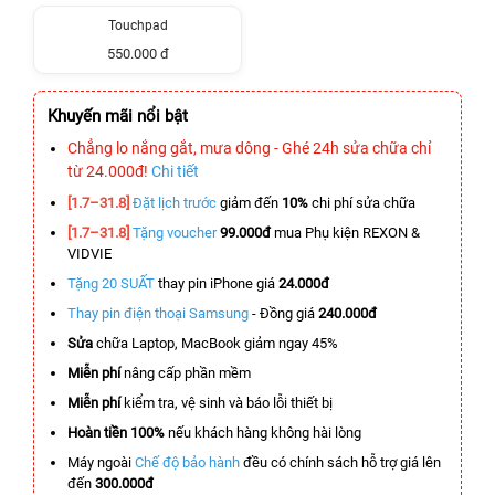
Touchpad
550.000 đ
Khuyến mãi nổi bật
Chẳng lo nắng gắt, mưa dông - Ghé 24h sửa chữa chỉ
từ 24.000đ!
Chi tiết
[1.7–31.8]
Đặt lịch trước
giảm đến
10%
chi phí sửa chữa
[1.7–31.8]
Tặng voucher
99.000đ
mua Phụ kiện REXON &
VIDVIE
Tặng 20 SUẤT
thay pin iPhone giá
24.000đ
Thay pin điện thoại Samsung
- Đồng giá
240.000đ
Sửa
chữa Laptop, MacBook giảm ngay 45%
Miễn phí
nâng cấp phần mềm
Miễn phí
kiểm tra, vệ sinh và báo lỗi thiết bị
Hoàn tiền 100%
nếu khách hàng không hài lòng
Máy ngoài
Chế độ bảo hành
đều có chính sách hỗ trợ giá lên
đến
300.000đ