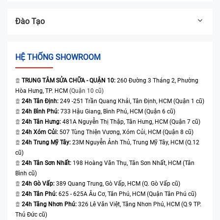
Đào Tạo
HỆ THỐNG SHOWROOM
TRUNG TÂM SỬA CHỮA - QUẬN 10:
260 Đường 3 Tháng 2, Phường
Hòa Hưng, TP. HCM
(Quận 10 cũ)
24h Tân Định:
249 -251 Trần Quang Khải, Tân Định, HCM (Quận 1 cũ)
24h Bình Phú:
733 Hậu Giang, Bình Phú, HCM (Quận 6 cũ)
24h Tân Hưng:
481A Nguyễn Thị Thập, Tân Hưng, HCM (Quận 7 cũ)
24h Xóm Củi:
507 Tùng Thiện Vương, Xóm Củi, HCM (Quận 8 cũ)
24h Trung Mỹ Tây:
23M Nguyễn Ảnh Thủ, Trung Mỹ Tây, HCM (Q.12
cũ)
24h Tân Sơn Nhất:
198 Hoàng Văn Thụ, Tân Sơn Nhất, HCM (Tân
Bình cũ)
24h Gò Vấp:
389 Quang Trung, Gò Vấp, HCM (Q. Gò Vấp cũ)
24h Tân Phú:
625 - 625A Âu Cơ, Tân Phú, HCM (Quận Tân Phú cũ)
24h Tăng Nhơn Phú:
326 Lê Văn Việt, Tăng Nhơn Phú, HCM (Q.9 TP.
Thủ Đức cũ)