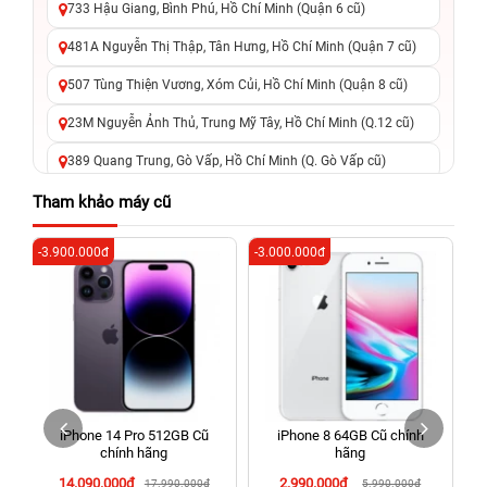
733 Hậu Giang, Bình Phú, Hồ Chí Minh (Quận 6 cũ)
481A Nguyễn Thị Thập, Tân Hưng, Hồ Chí Minh (Quận 7 cũ)
507 Tùng Thiện Vương, Xóm Củi, Hồ Chí Minh (Quận 8 cũ)
23M Nguyễn Ảnh Thủ, Trung Mỹ Tây, Hồ Chí Minh (Q.12 cũ)
389 Quang Trung, Gò Vấp, Hồ Chí Minh (Q. Gò Vấp cũ)
625 - 625A Âu Cơ, Tân Phú, Hồ Chí Minh (Quận Tân Phú cũ)
Tham khảo máy cũ
326 Lê Văn Việt, Tăng Nhơn Phú, Hồ Chí Minh (Q.9 TP. Thủ
-3.900.000đ
-3.000.000đ
-3
Đức cũ)
256 Võ Văn Ngân, Thủ Đức, Hồ Chí Minh (Bình Thọ, TP. Thủ
Đức Cũ)
70 Nguyễn An Ninh, Dĩ An, Hồ Chí Minh (Bình Dương Cũ)
24h Vũng Tàu: 162A Ba Cu, Vũng Tàu, Hồ Chí Minh (TP. Vũng
Tàu cũ)
h
iPhone 14 Pro 512GB Cũ
iPhone 8 64GB Cũ chính
198 Hoàng Văn Thụ, Tân Sơn Nhất, Hồ Chí Minh (Tân Bình
chính hãng
hãng
cũ)
14.090.000đ
2.990.000đ
17.990.000đ
5.990.000đ