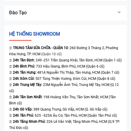
Đào Tạo
HỆ THỐNG SHOWROOM
TRUNG TÂM SỬA CHỮA - QUẬN 10:
260 Đường 3 Tháng 2, Phường
Hòa Hưng, TP. HCM
(Quận 10 cũ)
24h Tân Định:
249 -251 Trần Quang Khải, Tân Định, HCM (Quận 1 cũ)
24h Bình Phú:
733 Hậu Giang, Bình Phú, HCM (Quận 6 cũ)
24h Tân Hưng:
481A Nguyễn Thị Thập, Tân Hưng, HCM (Quận 7 cũ)
24h Xóm Củi:
507 Tùng Thiện Vương, Xóm Củi, HCM (Quận 8 cũ)
24h Trung Mỹ Tây:
23M Nguyễn Ảnh Thủ, Trung Mỹ Tây, HCM (Q.12
cũ)
24h Tân Sơn Nhất:
198 Hoàng Văn Thụ, Tân Sơn Nhất, HCM (Tân
Bình cũ)
24h Gò Vấp:
389 Quang Trung, Gò Vấp, HCM (Q. Gò Vấp cũ)
24h Tân Phú:
625 - 625A Âu Cơ, Tân Phú, HCM (Quận Tân Phú cũ)
24h Tăng Nhơn Phú:
326 Lê Văn Việt, Tăng Nhơn Phú, HCM (Q.9 TP.
Thủ Đức cũ)