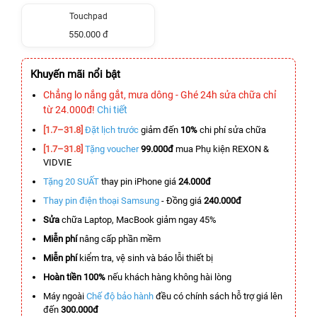
Touchpad
550.000 đ
Khuyến mãi nổi bật
Chẳng lo nắng gắt, mưa dông - Ghé 24h sửa chữa chỉ
từ 24.000đ!
Chi tiết
[1.7–31.8]
Đặt lịch trước
giảm đến
10%
chi phí sửa chữa
[1.7–31.8]
Tặng voucher
99.000đ
mua Phụ kiện REXON &
VIDVIE
Tặng 20 SUẤT
thay pin iPhone giá
24.000đ
Thay pin điện thoại Samsung
- Đồng giá
240.000đ
Sửa
chữa Laptop, MacBook giảm ngay 45%
Miễn phí
nâng cấp phần mềm
Miễn phí
kiểm tra, vệ sinh và báo lỗi thiết bị
Hoàn tiền 100%
nếu khách hàng không hài lòng
Máy ngoài
Chế độ bảo hành
đều có chính sách hỗ trợ giá lên
đến
300.000đ