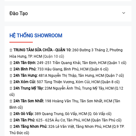
Đào Tạo
HỆ THỐNG SHOWROOM
TRUNG TÂM SỬA CHỮA - QUẬN 10:
260 Đường 3 Tháng 2, Phường
Hòa Hưng, TP. HCM
(Quận 10 cũ)
24h Tân Định:
249 -251 Trần Quang Khải, Tân Định, HCM (Quận 1 cũ)
24h Bình Phú:
733 Hậu Giang, Bình Phú, HCM (Quận 6 cũ)
24h Tân Hưng:
481A Nguyễn Thị Thập, Tân Hưng, HCM (Quận 7 cũ)
24h Xóm Củi:
507 Tùng Thiện Vương, Xóm Củi, HCM (Quận 8 cũ)
24h Trung Mỹ Tây:
23M Nguyễn Ảnh Thủ, Trung Mỹ Tây, HCM (Q.12
cũ)
24h Tân Sơn Nhất:
198 Hoàng Văn Thụ, Tân Sơn Nhất, HCM (Tân
Bình cũ)
24h Gò Vấp:
389 Quang Trung, Gò Vấp, HCM (Q. Gò Vấp cũ)
24h Tân Phú:
625 - 625A Âu Cơ, Tân Phú, HCM (Quận Tân Phú cũ)
24h Tăng Nhơn Phú:
326 Lê Văn Việt, Tăng Nhơn Phú, HCM (Q.9 TP.
Thủ Đức cũ)