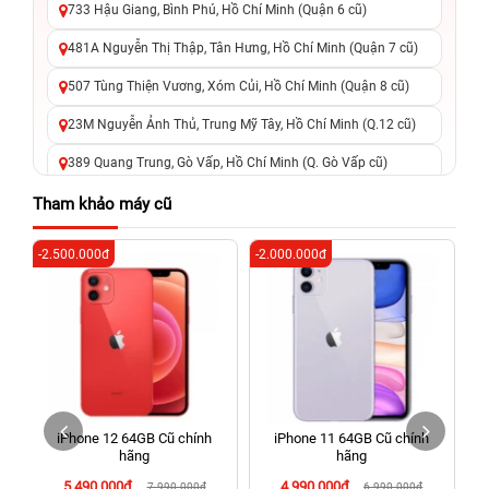
733 Hậu Giang, Bình Phú, Hồ Chí Minh (Quận 6 cũ)
481A Nguyễn Thị Thập, Tân Hưng, Hồ Chí Minh (Quận 7 cũ)
507 Tùng Thiện Vương, Xóm Củi, Hồ Chí Minh (Quận 8 cũ)
23M Nguyễn Ảnh Thủ, Trung Mỹ Tây, Hồ Chí Minh (Q.12 cũ)
389 Quang Trung, Gò Vấp, Hồ Chí Minh (Q. Gò Vấp cũ)
625 - 625A Âu Cơ, Tân Phú, Hồ Chí Minh (Quận Tân Phú cũ)
Tham khảo máy cũ
326 Lê Văn Việt, Tăng Nhơn Phú, Hồ Chí Minh (Q.9 TP. Thủ
-2.500.000đ
-2.000.000đ
-3
Đức cũ)
256 Võ Văn Ngân, Thủ Đức, Hồ Chí Minh (Bình Thọ, TP. Thủ
Đức Cũ)
70 Nguyễn An Ninh, Dĩ An, Hồ Chí Minh (Bình Dương Cũ)
24h Vũng Tàu: 162A Ba Cu, Vũng Tàu, Hồ Chí Minh (TP. Vũng
Tàu cũ)
iPhone 12 64GB Cũ chính
iPhone 11 64GB Cũ chính
198 Hoàng Văn Thụ, Tân Sơn Nhất, Hồ Chí Minh (Tân Bình
hãng
hãng
cũ)
5.490.000đ
4.990.000đ
7.990.000đ
6.990.000đ