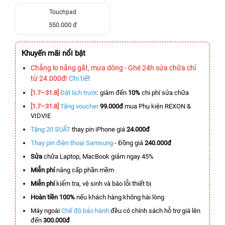
Touchpad
550.000 đ
Khuyến mãi nổi bật
Chẳng lo nắng gắt, mưa dông - Ghé 24h sửa chữa chỉ
từ 24.000đ!
Chi tiết
[1.7–31.8]
Đặt lịch trước
giảm đến
10%
chi phí sửa chữa
[1.7–31.8]
Tặng voucher
99.000đ
mua Phụ kiện REXON &
VIDVIE
Tặng 20 SUẤT
thay pin iPhone giá
24.000đ
Thay pin điện thoại Samsung
- Đồng giá
240.000đ
Sửa
chữa Laptop, MacBook giảm ngay 45%
Miễn phí
nâng cấp phần mềm
Miễn phí
kiểm tra, vệ sinh và báo lỗi thiết bị
Hoàn tiền 100%
nếu khách hàng không hài lòng
Máy ngoài
Chế độ bảo hành
đều có chính sách hỗ trợ giá lên
đến
300.000đ