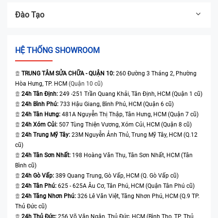
Đào Tạo
HỆ THỐNG SHOWROOM
TRUNG TÂM SỬA CHỮA - QUẬN 10:
260 Đường 3 Tháng 2, Phường
Hòa Hưng, TP. HCM
(Quận 10 cũ)
24h Tân Định:
249 -251 Trần Quang Khải, Tân Định, HCM (Quận 1 cũ)
24h Bình Phú:
733 Hậu Giang, Bình Phú, HCM (Quận 6 cũ)
24h Tân Hưng:
481A Nguyễn Thị Thập, Tân Hưng, HCM (Quận 7 cũ)
24h Xóm Củi:
507 Tùng Thiện Vương, Xóm Củi, HCM (Quận 8 cũ)
24h Trung Mỹ Tây:
23M Nguyễn Ảnh Thủ, Trung Mỹ Tây, HCM (Q.12
cũ)
24h Tân Sơn Nhất:
198 Hoàng Văn Thụ, Tân Sơn Nhất, HCM (Tân
Bình cũ)
24h Gò Vấp:
389 Quang Trung, Gò Vấp, HCM (Q. Gò Vấp cũ)
24h Tân Phú:
625 - 625A Âu Cơ, Tân Phú, HCM (Quận Tân Phú cũ)
24h Tăng Nhơn Phú:
326 Lê Văn Việt, Tăng Nhơn Phú, HCM (Q.9 TP.
Thủ Đức cũ)
24h Thủ Đức:
256 Võ Văn Ngân, Thủ Đức, HCM (Bình Thọ, TP. Thủ