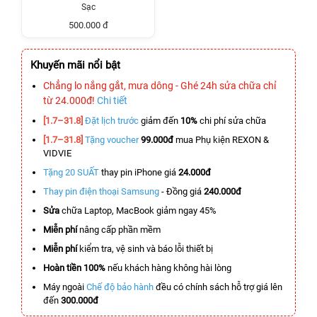
Sạc
500.000 đ
Khuyến mãi nổi bật
Chẳng lo nắng gắt, mưa dông - Ghé 24h sửa chữa chỉ
từ 24.000đ!
Chi tiết
[1.7–31.8]
Đặt lịch trước
giảm đến
10%
chi phí sửa chữa
[1.7–31.8]
Tặng voucher
99.000đ
mua Phụ kiện REXON &
VIDVIE
Tặng 20 SUẤT
thay pin iPhone giá
24.000đ
Thay pin điện thoại Samsung
- Đồng giá
240.000đ
Sửa
chữa Laptop, MacBook giảm ngay 45%
Miễn phí
nâng cấp phần mềm
Miễn phí
kiểm tra, vệ sinh và báo lỗi thiết bị
Hoàn tiền 100%
nếu khách hàng không hài lòng
Máy ngoài
Chế độ bảo hành
đều có chính sách hỗ trợ giá lên
đến
300.000đ