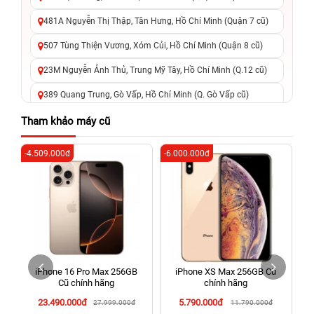
481A Nguyễn Thị Thập, Tân Hưng, Hồ Chí Minh (Quận 7 cũ)
507 Tùng Thiện Vương, Xóm Củi, Hồ Chí Minh (Quận 8 cũ)
23M Nguyễn Ảnh Thủ, Trung Mỹ Tây, Hồ Chí Minh (Q.12 cũ)
389 Quang Trung, Gò Vấp, Hồ Chí Minh (Q. Gò Vấp cũ)
625 - 625A Âu Cơ, Tân Phú, Hồ Chí Minh (Quận Tân Phú cũ)
Tham khảo máy cũ
326 Lê Văn Việt, Tăng Nhơn Phú, Hồ Chí Minh (Q.9 TP. Thủ
-4.509.000đ
-6.000.000đ
-4
Đức cũ)
256 Võ Văn Ngân, Thủ Đức, Hồ Chí Minh (Bình Thọ, TP. Thủ
Đức Cũ)
70 Nguyễn An Ninh, Dĩ An, Hồ Chí Minh (Bình Dương Cũ)
24h Vũng Tàu: 162A Ba Cu, Vũng Tàu, Hồ Chí Minh (TP. Vũng
Tàu cũ)
iPhone 16 Pro Max 256GB
iPhone XS Max 256GB Cũ
198 Hoàng Văn Thụ, Tân Sơn Nhất, Hồ Chí Minh (Tân Bình
Cũ chính hãng
chính hãng
cũ)
23.490.000đ
5.790.000đ
27.999.000đ
11.790.000đ