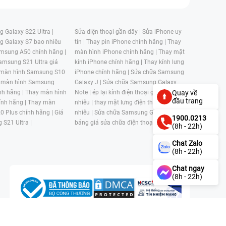
 Galaxy S22 Ultra |
Sửa điện thoại gần đây |
Sửa iPhone uy
g Galaxy S7 bao nhiêu
tín |
Thay pin iPhone chính hãng |
Thay
msung A50 chính hãng |
màn hình iPhone chính hãng |
Thay mặt
amsung S21 Ultra giá
kính iPhone chính hãng |
Thay kính lưng
 màn hình Samsung S10
iPhone chính hãng |
Sửa chữa Samsung
 màn hình Samsung
Galaxy J |
Sửa chữa Samsung Galaxy
nh hãng |
Thay màn hình
Note |
ép lại kính điện thoại giá bao
Quay về
đầu trang
nh hãng |
Thay màn
nhiêu |
thay mặt lưng điện thoại giá bao
0 Plus chính hãng |
Giá
nhiêu |
Sửa chữa Samsung Galaxy S |
1900.0213
 S21 Ultra |
bảng giá sửa chữa điện thoại samsung |
(8h - 22h)
Chat Zalo
(8h - 22h)
Chat ngay
(8h - 22h)
n, Phường 4, Quận 11, Thành phố Hồ Chí Minh, Việt Nam