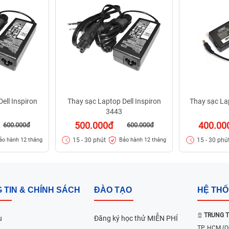
ell Inspiron
Thay sạc Laptop Dell Inspiron
Thay sạc La
3443
500.000đ
400.00
600.000đ
600.000đ
15 - 30 phút
15 - 30 phú
ảo hành 12 tháng
Bảo hành 12 tháng
 TIN & CHÍNH SÁCH
ĐÀO TẠO
HỆ TH
TRUNG T
u
Đăng ký học thử MIỄN PHÍ
TP. HCM
(Q