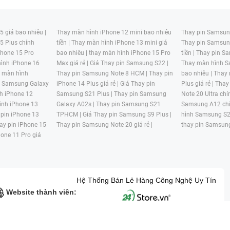
 giá bao nhiêu |
Thay màn hình iPhone 12 mini bao nhiêu
Thay pin Samsung
5 Plus chính
tiền |
Thay màn hình iPhone 13 mini giá
Thay pin Samsun
hone 15 Pro
bao nhiêu |
thay màn hình iPhone 15 Pro
tiền |
Thay pin Sa
ình iPhone 16
Max giá rẻ |
Giá Thay pin Samsung S22 |
Thay màn hình S
y màn hình
Thay pin Samsung Note 8 HCM |
Thay pin
bao nhiêu |
Thay
n Samsung Galaxy
iPhone 14 Plus giá rẻ |
Giá Thay pin
Plus giá rẻ |
Thay
h iPhone 12
Samsung S21 Plus |
Thay pin Samsung
Note 20 Ultra chí
ình iPhone 13
Galaxy A02s |
Thay pin Samsung S21
Samsung A12 chí
 pin iPhone 13
TPHCM |
Giá Thay pin Samsung S9 Plus |
hình Samsung S2
ay pin iPhone 15
Thay pin Samsung Note 20 giá rẻ |
thay pin Samsung
hone 11 Pro giá
Hệ Thống Bán Lẻ Hàng Công Nghệ Uy Tín
Website thành viên:
G MẠI HAI BỐN GIỜ Mã số thuế: 0305245702 Địa chỉ: 122/12G Tạ uyê