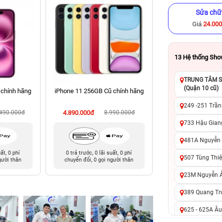
Sửa chữ
Giá
24.00
13
Hệ thống Sh
TRUNG TÂM SỬ
(Quận 10 cũ)
 chính hãng
iPhone 11 256GB Cũ chính hãng
iPhone 14 Pro 512
hãng
249 -251 Trần
.490.000đ
4.890.000đ
8.990.000đ
14.090.000đ
17
733 Hậu Giang
481A Nguyễn T
uất, 0 phí
0 trả trước, 0 lãi suất, 0 phí
0 trả trước, 0 lãi 
507 Tùng Thiệ
gười thân
chuyển đổi, 0 gọi người thân
chuyển đổi, 0 gọi 
23M Nguyễn Ản
389 Quang Tru
625 - 625A Âu