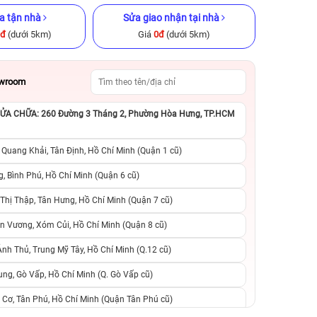
a tận nhà
Sửa giao nhận tại nhà
0đ
(dưới 5km)
Giá
0đ
(dưới 5km)
owroom
A CHỮA: 260 Đường 3 Tháng 2, Phường Hòa Hưng, TP.HCM
GB Cũ chính
iPhone 14 Pro Max 128GB cũ
iPhone 13 Pro M
chính hãng
chính h
 Quang Khải, Tân Định, Hồ Chí Minh (Quận 1 cũ)
.990.000đ
13.990.000đ
19.990.000đ
11.490.000đ
1
, Bình Phú, Hồ Chí Minh (Quận 6 cũ)
hị Thập, Tân Hưng, Hồ Chí Minh (Quận 7 cũ)
suất, 0 phí
0 trả trước, 0 lãi suất, 0 phí
0 trả trước, 0 lãi
n Vương, Xóm Củi, Hồ Chí Minh (Quận 8 cũ)
người thân
chuyển đổi, 0 gọi người thân
chuyển đổi, 0 gọi
h Thủ, Trung Mỹ Tây, Hồ Chí Minh (Q.12 cũ)
ng, Gò Vấp, Hồ Chí Minh (Q. Gò Vấp cũ)
 Cơ, Tân Phú, Hồ Chí Minh (Quận Tân Phú cũ)