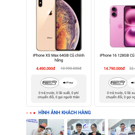
 256GB Cũ
iPhone XS Max 64GB Cũ chính
iPhone 16 128GB Cũ
hãng
990.000đ
4.490.000đ
10.990.000đ
14.790.000đ
22
t, 0 phí
0 trả trước, 0 lãi suất, 0 phí
0 trả trước, 0 lãi s
ười thân
chuyển đổi, 0 gọi người thân
chuyển đổi, 0 gọi n
HÌNH ẢNH KHÁCH HÀNG