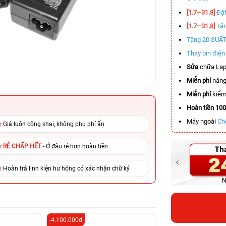
[1.7–31.8]
Đặt
[1.7–31.8]
Tặn
Tặng 20 SUẤ
Thay pin điệ
Sửa
chữa Lap
Miễn phí
nâng
Miễn phí
kiểm 
Hoàn tiền 10
Máy ngoài
Ch
Giá luôn công khai, không phụ phí ẩn
RẺ CHẤP HẾT
- Ở đâu rẻ hơn hoàn tiền
Hoàn trả linh kiện hư hỏng có xác nhận chữ ký
-4.100.000đ
-3.900.000đ