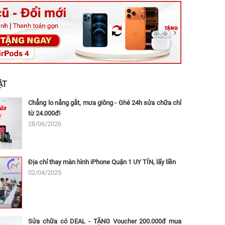
ệt, Tăng Nhơn Phú, Hồ Chí Minh (Q.9 TP. Thủ Đức cũ)
ân, Thủ Đức, Hồ Chí Minh (Bình Thọ, TP. Thủ Đức Cũ)
Ninh, Dĩ An, Hồ Chí Minh (Bình Dương Cũ)
 162A Ba Cu, Vũng Tàu, Hồ Chí Minh (TP. Vũng Tàu cũ)
 Thụ, Tân Sơn Nhất, Hồ Chí Minh (Tân Bình cũ)
ẬT
Chẳng lo nắng gắt, mưa giông - Ghé 24h sửa chữa chỉ
từ 24.000đ!
28/06/2026
Địa chỉ thay màn hình iPhone Quận 1 UY TÍN, lấy liền
02/04/2025
Sửa chữa có DEAL - TẶNG Voucher 200.000đ mua