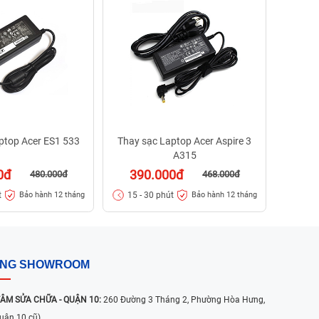
40
15 - 
ptop Acer ES1 533
Thay sạc Laptop Acer Aspire 3
A315
0đ
390.000đ
480.000đ
468.000đ
t
15 - 30 phút
Bảo hành 12 tháng
Bảo hành 12 tháng
ỐNG SHOWROOM
ÂM SỬA CHỮA - QUẬN 10:
260 Đường 3 Tháng 2, Phường Hòa Hưng,
uận 10 cũ)