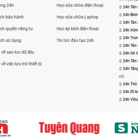
ụng 24h
Học sửa chữa điện thoại
24h Tân 
24h Bình
ách bảo hành
Học sửa chữa Laptop
24h Tân
ch quyền riêng tư
Học ép kính điện thoại
24h Xóm
24h Trun
ách sử dụng
Tin tức đào tạo 24h
24h Tân 
 về sao lưu dữ liệu
24h Gò 
24h Tân
về việc lưu trữ thiết bị
24h Tăn
cũ)
24h Thủ
24h Dĩ A
24h Vũn