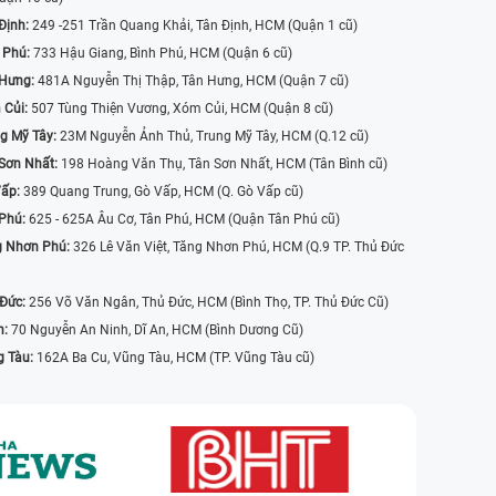
Định:
249 -251 Trần Quang Khải, Tân Định, HCM (Quận 1 cũ)
 Phú:
733 Hậu Giang, Bình Phú, HCM (Quận 6 cũ)
 Hưng:
481A Nguyễn Thị Thập, Tân Hưng, HCM (Quận 7 cũ)
 Củi:
507 Tùng Thiện Vương, Xóm Củi, HCM (Quận 8 cũ)
g Mỹ Tây:
23M Nguyễn Ảnh Thủ, Trung Mỹ Tây, HCM (Q.12 cũ)
Sơn Nhất:
198 Hoàng Văn Thụ, Tân Sơn Nhất, HCM (Tân Bình cũ)
Vấp:
389 Quang Trung, Gò Vấp, HCM (Q. Gò Vấp cũ)
 Phú:
625 - 625A Âu Cơ, Tân Phú, HCM (Quận Tân Phú cũ)
g Nhơn Phú:
326 Lê Văn Việt, Tăng Nhơn Phú, HCM (Q.9 TP. Thủ Đức
 Đức:
256 Võ Văn Ngân, Thủ Đức, HCM (Bình Thọ, TP. Thủ Đức Cũ)
n:
70 Nguyễn An Ninh, Dĩ An, HCM (Bình Dương Cũ)
g Tàu:
162A Ba Cu, Vũng Tàu, HCM (TP. Vũng Tàu cũ)