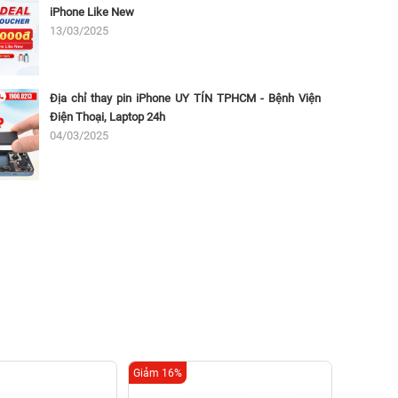
iPhone Like New
13/03/2025
Địa chỉ thay pin iPhone UY TÍN TPHCM - Bệnh Viện
Điện Thoại, Laptop 24h
04/03/2025
Giảm 16%
Giảm 16%
Thay s