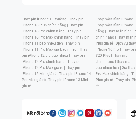
Thay pin iPhone 13 thường |
Thay pin
Thay màn hình iPhone 15
iPhone 16 Plus chính hãng |
Thay pin
Thay màn hình iPhone 1
iPhone 16 Pro chính hãng |
Thay pin
hãng |
Thay màn hình iP
iPhone 16 Pro Max chính hãng |
Thay pin
chính hãng |
Thay màn h
iPhone 11 bao nhiêu tiền |
Thay pin
Plus giá rẻ |
Dịch vụ tha
iPhone 11 Pro Max giá bao nhiêu |
Thay
iPhone 16 Pro |
Thay pi
pin iPhone 12 giá bao nhiêu |
Thay pin
S20 Plus |
Thay màn hìn
iPhone 12 Pro chính hãng |
Thay pin
chính hãng |
thay màn h
iPhone 12 Pro Max giá rẻ |
Thay pin
bao nhiêu tiền |
Giá thay
iPhone 12 Mini giá rẻ |
Thay pin iPhone 14
Pro Max chính hãng |
Th
Pro Max giá rẻ |
Thay pin iPhone 13 Mini
Plus giá rẻ |
Thay pin iP
giá rẻ |
rẻ |
Kết nối 24h:
CÔNG TY TNHH MỘT THÀNH VIÊN ĐÀO TẠO KỸ THUẬT VÀ THƯƠN