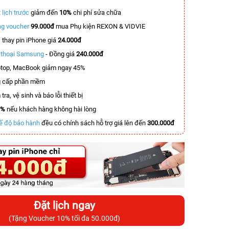
 lịch trước
giảm đến
10%
chi phí sửa chữa
g voucher
99.000đ
mua Phụ kiện REXON & VIDVIE
T
thay pin iPhone giá
24.000đ
n thoại Samsung
- Đồng giá
240.000đ
top, MacBook giảm ngay 45%
 cấp phần mềm
tra, vệ sinh và báo lỗi thiết bị
0%
nếu khách hàng không hài lòng
ế độ bảo hành
đều có chính sách hỗ trợ giá lên đến
300.000đ
Đặt lịch ngay
(Tặng Voucher 10% tối đa 50.000đ)
-6.000.000đ
-6.500.000đ