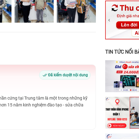
326 Lê Văn Vi
256 Võ Văn Ng
70 Nguyễn An 
24h Vũng Tàu:
198 Hoàng Văn
TIN TỨC NỔI B
Đã kiểm duyệt nội dung
Phần cứng tại Trung tâm là một trong những kỹ
 hơn 15 năm kinh nghiệm đào tạo - sửa chữa