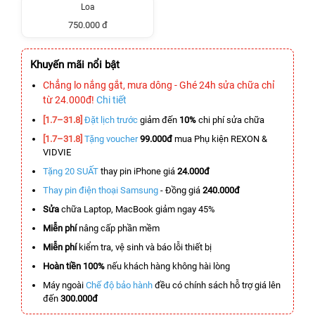
Loa
750.000 đ
Khuyến mãi nổi bật
Chẳng lo nắng gắt, mưa dông - Ghé 24h sửa chữa chỉ
từ 24.000đ!
Chi tiết
[1.7–31.8]
Đặt lịch trước
giảm đến
10%
chi phí sửa chữa
[1.7–31.8]
Tặng voucher
99.000đ
mua Phụ kiện REXON &
VIDVIE
Tặng 20 SUẤT
thay pin iPhone giá
24.000đ
Thay pin điện thoại Samsung
- Đồng giá
240.000đ
Sửa
chữa Laptop, MacBook giảm ngay 45%
Miễn phí
nâng cấp phần mềm
Miễn phí
kiểm tra, vệ sinh và báo lỗi thiết bị
Hoàn tiền 100%
nếu khách hàng không hài lòng
Máy ngoài
Chế độ bảo hành
đều có chính sách hỗ trợ giá lên
đến
300.000đ