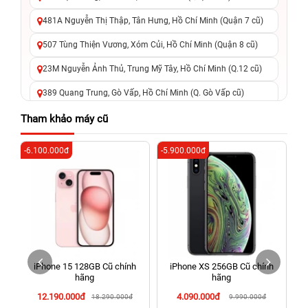
481A Nguyễn Thị Thập, Tân Hưng, Hồ Chí Minh (Quận 7 cũ)
507 Tùng Thiện Vương, Xóm Củi, Hồ Chí Minh (Quận 8 cũ)
23M Nguyễn Ảnh Thủ, Trung Mỹ Tây, Hồ Chí Minh (Q.12 cũ)
389 Quang Trung, Gò Vấp, Hồ Chí Minh (Q. Gò Vấp cũ)
625 - 625A Âu Cơ, Tân Phú, Hồ Chí Minh (Quận Tân Phú cũ)
Tham khảo máy cũ
326 Lê Văn Việt, Tăng Nhơn Phú, Hồ Chí Minh (Q.9 TP. Thủ
-6.100.000đ
-5.900.000đ
-4
Đức cũ)
256 Võ Văn Ngân, Thủ Đức, Hồ Chí Minh (Bình Thọ, TP. Thủ
Đức Cũ)
70 Nguyễn An Ninh, Dĩ An, Hồ Chí Minh (Bình Dương Cũ)
24h Vũng Tàu: 162A Ba Cu, Vũng Tàu, Hồ Chí Minh (TP. Vũng
Tàu cũ)
iPhone 15 128GB Cũ chính
iPhone XS 256GB Cũ chính
198 Hoàng Văn Thụ, Tân Sơn Nhất, Hồ Chí Minh (Tân Bình
hãng
hãng
cũ)
12.190.000đ
4.090.000đ
18.290.000đ
9.990.000đ