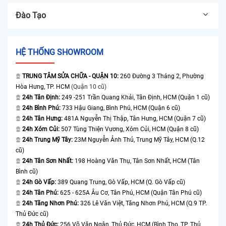
Đào Tạo
HỆ THỐNG SHOWROOM
TRUNG TÂM SỬA CHỮA - QUẬN 10:
260 Đường 3 Tháng 2, Phường
Hòa Hưng, TP. HCM
(Quận 10 cũ)
24h Tân Định:
249 -251 Trần Quang Khải, Tân Định, HCM (Quận 1 cũ)
24h Bình Phú:
733 Hậu Giang, Bình Phú, HCM (Quận 6 cũ)
24h Tân Hưng:
481A Nguyễn Thị Thập, Tân Hưng, HCM (Quận 7 cũ)
24h Xóm Củi:
507 Tùng Thiện Vương, Xóm Củi, HCM (Quận 8 cũ)
24h Trung Mỹ Tây:
23M Nguyễn Ảnh Thủ, Trung Mỹ Tây, HCM (Q.12
cũ)
24h Tân Sơn Nhất:
198 Hoàng Văn Thụ, Tân Sơn Nhất, HCM (Tân
Bình cũ)
24h Gò Vấp:
389 Quang Trung, Gò Vấp, HCM (Q. Gò Vấp cũ)
24h Tân Phú:
625 - 625A Âu Cơ, Tân Phú, HCM (Quận Tân Phú cũ)
24h Tăng Nhơn Phú:
326 Lê Văn Việt, Tăng Nhơn Phú, HCM (Q.9 TP.
Thủ Đức cũ)
24h Thủ Đức:
256 Võ Văn Ngân, Thủ Đức, HCM (Bình Thọ, TP. Thủ