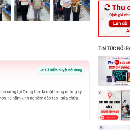
326 Lê Văn Vi
256 Võ Văn Ng
70 Nguyễn An 
24h Vũng Tàu:
198 Hoàng Văn
TIN TỨC NỔI B
Đã kiểm duyệt nội dung
Phần cứng tại Trung tâm là một trong những kỹ
 hơn 15 năm kinh nghiệm đào tạo - sửa chữa