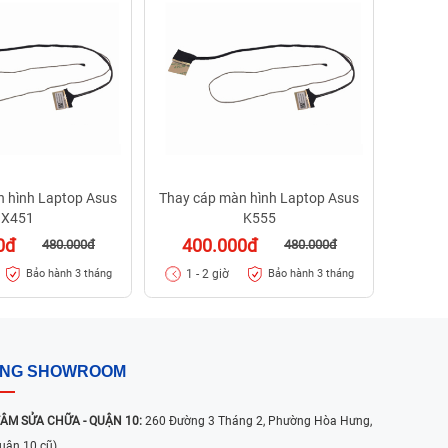
70
1 - 
n hình Laptop Asus
Thay cáp màn hình Laptop Asus
X451
K555
0đ
400.000đ
480.000đ
480.000đ
1 - 2 giờ
Bảo hành 3 tháng
Bảo hành 3 tháng
ỐNG SHOWROOM
ÂM SỬA CHỮA - QUẬN 10:
260 Đường 3 Tháng 2, Phường Hòa Hưng,
uận 10 cũ)