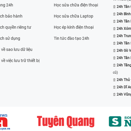
ụng 24h
Học sửa chữa điện thoại
24h Tân 
24h Bình
ách bảo hành
Học sửa chữa Laptop
24h Tân
ch quyền riêng tư
Học ép kính điện thoại
24h Xóm
24h Trun
ách sử dụng
Tin tức đào tạo 24h
24h Tân 
 về sao lưu dữ liệu
24h Gò 
24h Tân
về việc lưu trữ thiết bị
24h Tăn
cũ)
24h Thủ
24h Dĩ A
24h Vũn