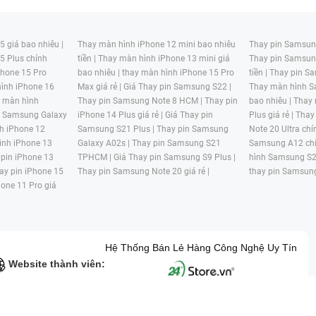
 giá bao nhiêu |
Thay màn hình iPhone 12 mini bao nhiêu
Thay pin Samsung
5 Plus chính
tiền |
Thay màn hình iPhone 13 mini giá
Thay pin Samsun
hone 15 Pro
bao nhiêu |
thay màn hình iPhone 15 Pro
tiền |
Thay pin Sa
ình iPhone 16
Max giá rẻ |
Giá Thay pin Samsung S22 |
Thay màn hình S
y màn hình
Thay pin Samsung Note 8 HCM |
Thay pin
bao nhiêu |
Thay
n Samsung Galaxy
iPhone 14 Plus giá rẻ |
Giá Thay pin
Plus giá rẻ |
Thay
h iPhone 12
Samsung S21 Plus |
Thay pin Samsung
Note 20 Ultra chí
ình iPhone 13
Galaxy A02s |
Thay pin Samsung S21
Samsung A12 chí
 pin iPhone 13
TPHCM |
Giá Thay pin Samsung S9 Plus |
hình Samsung S2
ay pin iPhone 15
Thay pin Samsung Note 20 giá rẻ |
thay pin Samsung
hone 11 Pro giá
Hệ Thống Bán Lẻ Hàng Công Nghệ Uy Tín
Website thành viên:
G MẠI HAI BỐN GIỜ Mã số thuế: 0305245702 Địa chỉ: 122/12G Tạ uyê