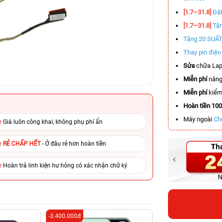
[1.7–31.8]
Đặt
[1.7–31.8]
Tặn
Tặng 20 SUẤ
Thay pin điệ
Sửa
chữa Lap
Miễn phí
nâng
Miễn phí
kiểm 
Hoàn tiền 10
Máy ngoài
Ch
Giá luôn công khai, không phụ phí ẩn
RẺ CHẤP HẾT
- Ở đâu rẻ hơn hoàn tiền
Hoàn trả linh kiện hư hỏng có xác nhận chữ ký
-3.400.000đ
-5.500.000đ