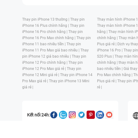
Thay pin iPhone 13 thường |
Thay pin
Thay màn hình iPhone 15
iPhone 16 Plus chính hãng |
Thay pin
Thay màn hình iPhone 1
iPhone 16 Pro chính hãng |
Thay pin
hãng |
Thay màn hình iP
iPhone 16 Pro Max chính hãng |
Thay pin
chính hãng |
Thay màn h
iPhone 11 bao nhiêu tiền |
Thay pin
Plus giá rẻ |
Dịch vụ tha
iPhone 11 Pro Max giá bao nhiêu |
Thay
iPhone 16 Pro |
Thay pi
pin iPhone 12 giá bao nhiêu |
Thay pin
S20 Plus |
Thay màn hìn
iPhone 12 Pro chính hãng |
Thay pin
chính hãng |
thay màn h
iPhone 12 Pro Max giá rẻ |
Thay pin
bao nhiêu tiền |
Giá thay
iPhone 12 Mini giá rẻ |
Thay pin iPhone 14
Pro Max chính hãng |
Th
Pro Max giá rẻ |
Thay pin iPhone 13 Mini
Plus giá rẻ |
Thay pin iP
giá rẻ |
rẻ |
Kết nối 24h:
CÔNG TY TNHH MỘT THÀNH VIÊN ĐÀO TẠO KỸ THUẬT VÀ THƯƠN