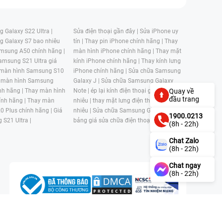
 Galaxy S22 Ultra |
Sửa điện thoại gần đây |
Sửa iPhone uy
g Galaxy S7 bao nhiêu
tín |
Thay pin iPhone chính hãng |
Thay
msung A50 chính hãng |
màn hình iPhone chính hãng |
Thay mặt
amsung S21 Ultra giá
kính iPhone chính hãng |
Thay kính lưng
 màn hình Samsung S10
iPhone chính hãng |
Sửa chữa Samsung
 màn hình Samsung
Galaxy J |
Sửa chữa Samsung Galaxy
nh hãng |
Thay màn hình
Note |
ép lại kính điện thoại giá bao
Quay về
đầu trang
nh hãng |
Thay màn
nhiêu |
thay mặt lưng điện thoại giá bao
0 Plus chính hãng |
Giá
nhiêu |
Sửa chữa Samsung Galaxy S |
1900.0213
 S21 Ultra |
bảng giá sửa chữa điện thoại samsung |
(8h - 22h)
Chat Zalo
(8h - 22h)
Chat ngay
(8h - 22h)
n, Phường 4, Quận 11, Thành phố Hồ Chí Minh, Việt Nam