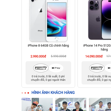
chính hãng
iPhone 8 64GB Cũ chính hãng
iPhone 14 Pro 512G
hãng
90.000đ
2.990.000đ
5.990.000đ
14.090.000đ
17
t, 0 phí
0 trả trước, 0 lãi suất, 0 phí
0 trả trước, 0 lãi s
ười thân
chuyển đổi, 0 gọi người thân
chuyển đổi, 0 gọi n
HÌNH ẢNH KHÁCH HÀNG