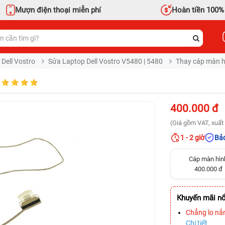
Mượn điện thoại miễn phí
Hoàn tiền 100%
 Dell Vostro
Sửa Laptop Dell Vostro V5480 | 5480
Thay cáp màn hì
400.000 đ
(Giá gồm VAT, xuất 
1 - 2 giờ
Bảo
Cáp màn hìn
400.000 đ
Khuyến mãi nổ
Chẳng lo nắ
Chi tiết