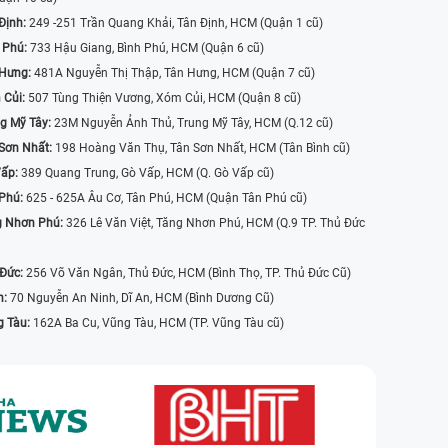
Định:
249 -251 Trần Quang Khải, Tân Định, HCM (Quận 1 cũ)
 Phú:
733 Hậu Giang, Bình Phú, HCM (Quận 6 cũ)
 Hưng:
481A Nguyễn Thị Thập, Tân Hưng, HCM (Quận 7 cũ)
 Củi:
507 Tùng Thiện Vương, Xóm Củi, HCM (Quận 8 cũ)
g Mỹ Tây:
23M Nguyễn Ảnh Thủ, Trung Mỹ Tây, HCM (Q.12 cũ)
Sơn Nhất:
198 Hoàng Văn Thụ, Tân Sơn Nhất, HCM (Tân Bình cũ)
Vấp:
389 Quang Trung, Gò Vấp, HCM (Q. Gò Vấp cũ)
 Phú:
625 - 625A Âu Cơ, Tân Phú, HCM (Quận Tân Phú cũ)
g Nhơn Phú:
326 Lê Văn Việt, Tăng Nhơn Phú, HCM (Q.9 TP. Thủ Đức
 Đức:
256 Võ Văn Ngân, Thủ Đức, HCM (Bình Thọ, TP. Thủ Đức Cũ)
n:
70 Nguyễn An Ninh, Dĩ An, HCM (Bình Dương Cũ)
g Tàu:
162A Ba Cu, Vũng Tàu, HCM (TP. Vũng Tàu cũ)