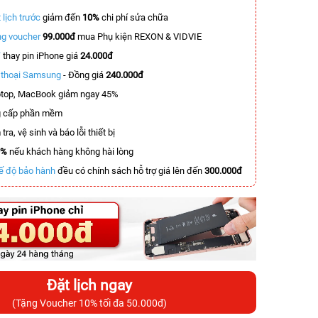
 lịch trước
giảm đến
10%
chi phí sửa chữa
g voucher
99.000đ
mua Phụ kiện REXON & VIDVIE
T
thay pin iPhone giá
24.000đ
n thoại Samsung
- Đồng giá
240.000đ
top, MacBook giảm ngay 45%
 cấp phần mềm
tra, vệ sinh và báo lỗi thiết bị
0%
nếu khách hàng không hài lòng
ế độ bảo hành
đều có chính sách hỗ trợ giá lên đến
300.000đ
Đặt lịch ngay
(Tặng Voucher 10% tối đa 50.000đ)
-3.000.000đ
-4.400.000đ