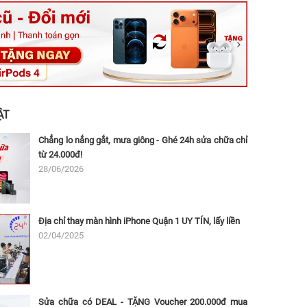
ệt, Tăng Nhơn Phú, Hồ Chí Minh (Q.9 TP. Thủ Đức cũ)
ân, Thủ Đức, Hồ Chí Minh (Bình Thọ, TP. Thủ Đức Cũ)
Ninh, Dĩ An, Hồ Chí Minh (Bình Dương Cũ)
 162A Ba Cu, Vũng Tàu, Hồ Chí Minh (TP. Vũng Tàu cũ)
 Thụ, Tân Sơn Nhất, Hồ Chí Minh (Tân Bình cũ)
ẬT
Chẳng lo nắng gắt, mưa giông - Ghé 24h sửa chữa chỉ
từ 24.000đ!
28/06/2026
Địa chỉ thay màn hình iPhone Quận 1 UY TÍN, lấy liền
02/04/2025
Sửa chữa có DEAL - TẶNG Voucher 200.000đ mua