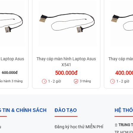
 Laptop Asus
Thay cáp màn hình Laptop Asus
Thay cáp mà
X541
500.000đ
400.00
600.000đ
1 - 2 giờ
1 - 2 giờ
ảo hành 3 tháng
3 tháng
 TIN & CHÍNH SÁCH
ĐÀO TẠO
HỆ TH
TRUNG T
u
Đăng ký học thử MIỄN PHÍ
TP. HCM
(Q