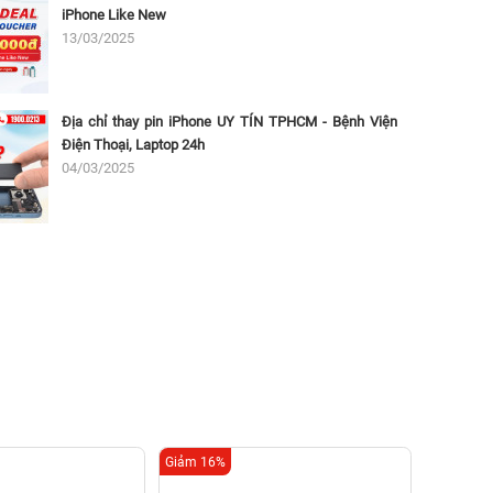
iPhone Like New
13/03/2025
Địa chỉ thay pin iPhone UY TÍN TPHCM - Bệnh Viện
Điện Thoại, Laptop 24h
04/03/2025
Giảm 16%
Giảm 16%
Thay c