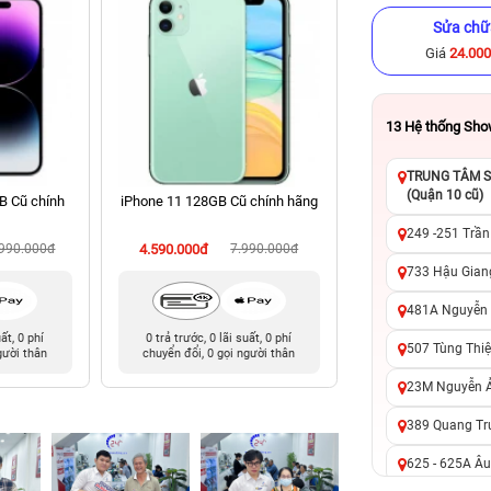
Sửa chữ
Giá
24.00
13
Hệ thống Sh
TRUNG TÂM SỬ
(Quận 10 cũ)
B Cũ chính
iPhone 11 128GB Cũ chính hãng
iPhone 13 Pro Ma
chính hã
249 -251 Trần
.990.000đ
4.590.000đ
7.990.000đ
9.490.000đ
14
733 Hậu Giang
481A Nguyễn T
uất, 0 phí
0 trả trước, 0 lãi suất, 0 phí
0 trả trước, 0 lãi 
507 Tùng Thiệ
gười thân
chuyển đổi, 0 gọi người thân
chuyển đổi, 0 gọi 
23M Nguyễn Ản
389 Quang Tru
625 - 625A Âu