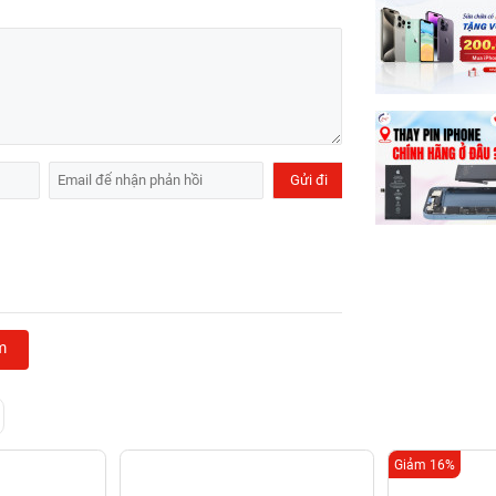
m
Giảm 16%