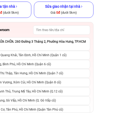
a tận nhà
Sửa giao nhận tại nhà
0đ
(dưới 5km)
Giá
0đ
(dưới 5km)
owroom
A CHỮA: 260 Đường 3 Tháng 2, Phường Hòa Hưng, TP.HCM
x 128GB Cũ
iPhone 12 Pro 128GB Cũ chính
iPhone 11 Pro 64
ng
hãng
hãng
 Quang Khải, Tân Định, Hồ Chí Minh (Quận 1 cũ)
.990.000đ
6.990.000đ
9.990.000đ
4.590.000đ
8
, Bình Phú, Hồ Chí Minh (Quận 6 cũ)
hị Thập, Tân Hưng, Hồ Chí Minh (Quận 7 cũ)
suất, 0 phí
0 trả trước, 0 lãi suất, 0 phí
0 trả trước, 0 lãi
n Vương, Xóm Củi, Hồ Chí Minh (Quận 8 cũ)
người thân
chuyển đổi, 0 gọi người thân
chuyển đổi, 0 gọi
h Thủ, Trung Mỹ Tây, Hồ Chí Minh (Q.12 cũ)
ng, Gò Vấp, Hồ Chí Minh (Q. Gò Vấp cũ)
 Cơ, Tân Phú, Hồ Chí Minh (Quận Tân Phú cũ)