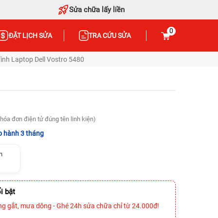
Sửa chữa lấy liền
0
ĐẶT LỊCH SỬA
TRA CỨU SỬA
nh Laptop Dell Vostro 5480
hóa đơn điện tử đúng tên linh kiện)
 hành 3 tháng
h
i bật
ng gắt, mưa dông - Ghé 24h sửa chữa chỉ từ 24.000đ!