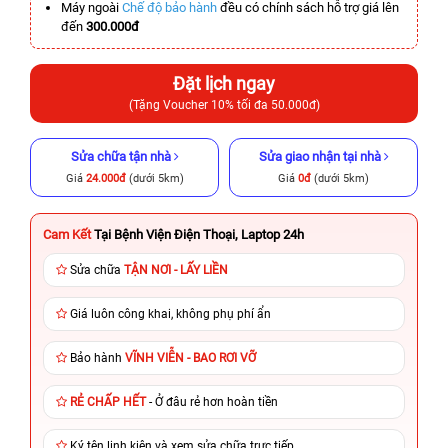
Máy ngoài
Chế độ bảo hành
đều có chính sách hỗ trợ giá lên
đến
300.000đ
Đặt lịch ngay
(Tặng Voucher 10% tối đa 50.000đ)
Sửa chữa tận nhà
Sửa giao nhận tại nhà
Giá
24.000đ
(dưới 5km)
Giá
0đ
(dưới 5km)
Cam Kết
Tại Bệnh Viện Điện Thoại, Laptop 24h
Sửa chữa
TẬN NƠI - LẤY LIỀN
Giá luôn công khai, không phụ phí ẩn
Bảo hành
VĨNH VIỄN - BAO RƠI VỠ
RẺ CHẤP HẾT
- Ở đâu rẻ hơn hoàn tiền
Ký tên linh kiện và xem sửa chữa trực tiếp