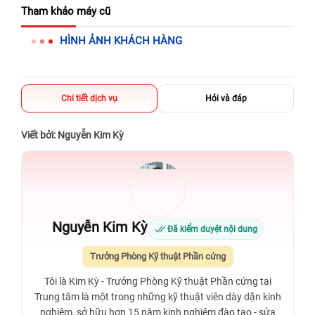
625 - 625A Âu Cơ, Tân Phú, Hồ Chí Minh (Quận Tân Phú cũ)
Tham khảo máy cũ
326 Lê Văn Việt, Tăng Nhơn Phú, Hồ Chí Minh (Q.9 TP. Thủ
HÌNH ẢNH KHÁCH HÀNG
Đức cũ)
256 Võ Văn Ngân, Thủ Đức, Hồ Chí Minh (Bình Thọ, TP. Thủ
Đức Cũ)
Chi tiết dịch vụ
Hỏi và đáp
70 Nguyễn An Ninh, Dĩ An, Hồ Chí Minh (Bình Dương Cũ)
24h Vũng Tàu: 162A Ba Cu, Vũng Tàu, Hồ Chí Minh (TP. Vũng
Viết bởi: Nguyễn Kim Kỳ
Tàu cũ)
198 Hoàng Văn Thụ, Tân Sơn Nhất, Hồ Chí Minh (Tân Bình
cũ)
Nguyễn Kim Kỳ
Đã kiểm duyệt nội dung
Trưởng Phòng Kỹ thuật Phần cứng
Tôi là Kim Kỳ - Trưởng Phòng Kỹ thuật Phần cứng tại
Trung tâm là một trong những kỹ thuật viên dày dặn kinh
nghiệm, sở hữu hơn 15 năm kinh nghiệm đào tạo - sửa