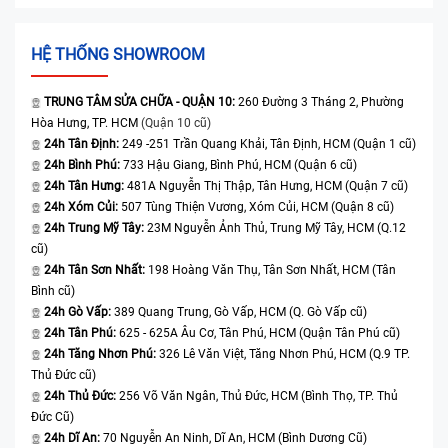
HỆ THỐNG SHOWROOM
TRUNG TÂM SỬA CHỮA - QUẬN 10:
260 Đường 3 Tháng 2, Phường
Hòa Hưng, TP. HCM
(Quận 10 cũ)
24h Tân Định:
249 -251 Trần Quang Khải, Tân Định, HCM (Quận 1 cũ)
24h Bình Phú:
733 Hậu Giang, Bình Phú, HCM (Quận 6 cũ)
24h Tân Hưng:
481A Nguyễn Thị Thập, Tân Hưng, HCM (Quận 7 cũ)
24h Xóm Củi:
507 Tùng Thiện Vương, Xóm Củi, HCM (Quận 8 cũ)
24h Trung Mỹ Tây:
23M Nguyễn Ảnh Thủ, Trung Mỹ Tây, HCM (Q.12
cũ)
24h Tân Sơn Nhất:
198 Hoàng Văn Thụ, Tân Sơn Nhất, HCM (Tân
Bình cũ)
24h Gò Vấp:
389 Quang Trung, Gò Vấp, HCM (Q. Gò Vấp cũ)
24h Tân Phú:
625 - 625A Âu Cơ, Tân Phú, HCM (Quận Tân Phú cũ)
24h Tăng Nhơn Phú:
326 Lê Văn Việt, Tăng Nhơn Phú, HCM (Q.9 TP.
Thủ Đức cũ)
24h Thủ Đức:
256 Võ Văn Ngân, Thủ Đức, HCM (Bình Thọ, TP. Thủ
Đức Cũ)
24h Dĩ An:
70 Nguyễn An Ninh, Dĩ An, HCM (Bình Dương Cũ)