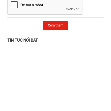
Xem thêm
TIN TỨC NỔI BẬT
Chẳng lo nắng gắt, mưa giông - Ghé 24h
sửa chữa chỉ từ 24.000đ!
28/06/2026
Địa chỉ thay màn hình iPhone Quận 1 UY
TÍN, lấy liền
02/04/2025