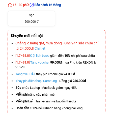
15 - 30 phút
Bảo hành 12 tháng
Sạc
500.000 đ
Khuyến mãi nổi bật
Chẳng lo nắng gắt, mưa dông - Ghé 24h sửa chữa chỉ
từ 24.000đ!
Chi tiết
[1.7–31.8]
Đặt lịch trước
giảm đến
10%
chi phí sửa chữa
[1.7–31.8]
Tặng voucher
99.000đ
mua Phụ kiện REXON &
VIDVIE
Tặng 20 SUẤT
thay pin iPhone giá
24.000đ
Thay pin điện thoại Samsung
- Đồng giá
240.000đ
Sửa
chữa Laptop, MacBook giảm ngay 45%
Miễn phí
nâng cấp phần mềm
Miễn phí
kiểm tra, vệ sinh và báo lỗi thiết bị
Hoàn tiền 100%
nếu khách hàng không hài lòng