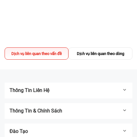
Sửa chữa có DEAL - TẶNG Voucher
200.000đ mua iPhone Like New
13/03/2025
Địa chỉ thay pin iPhone UY TÍN TPHCM -
Bệnh Viện Điện Thoại, Laptop 24h
Dịch vụ liên quan theo vấn đề
Dịch vụ liên quan theo dòng
04/03/2025
Thông Tin Liên Hệ
Thông Tin & Chính Sách
Đào Tạo